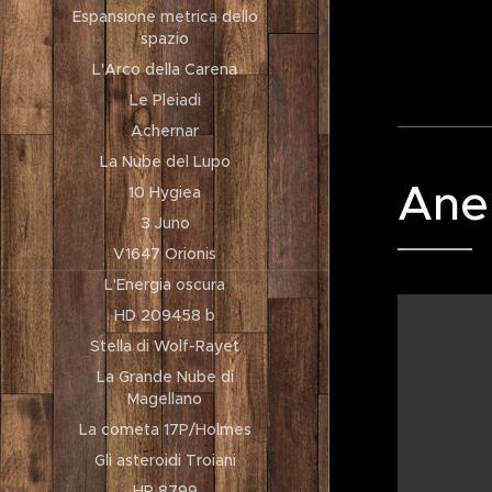
Espansione metrica dello
spazio
L'Arco della Carena
Le Pleiadi
Achernar
La Nube del Lupo
Anel
10 Hygiea
3 Juno
V1647 Orionis
L'Energia oscura
HD 209458 b
Stella di Wolf-Rayet
La Grande Nube di
Magellano
La cometa 17P/Holmes
Gli asteroidi Troiani
HR 8799