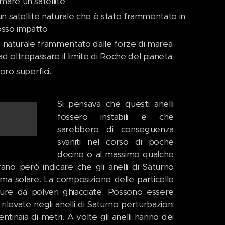
mare un satellite
 un satellite naturale che è stato frammentato in
osso impatto
ite naturale frammentato dalle forze di marea
d oltrepassare il limite di Roche del pianeta.
oro superfici.
Si pensava che questi anelli
fossero instabili e che
sarebbero di conseguenza
svaniti nel corso di poche
decine o al massimo qualche
rano però indicare che gli anelli di Saturno
tema solare. La composizione delle particelle
ppure da polveri ghiacciate. Possono essere
ilevate negli anelli di Saturno perturbazioni
ntinaia di metri. A volte gli anelli hanno dei