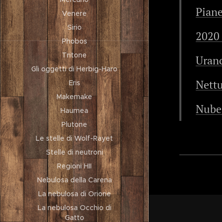
Piane
Venere
Sirio
2020
Phobos
Tritone
Uran
Gli oggetti di Herbig-Haro
Nett
Eris
Makemake
Nube 
Haumea
Plutone
Le stelle di Wolf-Rayet
Stelle di neutroni
Regioni HII
Nebulosa della Carena
La nebulosa di Orione
La nebulosa Occhio di
Gatto