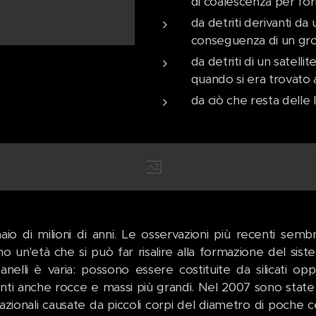
di coalescenza per for
da detriti derivanti da
conseguenza di un gr
da detriti di un satell
quando si era trovato a
da ciò che resta delle l
naio di milioni di anni. Le osservazioni più recenti semb
no un'età che si può far risalire alla formazione del sis
 anelli è varia: possono essere costituite da silicati o
nti anche rocce e massi più grandi. Nel 2007 sono state r
azionali causate da piccoli corpi del diametro di poche ce