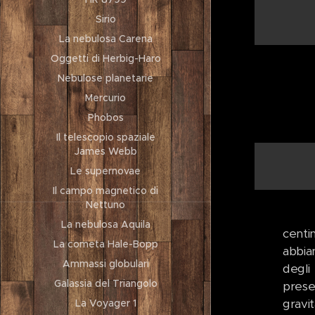
Sirio
La nebulosa Carena
Oggetti di Herbig-Haro
Nebulose planetarie
Mercurio
Phobos
Il telescopio spaziale
James Webb
Le supernovae
Il campo magnetico di
Nettuno
La nebulosa Aquila
centi
La cometa Hale-Bopp
abbia
Ammassi globulari
degli
Galassia del Triangolo
prese
gravit
La Voyager 1