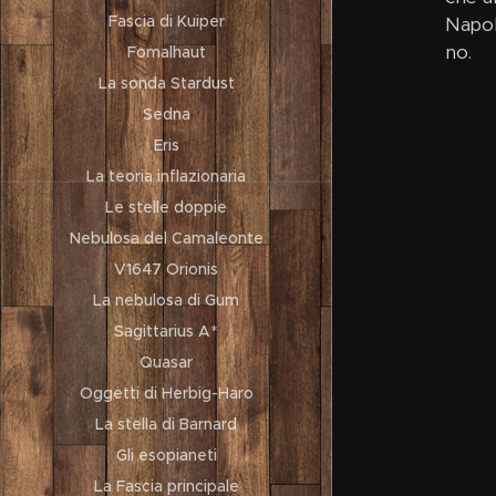
Fascia di Kuiper
Napol
no.
Fomalhaut
La sonda Stardust
Sedna
Eris
La teoria inflazionaria
Le stelle doppie
Nebulosa del Camaleonte
V1647 Orionis
La nebulosa di Gum
Sagittarius A*
Quasar
Oggetti di Herbig-Haro
La stella di Barnard
Gli esopianeti
La Fascia principale