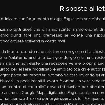
Risposte ai let
di iniziare con l'argomento di oggi Eagle sera vorrebbe ri
aziamo tutti quelli che ci hanno scritto: siamo onorati d
amo quindi fare una premessa: se volete una risposta
onica dovete scriverci la vostra mail.
o da Monterotondo (che salutiamo con gioia) ci ha chiesto
lano (salutiamo anche lui con grande gioia) ci ha chiesto
ema è che non esiste una redazione vera e propria: Eagl
turato per essere modificato e ampliato (da chi è autorizza
gior parte dei reporter lavorano da casa, inviando gli art
blicarli. In pochi istanti il lavoro è online. La vera redazi
e un "centro di controllo" dove ci si riunisce per discute
re anche su Google Maps digitando "Eagle sera", ma non
o non siamo attrezzati per organizzare visite. Per quanto 
bbiamo pubblicato sul nostro profilo Maps. La risposta d