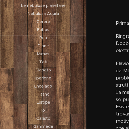
Le nebulose planetarie
Nebulosa Aquila
Cerere
Prima 
Fobos
Ringr
Rea
Dobbi
Dione
elettr
Mimas
Teti
Flavi
da Mi
Giapeto
probl
Iperione
strut
Encelado
La mag
Titano
se pub
Europa
Esist
Io
trova
Callisto
motiv
Ganimede
che a