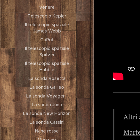
Venere
Telescopio Kepler
Il telescopio spaziale
James Webb
CoRot
Il telescopio spaziale
Spitzer
Il telescopio spaziale
Hubble
La sonda Rosetta
La sonda Galileo
La sonda Voyager 1
La sonda Juno
La sonda New Horizon
Altri
La sonda Cassini
Mart
Nane rosse
Mercurio