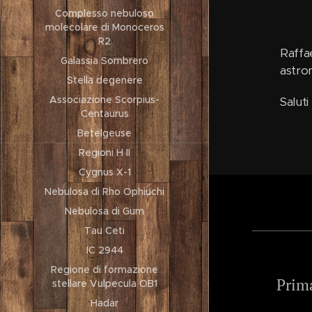
Complesso nebuloso
molecolare di Monoceros
R2
Raffa
Galassia Sombrero
astron
Stella degenere
Associazione Scorpius-
Saluti
Centaurus
Betelgeuse
Regioni H II
Cygnus X-1
Nebulosa di Rho Ophiuchi
Nebulosa di Gum
Tau Ceti
IC 2944
Regione di formazione
Prima
stellare Vulpecula OB1
Hadar