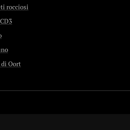
ti rocciosi
 CD3
o
uno
di Oort