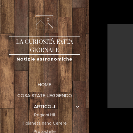
LA
CURIOSITÀ
FATTA
GIORNALE
Notizie astronomiche
HOME
COSA STATE LEGGENDO
ARTICOLI
Regioni HII
Il pianeta nano Cerere
Protostelle