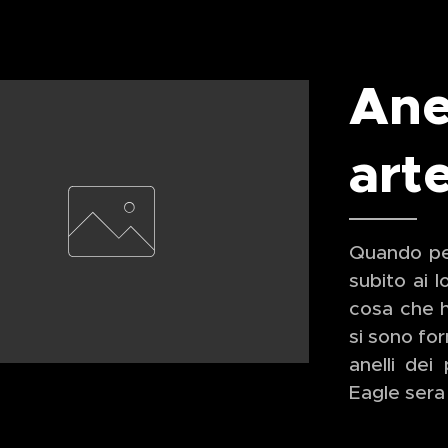
Ane
art
Quando pe
subito ai l
cosa che h
si sono fo
anelli dei
Eagle sera 