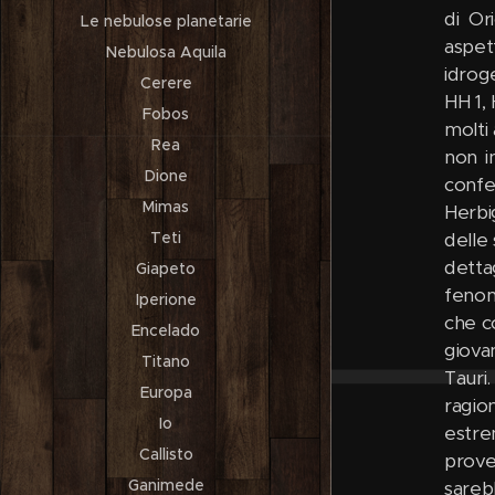
Le nebulose planetarie
Nebulosa Aquila
Cerere
Fobos
Rea
Dione
Mimas
Teti
Giapeto
Iperione
Encelado
Titano
Europa
Io
Callisto
Ganimede