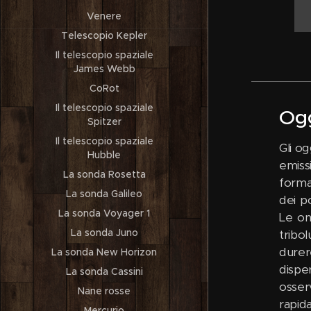
Venere
Telescopio Kepler
Il telescopio spaziale
James Webb
CoRot
Il telescopio spaziale
Ogg
Spitzer
Il telescopio spaziale
Gli oggetti di Herbig-Haro (detti anche oggetti di HH; sigla di catalogo HH) sono una categoria di nebulose a emissione debolmente luminose visibili all'interno o ai margini delle regioni di formazione stellare. Si formano quando gas ionizzato (spesso allo stato di plasma), espulso sotto forma di getti in corrispondenza dei poli di stelle in fase di formazione, collide con nubi più dense di gas e polveri a velocità supersoniche. Le onde d'urto generate dalla collisione eccitano gli atomi del gas, che si illumina per il fenomeno della tribolu
Hubble
La sonda Rosetta
La sonda Galileo
La sonda Voyager 1
La sonda Juno
La sonda New Horizon
La sonda Cassini
Nane rosse
Mercurio