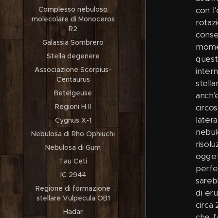
Complesso nebuloso
molecolare di Monoceros
R2
Galassia Sombrero
Stella degenere
Associazione Scorpius-
Centaurus
Betelgeuse
Regioni H II
Cygnus X-1
Nebulosa di Rho Ophiuchi
Nebulosa di Gum
Tau Ceti
IC 2944
Regione di formazione
stellare Vulpecula OB1
Hadar