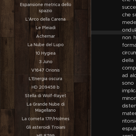
Espansione metrica dello
spazio
L'Arco della Carena
Le Pleiadi
Achernar
La Nube del Lupo
10 Hygiea
3 Juno
V1647 Orionis
L'Energia oscura
HD 209458 b
Stella di Wolf-Rayet
La Grande Nube di
Magellano
La cometa 17P/Holmes
Gli asteroidi Troiani
HR 8799