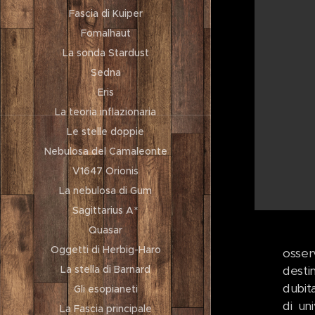
Fascia di Kuiper
Fomalhaut
La sonda Stardust
Sedna
Eris
La teoria inflazionaria
Le stelle doppie
Nebulosa del Camaleonte
V1647 Orionis
La nebulosa di Gum
Sagittarius A*
Quasar
Oggetti di Herbig-Haro
osser
La stella di Barnard
destin
dubit
Gli esopianeti
di un
La Fascia principale