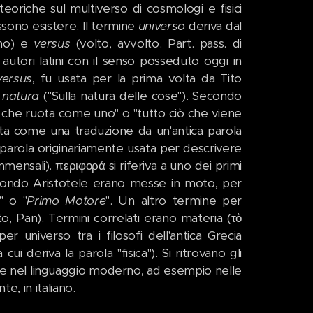
oriche sul multiverso di cosmologi e fisici
ossono esistere. Il termine
universo
deriva dal
no) e
versus
(volto, avvolto. Part. pass. di
 autori latini con il senso posseduto oggi in
versus
, fu usata per la prima volta da Tito
 natura
("Sulla natura delle cose"). Secondo
iò che ruota come uno" o "tutto ciò che viene
ta come una traduzione da un'antica parola
 parola originariamente usata per descrivere
mensali). περιφορά si riferiva a uno dei primi
secondo Aristotele erano messe in moto, per
" o "
Primo Motore
". Un altro termine per
tto, Pan). Termini correlati erano materia (τὸ
 per universo tra i filosofi dell'antica Grecia
i deriva la parola "fisica"). Si ritrovano gli
ine nel linguaggio moderno, ad esempio nelle
te, in italiano.