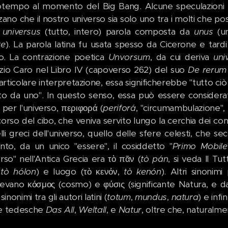
otempo al momento del Big Bang. Alcune speculazioni te
zano che il nostro universo sia solo uno tra i molti che p
o
universus
(tutto, intero) parola composta da
unus
(u
re
). La parola latina fu usata spesso da Cicerone e tardi
ano. La contrazione poetica
Unvorsum
, da cui deriva
uni
zio Caro nel Libro IV (capoverso 262) del suo
De rerum
articolare interpretazione, essa significherebbe "tutto c
to da uno". In questo senso, essa può essere considera
 per l'universo, περιφορά (
periforá
, "circumambulazione",
corso del cibo, che veniva servito lungo la cerchia dei com
li greci dell'universo, quello delle sfere celesti, che 
unto, da un unico "essere", il cosiddetto "
Primo Mobile
erso" nell'Antica Grecia era τὸ πᾶν (
tò pán
, si veda Il Tu
,
tò hólon
) e luogo (τὸ κενόν,
tò kenón
). Altri sinonimi
evano κόσμος (cosmo) e φύσις (significante Natura, e da cu
 sinonimi tra gli autori latini (
totum
,
mundus
,
natura
) e inf
e tedesche
Das All
,
Weltall
, e
Natur
, oltre che, naturalmen