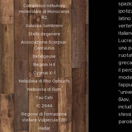
spazi
Complesso nebuloso
ipotiz
molecolare di Monoceros
R2
latin
verte
Galassia Sombrero
itali
Stella degenere
Lucre
Associazione Scorpius-
una p
Centaurus
ruota
Betelgeuse
greca
Regioni H II
il per
Cygnus X-1
model
Nebulosa di Rho Ophiuchi
l'app
Nebulosa di Gum
"univ
Tau Ceti
ὅλον
IC 2944
includ
stessi
Regione di formazione
stellare Vulpecula OB1
parol
Hadar