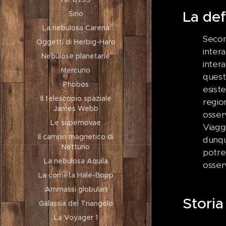
La def
Sirio
La nebulosa Carena
Secon
Oggetti di Herbig-Haro
inter
Nebulose planetarie
intera
Mercurio
quest
Phobos
esist
Il telescopio spaziale
regio
James Webb
osser
Le supernovae
Viagg
Il campo magnetico di
dunqu
Nettuno
potre
La nebulosa Aquila
osserv
La cometa Hale-Bopp
Ammassi globulari
Storia
Galassia del Triangolo
La Voyager 1