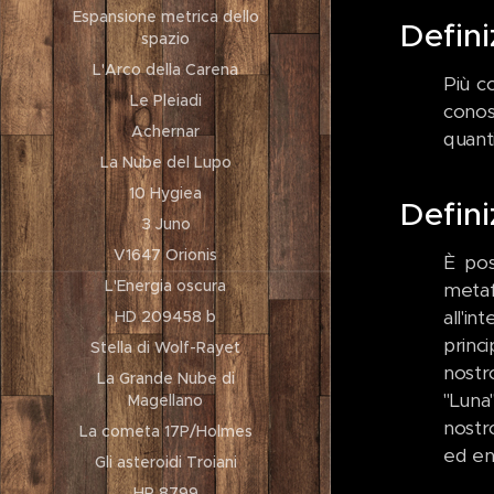
Espansione metrica dello
Defin
spazio
L'Arco della Carena
Più c
Le Pleiadi
conos
Achernar
quanti
La Nube del Lupo
10 Hygiea
Defin
3 Juno
V1647 Orionis
È pos
L'Energia oscura
metaf
all'i
HD 209458 b
princ
Stella di Wolf-Rayet
nostr
La Grande Nube di
"Luna"
Magellano
nostr
La cometa 17P/Holmes
ed en
Gli asteroidi Troiani
HR 8799