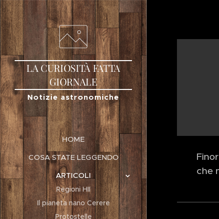
LA
CURIOSITÀ
FATTA
GIORNALE
Notizie astronomiche
HOME
Fino
COSA STATE LEGGENDO
che n
ARTICOLI
Regioni HII
Il pianeta nano Cerere
Protostelle