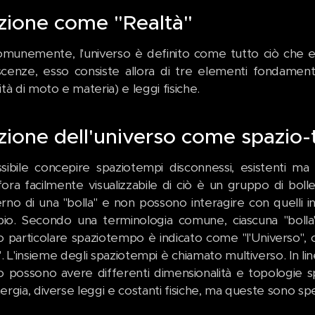
izione come "Realtà"
omunemente, l'universo è definito come tutto ciò che es
cenze, esso consiste allora di tre elementi fondamen
tà di moto e materia) e leggi fisiche.
izione dell'universo come spazi
sibile concepire spaziotempi disconnessi, esistenti ma i
ora facilmente visualizzabile di ciò è un gruppo di boll
nterno di una "bolla" e non possono interagire con quelli 
ipio. Secondo una terminologia comune, ciascuna "boll
o particolare spaziotempo è indicato come "l'Universo",
. L'insieme degli spaziotempi è chiamato multiverso. In linea 
o possono avere differenti dimensionalità e topologie sp
ergia, diverse leggi e costanti fisiche, ma queste sono spe