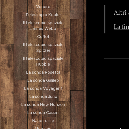
Venere
Altri
Telescopio Kepler
Il telescopio spaziale
La fi
James Webb
CoRot
Il telescopio spaziale
Spitzer
Il telescopio spaziale
Hubble
La sonda Rosetta
La sonda Galileo
La sonda Voyager 1
La sonda Juno
La sonda New Horizon
La sonda Cassini
Nane rosse
Mercurio