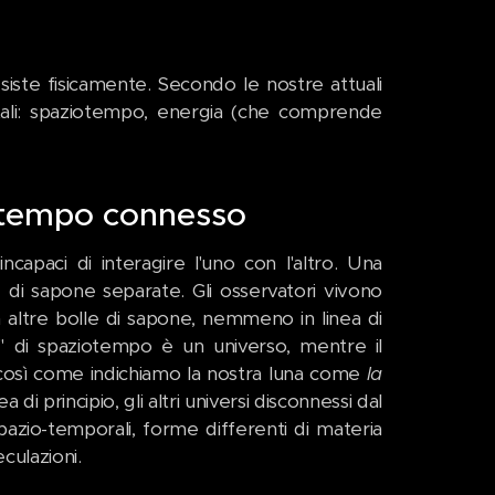
iste fisicamente. Secondo le nostre attuali
tali: spaziotempo, energia (che comprende
o-tempo connesso
ncapaci di interagire l'uno con l'altro. Una
e di sapone separate. Gli osservatori vivono
in altre bolle di sapone, nemmeno in linea di
a" di spaziotempo è un universo, mentre il
 così come indichiamo la nostra luna come
la
di principio, gli altri universi disconnessi dal
azio-temporali, forme differenti di materia
culazioni.