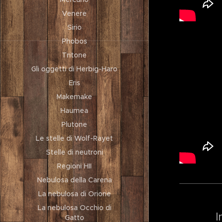
Venere
Sirio
Phobos
Tritone
Gli oggetti di Herbig-Haro
Eris
Makemake
Haumea
Plutone
Le stelle di Wolf-Rayet
Stelle di neutroni
Regioni HII
Nebulosa della Carena
La nebulosa di Orione
La nebulosa Occhio di
I
Gatto