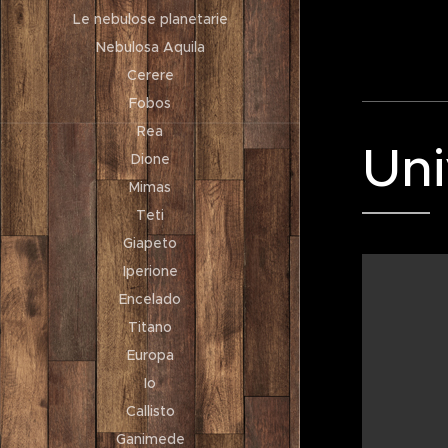
Le nebulose planetarie
Nebulosa Aquila
Cerere
Fobos
Rea
Uni
Dione
Mimas
Teti
Giapeto
Iperione
Encelado
Titano
Europa
Io
Callisto
Ganimede