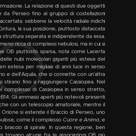
 formazione. La relazione di questi due oggetti
ile da Perseo fino al gruppo di costellazioni
ccertata: sebbene la velocità radiale indichi
ntura, la sua posizione, piuttosto distaccata
na struttura separata e indipendente da essa.
eno ricca di complessi nebulosi, ma in cui si
zione OB piuttosto sparsa, nota come Lacerta
delle nubi molecolari giganti più estese del
veri estesa per migliaia di anni luce in senso
no e dell'Aquila, che si connette con un'altra
 si stirano fino a raggiungere Cassiopea. Nel
l complesso di Cassiopea in senso stretto,
4; Gli ammassi aperti più notevoli presenti
che con un telescopio amatoriale, mentre il
 Orione si estende il Braccio di Perseo, uno
nebulose, come il complesso
Cuore e Anima
, e
to braccio di spirale. In questa regione, ben
 si trovano alcune fra le associazioni OB più