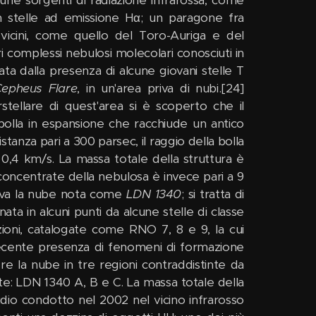
cune sorgenti di radiazione infrarossa, come
 stelle ad emissione Hα; un paragone fra
i vicini, come quello del Toro-Auriga e del
i complessi nebulosi molecolari conosciuti in
ata dalla presenza di alcune giovani stelle T
epheus Flare
, in un'area priva di nubi.[24]
stellare di quest'area si è scoperto che il
olla in espansione che racchiude un antico
tanza pari a 300 parsec, il raggio della bolla
 0,4 km/s. La massa totale della struttura è
 concentrate della nebulosa è invece pari a 9
trova la nube nota come
LDN 1340
; si tratta di
nata in alcuni punti da alcune stelle di classe
ioni, catalogate come RNO 7, 8 e 9, la cui
ecente presenza di fenomeni di formazione
ere la nube in tre regioni contraddistinte da
te: LDN 1340 A, B e C. La massa totale della
udio condotto nel 2002 nel vicino infrarosso