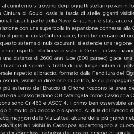
 al cui interno si trovano degli oggetti stellari giovani in
a Cintura di Gould, ossia la fascia di stelle giganti visib
ionali facenti parte della Nave Argo, non è stata ancora a
elazione con una superbolla in espansione connessa alla Ci
tto al piano in cui la Cintura giace, farebbe pensare ad u
 questo sistema di nubi oscuranti, si estende una regione m
, a sud rispetto alla linea di vista di Cefeo, un'associa
a una distanza di 2600 anni luce (800 parsec) giace una 
 braccio di spirale: si tratta di una lunga cintura di pol
rsale rispetto al braccio, formato dalla Fenditura del Cig
 oscura, visibile in direzione di Cefeo, le cui propaggini
 più esterno del Braccio di Orione ricadono le aree de
ate da un'associazione OB catalogata come Cassiopeia OB1
 zona sono Cr 463 e ASCC 4, il primo ben osservabile an
do è molto più debole e disperso. Al di là del Braccio di
racci maggiori della Via Lattea; alcune delle più grandi 
iazioni stellari visibili in Cassiopea appartengono a ques
nte dai complessi nebulosi del nostro braccio di spirale,