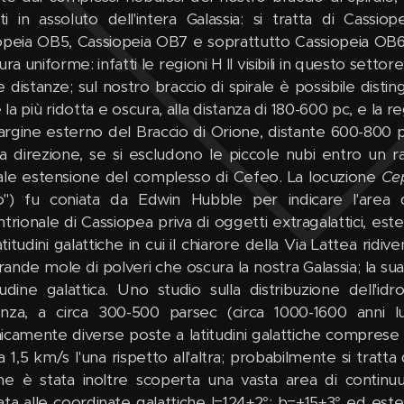
anti in assoluto dell'intera Galassia: si tratta di Cass
opeia OB5, Cassiopeia OB7 e soprattutto Cassiopeia OB6
ura uniforme: infatti le regioni H II visibili in questo sett
e distanze; sul nostro braccio di spirale è possibile distin
la più ridotta e oscura, alla distanza di 180-600 pc, e la 
argine esterno del Braccio di Orione, distante 600-800 p
a direzione, se si escludono le piccole nubi entro un r
ale estensione del complesso di Cefeo. La locuzione
Ce
") fu coniata da Edwin Hubble per indicare l'area 
trionale di Cassiopea priva di oggetti extragalattici, este
atitudini galattiche in cui il chiarore della Via Lattea ridi
rande mole di polveri che oscura la nostra Galassia; la sua
tudine galattica. Uno studio sulla distribuzione dell'i
nza, a circa 300-500 parsec (circa 1000-1600 anni lu
icamente diverse poste a latitudini galattiche comprese f
a 1,5 km/s l'una rispetto all'altra; probabilmente si tratta 
ne è stata inoltre scoperta una vasta area di continuu
ata alle coordinate galattiche l=124±2°; b=+15±3° ed es