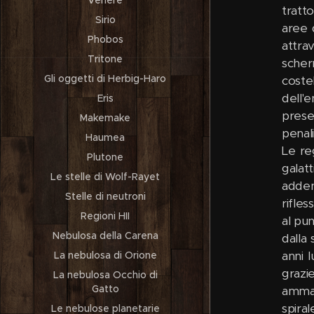
Venere
tratto
Sirio
aree 
Phobos
attra
Tritone
scher
Gli oggetti di Herbig-Haro
coste
dell'
Eris
prese
Makemake
penal
Haumea
Le re
Plutone
galatt
Le stelle di Wolf-Rayet
adden
Stelle di neutroni
rifles
Regioni HII
al pu
Nebulosa della Carena
dalla 
anni 
La nebulosa di Orione
grazi
La nebulosa Occhio di
Gatto
ammas
spira
Le nebulose planetarie