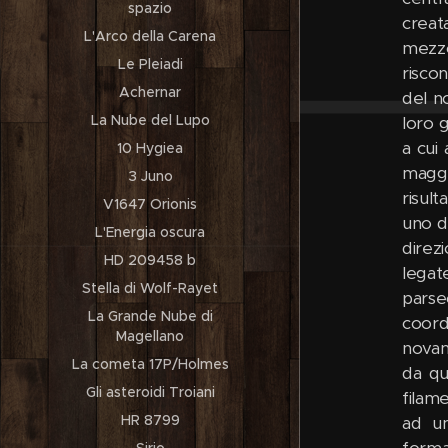
spazio
creat
L'Arco della Carena
mezzo
Le Pleiadi
risco
Achernar
del n
La Nube del Lupo
loro g
a cui
10 Hygiea
maggi
3 Juno
risul
V1647 Orionis
uno d
L'Energia oscura
direz
HD 209458 b
legat
Stella di Wolf-Rayet
parse
La Grande Nube di
coord
Magellano
novan
La cometa 17P/Holmes
da qu
Gli asteroidi Troiani
filam
HR 8799
ad un