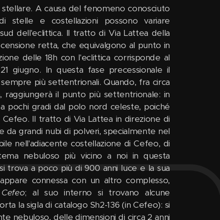
 stellare. A causa del fenomeno conosciuto
i stelle e costellazioni possono variare
 dell'eclittica. Il tratto di Via Lattea della
ascensione retta, che equivalgono al punto in
ezione delle 18h con l'eclittica corrisponde al
 21 giugno. In questa fase precessionale il
empre più settentrionali. Quando, fra circa
, raggiungerà il punto più settentrionale: in
, a pochi gradi dal polo nord celeste, poiché
 Cefeo. Il tratto di Via Lattea in direzione di
da grandi nubi di polveri, specialmente nel
bile nell'adiacente costellazione di Cefeo, di
stema nebuloso più vicino a noi in questa
si trova a poco più di 900 anni luce e la sua
a appare connessa con un altro complesso,
 Cefeo
; al suo interno si trovano alcune
ta la sigla di catalogo Sh2-136 (in Cefeo): si
 nebuloso, delle dimensioni di circa 2 anni