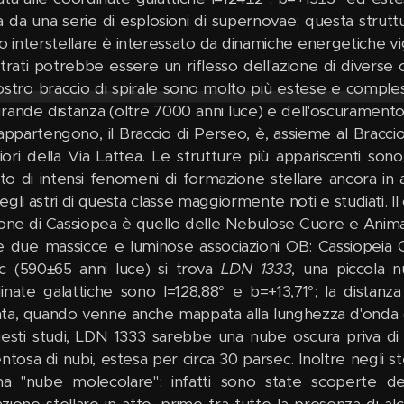
a da una serie di esplosioni di supernovae; questa struttu
 interstellare è interessato da dinamiche energetiche vi
ntrati potrebbe essere un riflesso dell'azione di diverse 
ostro braccio di spirale sono molto più estese e compl
rande distanza (oltre 7000 anni luce) e dell'oscuramento d
 appartengono, il Braccio di Perseo, è, assieme al Bracci
ori della Via Lattea. Le strutture più appariscenti sono
tato di intensi fenomeni di formazione stellare ancora i
egli astri di questa classe maggiormente noti e studiati. I
ione di Cassiopea è quello delle Nebulose Cuore e An
e due massicce e luminose associazioni OB: Cassiopeia 
c (590±65 anni luce) si trova
LDN 1333
, una piccola n
inate galattiche sono l=128,88° e b=+13,71°; la distanza
ta, quando venne anche mappata alla lunghezza d'onda d
esti studi, LDN 1333 sarebbe una nube oscura priva di 
entosa di nubi, estesa per circa 30 parsec. Inoltre negli s
a "nube molecolare": infatti sono state scoperte d