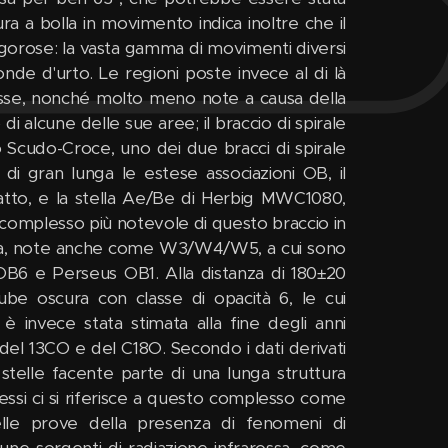
ra a bolla in movimento indica inoltre che il
gorose: la vasta gamma di movimenti diversi
onde d'urto. Le regioni poste invece al di là
esse, nonché molto meno note a causa della
i alcune delle sue aree; il braccio di spirale
o Scudo-Croce, uno dei due bracci di spirale
 di gran lunga le estese associazioni OB, il
n atto, e la stella Ae/Be di Herbig MWC1080,
l complesso più notevole di questo braccio in
ima, note anche come W3/W4/W5, a cui sono
OB6 e Perseus OB1. Alla distanza di 180±20
ube oscura con classe di opacità 6, le cui
 è invece stata stimata alla fine degli anni
el 13CO e del C18O. Secondo i dati derivati
stelle facente parte di una lunga struttura
tessi ci si riferisce a questo complesso come
elle prove della presenza di fenomeni di