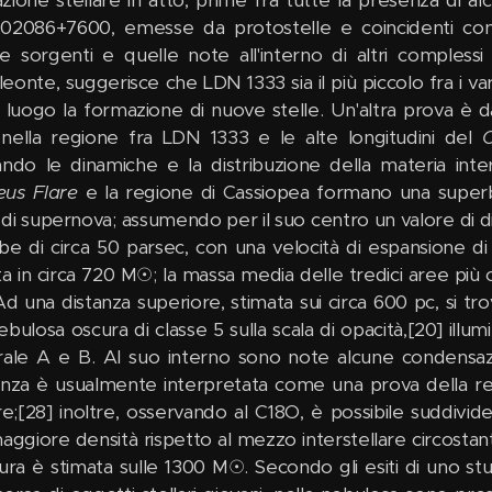
zione stellare in atto, prime fra tutte la presenza di al
02086+7600, emesse da protostelle e coincidenti con
e sorgenti e quelle note all'interno di altri compless
eonte, suggerisce che LDN 1333 sia il più piccolo fra i var
a luogo la formazione di nuove stelle. Un'altra prova è d
 nella regione fra LDN 1333 e le alte longitudini del
C
ando le dinamiche e la distribuzione della materia inter
us Flare
e la regione di Cassiopea formano una superb
di supernova; assumendo per il suo centro un valore di dis
be di circa 50 parsec, con una velocità di espansione di
ta in circa 720 M☉; la massa media delle tredici aree più
d una distanza superiore, stimata sui circa 600 pc, si 
bulosa oscura di classe 5 sulla scala di opacità,[20] illumi
rale A e B. Al suo interno sono note alcune condensaz
enza è usualmente interpretata come una prova della r
are;[28] inoltre, osservando al C18O, è possibile suddivid
aggiore densità rispetto al mezzo interstellare circostan
tura è stimata sulle 1300 M☉. Secondo gli esiti di uno st