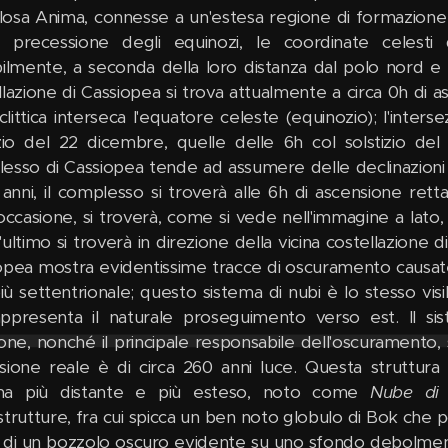
osa Anima, connesse a un'estesa regione di formazione
precessione degli equinozi, le coordinate celesti d
ilmente, a seconda della loro distanza dal polo nord e sud
llazione di Cassiopea si trova attualmente a circa 0h di 
eclittica interseca l'equatore celeste (equinozio); l'inters
izio del 22 dicembre, quelle delle 6h col solstizio del
esso di Cassiopea tende ad assumere delle declinazioni s
anni, il complesso si troverà alle 6h di ascensione retta
'occasione, si troverà, come si vede nell'immagine a lato
ultimo si troverà in direzione della vicina costellazione di
opea mostra evidentissime tracce di oscuramento causate 
iù settentrionale; questo sistema di nubi è lo stesso visi
appresenta il naturale proseguimento verso est. Il si
ione, nonché il principale responsabile dell'oscuramento, 
sione reale è di circa 260 anni luce. Questa struttur
na più distante e più esteso, noto come
Nube di
trutture, fra cui spicca un ben noto globulo di Bok che por
a di un bozzolo oscuro evidente su uno sfondo debolmente