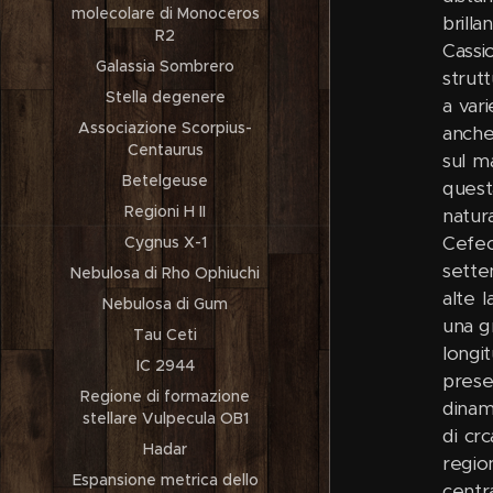
molecolare di Monoceros
brill
R2
Cassi
Galassia Sombrero
strutt
Stella degenere
a vari
Associazione Scorpius-
anche 
Centaurus
sul m
Betelgeuse
quest
Regioni H II
natur
Cefeo
Cygnus X-1
setten
Nebulosa di Rho Ophiuchi
alte l
Nebulosa di Gum
una g
Tau Ceti
longi
IC 2944
prese
Regione di formazione
dinam
stellare Vulpecula OB1
di crc
Hadar
regio
Espansione metrica dello
centr