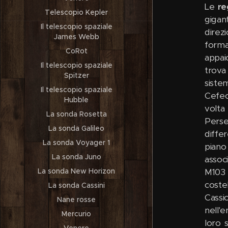
Le
re
Telescopio Kepler
gigant
Il telescopio spaziale
direz
James Webb
forma
CoRot
appai
Il telescopio spaziale
trova
Spitzer
siste
Il telescopio spaziale
Cefeo
Hubble
volta
La sonda Rosetta
Perse
La sonda Galileo
diffe
La sonda Voyager 1
piano 
La sonda Juno
assoc
La sonda New Horizon
M103 
coste
La sonda Cassini
Cassi
Nane rosse
nell'
Mercurio
loro s