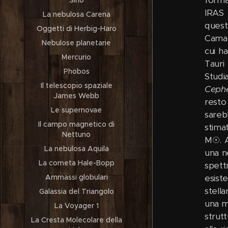
forma
Sirio
IRAS 
La nebulosa Carena
quest
Oggetti di Herbig-Haro
Camal
Nebulose planetarie
cui h
Mercurio
Tauri
Phobos
Studi
Il telescopio spaziale
Cephe
James Webb
resto 
Le supernovae
sareb
Il campo magnetico di
stima
Nettuno
M☉. A
La nebulosa Aquila
una ne
La cometa Hale-Bopp
spett
Ammassi globulari
esist
stell
Galassia del Triangolo
una m
La Voyager 1
strut
La Cresta Molecolare della