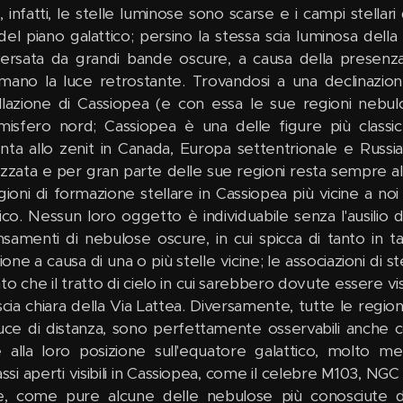
, infatti, le stelle luminose sono scarse e i campi stella
del piano galattico; persino la stessa scia luminosa del
versata da grandi bande oscure, a causa della presenza
mano la luce retrostante. Trovandosi a una declinazion
llazione di Cassiopea (e con essa le sue regioni nebu
emisfero nord; Cassiopea è una delle figure più classi
nta allo zenit in Canada, Europa settentrionale e Russia.
izzata e per gran parte delle sue regioni resta sempre al 
gioni di formazione stellare in Cassiopea più vicine a noi
ico. Nessun loro oggetto è individuabile senza l'ausilio di
samenti di nebulose oscure, in cui spicca di tanto in t
sione a causa di una o più stelle vicine; le associazioni di
nto che il tratto di cielo in cui sarebbero dovute essere v
scia chiara della Via Lattea. Diversamente, tutte le region
luce di distanza, sono perfettamente osservabili anche 
e alla loro posizione sull'equatore galattico, molto m
si aperti visibili in Cassiopea, come il celebre M103, NGC
le, come pure alcune delle nebulose più conosciute d