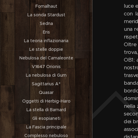
luce e
Fomalhaut
con l
La sonda Stardust
merid
Sedna
una r
Eris
rispe
La teoria inflazionaria
Oltre
Le stelle doppie
trova
Nebulosa del Camaleonte
OB1; 
V1647 Orionis
nostro
trasve
La nebulosa di Gum
banda
Sagittarius A*
bordo
Quasar
domin
Oggetti di Herbig-Haro
nella
La stella di Barnard
secon
Gli esopianeti
dei b
La Fascia principale
assoc
Complesso nebuloso
dista