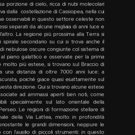
 porzione di cielo, ricca di nubi molecolari
riva dalla costellazione di Cassiopea, nella cui
che osservabili in questo settore celeste non
i separati da alcune migliaia di anni luce e
'altro. La regione più prossima alla Terra si
 spirale secondario su cui si trova anche il
di nebulose oscure congiunte col sistema di
 al piano galattico e osservate per la prima
molto più estese, si trovano sul Braccio di
a una distanza di oltre 7000 anni luce; a
scurata, poiché giace quasi esattamente sul
questa direzione. Qui si trovano alcune estese
 associate ad ammassi aperti ben noti, come
li specialmente sul lato orientale della
erseo. Le regioni di formazione stellare di
nale della Via Lattea, molto in profondità
nonostante le grandi dimensioni, neppure le
 con l'ausilio di piccoli strumenti: in questo