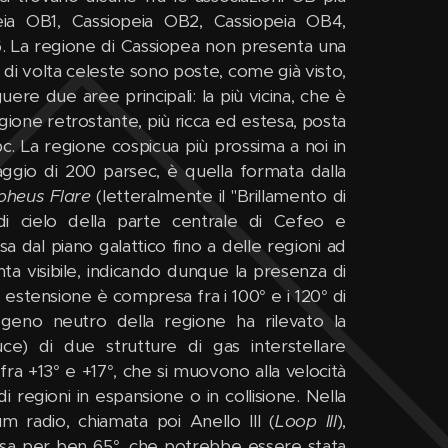
iopeia OB1, Cassiopeia OB2, Cassiopeia OB4,
. La regione di Cassiopea non presenta una
ore di volta celeste sono poste, come già visto,
guere due aree principali: la più vicina, che è
regione retrostante, più ricca ed estesa, posta
c. La regione cospicua più prossima a noi in
aggio di 200 parsec, è quella formata dalla
pheus Flare
(letteralmente il "Brillamento di
di cielo della parte centrale di Cefeo e
sa dal piano galattico fino a delle regioni ad
venta visibile, indicando dunque la presenza di
 estensione è compresa fra i 100° e i 120° di
drogeno neutro della regione ha rilevato la
ce) di due strutture di gas interstellare
ra +13° e +17°, che si muovono alla velocità
di regioni in espansione o in collisione. Nella
m radio, chiamata poi Anello III (
Loop III
),
tesa per ben 65°, che potrebbe essere stata