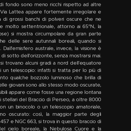
ri di fondo sono meno ricchi rispetto ad altre
la Via Lattea appare fortemente irregolare e
 di grossi banchi di polveri oscure che ne
e molto settentrionale, attorno ai 65°N, la
lose) si mostra circumpolare da gran parte
che delle sere autunnali boreali, quando si
 Dall'emisfero australe, invece, la visione è
di sotto dell'orizzonte, senza mostrarsi mai.
 si trovano alcuni gradi a nord dell'equatore
 un telescopio: infatti si tratta per lo più di
anto qualche bozzolo luminoso che brilla di
 stelle giovani sono allo stesso modo oscurate,
isibili appare come fosse una regione lontana
i stellari del Braccio di Perseo, a oltre 8000
con un binocolo o un telescopio amatoriale,
eno oscurato: così, la maggior parte degli
 457 e NGC 663, si trova in questo braccio di
el cielo boreale, la Nebulosa Cuore e la