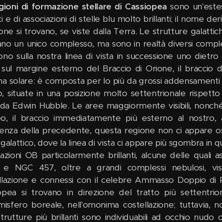
gioni di formazione stellare di Cassiopea
sono un'estesa
i e di associazioni di stelle blu molto brillanti; il nome de
ione si trovano, se viste dalla Terra. Le strutture galatti
no un unico complesso, ma sono in realtà diversi compless
ono sulla nostra linea di vista in successione uno dietro l
 sul margine esterno del Braccio di Orione, il braccio di
ma solare: è composta per lo più da grossi addensamenti 
, situate in una posizione molto settentrionale rispetto
 da Edwin Hubble. Le aree maggiormente visibili, nonché 
o, il braccio immediatamente più esterno al nostro, 
renza della precedente, questa regione non ci appare o
galattico, dove la linea di vista ci appare più sgombra in 
iazioni OB particolarmente brillanti, alcune delle quali
e NGC 457, oltre a grandi complessi nebulosi, visibi
llazione e connessi con il celebre Ammasso Doppio di P
opea si trovano in direzione del tratto più settentrio
emisfero boreale, nell'omonima costellazione; tuttavia, 
trutture più brillanti sono individuabili ad occhio nudo o