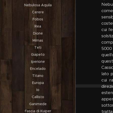
Nebul
Nebulosa Aquila
come 
Cerere
sensib
Fobos
coste
Rea
cui l'
Dione
solst
Mimas
compl
Teti
5000 
quell
Giapeto
quest'
Iperione
Cassi
Encelado
lato p
Titano
cui r
Europa
direz
Io
esten
Callisto
appe
Ganimede
sottos
Fascia di Kuiper
tratt