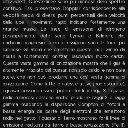
ultravioletti. Queste linee sono più luminose dello spettro
continuo. Essi presentano Doppler corrispondente alla
velocità media di diversi punti percentuali della velocità
della luce. I movimenti rapidi indicano fortemente una
grande massa. Le linee di emissione di idrogeno
(principalmente delle serie Lyman e Balmer), elio,
carbonio, magnesio, ferro e ossigeno sono le linee più
luminose. Gli atomi che emettono queste linee vanno da
neutri a fortemente ionizzati, lasciandoli molto carichi.
Questa vasta gamma di ionizzazione mostra che il gas è
altamente irradiato dal quasar, non solo caldo, e non dalle
stelle, che non può produrre una così vasta gamma di
ionizzazione. Come tutte le galassie attive (non oscurate),
i quasar possono essere potenti fonti di raggi X. I quasar
radio-rumorosi possono anche produrre raggi X e raggi
gamma invadendo la dispersione Compton di fotoni a
bassa energia da parte degli elettroni che emettono
radio nel getto. I quasar di ferro mostrano forti linee di
emissione risultanti dal ferro a bassa ionizzazione (Fe II),