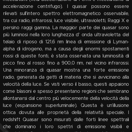
accelerazione centrifugo). I quasar possono essere
rilevati sull'intero spettro elettromagnetico osservabile,
tra cui radio, infrarossi, luce visibile, ultravioletti, Raggi X e
persino raggi gamma. La maggior parte dei quasar sono
più luminosi nella loro lunghezza d' onda ultravioletta del
telaio di riposo di 121,6 nm linea di emissione di Lyman-
alpha di idrogeno, ma a causa degli enormi spostamenti
rossi di queste fonti, è stata osservata una luminosità di
picco fino al rosso fino a 900,0 nm, nel vicino infrarossi.
Una minoranza di quasar mostra una forte emissione
radio, generata da getti di materia che si avvicinano alla
velocità della luce. Se visti verso il basso, questi appaiono
come blasoni e spesso presentano regioni che sembrano
allontanarsi dal centro più velocemente della velocità della
luce (espansione superluminale). Questa è un'illusione
ottica dovuta alle proprietà della relatività speciale. I
redshift Quasar sono misurati dalle forti linee spettrali
che dominano i loro spettri di emissione visibili e