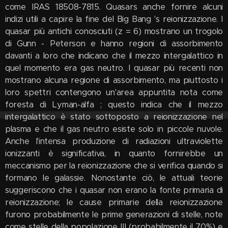
come IRAS 18508-7815. Quasars anche fornire alcuni
indizi utili a capire la fine del Big Bang 's reionizzazione. I
quasar più antichi conosciuti (z = 6) mostrano un trogolo
di Gunn - Peterson e hanno regioni di assorbimento
davanti a loro che indicano che il mezzo intergalattico in
quel momento era gas neutro. I quasar più recenti non
mostrano alcuna regione di assorbimento, ma piuttosto i
loro spettri contengono un'area appuntita nota come
foresta di Lyman-alfa ; questo indica che il mezzo
intergalattico è stato sottoposto a reionizzazione nel
plasma e che il gas neutro esiste solo in piccole nuvole.
Anche l'intensa produzione di radiazioni ultraviolette
ionizzanti è significativa, in quanto fornirebbe un
meccanismo per la reionizzazione che si verifica quando si
formano le galassie. Nonostante ciò, le attuali teorie
suggeriscono che i quasar non erano la fonte primaria di
reionizzazione; le cause primarie della reionizzazione
furono probabilmente le prime generazioni di stelle, note
come stelle della popolazione III (probabilmente il 70%) e