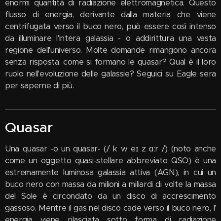
enormi quantità di radiazione elettromagnetica. Questo
flusso di energia, derivante dalla materia che viene
centrifugata verso il buco nero, può essere così intenso
da illuminare l'intera galassia - o addirittura una vasta
regione dell'universo. Molte domande rimangono ancora
senza risposta: come si formano le quasar? Qual è il loro
ruolo nell'evoluzione delle galassie? Seguici su Eagle sera
per saperne di più.
Quasar
Una quasar -o un quasar- (/ k w eɪ z ɑːr /) (noto anche
come un oggetto quasi-stellare abbreviato QSO) è una
estremamente luminosa galassia attiva (AGN), in cui un
buco nero con massa da milioni a miliardi di volte la massa
del Sole è circondato da un disco di accrescimento
gassoso. Mentre il gas nel disco cade verso il buco nero, l'
energia viene rilasciata sotto forma di radiazione