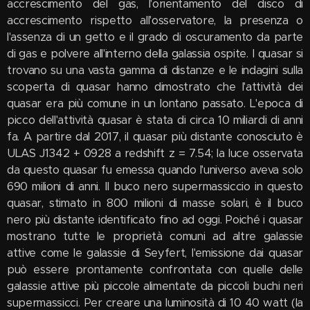
accrescimento del gas, l'orientamento del disco di
accrescimento rispetto all'osservatore, la presenza o
l'assenza di un getto e il grado di oscuramento da parte
di gas e polvere all'interno della galassia ospite. I quasar si
trovano su una vasta gamma di distanze e le indagini sulla
scoperta di quasar hanno dimostrato che l'attività dei
quasar era più comune in un lontano passato. L'epoca di
picco dell'attività quasar è stata di circa 10 miliardi di anni
fa. A partire dal 2017, il quasar più distante conosciuto è
ULAS J1342 + 0928 a redshift z = 7.54; la luce osservata
da questo quasar fu emessa quando l'universo aveva solo
690 milioni di anni. Il buco nero supermassiccio in questo
quasar, stimato in 800 milioni di masse solari, è il buco
nero più distante identificato fino ad oggi. Poiché i quasar
mostrano tutte le proprietà comuni ad altre galassie
attive come le galassie di Seyfert, l'emissione dai quasar
può essere prontamente confrontata con quelle delle
galassie attive più piccole alimentate da piccoli buchi neri
supermassicci. Per creare una luminosità di 10 40 watt (la