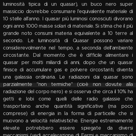
luminosità tipica di un quasar), un buco nero super
massiccio dovrebbe consumare l'equivalente materiale di
10 stelle all'anno. I quasar più luminosi conosciuti divorano
ogni anno 1000 masse solari di materiale. Si stima che il più
grande noto consumi materia equivalente a 10 terre al
secondo. Le luminosità di Quasar possono variare
considerevolmente nel tempo, a seconda dell'ambiente
circostante. Dal momento che è difficile alimentare i
quasar per molti miliardi di anni, dopo che un quasar
finisce di accumulare gas e polvere circostanti, diventa
una galassia ordinaria. Le radiazioni dai quasar sono
parzialmente "non termiche" (cioè non dovute alla
radiazione del corpo nero) e si osserva che circa il 10% ha
getti e lobi come quelli delle radio galassie che
trasportano anche quantità significative (ma poco
comprese) di energia in la forma di particelle che si
muovono a velocità relativistiche. Energie estremamente
elevate potrebbero essere spiegate da diversi
meccanismi (vedi accelerazione di Fermi e meccanismo di