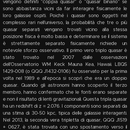
vengono definiti "coppia quasar" o "quasar binario" se
sono abbastanza vicini da far interagire fisicamente le
loro galassie ospiti. Poiché i quasar sono oggetti nel
complesso rari nell'universo, la probabilità che tre o più
quasar separati vengano trovati vicino alla stessa
posizione fisica è molto bassa e determinare se il sistema
è strettamente separato fisicamente richiede un
notevole sforzo osservativo. Il primo vero triplo quasar è
stato trovato nel 2007 dalle osservazioni
dell'Osservatorio WM Keck Mauna Kea, Hawaii. LBQS
1429-008 (o QQQ J1432-0106) fu osservato per la prima
volta nel 1989 e all'epoca si scoprì che era un doppio
quasar. Quando gli astronomi hanno scoperto il terzo
membro, hanno confermato che le fonti erano separate
e non il risultato di lenti gravitazionali. Questa tripla quasar
ha un redshift di z = 2.076. I componenti sono separati da
una stima di 30-50 kpc, tipica delle galassie interagenti.
Nel 2013, la seconda vera tripletta di quasar, QQQ J1519
+ 0627, è stata trovata con uno spostamento verso il