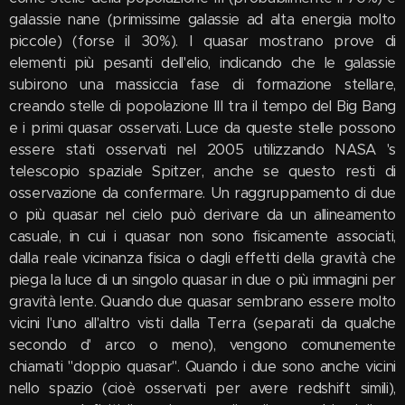
galassie nane (primissime galassie ad alta energia molto
piccole) (forse il 30%). I quasar mostrano prove di
elementi più pesanti dell'elio, indicando che le galassie
subirono una massiccia fase di formazione stellare,
creando stelle di popolazione III tra il tempo del Big Bang
e i primi quasar osservati. Luce da queste stelle possono
essere stati osservati nel 2005 utilizzando NASA 's
telescopio spaziale Spitzer, anche se questo resti di
osservazione da confermare. Un raggruppamento di due
o più quasar nel cielo può derivare da un allineamento
casuale, in cui i quasar non sono fisicamente associati,
dalla reale vicinanza fisica o dagli effetti della gravità che
piega la luce di un singolo quasar in due o più immagini per
gravità lente. Quando due quasar sembrano essere molto
vicini l'uno all'altro visti dalla Terra (separati da qualche
secondo d' arco o meno), vengono comunemente
chiamati "doppio quasar". Quando i due sono anche vicini
nello spazio (cioè osservati per avere redshift simili),