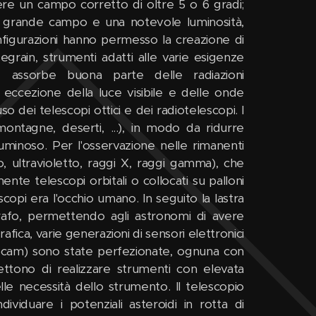
ere un campo corretto di oltre 5 o 6 gradi;
 un grande campo e una notevole luminosità,
nfigurazioni hanno permesso la creazione di
grain, strumenti adatti alle varie esigenze
tre assorbe buona parte delle radiazioni
 eccezione della luce visibile e delle onde
so dei telescopi ottici e dei radiotelescopi. I
(montagne, deserti, ...), in modo da ridurre
luminoso. Per l'osservazione nelle rimanenti
, ultravioletto, raggi X, raggi gamma), che
ente telescopi orbitali o collocati su palloni
scopi era l'occhio umano. In seguito la lastra
grafo, permettendo agli astronomi di avere
afica, varie generazioni di sensori elettronici
cam) sono state perfezionate, ognuna con
ettono di realizzare strumenti con elevata
le necessità dello strumento. Il telescopio
iduare i potenziali asteroidi in rotta di