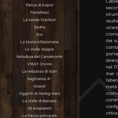
Casse
Fascia di Kuiper
secon
Fomalhaut
strum
La sonda Stardust
risul
un'an
Sedna
croma
Eris
dei s
La teoria inflazionaria
combi
Le stelle doppie
porta
Nebulosa del Camaleonte
diver
V1647 Orionis
nel 17
La nebulosa di Gum
due 
Sagittarius A*
l'abe
metà 
Quasar
croma
Oggetti di Herbig-Haro
comin
La stella di Barnard
confi
Gli esopianeti
ottic
La Fascia principale