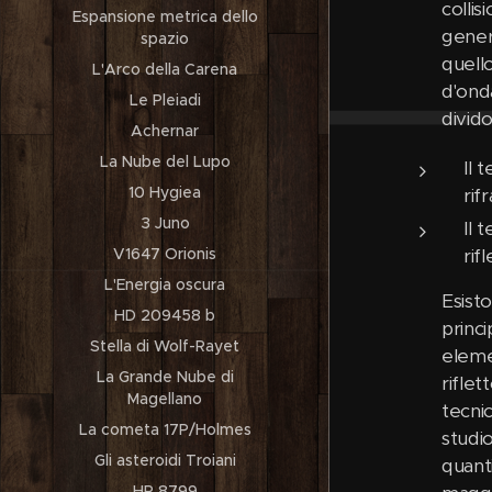
colli
Espansione metrica dello
gener
spazio
quell
L'Arco della Carena
d'onda
Le Pleiadi
divido
Achernar
La Nube del Lupo
Il 
10 Hygiea
rif
3 Juno
Il 
rif
V1647 Orionis
L'Energia oscura
Esist
HD 209458 b
princ
Stella di Wolf-Rayet
eleme
La Grande Nube di
rifle
Magellano
tecni
La cometa 17P/Holmes
studio
Gli asteroidi Troiani
quant
HR 8799