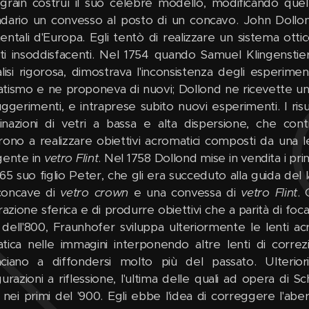
grain costruì il suo celebre modello, modificando qu
dario un convesso al posto di un concavo. John Dollon
entali d'Europa. Egli tentò di realizzare un sistema ott
tati insoddisfacenti. Nel 1754 quando Samuel Klingenst
alisi rigorosa, dimostrava l'inconsistenza degli esperime
tismo e ne proponeva di nuovi; Dollond ne ricevette un
uggerimenti, e intraprese subito nuovi esperimenti. I ris
nazioni di vetri a bassa e alta dispersione, che con
rono a realizzare obiettivi acromatici composti da una
gente in
vetro Flint
. Nel 1758 Dollond mise in vendita i pri
65 suo figlio Peter, che gli era succeduto alla guida del 
concave di
vetro crown
e una convessa di
vetro Flint
. 
rrazione sferica e di produrre obiettivi che a parità di fo
dell'800, Fraunhofer sviluppa ulteriormente le lenti acr
tica nelle immagini interponendo altre lenti di correz
ciano a diffondersi molto più del passato. Ulteriori
gurazioni a riflessione, l'ultima delle quali ad opera d
a nei primi del '900. Egli ebbe l'idea di correggere l'ab