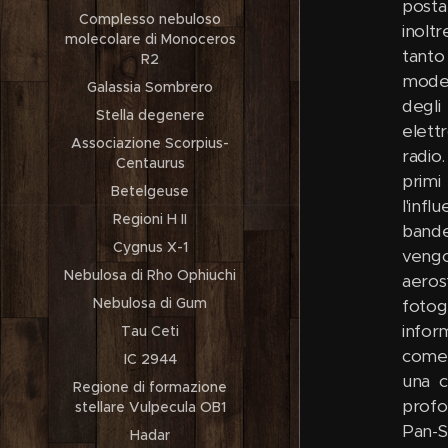
posta
Complesso nebuloso
inolt
molecolare di Monoceros
tanto
R2
model
Galassia Sombrero
degli
Stella degenere
elett
Associazione Scorpius-
radio.
Centaurus
primi
Betelgeuse
l'inf
Regioni H II
bande
Cygnus X-1
vengon
Nebulosa di Rho Ophiuchi
aerost
Nebulosa di Gum
fotog
inform
Tau Ceti
come 
IC 2944
una c
Regione di formazione
profo
stellare Vulpecula OB1
Pan-S
Hadar