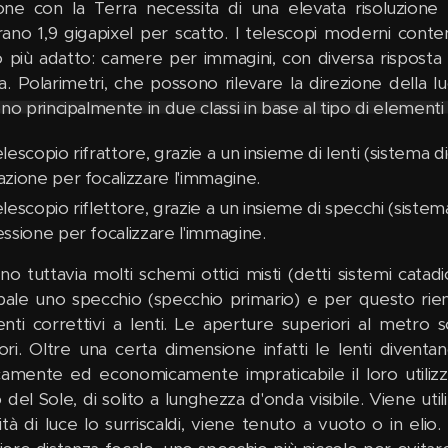
sione con la Terra necessita di una elevata risoluzion
ano 1,9 gigapixel per scatto. I telescopi moderni cont
o più adatto: camere per immagini, con diversa risposta 
. Polarimetri, che possono rilevare la direzione della luc
no principalmente in due classi in base al tipo di elementi ott
telescopio rifrattore, grazie a un insieme di lenti (sistema d
razione per focalizzare l'immagine.
telescopio riflettore, grazie a un insieme di specchi (sistem
lessione per focalizzare l'immagine.
ono tuttavia molti schemi ottici misti (detti sistemi cata
ipale uno specchio (specchio primario) e per questo rient
nti correttivi a lenti. Le aperture superiori al metro 
ttori. Oltre una certa dimensione infatti le lenti dive
camente ed economicamente impraticabile il loro utilizz
 del Sole, di solito a lunghezza d'onda visibile. Viene ut
ità di luce lo surriscaldi, viene tenuto a vuoto o in elio