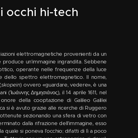
i occhi hi-tech
diazioni elettromagnetiche provenienti da un
ne produce un'immagine ingrandita. Sebbene
o ottico, operante nelle frequenze della luce
nze dello spettro elettromagnetico. Il nome,
(
skopein
) ovvero «guardare, vedere», è una
 (Ἰωάννης Δημησιάνος), il 14 aprile 1611, nel
nore della cooptazione di Galileo Galilei
ica si è avuto grazie alle ricerche di Ruggero
e ottenute sezionando una sfera di vetro con
rminato dalla rifrazione dell'immagine, esso
 quale si poneva l'occhio; difatti di lì a poco