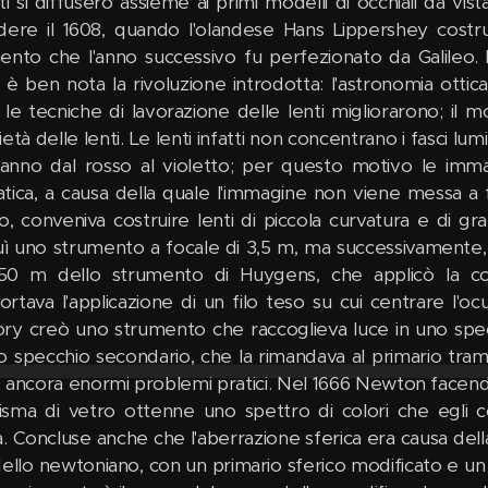
nti si diffusero assieme ai primi modelli di occhiali da vi
dere il 1608, quando l'olandese Hans Lippershey costruì
ento che l'anno successivo fu perfezionato da Galileo.
è ben nota la rivoluzione introdotta: l'astronomia ottic
 le tecniche di lavorazione delle lenti migliorarono; il mode
età delle lenti. Le lenti infatti non concentrano i fasci lum
anno dal rosso al violetto; per questo motivo le imma
tica, a causa della quale l'immagine non viene messa a
to, conveniva costruire lenti di piccola curvatura e di g
uì uno strumento a focale di 3,5 m, ma successivament
50 m dello strumento di Huygens, che applicò la c
rtava l'applicazione di un filo teso su cui centrare l'o
ry creò uno strumento che raccoglieva luce in uno specch
o specchio secondario, che la rimandava al primario tram
 ancora enormi problemi pratici. Nel 1666 Newton facendo
isma di vetro ottenne uno spettro di colori che egli c
. Concluse anche che l'aberrazione sferica era causa della 
dello newtoniano, con un primario sferico modificato e un