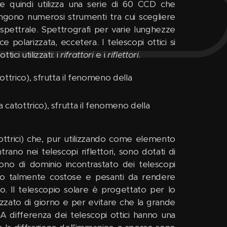
e e quindi utilizza una serie di 60 CCD che
engono numerosi strumenti tra cui scegliere
spettrale. Spettrografi per varie lunghezze
e polarizzata, eccetera. I telescopi ottici si
ici utilizzati: i
rifrattori
e i
riflettori
.
iottrico), sfrutta il fenomeno della
a catottrico), sfrutta il fenomeno della
diottrici) che, pur utilizzando come elemento
rano nei telescopi riflettori, sono dotati di
sono di dominio incontrastato dei telescopi
ntano talmente costose e pesanti da rendere
o. Il telescopio solare è progettato per lo
ilizzato di giorno e per evitare che la grande
. A differenza dei telescopi ottici hanno una