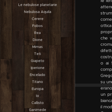
le le
Le nebulose planetarie
atten
Nebulosa Aquila
strum
come 
Cerere
ottica
Fobos
propri
Rea
che v
Dione
croma
Mimas
difet
Teti
costr
Giapeto
o ai 
Iperione
compo
Encelado
Grego
su un
Titano
erano
Europa
un pr
Io
bianca
Callisto
il mo
Ganimede