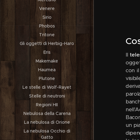
Venere
Sirio
Phobos
Tritone
Cos
Gli oggetti di Herbig-Haro
Eris
Il
tel
Makemake
ogget
con i
Haumea
visib
Plutone
deriv
Le stelle di Wolf-Rayet
parol
Stelle di neutroni
banch
Regioni HII
nell'A
Nebulosa della Carena
Bacon
La nebulosa di Orione
un pi
La nebulosa Occhio di
dipend
Gatto