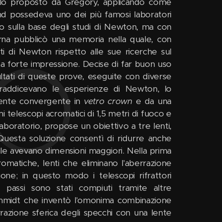
ello proposto da Gregory, applicando come
d possedeva uno dei più famosi laboratori
ico sulla base degli studi di Newton, ma con
ierna pubblicò una memoria nella quale, con
nti di Newton rispetto alle sue ricerche sul
a forte impressione. Decise di far buon uso
ultati di queste prove, eseguite con diverse
traddicevano le esperienze di Newton, lo
 lente convergente in
vetro crown
e da una
mi telescopi acromatici di 1,5 metri di fuoco e
laboratorio, propose un obiettivo a tre lenti,
Questa soluzione consentì di ridurre anche
cale avevano dimensioni maggiori. Nella prima
omatiche, lenti che eliminano l'aberrazione
ione; in questo modo i telescopi rifrattori
 passi sono stati compiuti tramite altre
i Schmidt che inventò l'omonima combinazione
errazione sferica degli specchi con una lente