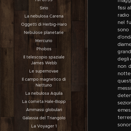
maggi
fissi 
Sirio
radio 
La nebulosa Carena
nel f
Oggetti di Herbig-Haro
sono 
Nebulose planetarie
d'ond
Mercurio
diamet
Phobos
grandi
Il telescopio spaziale
degli
James Webb
non d
Le supernovae
notte
Il campo magnetico di
quest
Nettuno
messi
La nebulosa Aquila
deter
La cometa Hale-Bopp
sezio
emess
Ammassi globulari
terre
Galassia del Triangolo
sonore
La Voyager 1