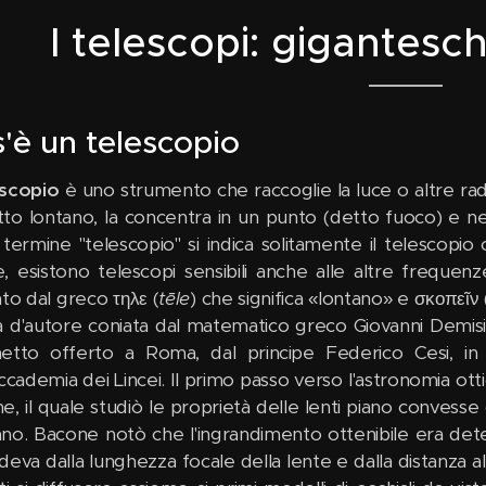
I telescopi: gigantesch
'è un telescopio
escopio
è uno strumento che raccoglie la luce o altre ra
to lontano, la concentra in un punto (detto fuoco) e 
l termine "telescopio" si indica solitamente il telescopi
ile, esistono telescopi sensibili anche alle altre freque
ato dal greco τηλε (
tēle
) che significa «lontano» e σκοπεῖν 
a d'autore coniata dal matematico greco Giovanni Demisiani
etto offerto a Roma, dal principe Federico Cesi, in o
ccademia dei Lincei. Il primo passo verso l'astronomia ott
e, il quale studiò le proprietà delle lenti piano convess
ano. Bacone notò che l'ingrandimento ottenibile era dete
eva dalla lunghezza focale della lente e dalla distanza alla