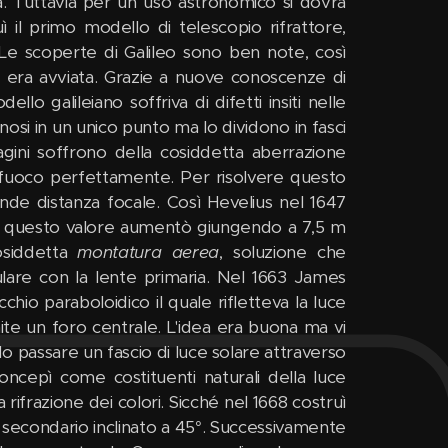
sta. Tuttavia per un uso astronomico si dovrà
 il primo modello di telescopio rifrattore,
 Le scoperte di Galileo sono ben note, così
a era avviata. Grazie a nuove conoscenze di
llo galileiano soffriva di difetti insiti nelle
inosi in un unico punto ma lo dividono in fasci
gini soffrono della cosiddetta aberrazione
 fuoco perfettamente. Per risolvere questo
rande distanza focale. Così Hevelius nel 1647
e, questo valore aumentò giungendo a 7,5 m
osiddetta
montatura aerea
, soluzione che
culare con la lente primaria. Nel 1663 James
io paraboloidico il quale rifletteva la luce
ite un foro centrale. L'idea era buona ma vi
 passare un fascio di luce solare attraverso
oncepì come costituenti naturali della luce
rifrazione dei colori. Sicché nel 1668 costruì
 secondario inclinato a 45°. Successivamente