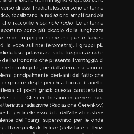
e la diffrazione dell'immagine e spesso sono
ce verso di essi. I radiotelescopi sono antenne
tico, focalizzano la radiazione amplificandola
) che raccoglie
il segnale radio
. Le antenne
cui aperture sono più piccole della lunghezza
ie, o in gruppi più numerosi, per ottenere
edi la voce sull'interferometria). I gruppi più
 radiotelescopi lavorano sulle frequenze radio
 dell'astronomia che presenta il vantaggio di
 meteorologiche, né dall'alternanza giorno-
lemi, principalmente derivanti dal fatto che
o in genere degli specchi a forma di anello,
iflessa di pochi gradi: questa caratteristica
telescopio. Gli specchi sono in genere una
ratteristica radiazione (Radiazione Čerenkov)
te particelle assorbite dall'alta atmosfera
valente del "bang" supersonico per le onde
petto a quella della luce (della luce nell'aria,