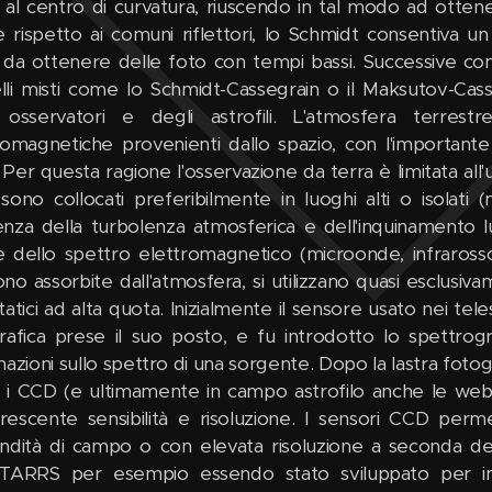
 al centro di curvatura, riuscendo in tal modo ad otten
re rispetto ai comuni riflettori, lo Schmidt consentiva
 da ottenere delle foto con tempi bassi. Successive co
li misti come lo Schmidt-Cassegrain o il Maksutov-Casse
 osservatori e degli astrofili. L'atmosfera terres
romagnetiche provenienti dallo spazio, con l'importante
 Per questa ragione l'osservazione da terra è limitata all'u
 sono collocati preferibilmente in luoghi alti o isolati 
luenza della turbolenza atmosferica e dell'inquinamento 
 dello spettro elettromagnetico (microonde, infrarosso
o assorbite dall'atmosfera, si utilizzano quasi esclusivam
atici ad alta quota. Inizialmente il sensore usato nei tele
rafica prese il suo posto, e fu introdotto lo spettro
azioni sullo spettro di una sorgente. Dopo la lastra fotogr
i CCD (e ultimamente in campo astrofilo anche le web
rescente sensibilità e risoluzione. I sensori CCD perm
ndità di campo o con elevata risoluzione a seconda del
TARRS per esempio essendo stato sviluppato per indiv