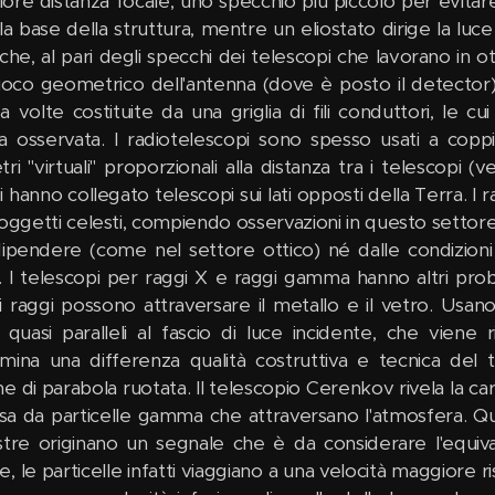
ore distanza focale, uno specchio più piccolo per evitar
alla base della struttura, mentre un eliostato dirige la lu
che, al pari degli specchi dei telescopi che lavorano in ot
uoco geometrico dell'antenna (dove è posto il detector
a volte costituite da una griglia di fili conduttori, le 
a osservata. I radiotelescopi sono spesso usati a copp
ri "virtuali" proporzionali alla distanza tra i telescopi (v
 hanno collegato telescopi sui lati opposti della Terra. I
 oggetti celesti, compiendo osservazioni in questo settore
ipendere (come nel settore ottico) né dalle condizioni
. I telescopi per raggi X e raggi gamma hanno altri prob
i raggi possono attraversare il metallo e il vetro. Usan
 quasi paralleli al fascio di luce incidente, che viene r
mina una differenza qualità costruttiva e tecnica del 
ne di parabola ruotata. Il telescopio Cerenkov rivela la ca
a da particelle gamma che attraversano l'atmosfera. Ques
stre originano un segnale che è da considerare l'equi
, le particelle infatti viaggiano a una velocità maggiore ris