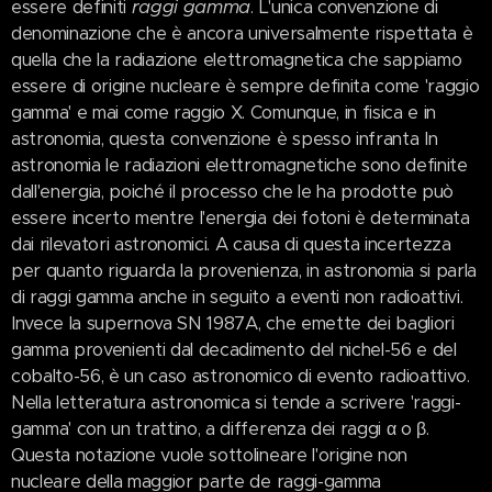
raggi gamma
essere definiti
. L'unica convenzione di
denominazione che è ancora universalmente rispettata è
quella che la radiazione elettromagnetica che sappiamo
essere di origine nucleare è sempre definita come 'raggio
gamma' e mai come raggio X. Comunque, in fisica e in
astronomia, questa convenzione è spesso infranta In
astronomia le radiazioni elettromagnetiche sono definite
dall'energia, poiché il processo che le ha prodotte può
essere incerto mentre l'energia dei fotoni è determinata
dai rilevatori astronomici. A causa di questa incertezza
per quanto riguarda la provenienza, in astronomia si parla
di raggi gamma anche in seguito a eventi non radioattivi.
Invece la supernova SN 1987A, che emette dei bagliori
gamma provenienti dal decadimento del nichel-56 e del
cobalto-56, è un caso astronomico di evento radioattivo.
Nella letteratura astronomica si tende a scrivere 'raggi-
gamma' con un trattino, a differenza dei raggi α o β.
Questa notazione vuole sottolineare l'origine non
nucleare della maggior parte de raggi-gamma