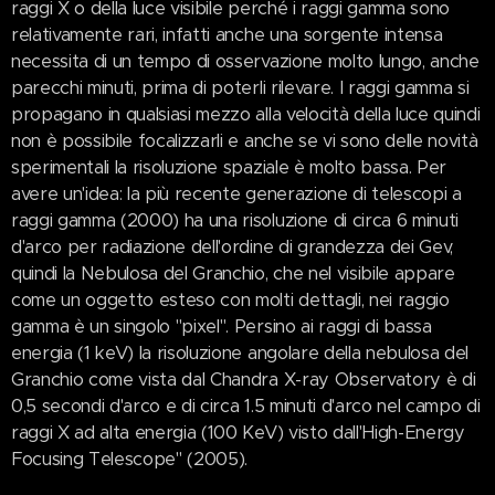
raggi X o della luce visibile perché i raggi gamma sono
relativamente rari, infatti anche una sorgente intensa
necessita di un tempo di osservazione molto lungo, anche
parecchi minuti, prima di poterli rilevare. I raggi gamma si
propagano in qualsiasi mezzo alla velocità della luce quindi
non è possibile focalizzarli e anche se vi sono delle novità
sperimentali la risoluzione spaziale è molto bassa. Per
avere un'idea: la più recente generazione di telescopi a
raggi gamma (2000) ha una risoluzione di circa 6 minuti
d'arco per radiazione dell'ordine di grandezza dei Gev,
quindi la Nebulosa del Granchio, che nel visibile appare
come un oggetto esteso con molti dettagli, nei raggio
gamma è un singolo "pixel". Persino ai raggi di bassa
energia (1 keV) la risoluzione angolare della nebulosa del
Granchio come vista dal Chandra X-ray Observatory è di
0,5 secondi d'arco e di circa 1.5 minuti d'arco nel campo di
raggi X ad alta energia (100 KeV) visto dall'High-Energy
Focusing Telescope" (2005).