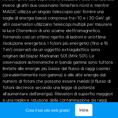
invece gli altri due osservano l'emisfero nord e, mentre
MAGIC utilizza un singolo telescopio per fornire una
soglia di energia bassa compresa fra i 10 e i 30 GeV, gli
altri osservatori utilizzano telescopi multipli per misurare
la luce Cherenkov di uno sciame elettromagnetico,
fornendo così un ottimo rigetto di ladroni e un'ottima
risoluzione energetica. I fotoni più energetici (fino a 16
TeV) osservati da un oggetto extragalattico sono
originari del blazar Markarian 501 (Mrk 501). Le
osservazioni astronomiche in banda gamma sono tuttora
limitate alle energie più basse dal flusso di raggi cosmici
(prevalentemente non gamma) e alle alte energie dal
numero di fotoni che possono essere rivelati (il flusso di
fotoni decresce secondo una legge di potenza
all'aumentare dell'energia). Rilevatori di superfici maggiori
e una migliore riduzione della contaminazione da raggi
cosmici di natura non gamma (prevalentemente protoni)
Inizia
Crea il tuo sito web gratis!
sono essenziali per il progresso in questo campo. Una