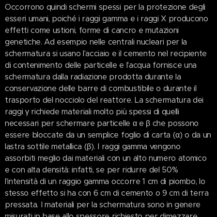
Occorrono quindi schermi spessi per la protezione degli
esseri umani, poiché i raggi gamma e i raggi X producono
effetti come ustioni, forme di cancro e mutazioni
genetiche. Ad esempio nelle centrali nucleari per la
schermatura si usano l'acciaio e il cemento nel recipiente
di contenimento delle particelle e l'acqua fornisce una
schermatura dalla radiazione prodotta durante la
conservazione delle barre di combustibile o durante il
trasporto del nocciolo del reattore. La schermatura dei
raggi γ richiede materiali molto più spessi di quelli
necessari per schermare particelle α e β che possono
essere bloccate da un semplice foglio di carta (α) o da un
lastra sottile metallica (β). I raggi gamma vengono
assorbiti meglio dai materiali con un alto numero atomico
e con alta densità: infatti, se per ridurre del 50%
l'intensità di un raggio gamma occorre 1 cm di piombo, lo
stesso effetto si ha con 6 cm di cemento o 9 cm di terra
pressata. I materiali per la schermatura sono in genere
misurati in base allo spessore richiesto per dimezzare