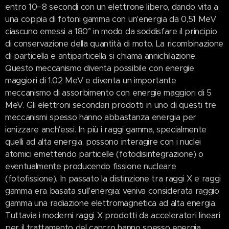
entro 10−8 secondi con un elettrone libero, dando vita a
una coppia di fotoni gamma con un'energia da 0,51 MeV
ciascuno emessi a 180° in modo da soddisfare il principio
di conservazione della quantità di moto. La ricombinazione
di particella e antiparticella si chiama annichilazione.
Questo meccanismo diventa possibile con energie
maggiori di 1,02 MeV e diventa un importante
meccanismo di assorbimento con energie maggiori di 5
MeV. Gli elettroni secondari prodotti in uno di questi tre
meccanismi spesso hanno abbastanza energia per
ionizzare anch'essi. In più i raggi gamma, specialmente
quelli ad alta energia, possono interagire con i nuclei
atomici emettendo particelle (fotodisintegrazione) o
eventualmente producendo fissione nucleare
(fotofissione). In passato la distinzione tra raggi X e raggi
gamma era basata sull'energia: veniva considerata raggio
gamma una radiazione elettromagnetica ad alta energia.
Tuttavia i moderni raggi X prodotti da acceleratori lineari
per il trattamento del cancro hanno spesso energia