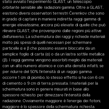
stato avviato l'esperimento GLAST, un telescopio
orbitante sensibile alle radiazioni gamma. Oltre a GLAST,
esistono diversi osservatori terrestri Čerenkov che sono
in grado di captare in maniera indiretta raggi gamma di
energie elevatissime, ancora più elevate di quelle che può
rilevare GLAST, che provengono dalle regioni più attive
dell'universo. La schermatura dei raggi γ richiede materiali
molto più spessi di quelli necessari per schermare
particelle α e β che possono essere bloccate da un
semplice foglio di carta (α) o da un lastra sottile metallica
(β). I raggi gamma vengono assorbiti meglio dai materiali
con un alto numero atomico e con alta densità: infatti, se
per ridurre del 50% l'intensità di un raggio gamma
occorre 1 cm di piombo, lo stesso effetto si ha con 6 cm
di cemento o 9 cm di terra pressata. I materiali per la
schermatura sono in genere misurati in base allo
spessore richiesto per dimezzare l'intensità della
radiazione. Ovviamente maggiore è l'energia dei fotoni,
maggiore è lo spessore della schermatura richiesta.