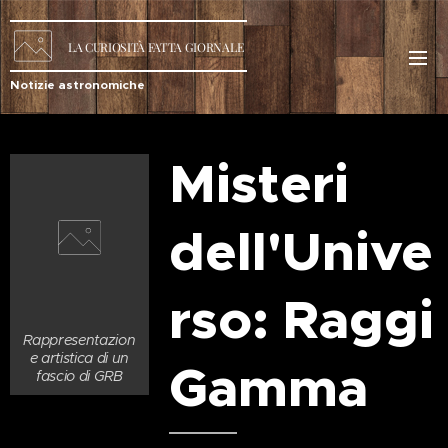
LA
CURIOSITÀ
FATTA GIORNALE
Notizie astronomiche
Misteri
dell'Unive
rso: Raggi
Rappresentazion
e artistica di un
Gamma
fascio di GRB