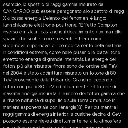
esempio, lo spettro di raggi gamma misurato da
CANGAROO può essere paragonato allo spettro di raggi
X a bassa energia. L'elenco dei fenomeni è lungo:
l'annichilazione elettrone-positrone, l'Effetto Compton
inverso e in alcuni casi anche il decadimento gamma nello
spazio, che si riflettono su eventi estremi come
supernove e ipernove, o il comportamento della materia
in condizioni estreme, come nelle pulsar o le blazar (che
emettono energia di grande intensità). Le energie dei
fotoni più alte misurate finora sono dell'ordine dei TeV,
nel 2004 è stato addirittura misurato un fotone di 80
TeV proveniente dalla Pulsar del Granchio, cedendo
fotoni con più di 80 TeV ed attualmente è il fotone di
massima energia misurata. Il numero dei fotoni gamma che
arrivano nell'unità di superficie sulla terra diminuisce in
maniera esponenziale con l'energia[8]. Per cui mentre i
raggi gamma di energia inferiori a qualche decina di GeV
possono essere rilevati direttamente nell'alta atmosfera
con palloni o mediante satelliti, i raggi gamma molto