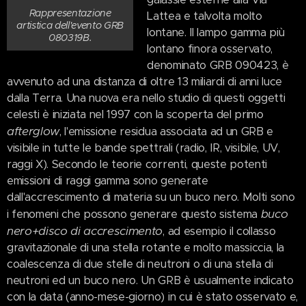
Rappresentazione
Lattea e talvolta molto
artistica dell'evento GRB
lontane. Il lampo gamma più
080319B.
lontano finora osservato,
denominato GRB 090423, è
avvenuto ad una distanza di oltre 13 miliardi di anni luce
dalla Terra. Una nuova era nello studio di questi oggetti
celesti è iniziata nel 1997 con la scoperta del primo
afterglow
, l'emissione residua associata ad un GRB e
visibile in tutte le bande spettrali (radio, IR, visibile, UV,
raggi X). Secondo le teorie correnti, queste potenti
emissioni di raggi gamma sono generate
dall'accrescimento di materia su un buco nero. Molti sono
buco
i fenomeni che possono generare questo sistema
nero+disco di accrescimento
, ad esempio il collasso
gravitazionale di una stella rotante e molto massiccia, la
coalescenza di due stelle di neutroni o di una stella di
neutroni ed un buco nero. Un GRB è usualmente indicato
con la data (anno-mese-giorno) in cui è stato osservato e,