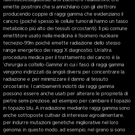
emette positroni che si annichilano con gli elettroni
producendo coppie di raggi gamma che evidenziano il
cancro (poiché spesso le cellule tumorali hanno un tasso
metabolico più alto dei tessuti circostanti). Il più comune
emettitore usato nella medicina è l'isomero nucleare
tecnezio-99m poiché emette radiazione dello stesso
range energetico dei raggi X diagnostici. Un'altra
procedura medica per il trattamento del cancro è la
'chirurgia a coltello-Gamma' in cui i fasci di raggi gamma
vengono indirizzati da angoli diversi per concentrare la
radiazione e per minimizzare il danno al tessuto
circostante. I cambiamenti indotti dai raggi gamma
possono essere anche usati per alterare le proprietà di
pietre semi-preziose, ad esempio per cambiare il topazio
in topazio blu. A irradiazione mediante raggi gamma sono
anche sottoposte cultivar di interesse agroalimentare,
per indurre mutazioni genetiche migliorative nel loro
genoma: in questo modo, ad esempio, nel grano si sono