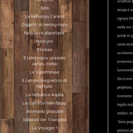
all'ufficio
Sirio
tempo è ar
La nebulosa Carena
signora Fl
Oggetti di Herbig-Haro
stella era
Nebulose planetarie
anche in qu
Mercurio
conto imm
Phobos
un'estrema
Il telescopio spaziale
avremmo ch
James Webb
luminosità 
Le supernovae
Devo aver 
Il campo magnetico di
Nettuno
perplesso,
La nebulosa Aquila
eccezione 
La cometa Hale-Bopp
regola molt
Ammassi globulari
stellari; m
Galassia del Triangolo
"Sono prop
La Voyager 1
portano ad