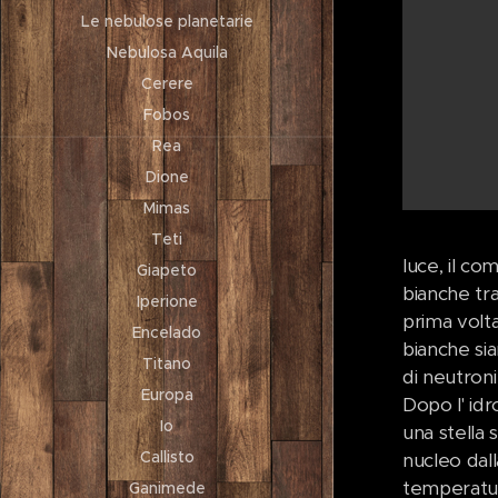
Le nebulose planetarie
Nebulosa Aquila
Cerere
Fobos
Rea
Dione
Mimas
Teti
luce, il co
Giapeto
bianche tra 
Iperione
prima volta
Encelado
bianche sia
Titano
di neutroni 
Europa
Dopo l' idr
Io
una stella 
Callisto
nucleo dall
temperature
Ganimede