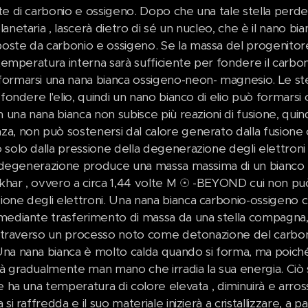
e di carbonio e ossigeno. Dopo che una tale stella perde i
anetaria , lascerà dietro di sé un nucleo, che è il nano bia
ste da carbonio e ossigeno. Se la massa del progenitore
 temperatura interna sarà sufficiente per fondere il carbon
ormarsi una nana bianca ossigeno-neon- magnesio. Le ste
 fondere l'elio, quindi un nano bianco di elio può formarsi c
n una nana bianca non subisce più reazioni di fusione, quind
, non può sostenersi dal calore generato dalla fusione co
 solo dalla pressione della degenerazione degli elettro
di degenerazione produce una massa massima di un bianco 
har , ovvero a circa 1,44 volte M ☉ -BEYOND cui non pu
ne degli elettroni. Una nana bianca carbonio-ossigeno che
mediante trasferimento di massa da una stella compagn
 attraverso un processo noto come detonazione del carbo
na nana bianca è molto calda quando si forma, ma poiché 
 gradualmente man mano che irradia la sua energia. Ciò si
te ha una temperatura di colore elevata , diminuirà e ar
 si raffredda e il suo materiale inizierà a cristallizzare, a