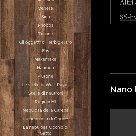
Altri 
Venere
S5-hv
Sirio
Phobos
Tritone
Gli oggetti di Herbig-Haro
Eris
Makemake
Haumea
Plutone
Le stelle di Wolf-Rayet
Nano 
Stelle di neutroni
Regioni HII
Nebulosa della Carena
La nebulosa di Orione
La nebulosa Occhio di
Gatto