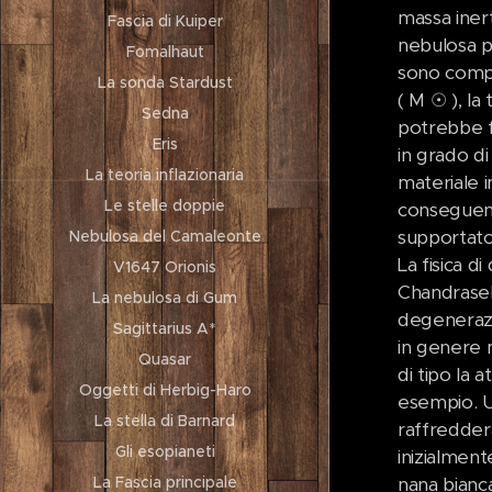
massa inert
Fascia di Kuiper
nebulosa pl
Fomalhaut
sono compo
La sonda Stardust
( M ☉ ), la
Sedna
potrebbe f
Eris
in grado di
La teoria inflazionaria
materiale i
Le stelle doppie
conseguenza
supportato
Nebulosa del Camaleonte
La fisica 
V1647 Orionis
Chandrasek
La nebulosa di Gum
degenerazio
Sagittarius A*
in genere 
Quasar
di tipo Ia
Oggetti di Herbig-Haro
esempio. U
La stella di Barnard
raffredderà
Gli esopianeti
inizialmen
nana bianca
La Fascia principale