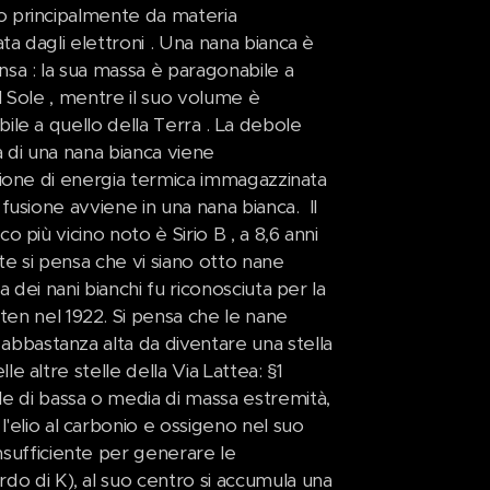
 principalmente da materia
a dagli elettroni . Una nana bianca è
sa : la sua massa è paragonabile a
l Sole , mentre il suo volume è
ile a quello della Terra . La debole
à di una nana bianca viene
sione di energia termica immagazzinata
 fusione avviene in una nana bianca. Il
o più vicino noto è Sirio B , a 8,6 anni
nte si pensa che vi siano otto nane
za dei nani bianchi fu riconosciuta per la
en nel 1922. Si pensa che le nane
è abbastanza alta da diventare una stella
lle altre stelle della Via Lattea: §1
ale di bassa o media di massa estremità,
l'elio al carbonio e ossigeno nel suo
nsufficiente per generare le
rdo di K), al suo centro si accumula una