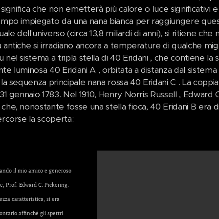
a significa che non emetterà più calore o luce significativ
tempo impiegato da una nana bianca per raggiungere ques
tuale dell'universo (circa 13,8 miliardi di anni), si ritiene 
 antiche si irradiano ancora a temperature di qualche migli
 nel sistema a tripla stella di 40 Eridani , che contiene la 
te luminosa 40 Eridani A , orbitata a distanza dal sistema 
 la sequenza principale nana rossa 40 Eridani C . La coppi
 31 gennaio 1783. Nel 1910, Henry Norris Russell , Edward 
che, nonostante fosse una stella fioca, 40 Eridani B era d
ercorse la scoperta:
tando il mio amico e generoso
e, Prof. Edward C. Pickering.
zza caratteristica, si era
ontario affinché gli spettri