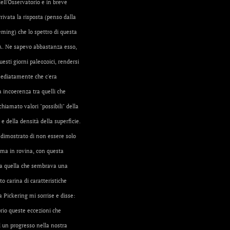
 dell'Osservatorio e in breve
rivata la risposta (penso dalla
eming) che lo spettro di questa
 A. Ne sapevo abbastanza esso,
esti giorni paleozoici, rendersi
ediatamente che c'era
 incoerenza tra quelli che
iamato valori "possibili" della
e della densità della superficie.
dimostrato di non essere solo
 ma in rovina, con questa
a quella che sembrava una
o carina di caratteristiche
a Pickering mi sorrise e disse:
rio queste eccezioni che
 un progresso nella nostra