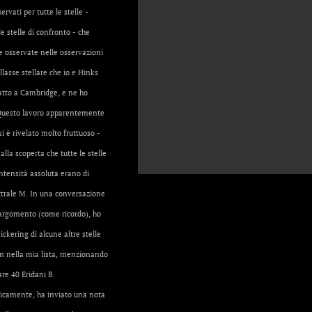
ervati per tutte le stelle -
e stelle di confronto - che
e osservate nelle osservazioni
llasse stellare che io e Hinks
tto a Cambridge, e ne ho
 Questo lavoro apparentemente
si è rivelato molto fruttuoso -
alla scoperta che tutte le stelle
intensità assoluta erano di
ttrale M. In una conversazione
argomento (come ricordo), ho
ickering di alcune altre stelle
on nella mia lista, menzionando
are 40 Eridani B.
ticamente, ha inviato una nota