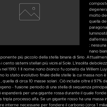
composto
degenerat
molto den
quella de
paragonab
luminosit
dall'emis
; nessuna
nano bianc
mponente più piccolo della stella binaria di Sirio. Attualme
i cento sistemi stellari più vicini al Sole. L'insolita debolez
 nel 1910: 1 Il nome
nano bianco
fu coniato da Willem Luyt
no lo stato evolutivo finale delle stelle la cui massa non 
, quella di circa 10 masse solari . Ciò include oltre il 97% de
ogeno - fusione periodo di una stella di sequenza princip
si espanderà per una gigante rossa durante il quale fonde 
a tripla processo alfa. Se un gigante rosso ha una massa i
 interne necessarie per fondere il carbonio (circa 1 milia