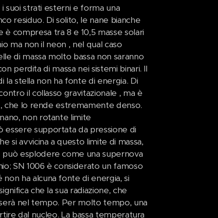
 suoi strati esterni e forma una
nco residuo. Di solito, le nane bianche
 è compresa tra 8 e 10,5 masse solari
io ma non il neon , nel qual caso
lle di massa molto bassa non saranno
on perdita di massa nei sistemi binari. Il
i la stella non ha fonte di energia. Di
ntro il collasso gravitazionale , ma è
ni , che lo rende estremamente denso.
nano, non rotante limite
ò essere supportata da pressione di
 si avvicina a questo limite di massa,
a, può esplodere come una supernova
nio; SN 1006 è considerato un famoso
non ha alcuna fonte di energia, si
gnifica che la sua radiazione, che
rosserà nel tempo. Per molto tempo, una
 partire dal nucleo. La bassa temperatura