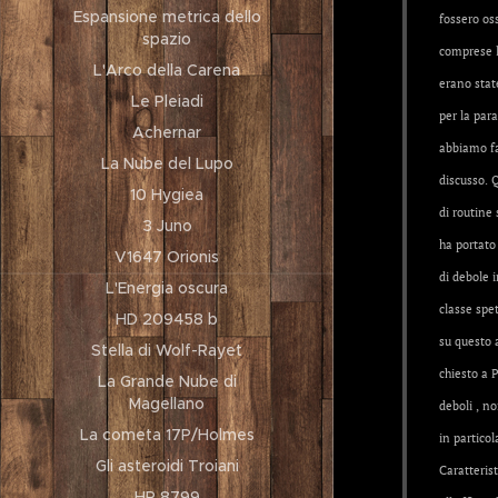
Espansione metrica dello
fossero oss
spazio
comprese l
L'Arco della Carena
erano stat
Le Pleiadi
per la para
Achernar
abbiamo fa
La Nube del Lupo
discusso.
10 Hygiea
di routine 
3 Juno
ha portato 
V1647 Orionis
di debole 
L'Energia oscura
classe spe
HD 209458 b
su questo 
Stella di Wolf-Rayet
chiesto a P
La Grande Nube di
Magellano
deboli , n
La cometa 17P/Holmes
in particol
Gli asteroidi Troiani
Caratteris
HR 8799