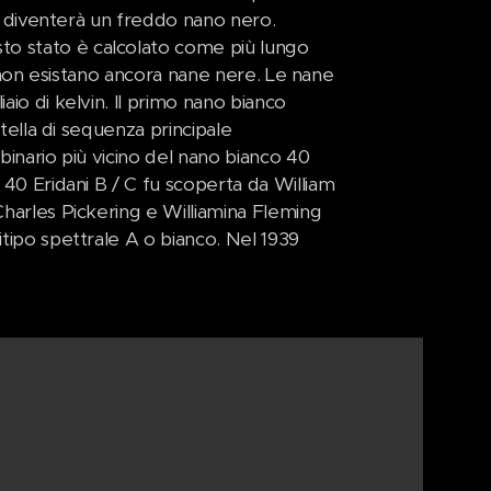
i e diventerà un freddo nano nero.
to stato è calcolato come più lungo
che non esistano ancora nane nere. Le nane
aio di kelvin. Il primo nano bianco
stella di sequenza principale
binario più vicino del nano bianco 40
a 40 Eridani B / C fu scoperta da William
Charles Pickering e Williamina Fleming
itipo spettrale A o bianco. Nel 1939