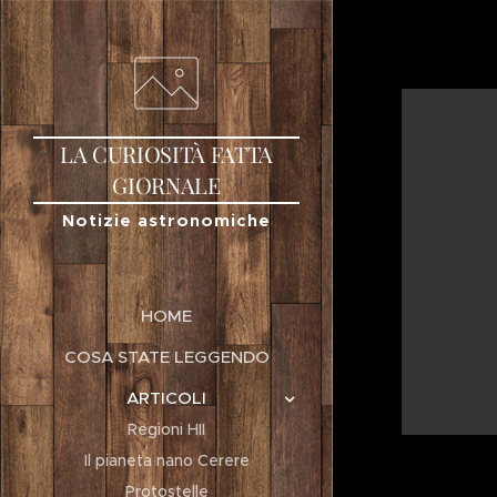
LA
CURIOSITÀ
FATTA
GIORNALE
Notizie astronomiche
HOME
COSA STATE LEGGENDO
ARTICOLI
Regioni HII
Il pianeta nano Cerere
Protostelle