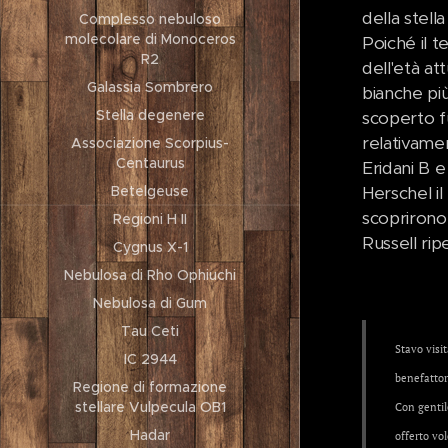
della stell
Complesso nebuloso
molecolare di Monoceros
Poiché il 
R2
dell'età at
Galassia Sombrero
bianche più
Stella degenere
scoperto fu
relativamen
Associazione Scorpius-
Centaurus
Eridani B e
Herschel il
Betelgeuse
scoprirono 
Regioni H II
Russell rip
Cygnus X-1
Nebulosa di Rho Ophiuchi
Nebulosa di Gum
Tau Ceti
Stavo visi
IC 2944
benefattor
Regione di formazione
stellare Vulpecula OB1
Con gentile
Hadar
offerto vol