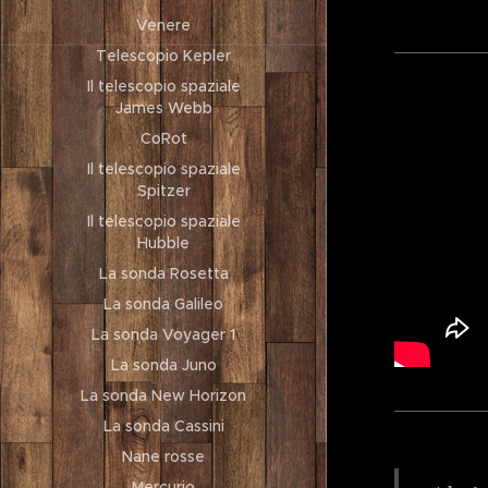
Venere
Telescopio Kepler
Il telescopio spaziale
James Webb
CoRot
Il telescopio spaziale
Spitzer
Il telescopio spaziale
Hubble
La sonda Rosetta
La sonda Galileo
La sonda Voyager 1
La sonda Juno
La sonda New Horizon
La sonda Cassini
Nane rosse
Mercurio