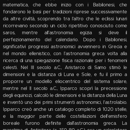
matematica, che ebbe inizio con i Babilonesi, che
fondarono le basi per tradizioni riprese successivamente
da altre civiltà, scoprendo tra l'altro che le eclissi lunari
ricorrevano secondo un ciclo ripetitivo conosciuto come
saros, mentre all'astronomia egizia si deve il
perfezionamento del calendario. Dopo i Babilonesi,
significativi progressi astronomici avvennero in Grecia e
nel mondo ellenistico, con l'astronomia greca volta alla
ricerca di una spiegazione fisica razionale per i fenomeni
celesti. Nel III secolo a.C., Aristarco di Samo stimò le
dimensioni e la distanza di Luna e Sole, e fu il primo a
proporre un modello eliocentrico del sistema solare,
mentre nel II secolo a.C., Ipparco scoprì la precessione
degli equinozi, calcolò le dimensioni e la distanza della Luna
e inventò uno dei primi strumenti astronomici, l'astrolabio.
Ipparco creò anche un catalogo completo di 1020 stelle,
e la maggior parte delle costellazioni dell'emisfero
boreale furono definite dall'astronomia greca. La