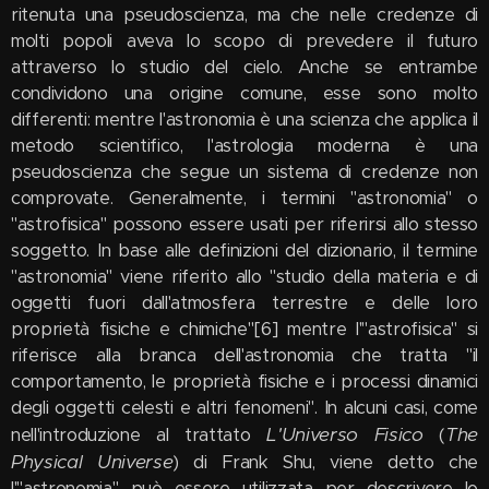
ritenuta una pseudoscienza, ma che nelle credenze di
molti popoli aveva lo scopo di prevedere il futuro
attraverso lo studio del cielo. Anche se entrambe
condividono una origine comune, esse sono molto
differenti: mentre l'astronomia è una scienza che applica il
metodo scientifico, l'astrologia moderna è una
pseudoscienza che segue un sistema di credenze non
comprovate. Generalmente, i termini "astronomia" o
"astrofisica" possono essere usati per riferirsi allo stesso
soggetto. In base alle definizioni del dizionario, il termine
"astronomia" viene riferito allo "studio della materia e di
oggetti fuori dall'atmosfera terrestre e delle loro
proprietà fisiche e chimiche"[6] mentre l'"astrofisica" si
riferisce alla branca dell'astronomia che tratta "il
comportamento, le proprietà fisiche e i processi dinamici
degli oggetti celesti e altri fenomeni". In alcuni casi, come
L'Universo Fisico
The
nell'introduzione al trattato
(
Physical Universe
) di Frank Shu, viene detto che
l'"astronomia" può essere utilizzata per descrivere lo