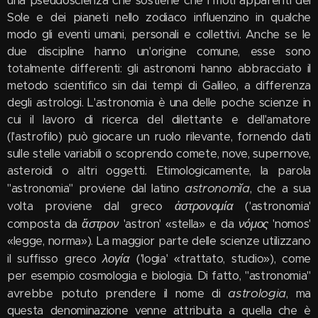
una pseudoscienza che sostiene che i moti apparenti del
Sole e dei pianeti nello zodiaco influenzino in qualche
modo gli eventi umani, personali e collettivi. Anche se le
due discipline hanno un'origine comune, esse sono
totalmente differenti: gli astronomi hanno abbracciato il
metodo scientifico sin dai tempi di Galileo, a differenza
degli astrologi. L'astronomia è una delle poche scienze in
cui il lavoro di ricerca del dilettante e dell'amatore
(l'astrofilo) può giocare un ruolo rilevante, fornendo dati
sulle stelle variabili o scoprendo comete, nove, supernove,
asteroidi o altri oggetti. Etimologicamente, la parola
astronomĭa
"astronomia" proviene dal latino
, che a sua
ἀστρονομία
volta proviene dal greco
('astronomia'
ἄστρον
νόμος
composta da
'astron' «stella» e da
'nomos'
«legge, norma»). La maggior parte delle scienze utilizzano
λογία
il suffisso greco
('logia' «trattato, studio»), come
per esempio cosmologia e biologia. Di fatto, "astronomia"
astrologia
avrebbe potuto prendere il nome di
, ma
questa denominazione venne attribuita a quella che è