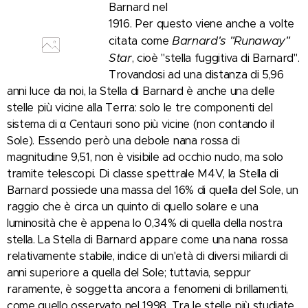
Barnard nel
1916. Per questo viene anche a volte
Barnard's "Runaway"
citata come
Star
, cioè "stella fuggitiva di Barnard".
Trovandosi ad una distanza di 5,96
anni luce da noi, la Stella di Barnard è anche una delle
stelle più vicine alla Terra: solo le tre componenti del
sistema di α Centauri sono più vicine (non contando il
Sole). Essendo però una debole nana rossa di
magnitudine 9,51, non è visibile ad occhio nudo, ma solo
tramite telescopi. Di classe spettrale M4V, la Stella di
Barnard possiede una massa del 16% di quella del Sole, un
raggio che è circa un quinto di quello solare e una
luminosità che è appena lo 0,34% di quella della nostra
stella. La Stella di Barnard appare come una nana rossa
relativamente stabile, indice di un'età di diversi miliardi di
anni superiore a quella del Sole; tuttavia, seppur
raramente, è soggetta ancora a fenomeni di brillamenti,
come quello osservato nel 1998. Tra le stelle più studiate