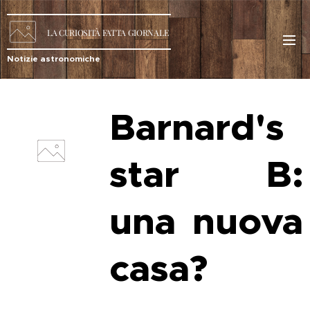
LA
CURIOSITÀ
FATTA GIORNALE
Notizie astronomiche
Barnard's
star B:
una nuova
casa?