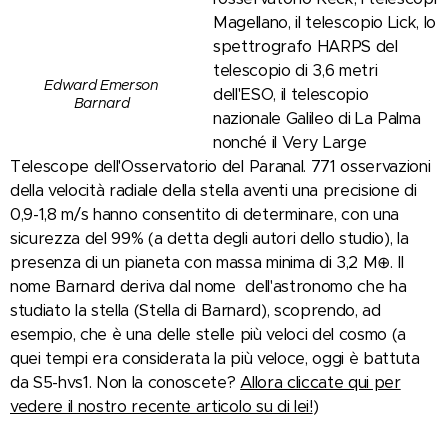
Magellano, il telescopio Lick, lo
spettrografo HARPS del
telescopio di 3,6 metri
Edward Emerson
dell'ESO, il telescopio
Barnard
nazionale Galileo di La Palma
nonché il Very Large
Telescope dell'Osservatorio del Paranal. 771 osservazioni
della velocità radiale della stella aventi una precisione di
0,9-1,8 m/s hanno consentito di determinare, con una
sicurezza del 99% (a detta degli autori dello studio), la
presenza di un pianeta con massa minima di 3,2 M⊕. Il
nome Barnard deriva dal nome dell'astronomo che ha
studiato la stella (Stella di Barnard), scoprendo, ad
esempio, che è una delle stelle più veloci del cosmo (a
quei tempi era considerata la più veloce, oggi è battuta
da S5-hvs1. Non la conoscete?
Allora cliccate qui per
vedere il nostro recente articolo su di lei!
)