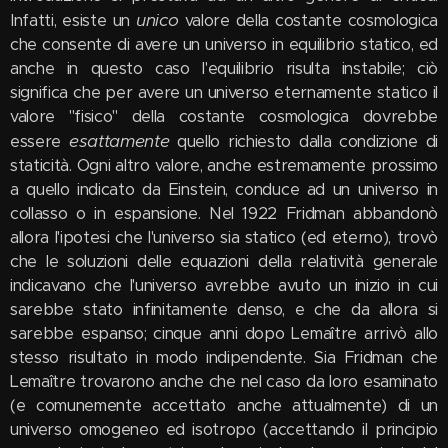
unico
Infatti, esiste un
valore della costante cosmologica
che consente di avere un universo in equilibrio statico, ed
anche in questo caso l'equilibrio risulta instabile; ciò
significa che per avere un universo eternamente statico il
valore "fisico" della costante cosmologica dovrebbe
esattamente
essere
quello richiesto dalla condizione di
staticità. Ogni altro valore, anche estremamente prossimo
a quello indicato da Einstein, conduce ad un universo in
collasso o in espansione. Nel 1922 Fridman abbandonò
allora l'ipotesi che l'universo sia statico (ed eterno), trovò
che le soluzioni delle equazioni della relatività generale
indicavano che l'universo avrebbe avuto un inizio in cui
sarebbe stato infinitamente denso, e che da allora si
sarebbe espanso; cinque anni dopo Lemaître arrivò allo
stesso risultato in modo indipendente. Sia Fridman che
Lemaître trovarono anche che nel caso da loro esaminato
(e comunemente accettato anche attualmente) di un
universo omogeneo ed isotropo (accettando il principio