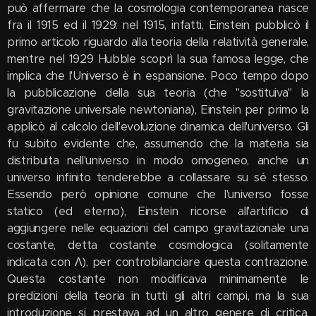
può affermare che la cosmologia contemporanea nasce
fra il 1915 ed il 1929: nel 1915, infatti, Einstein pubblicò il
primo articolo riguardo alla teoria della relatività generale,
mentre nel 1929 Hubble scoprì la sua famosa legge, che
implica che l'Universo è in espansione. Poco tempo dopo
la pubblicazione della sua teoria (che "sostituiva" la
gravitazione universale newtoniana), Einstein per primo la
applicò al calcolo dell'evoluzione dinamica dell'universo. Gli
fu subito evidente che, assumendo che la materia sia
distribuita nell'universo in modo omogeneo, anche un
universo infinito tenderebbe a collassare su sé stesso.
Essendo però opinione comune che l'universo fosse
statico (ed eterno), Einstein ricorse all'artificio di
aggiungere nelle equazioni del campo gravitazionale una
costante, detta costante cosmologica (solitamente
indicata con Λ), per controbilanciare questa contrazione.
Questa costante non modificava minimamente le
predizioni della teoria in tutti gli altri campi, ma la sua
introduzione si prestava ad un altro genere di critica.