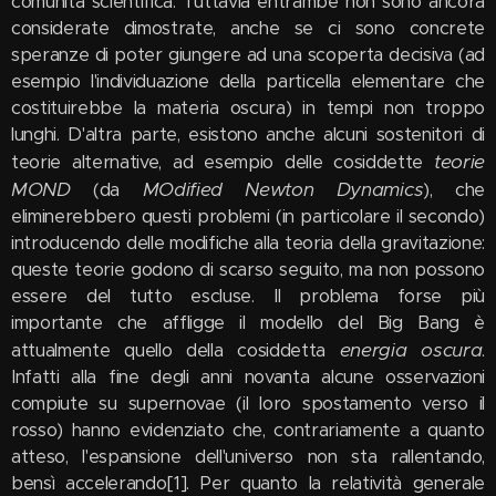
comunità scientifica. Tuttavia entrambe non sono ancora
considerate dimostrate, anche se ci sono concrete
speranze di poter giungere ad una scoperta decisiva (ad
esempio l'individuazione della particella elementare che
costituirebbe la materia oscura) in tempi non troppo
lunghi. D'altra parte, esistono anche alcuni sostenitori di
teorie
teorie alternative, ad esempio delle cosiddette
MOND
MOdified Newton Dynamics
(da
), che
eliminerebbero questi problemi (in particolare il secondo)
introducendo delle modifiche alla teoria della gravitazione:
queste teorie godono di scarso seguito, ma non possono
essere del tutto escluse. Il problema forse più
importante che affligge il modello del Big Bang è
energia oscura
attualmente quello della cosiddetta
.
Infatti alla fine degli anni novanta alcune osservazioni
compiute su supernovae (il loro spostamento verso il
rosso) hanno evidenziato che, contrariamente a quanto
atteso, l'espansione dell'universo non sta rallentando,
bensì accelerando[1]. Per quanto la relatività generale