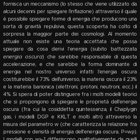
fornisca un meccanismo (lo stesso che viene utilizzato da
alcuni decenni per spiegare l'inflazione) attraverso il quale
è possibile spiegare forme di energia che producono una
sorta di gravità repulsiva, questa scoperta ha colto di
sorpresa la maggior parte dei cosmologi. Al momento
attuale non esiste una teoria accettata che possa
spiegare da cosa derivi l'energia (subito battezzata
energia oscura
) che sarebbe responsabile di questa
accelerazione, e che sarebbe la forma dominante di
energia nel nostro universo: infatti l'energia oscura
costituirebbe il 73% dell'universo, la materia oscura il 23%
e la materia barionica (elettroni, protoni, neutroni, ecc.) il
4%. Si spera di poter distinguere fra i molti modelli teorici
che si propongono di spiegare le proprietà dell'energia
oscura (fra cui la cosiddetta quintessenza, il Chaplygin
gas, i modelli DGP e KKLT e molti altri) attraverso la
misura del parametro w (che caratterizza la relazione fra
pressione e densità di energia dell'energia oscura, P=wρ).
I modelli con w≥-1 differiscono qualitativamente da quelli