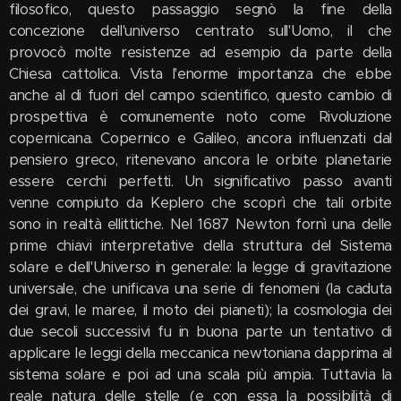
filosofico, questo passaggio segnò la fine della
concezione dell'universo centrato sull'Uomo, il che
provocò molte resistenze ad esempio da parte della
Chiesa cattolica. Vista l'enorme importanza che ebbe
anche al di fuori del campo scientifico, questo cambio di
prospettiva è comunemente noto come Rivoluzione
copernicana. Copernico e Galileo, ancora influenzati dal
pensiero greco, ritenevano ancora le orbite planetarie
essere cerchi perfetti. Un significativo passo avanti
venne compiuto da Keplero che scoprì che tali orbite
sono in realtà ellittiche. Nel 1687 Newton fornì una delle
prime chiavi interpretative della struttura del Sistema
solare e dell'Universo in generale: la legge di gravitazione
universale, che unificava una serie di fenomeni (la caduta
dei gravi, le maree, il moto dei pianeti); la cosmologia dei
due secoli successivi fu in buona parte un tentativo di
applicare le leggi della meccanica newtoniana dapprima al
sistema solare e poi ad una scala più ampia. Tuttavia la
reale natura delle stelle (e con essa la possibilità di