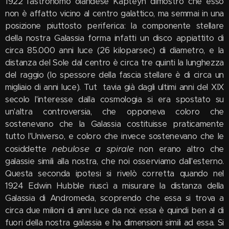
1922 l'astronomo olandese Kapteyn dimostrò che esso
non è affatto vicino al centro galattico, ma semmai in una
posizione piuttosto periferica: la componente stellare
della nostra Galassia forma infatti un disco appiattito di
circa 85.000 anni luce (26 kiloparsec) di diametro, e la
distanza del Sole dal centro è circa tre quinti la lunghezza
del raggio (lo spessore della fascia stellare è di circa un
migliaio di anni luce). Tut tavia già dagli ultimi anni del XIX
secolo l'interesse dalla cosmologia si era spostato su
un'altra controversia, che opponeva coloro che
sostenevano che la Galassia costituisse praticamente
tutto l'Universo, e coloro che invece sostenevano che le
nebulose a spirale
cosiddette
non erano altro che
galassie simili alla nostra, che noi osserviamo dall'esterno.
Questa seconda ipotesi si rivelò corretta quando nel
1924 Edwin Hubble riuscì a misurare la distanza della
Galassia di Andromeda, scoprendo che essa si trova a
circa due milioni di anni luce da noi: essa è quindi ben al di
fuori della nostra galassia e ha dimensioni simili ad essa. Si