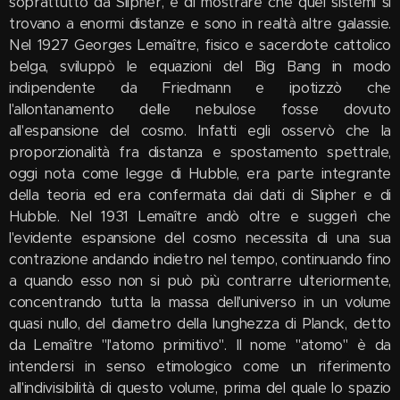
soprattutto da Slipher, e di mostrare che quei sistemi si
trovano a enormi distanze e sono in realtà altre galassie.
Nel 1927 Georges Lemaître, fisico e sacerdote cattolico
belga, sviluppò le equazioni del Big Bang in modo
indipendente da Friedmann e ipotizzò che
l'allontanamento delle nebulose fosse dovuto
all'espansione del cosmo. Infatti egli osservò che la
proporzionalità fra distanza e spostamento spettrale,
oggi nota come legge di Hubble, era parte integrante
della teoria ed era confermata dai dati di Slipher e di
Hubble. Nel 1931 Lemaître andò oltre e suggerì che
l'evidente espansione del cosmo necessita di una sua
contrazione andando indietro nel tempo, continuando fino
a quando esso non si può più contrarre ulteriormente,
concentrando tutta la massa dell'universo in un volume
quasi nullo, del diametro della lunghezza di Planck, detto
da Lemaître "l'atomo primitivo". Il nome "atomo" è da
intendersi in senso etimologico come un riferimento
all'indivisibilità di questo volume, prima del quale lo spazio