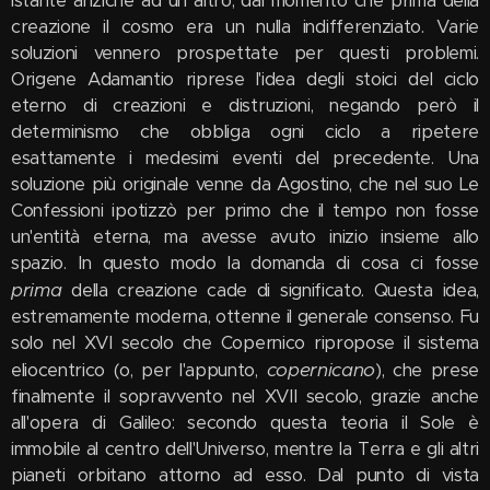
istante anziché ad un altro, dal momento che prima della
creazione il cosmo era un nulla indifferenziato. Varie
soluzioni vennero prospettate per questi problemi.
Origene Adamantio riprese l'idea degli stoici del ciclo
eterno di creazioni e distruzioni, negando però il
determinismo che obbliga ogni ciclo a ripetere
esattamente i medesimi eventi del precedente. Una
soluzione più originale venne da Agostino, che nel suo Le
Confessioni ipotizzò per primo che il tempo non fosse
un'entità eterna, ma avesse avuto inizio insieme allo
spazio. In questo modo la domanda di cosa ci fosse
prima
della creazione cade di significato. Questa idea,
estremamente moderna, ottenne il generale consenso. Fu
solo nel XVI secolo che Copernico ripropose il sistema
copernicano
eliocentrico (o, per l'appunto,
), che prese
finalmente il sopravvento nel XVII secolo, grazie anche
all'opera di Galileo: secondo questa teoria il Sole è
immobile al centro dell'Universo, mentre la Terra e gli altri
pianeti orbitano attorno ad esso. Dal punto di vista