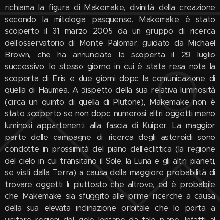
richiama la figura di Makemake, divinità della creazione
secondo la mitologia pasquense. Makemake è stato
scoperto il 31 marzo 2005 da un gruppo di ricerca
dell'osservatorio di Monte Palomar, guidato da Michael
Brown, che ha annunciato la scoperta il 29 luglio
successivo, lo stesso giorno in cui è stata resa nota la
scoperta di Eris e due giorni dopo la comunicazione di
quella di Haumea. A dispetto della sua relativa luminosità
(circa un quinto di quella di Plutone), Makemake non è
stato scoperto se non dopo numerosi altri oggetti meno
luminosi appartenenti alla fascia di Kuiper. La maggior
parte delle campagne di ricerca degli asteroidi sono
condotte in prossimità del piano dell'eclittica (la regione
del cielo in cui transitano il Sole, la Luna e gli altri pianeti,
se visti dalla Terra) a causa della maggiore probabilità di
trovare oggetti lì piuttosto che altrove, ed è probabile
che Makemake sia sfuggito alle prime ricerche a causa
della sua elevata inclinazione orbitale che lo porta a
visitare regioni del cielo lontane da tale piano. Infatti al