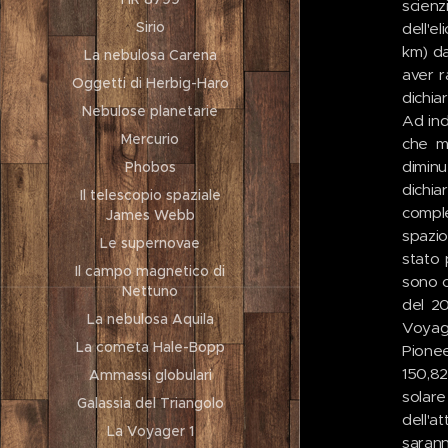
scienz
Sirio
dell'el
km) da
La nebulosa Carena
aver r
Oggetti di Herbig-Haro
dichia
Nebulose planetarie
Ad ind
Mercurio
che mo
diminu
Phobos
dichia
Il telescopio spaziale
comple
James Webb
spazio
Le supernovae
stato 
Il campo magnetico di
sono c
Nettuno
del 20
La nebulosa Aquila
Voyage
La cometa Hale-Bopp
Pionee
150,82
Ammassi globulari
solar
Galassia del Triangolo
dell'a
La Voyager 1
saran