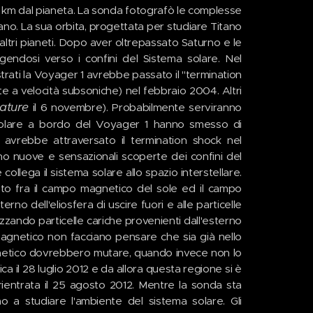
km dal pianeta. La sonda fotografò le complesse
itano. La sua orbita, progettata per studiare Titano
e altri pianeti. Dopo aver oltrepassato Saturno e le
gendosi verso i confini del Sistema solare. Nel
trati la Voyager 1 avrebbe passato il "termination
te a velocità subsoniche) nel febbraio 2004. Altri
ature
il 6 novembre). Probabilmente serviranno
nto solare a bordo del Voyager 1 hanno smesso di
a avrebbe attraversato il termination shock nel
o nuove e sensazionali scoperte dei confini del
llega il sistema solare allo spazio interstellare.
o fra il campo magnetico del sole ed il campo
erno dell'eliosfera di uscire fuori e alle particelle
lizzando particelle cariche provenienti dall'esterno
magnetico non facciano pensare che sia già nello
agnetico dovrebbero mutare, quando invece non lo
 il 28 luglio 2012 e da allora questa regione si è
 rientrata il 25 agosto 2012. Mentre la sonda sta
no a studiare l'ambiente del sistema solare. Gli