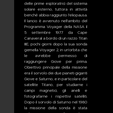
delle prime esploratrici del sistema
solare esterno, tuttora in attività
benché abbia raggiunto l'eliopausa.
Il lancio è avvenuto nell'ambito del
Programma Voyager della NASA il
5 settembre 1977 da Cape
Canaveral a bordo di un razzo Titan
IIIE, pochi giorni dopo la sua sonda
gemella Voyager 2, in un'orbita che
le avrebbe permesso di
raggiungere Giove per prima.
Obiettivo principale della missione
era il sorvolo dei due pianeti giganti
Giove e Saturno, e in particolare del
satellite Titano, per studiarne i
campi magnetici, gli anelli e
fotografarne i rispettivi satelliti.
Dopo il sorvolo di Saturno nel 1980
la missione della sonda è stata