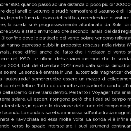
re 1980, quando passò ad una distanza di poco più di 120000 
ure degli anelli di Saturno, e studiò l'atmosfera di Saturno e di T
ino, la portò fuori dal piano dell'eclittica, impedendole di visitar
ne, la sonda si è progressivamente allontanata dal Sole, diri
re 2003 è stato annunciato che secondo l'analisi dei dati regis
 (il confine dove le particelle del vento solare vengono rallenta
N
iati hanno espresso dubbi in proposito (discussi nella rivista
analisi, rese difficili anche dal fatto che i rivelatori di ve
nare nel 1990. Le ultime dichiarazioni indicano che la sond
re 2004. Dati del dicembre 2012 inviati dalla sonda dimostran
a solare. La sonda è entrata in una "autostrada magnetica" che co
a "autostrada" sembrerebbe essere un mezzo di collegament
co interstellare. Tutto ciò permette alle particelle cariche all'int
e dell'esterno di riversarsi dentro. Pertanto il Voyager 1 sta ana
stema solare. Gli esperti ritengono però che i dati sul campo 
 interstellare, in quanto la direzione delle linee del campo m
 facendo. La sonda si sarebbe immessa sull'autostrada magnetica
anata e riavvicinata ad essa molte volte. La sonda vi è infine
ando verso lo spazio interstellare, i suoi strumenti continua