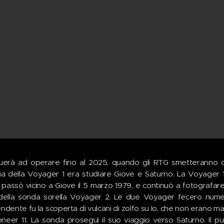
uerà ad operare fino al 2025, quando gli RTG smetteranno di
ia della Voyager 1 era studiare Giove e Saturno. La Voyager 1
passò vicino a Giove il 5 marzo 1979, e continuò a fotografare
della sonda sorella Voyager 2. Le due Voyager fecero numero
ndente fu la scoperta di vulcani di zolfo su Io, che non erano mai
oneer 11. La sonda proseguì il suo viaggio verso Saturno. Il p