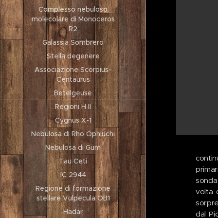
Complesso nebuloso
molecolare di Monoceros
R2
Galassia Sombrero
Stella degenere
Associazione Scorpius-
Centaurus
Betelgeuse
Regioni H II
Cygnus X-1
Nebulosa di Rho Ophiuchi
Nebulosa di Gum
contin
Tau Ceti
primar
IC 2944
sonda 
Regione di formazione
volta 
stellare Vulpecula OB1
sorpre
Hadar
dal Pi