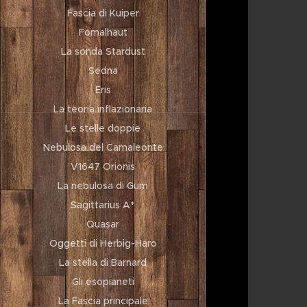
Fascia di Kuiper
Fomalhaut
La sonda Stardust
Sedna
Eris
La teoria inflazionaria
Le stelle doppie
Nebulosa del Camaleonte
V1647 Orionis
La nebulosa di Gum
Sagittarius A*
Quasar
Oggetti di Herbig-Haro
La stella di Barnard
Gli esopianeti
La Fascia principale