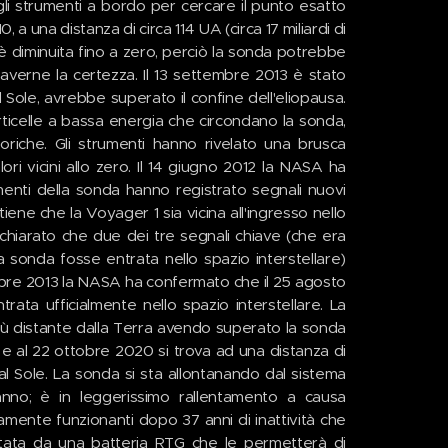
li strumenti a bordo per cercare il punto esatto
 a una distanza di circa 114 UA (circa 17 miliardi di
 è diminuita fino a zero, perciò la sonda potrebbe
r averne la certezza. Il 13 settembre 2013 è stato
l Sole, avrebbe superato il confine dell'eliopausa.
rticelle a bassa energia che circondano la sonda,
riche. Gli strumenti hanno rivelato una brusca
lori vicini allo zero. Il 14 giugno 2012 la NASA ha
rumenti della sonda hanno registrato segnali nuovi
tiene che la Voyager 1 sia vicina all'ingresso nello
chiarato che due dei tre segnali chiave (che era
sonda fosse entrata nello spazio interstellare)
bre 2013 la NASA ha confermato che il 25 agosto
rata ufficialmente nello spazio interstellare. La
iù distante dalla Terra avendo superato la sonda
e e al 22 ottobre 2020 si trova ad una distanza di
al Sole. La sonda si sta allontanando dal sistema
anno; è in leggerissimo rallentamento a causa
vamente funzionanti dopo 37 anni di inattività che
tata da una batteria RTG che le permetterà di