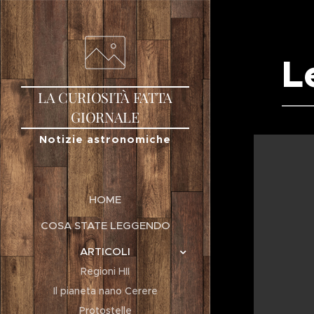
L
LA
CURIOSITÀ
FATTA
GIORNALE
Notizie astronomiche
HOME
COSA STATE LEGGENDO
ARTICOLI
Regioni HII
Il pianeta nano Cerere
Protostelle