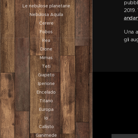
pubbl
Le nebulose planetarie
2019.
Nebulosa Aquila
andarv
Cerere
Una a
Fobos
gli a
Rea
Dione
Mimas
Teti
Giapeto
Iperione
Encelado
Titano
Europa
Io
Callisto
Ganimede