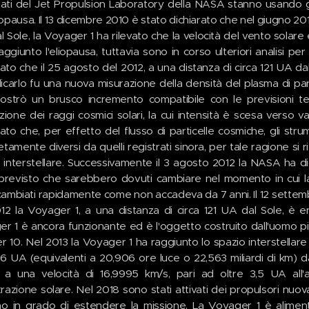
iati del Jet Propulsion Laboratory della NASA stanno usando g
iopausa. Il 13 dicembre 2010 è stato dichiarato che nel giugno 2010,
l Sole, la Voyager 1 ha rilevato che la velocità del vento solare
aggiunto l'eliopausa, tuttavia sono in corso ulteriori analisi pe
rato che il 25 agosto del 2012, a una distanza di circa 121 UA da
icarlo fu una nuova misurazione della densità del plasma di pa
strò un brusco incremento compatibile con le previsioni teo
zione dei raggi cosmici solari, la cui intensità è scesa verso va
rato che, per effetto del flusso di particelle cosmiche, gli st
tamente diversi da quelli registrati sinora, per tale ragione si ri
 interstellare. Successivamente il 3 agosto 2012 la NASA ha di
previsto che sarebbero dovuti cambiare nel momento in cui la 
ambiati rapidamente come non accadeva da 7 anni. Il 12 settem
12 la Voyager 1, a una distanza di circa 121 UA dal Sole, è ent
r 1 è ancora funzionante ed è l'oggetto costruito dall'uomo p
r 10. Nel 2013 la Voyager 1 ha raggiunto lo spazio interstellar
6 UA (equivalenti a 20,906 ore luce o 22,563 miliardi di km) d
e a una velocità di 16,9995 km/s, pari ad oltre 3,5 UA all'
ttrazione solare. Nel 2018 sono stati attivati dei propulsori nuo
no in grado di estendere la missione. La Voyager 1 è alimen