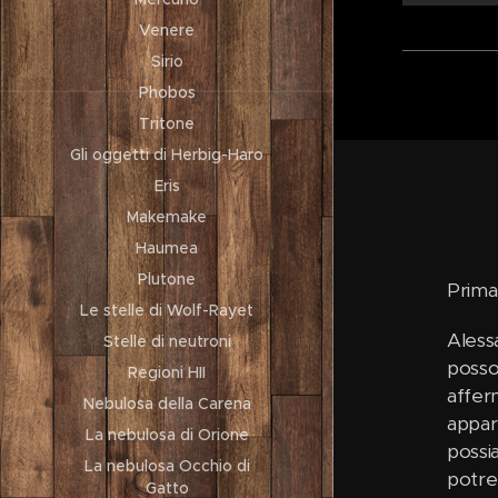
Venere
Sirio
Phobos
Tritone
Gli oggetti di Herbig-Haro
Eris
Makemake
Haumea
Plutone
Prima
Le stelle di Wolf-Rayet
Aless
Stelle di neutroni
posso
Regioni HII
affer
Nebulosa della Carena
appar
La nebulosa di Orione
possi
La nebulosa Occhio di
potre
Gatto