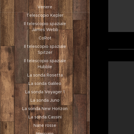
Venere
Telescopio Kepler
Il telescopio spaziale
James Webb
CoRot
Il telescopio spaziale
Spitzer
Il telescopio spaziale
Hubble
La sonda Rosetta
La sonda Galileo
La sonda Voyager 1
La sonda Juno
La sonda New Horizon
La sonda Cassini
Nane rosse
Mercurio