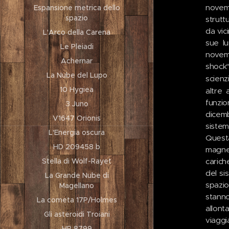
novemb
Espansione metrica dello
spazio
strutt
da vic
L'Arco della Carena
sue lu
Le Pleiadi
novemb
Achernar
shock"
La Nube del Lupo
scienz
10 Hygiea
altre 
funzio
3 Juno
dicemb
V1647 Orionis
sistem
L'Energia oscura
Quest
HD 209458 b
magneti
carich
Stella di Wolf-Rayet
del si
La Grande Nube di
spazio
Magellano
stanno
La cometa 17P/Holmes
allont
Gli asteroidi Troiani
viaggi
HR 8799