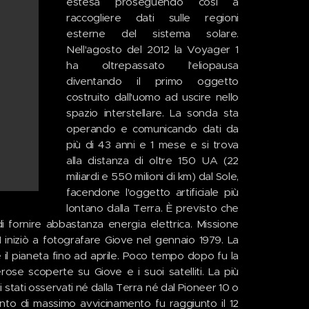
estesa proseguendo così a
raccogliere dati sulle regioni
esterne del sistema solare.
Nell'agosto del 2012 la Voyager 1
ha oltrepassato l'eliopausa
diventando il primo oggetto
costruito dall'uomo ad uscire nello
spazio interstellare. La sonda sta
operando e comunicando dati da
più di 43 anni e 1 mese e si trova
alla distanza di oltre 150 UA (22
miliardi e 550 milioni di km) dal Sole,
facendone l'oggetto artificiale più
lontano dalla Terra. È previsto che
 fornire abbastanza energia elettrica. Missione
 iniziò a fotografare Giove nel gennaio 1979. La
 il pianeta fino ad aprile. Poco tempo dopo fu la
se scoperte su Giove e i suoi satelliti. La più
 stati osservati né dalla Terra né dal Pioneer 10 o
unto di massimo avvicinamento fu raggiunto il 12