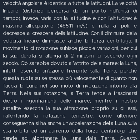
velocità angolare è identica a tutte le latitudini. La velocità
lineare (distanza percorsa da un punto nell'unità di
tempo), invece, varia con la latitudine e con l'altitudine: è
massima all'equatore (465,11 m/s) e nulla ai poli, e
decresce al crescere della latitudine. Con il diminuire della
velocità lineare diminuisce anche la forza centrifuga. Il
movimento di rotazione subisce piccole variazioni, per cui
la sua durata si allunga di 2 millesimi di secondo ogni
secolo. Ciò sarebbe dovuto all'attrito delle maree: la Luna,
infatti, esercita un'azione frenante sulla Terra, perché
questa ruota su se stessa più velocemente di quanto non
faccia la Luna nel suo moto di rivoluzione intorno alla
Terra. Nella sua rotazione, la Terra tende a trascinarsi
dietro i rigonfiamenti delle maree, mentre il nostro
satellite esercita la sua attrazione proprio su di essi,
rallentando la rotazione terrestre: come ulteriore
conseguenza si ha anche un'accelerazione della Luna sulla
sua orbita ed un aumento della forza centrifuga che
tende ad allontanare la Luna dalla Terra. Questo