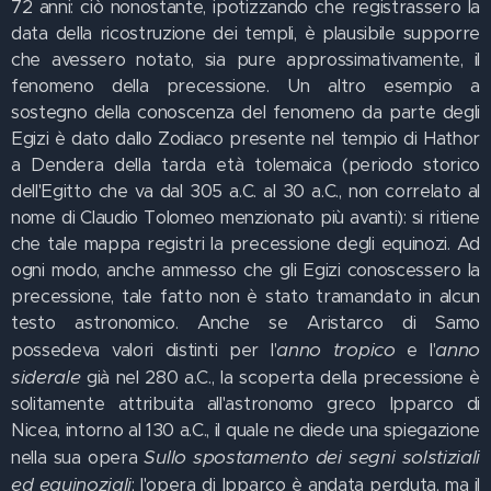
72 anni: ciò nonostante, ipotizzando che registrassero la
data della ricostruzione dei templi, è plausibile supporre
che avessero notato, sia pure approssimativamente, il
fenomeno della precessione. Un altro esempio a
sostegno della conoscenza del fenomeno da parte degli
Egizi è dato dallo Zodiaco presente nel tempio di Hathor
a Dendera della tarda età tolemaica (periodo storico
dell'Egitto che va dal 305 a.C. al 30 a.C., non correlato al
nome di Claudio Tolomeo menzionato più avanti): si ritiene
che tale mappa registri la precessione degli equinozi. Ad
ogni modo, anche ammesso che gli Egizi conoscessero la
precessione, tale fatto non è stato tramandato in alcun
testo astronomico. Anche se Aristarco di Samo
anno tropico
anno
possedeva valori distinti per l'
e l'
siderale
già nel 280 a.C., la scoperta della precessione è
solitamente attribuita all'astronomo greco Ipparco di
Nicea, intorno al 130 a.C., il quale ne diede una spiegazione
Sullo spostamento dei segni solstiziali
nella sua opera
ed equinoziali
; l'opera di Ipparco è andata perduta, ma il