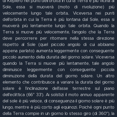
di Keplero nei punti dell'orbita in cui la Terra è più vicina al
Sole, essa si muoverà (moto di rivoluzione) più
velocemente lungo tale orbita.. Viceversa nei punti
dell'orbita in cui la Terra è più lontana dal Sole, essa si
muoverà più lentamente lungo tale orbita. Quando la
Terra si muove più velocemente, l'angolo che la Terra
deve percorrere per ritornare nella stessa direzione
rispetto al Sole (quel piccolo angolo di cui abbiamo
appena parlato) aumenta leggermente con conseguente
piccolo aumento della durata del giorno solare. Viceversa
quando la Terra si muove più lentamente, tale angolo
diminuisce leggermente con conseguente piccola
diminuzione della durata del giorno solare. Un altro
elemento che contribuisce a variare la durata del giorno
solare è l'inclinazione dell'asse terrestre sul piano
dell'eclittica (66° 33'). Ai solstizi il moto annuo apparente
del sole è più veloce, di conseguenza il giorno solare è più
lungo, mentre è più corto agli equinozi. Poiché ogni punto
della Terra compie in un giorno lo stesso giro (di 360°), la