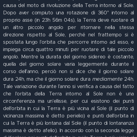
causa del moto di rivoluzione della Terra intorno al Sole.
Dopo aver compiuto una rotazione di 360° intorno al
proprio asse (in 23h 56m 04s), la Terra deve ruotare di
un altro piccolo angolo per ritornare nella stessa
direzione rispetto al Sole, perché nel frattempo si è
spostata lungo l'orbita che percorre intorno ad esso, e
impiega circa quattro minuti per ruotare di tale piccolo
angolo. Mentre la durata del giorno sidereo è costante,
quella del giorno solare varia leggermente durante il
corso dell'anno, perciò non si dice che il giorno solare
mediamente
dura 24h, ma che il giorno solare dura
24h.
Tale variazione durante l'anno si verifica a causa del fatto
che l'orbita della Terra intorno al Sole non è una
circonferenza ma un'ellisse, per cui esistono dei punti
dell'orbita in cui la Terra è più vicina al Sole (il punto di
vicinanza massima è detto perielio) e punti dell'orbita in
cui la Terra è più lontana dal Sole (il punto di lontananza
massima è detto afelio). In accordo con la seconda legge