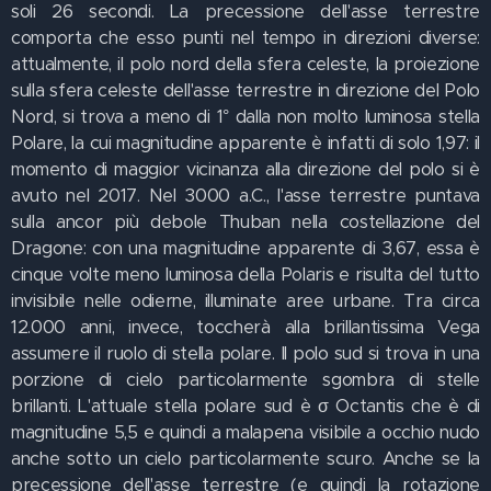
soli 26 secondi. La precessione dell'asse terrestre
comporta che esso punti nel tempo in direzioni diverse:
attualmente, il polo nord della sfera celeste, la proiezione
sulla sfera celeste dell'asse terrestre in direzione del Polo
Nord, si trova a meno di 1° dalla non molto luminosa stella
Polare, la cui magnitudine apparente è infatti di solo 1,97: il
momento di maggior vicinanza alla direzione del polo si è
avuto nel 2017. Nel 3000 a.C., l'asse terrestre puntava
sulla ancor più debole Thuban nella costellazione del
Dragone: con una magnitudine apparente di 3,67, essa è
cinque volte meno luminosa della Polaris e risulta del tutto
invisibile nelle odierne, illuminate aree urbane. Tra circa
12.000 anni, invece, toccherà alla brillantissima Vega
assumere il ruolo di stella polare. Il polo sud si trova in una
porzione di cielo particolarmente sgombra di stelle
brillanti. L'attuale stella polare sud è σ Octantis che è di
magnitudine 5,5 e quindi a malapena visibile a occhio nudo
anche sotto un cielo particolarmente scuro. Anche se la
precessione dell'asse terrestre (e quindi la rotazione