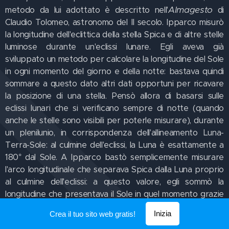
Almagesto
metodo da lui adottato è descritto nell'
di
Claudio Tolomeo, astronomo del II secolo. Ipparco misurò
la longitudine dell'eclittica della stella Spica e di altre stelle
luminose durante un'eclissi lunare. Egli aveva già
sviluppato un metodo per calcolare la longitudine del Sole
in ogni momento del giorno e della notte: bastava quindi
sommare a questo dato altri dati opportuni per ricavare
la posizione di una stella. Pensò allora di basarsi sulle
eclissi lunari che si verificano sempre di notte (quando
anche le stelle sono visibili per poterle misurare), durante
un plenilunio, in corrispondenza dell'allineamento Luna-
Terra-Sole: al culmine dell'eclissi, la Luna è esattamente a
180° dal Sole. A Ipparco bastò semplicemente misurare
l'arco longitudinale che separava Spica dalla Luna proprio
al culmine dell'eclissi: a questo valore, egli sommò la
longitudine che presentava il Sole in quel momento grazie
al metodo che aveva sviluppato, più 180° per la
Inizia
Crea il tuo sito web gratis!
longitudine della Luna, in esatta opposizione al Sole.