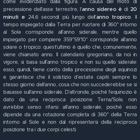
come evidenziato dalla figura. A causa del moto di
anno sidereo è
20
precessione dell'asse terrestre, l'
di
minuti e
anno tropico
24,6 secondi più lungo dell'
. Il
tempo impiegato dalla Terra per ruotare di 360° intorno
al Sole corrisponde all'anno siderale, mentre quello
impiegato per compiere 359°59'10" corrisponde all'anno
solare o tropico: quest'ultimo è quello che, comunemente,
viene chiamato anno. Il calendario gregoriano, da noi in
vigore, si basa sull'anno tropico e non su quello siderale:
esso, quindi, tiene conto della precessione degli equinozi
e garantisce che il solstizio d'estate capiti sempre lo
stesso giorno dell'anno, cosa che non succederebbe se si
basasse sull'anno siderale. D'altronde, poiché l'equinozio è
dato da una reciproca posizione Terra/Sole, non
avrebbe senso rifarsi all'anno siderale, poiché esso
dipende da una rotazione completa di 360° della Terra
intorno al Sole e non dal ripresentarsi della reciproca
posizione tra i due corpi celesti.