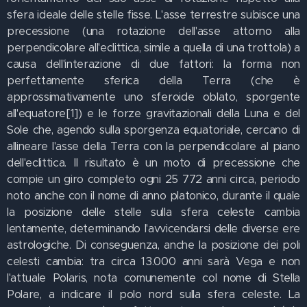
sfera ideale delle stelle fisse. L'asse terrestre subisce una
precessione (una rotazione dell'asse attorno alla
perpendicolare all'eclittica, simile a quella di una trottola) a
causa dell'interazione di due fattori: la forma non
perfettamente sferica della Terra (che è
approssimativamente uno sferoide oblato, sporgente
all'equatore[1]) e le forze gravitazionali della Luna e del
Sole che, agendo sulla sporgenza equatoriale, cercano di
allineare l'asse della Terra con la perpendicolare al piano
dell'eclittica. Il risultato è un moto di precessione che
compie un giro completo ogni 25 772 anni circa, periodo
noto anche con il nome di anno platonico, durante il quale
la posizione delle stelle sulla sfera celeste cambia
lentamente, determinando l'avvicendarsi delle diverse ere
astrologiche. Di conseguenza, anche la posizione dei poli
celesti cambia: tra circa 13.000 anni sarà Vega e non
l'attuale Polaris, nota comunemente col nome di Stella
Polare, a indicare il polo nord sulla sfera celeste. La