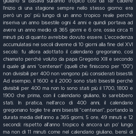
giuliano si basava sull'anno tropico così da far cadere
l'inizio di una stagione sempre nello stesso giorno: era
però un po' più lungo di un anno tropico reale perché
inseriva un anno bisestile ogni 4 anni e quindi portava ad
avere un anno medio di 365 giorni e 6 ore, ossia circa 11
minuti più di quanto avrebbe dovuto essere. L'eccedenza
accumulatasi nei secoli divenne di 10 giorni alla fine del XVI
secolo: fu allora adottato il calendario gregoriano, così
chiamato perché voluto da papa Gregorio XIII e secondo
il quale gli anni "centenari" (quelli che finiscono per "00")
non divisibili per 400 non vengono più considerati bisestili.
Ad esempio, il 1600 e il 2000 sono stati bisestili perché
divisibili per 400 ma non lo sono stati più il 1700, 1800 e
1900 che prima, con il calendario giuliano, lo sarebbero
stati. In pratica, nell'arco di 400 anni, il calendario
gregoriano toglie tre anni bisestili "centenari", portando la
durata media dell'anno a 365 giorni, 5 ore, 49 minuti e 12
secondi: rispetto all'anno tropico è ancora un po' lungo
ma non di 11 minuti come nel calendario giuliano, bensì di