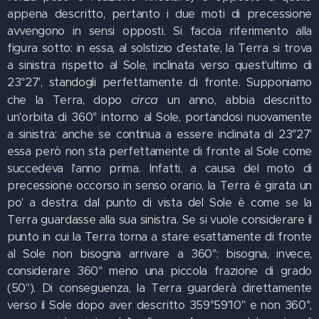
appena descritto, pertanto i due moti di precessione
avvengono in sensi opposti. Si faccia riferimento alla
figura sotto: in essa, al solstizio d'estate, la Terra si trova
a sinistra rispetto al Sole, inclinata verso quest'ultimo di
23°27', standogli perfettamente di fronte. Supponiamo
circa
che la Terra, dopo
un anno, abbia descritto
un'orbita di 360° intorno al Sole, portandosi nuovamente
a sinistra: anche se continua a essere inclinata di 23°27'
essa però non sta perfettamente di fronte al Sole come
succedeva l'anno prima. Infatti, a causa del moto di
precessione occorso in senso orario, la Terra è girata un
po' a destra: dal punto di vista del Sole è come se la
Terra guardasse alla sua sinistra. Se si vuole considerare il
punto in cui la Terra torna a stare esattamente di fronte
al Sole non bisogna arrivare a 360°: bisogna, invece,
considerare 360° meno una piccola frazione di grado
(50"). Di conseguenza, la Terra guarderà direttamente
verso il Sole dopo aver descritto 359°59'10" e non 360°,