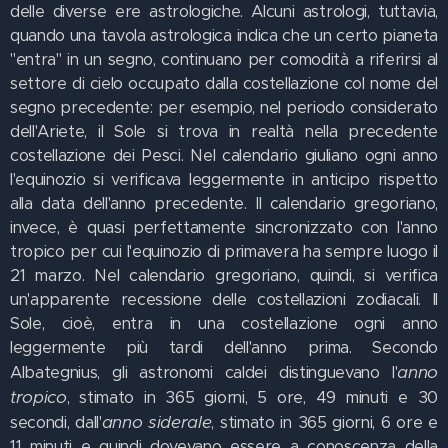
delle diverse ere astrologiche. Alcuni astrologi, tuttavia,
quando una tavola astrologica indica che un certo pianeta
"entra" in un segno, continuano per comodità a riferirsi al
settore di cielo occupato dalla costellazione col nome del
segno precedente: per esempio, nel periodo considerato
dell'Ariete, il Sole si trova in realtà nella precedente
costellazione dei Pesci. Nel calendario giuliano ogni anno
l'equinozio si verificava leggermente in anticipo rispetto
alla data dell'anno precedente. Il calendario gregoriano,
invece, è quasi perfettamente sincronizzato con l'anno
tropico per cui l'equinozio di primavera ha sempre luogo il
21 marzo. Nel calendario gregoriano, quindi, si verifica
un'apparente recessione delle costellazioni zodiacali. Il
Sole, cioè, entra in una costellazione ogni anno
leggermente più tardi dell'anno prima. Secondo
anno
Albategnius, gli astronomi caldei distinguevano l'
tropico
, stimato in 365 giorni, 5 ore, 49 minuti e 30
anno siderale
secondi, dall'
, stimato in 365 giorni, 6 ore e
11 minuti e quindi dovevano essere a conoscenza della