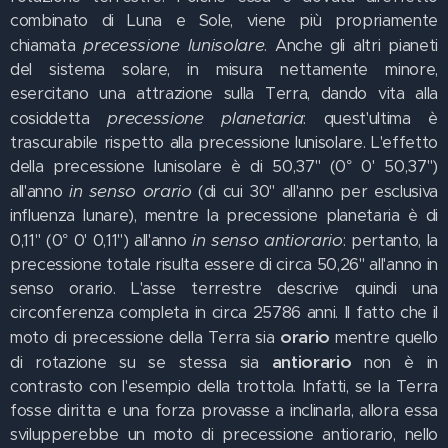
combinato di Luna e Sole, viene più propriamente
precessione lunisolare
chiamata
. Anche gli altri pianeti
del sistema solare, in misura nettamente minore,
esercitano una attrazione sulla Terra, dando vita alla
precessione planetaria
cosiddetta
: quest'ultima è
trascurabile rispetto alla precessione lunisolare. L'effetto
della precessione lunisolare è di 50,37" (0° 0' 50,37")
in senso orario
all'anno
(di cui 30" all'anno per esclusiva
influenza lunare), mentre la precessione planetaria è di
in senso antiorario
0,11" (0° 0' 0,11") all'anno
: pertanto, la
precessione totale risulta essere di circa 50,26" all'anno in
senso orario. L'asse terrestre descrive quindi una
circonferenza completa in circa 25786 anni. Il fatto che il
orario
moto di precessione della Terra sia
mentre quello
antiorario
di rotazione su se stessa sia
non è in
contrasto con l'esempio della trottola. Infatti, se la Terra
fosse diritta e una forza provasse a inclinarla, allora essa
svilupperebbe un moto di precessione antiorario, nello