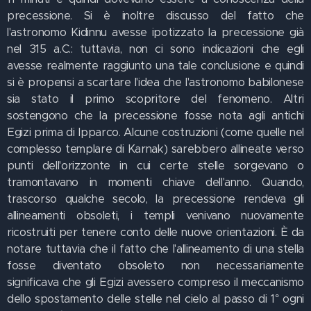
precessione. Si è inoltre discusso del fatto che
l'astronomo Kidinnu avesse ipotizzato la precessione già
nel 315 a.C.: tuttavia, non ci sono indicazioni che egli
avesse realmente raggiunto una tale conclusione e quindi
si è propensi a scartare l'idea che l'astronomo babilonese
sia stato il primo scopritore del fenomeno. Altri
sostengono che la precessione fosse nota agli antichi
Egizi prima di Ipparco. Alcune costruzioni (come quelle nel
complesso templare di Karnak) sarebbero allineate verso
punti dell'orizzonte in cui certe stelle sorgevano o
tramontavano in momenti chiave dell'anno. Quando,
trascorso qualche secolo, la precessione rendeva gli
allineamenti obsoleti, i templi venivano nuovamente
ricostruiti per tenere conto delle nuove orientazioni. È da
notare tuttavia che il fatto che l'allineamento di una stella
fosse diventato obsoleto non necessariamente
significava che gli Egizi avessero compreso il meccanismo
dello spostamento delle stelle nel cielo al passo di 1° ogni