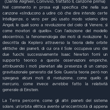
(Dante Alighieri,
Convivio
, trattato II, canzone prima)
Nel commento in prosa egli specifica che nella sua
canzone «s'inducono a udire ciò che dire intendo certe
Intelligenze, o vero per più usato modo volemo dire
Angeli, le quali sono a revoluzione del cielo di Venere, sì
come movitori di quello». Con l'adozione del modello
eliocentrico, la fenomenologia dei moti di rivoluzione fu
descritta da Keplero attraverso la teoria delle orbite
ellittiche dei pianeti, di cui ora il Sole occupava uno dei
due fuochi; successivamente Isaac Newton fornì un
supporto teorico a queste osservazioni empiriche,
attribuendo i moti planetari alla presenza di un campo
gravitazionale generato dal Sole. Questa teoria però non
spiegava alcuni moti di rivoluzione, come quello di
mercurio, come invece avrebbe fatto la relatività
generale di Einstein.
La Terra percorre, come gli altri pianeti del sistema
solare, un'orbita ellittica avente un'eccentricità di appena