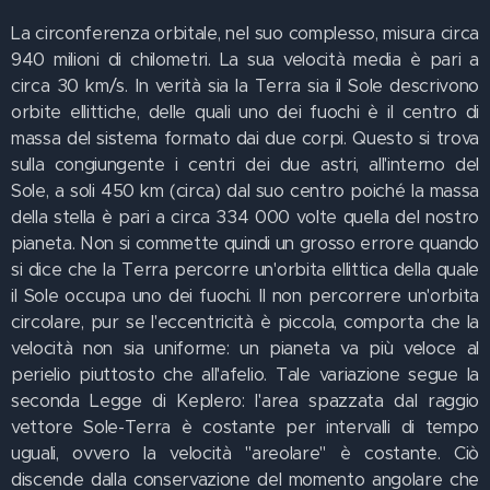
La circonferenza orbitale, nel suo complesso, misura circa
940 milioni di chilometri. La sua velocità media è pari a
circa 30 km/s. In verità sia la Terra sia il Sole descrivono
orbite ellittiche, delle quali uno dei fuochi è il centro di
massa del sistema formato dai due corpi. Questo si trova
sulla congiungente i centri dei due astri, all'interno del
Sole, a soli 450 km (circa) dal suo centro poiché la massa
della stella è pari a circa 334 000 volte quella del nostro
pianeta. Non si commette quindi un grosso errore quando
si dice che la Terra percorre un'orbita ellittica della quale
il Sole occupa uno dei fuochi. Il non percorrere un'orbita
circolare, pur se l'eccentricità è piccola, comporta che la
velocità non sia uniforme: un pianeta va più veloce al
perielio piuttosto che all'afelio. Tale variazione segue la
seconda Legge di Keplero: l'area spazzata dal raggio
vettore Sole-Terra è costante per intervalli di tempo
uguali, ovvero la velocità "areolare" è costante. Ciò
discende dalla conservazione del momento angolare che