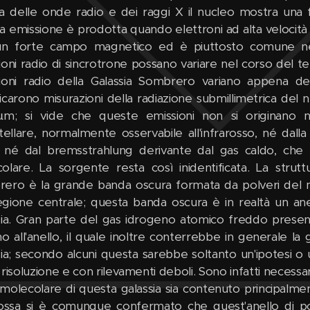
a delle onde radio e dei raggi X il nucleo mostra una 
a emissione è prodotta quando elettroni ad alta velocità
n forte campo magnetico ed è piuttosto comune nei 
oni radio di sincrotrone possano variare nel corso del temp
ioni radio della Galassia Sombrero variano appena d
icarono misurazioni della radiazione submillimetrica del n
m; si vide che queste emissioni non si originano n
stellare, normalmente osservabile all'infrarosso, né dalla 
, né dal bremsstrahlung derivante dal gas caldo, che
olare. La sorgente resta così inidentificata. La stru
ero è la grande banda oscura formata da polveri del me
regione centrale; questa banda oscura è in realtà un ane
sia. Gran parte del gas idrogeno atomico freddo present
no all'anello, il quale inoltre conterrebbe in generale l
sia; secondo alcuni questa sarebbe soltanto un'ipotesi o 
 risoluzione e con rilevamenti deboli. Sono infatti necessa
s molecolare di questa galassia sia contenuto principalmen
rossa si è comunque confermato che quest'anello di po