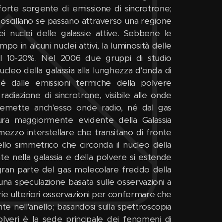
forte sorgente di emissione di sincrotrone;
 oscillano se passano attraverso una regione
nuclei delle galassie attive. Sebbene le
o in alcuni nuclei attivi, la luminosità delle
el 10-20%. Nel 2006 due gruppi di studio
ucleo della galassia alla lunghezza d'onda di
é dalle emissioni termiche della polvere
radiazione di sincrotrone, visibile alle onde
 emette anch'esso onde radio, né dal gas
ttura maggiormente evidente della Galassia
zzo interstellare che transitano di fronte
llo simmetrico che circonda il nucleo della
e nella galassia e della polvere si estende
a gran parte del gas molecolare freddo della
una speculazione basata sulle osservazioni a
rie ulteriori osservazioni per confermare che
te nell'anello; basandosi sulla spettroscopia
lveri è la sede principale dei fenomeni di