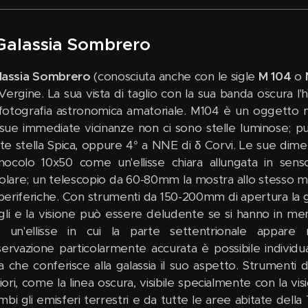
Galassia Sombrero
lassia Sombrero
(conosciuta anche con le sigle
M 104
o
 Vergine. La sua vista di taglio con la sua banda oscura 
 fotografia astronomica amatoriale. M104 è un oggetto no
 sue immediate vicinanze non ci sono stelle luminose; pu
nte stella Spica, oppure 4° a NNE di δ Corvi. Le sue dimens
nocolo 10x50 come un'ellisse chiara allungata in sens
colare; un telescopio da 60-80mm la mostra allo stesso m
periferiche. Con strumenti da 150-200mm di apertura la g
gli e la visione può essere deludente se si hanno in men
 un'ellisse in cui la parte settentrionale appar
servazione particolarmente accurata è possibile individu
a che conferisce alla galassia il suo aspetto. Strumen
ori, come la linea oscura, visibile specialmente con la v
bi gli emisferi terrestri e da tutte le aree abitate della 