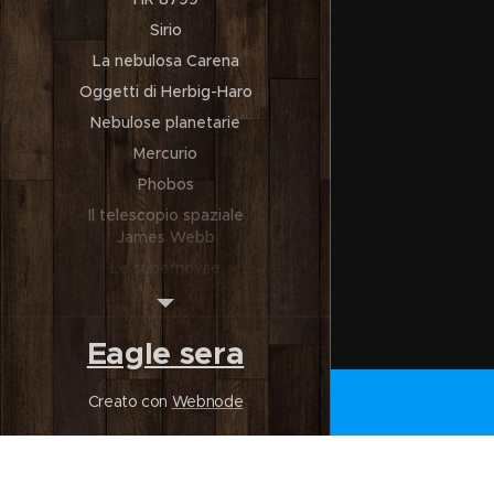
Sirio
La nebulosa Carena
Oggetti di Herbig-Haro
Nebulose planetarie
Mercurio
Phobos
Il telescopio spaziale
James Webb
Le supernovae
Il campo magnetico di
Nettuno
Eagle sera
La nebulosa Aquila
La cometa Hale-Bopp
Creato con
Webnode
Ammassi globulari
Galassia del Triangolo
La Voyager 1