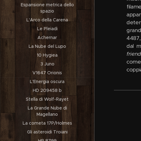
Espansione metrica dello
filam
spazio
appar
L'Arco della Carena
deter
Le Pleiadi
grand
Achernar
4487,
dal m
La Nube del Lupo
frien
10 Hygiea
come 
3 Juno
coppi
V1647 Orionis
L'Energia oscura
HD 209458 b
Stella di Wolf-Rayet
La Grande Nube di
Magellano
La cometa 17P/Holmes
Gli asteroidi Troiani
HR 8799