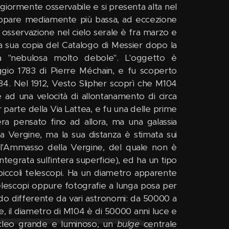
giormente osservabile e si presenta alta nel
e appare mediamente più bassa, ad eccezione
a osservazione nel cielo serale è fra marzo e
la sua copia del Catalogo di Messier dopo la
na "nebulosa molto debole". L'oggetto è
gio 1783 di Pierre Méchain, e fu scoperto
4. Nel 1912, Vesto Slipher scoprì che M104
ad una velocità di allontanamento di circa
parte della Via Lattea, e fu una delle prime
 pensato fino ad allora, ma una galassia
la Vergine, ma la sua distanza è stimata sui
dell'Ammasso della Vergine, del quale non è
grata sull'intera superficie), ed ha un tipo
 piccoli telescopi. Ha un diametro apparente
telescopi oppure fotografie a lunga posa per
odo differente da vari astronomi: da 50000 a
e, il diametro di M104 è di 50000 anni luce e
nucleo grande e luminoso, un
bulge
centrale