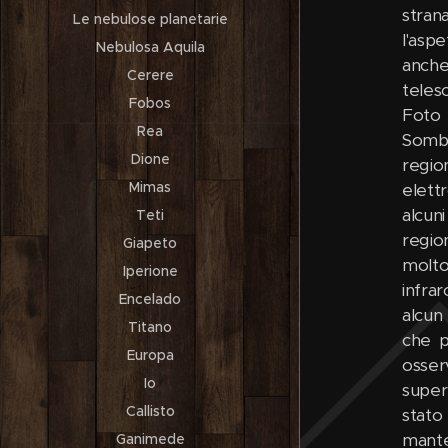
stran
Le nebulose planetarie
l'asp
Nebulosa Aquila
anche
Cerere
teles
Fobos
Foto 
Rea
Sombr
Dione
regio
Mimas
elett
alcun
Teti
region
Giapeto
molto
Iperione
infra
Encelado
alcun
Titano
che p
Europa
osser
Io
super
Callisto
stato
mante
Ganimede