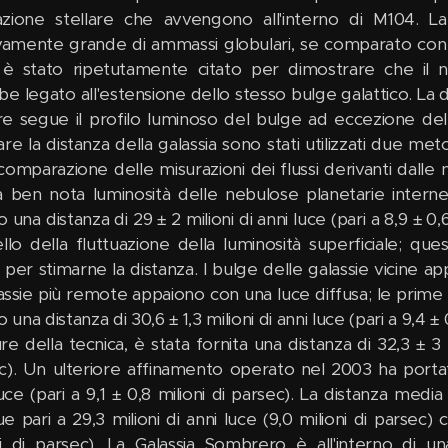
zione stellare che avvengono all'interno di M104. 
ivamente grande di ammassi globulari, se comparato con
 è stato ripetutamente citato per dimostrare che il n
e legato all'estensione dello stesso bulge galattico. La d
e segue il profilo luminoso del bulge ad eccezione delle
are la distanza della galassia sono stati utilizzati due me
 comparazione delle misurazioni dei flussi derivanti dall
a ben nota luminosità delle nebulose planetarie intern
o una distanza di 29 ± 2 milioni di anni luce (pari a 8,9 ± 
llo della fluttuazione della luminosità superficiale; qu
 per stimarne la distanza. I bulge delle galassie vicine a
lassie più remote appaiono con una luce diffusa; le prime
o una distanza di 30,6 ± 1,3 milioni di anni luce (pari a 9,4 
ture della tecnica, è stata fornita una distanza di 32,3 ± 3 m
c). Un ulteriore affinamento operato nel 2003 ha portato 
luce (pari a 9,1 ± 0,8 milioni di parsec). La distanza me
 pari a 29,3 milioni di anni luce (9,0 milioni di parsec) c
ni di parsec). La Galassia Sombrero è all'interno di u