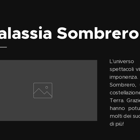
alassia Sombrero
L'universo
spettacoli v
imponenza. 
Sombrero, u
costellazione
Terra. Grazi
hanno potut
molti dei su
di più!