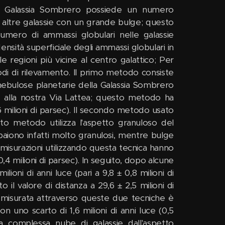
La Galassia Sombrero possiede un numero
 altre galassie con un grande bulge; questo
umero di ammassi globulari nelle galassie
ensità superficiale degli ammassi globulari in
 regioni più vicine al centro galattico; Per
todi di rilevamento. Il primo metodo consiste
e nebulose planetarie della Galassia Sombrero
e alla nostra Via Lattea; questo metodo ha
0,6 milioni di parsec). Il secondo metodo usato
esto metodo utilizza l'aspetto granuloso del
ppaiono infatti molto granulosi, mentre bulge
 misurazioni utilizzando questa tecnica hanno
± 0,4 milioni di parsec). In seguito, dopo alcune
ilioni di anni luce (pari a 9,8 ± 0,8 milioni di
il valore di distanza a 29,6 ± 2,5 milioni di
dia misurata attraverso queste due tecniche è
on uno scarto di 1,6 milioni di anni luce (0,5
na complessa nube di galassie dall'aspetto