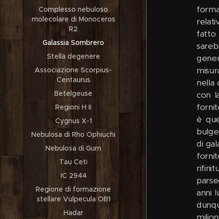
forma
Complesso nebuloso
molecolare di Monoceros
relat
R2
fatto
Galassia Sombrero
sarebb
Stella degenere
gener
misur
Associazione Scorpius-
Centaurus
nella
Betelgeuse
con l
fornit
Regioni H II
è que
Cygnus X-1
bulge
Nebulosa di Rho Ophiuchi
di ga
Nebulosa di Gum
fornit
Tau Ceti
rifini
IC 2944
parse
Regione di formazione
anni 
stellare Vulpecula OB1
dunque
Hadar
milio