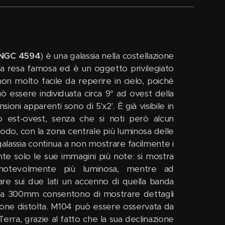
NGC 4594
) è una galassia nella costellazione
l'ha resa famosa ed è un oggetto privilegiato
n molto facile da reperire in cielo, poiché
ò essere individuata circa 9° ad ovest della
ioni apparenti sono di 5'x2'. È già visibile in
o est-ovest, senza che si noti però alcun
odo, con la zona centrale più luminosa delle
alassia continua a non mostrare facilmente i
te solo le sue immagini più note: si mostra
e notevolmente più luminosa, mentre ad
are sui due lati un accenno di quella banda
ti da 300mm consentono di mostrare dettagli
isione distolta. M104 può essere osservata da
Terra, grazie al fatto che la sua declinazione