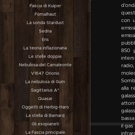
d'ond
Fascia di Kuiper
quest
Fomalhaut
con u
La sonda Stardust
emissi
Sedna
emiss
Eris
pubbl
La teoria inflazionaria
850 µ
Le stelle doppie
inter
Nebulosa del Camaleonte
radio
molec
V1647 Orionis
Sombr
La nebulosa di Gum
alla 
Sagittarius A*
galas
Quasar
attor
Oggetti di Herbig-Haro
galas
La stella di Barnard
bassa
Gli esopianeti
il ga
La Fascia principale
infra