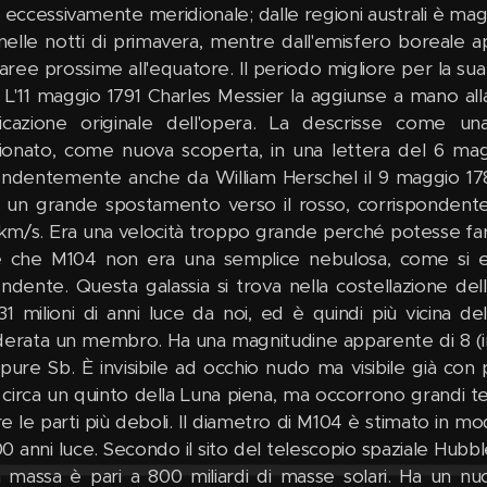
 eccessivamente meridionale; dalle regioni australi è mag
 nelle notti di primavera, mentre dall'emisfero boreal
 aree prossime all'equatore. Il periodo migliore per la su
o. L'11 maggio 1791 Charles Messier la aggiunse a mano al
icazione originale dell'opera. La descrisse come u
onato, come nuova scoperta, in una lettera del 6 mag
endentemente anche da William Herschel il 9 maggio 178
 un grande spostamento verso il rosso, corrispondente 
km/s. Era una velocità troppo grande perché potesse far 
 che M104 non era una semplice nebulosa, come si era
endente. Questa galassia si trova nella costellazione del
 31 milioni di anni luce da noi, ed è quindi più vicina 
derata un membro. Ha una magnitudine apparente di 8 (inte
pure Sb. È invisibile ad occhio nudo ma visibile già con
a circa un quinto della Luna piena, ma occorrono grandi 
e le parti più deboli. Il diametro di M104 è stimato in m
0 anni luce. Secondo il sito del telescopio spaziale Hubbl
a massa è pari a 800 miliardi di masse solari. Ha un 