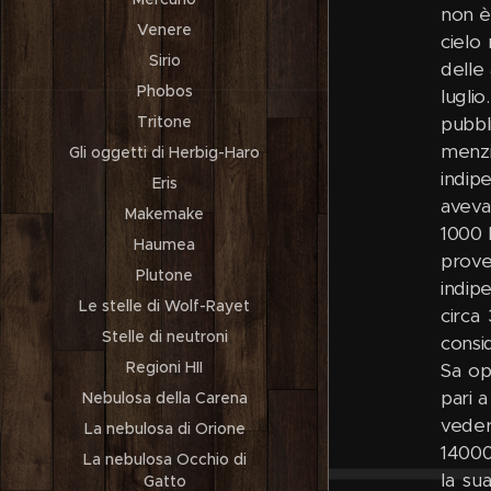
non è
Venere
cielo
Sirio
delle
Phobos
lugli
Tritone
pubbl
menzi
Gli oggetti di Herbig-Haro
indip
Eris
aveva
Makemake
1000 
Haumea
prove
Plutone
indip
Le stelle di Wolf-Rayet
circa
Stelle di neutroni
consi
Regioni HII
Sa op
pari 
Nebulosa della Carena
veder
La nebulosa di Orione
14000
La nebulosa Occhio di
la su
Gatto