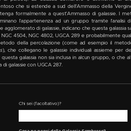
entoso che si estende a sud dell'Ammasso della Vergine
tenga formalmente a quest'Ammasso di galassie. I metod
minano l'appartenenza ad un gruppo tramite l'analisi d
e agglomerato di galassie, indicano che questa galassia
 NGC 4504, NGC 4802, UGCA 289 e probabilmente qualche al
etodo della percolazione (come ad esempio il metodo 
ds
), che collegano le galassie individuali assieme per 
questa galassia non sia inclusa in alcun gruppo, o ch
a di galassie con UGCA 287.
Chi sei (facoltativo)?
Cosa ne pensi della Galassia Sombrero?