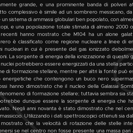
amente grande, e una prominente banda di polveri atto
etto complessivo è simile ad un sombrero messicano, da 
 un sistema di ammassi globulari ben popolato, con almeno 
copi, e una popolazione totale stimata di almeno 2000 ogge
recenti hanno mostrato che M104 ha un alone galattic
ero è classificato come regione nucleare a linee di em
ni nucleari in cui è presente del gas ionizzato debolm
roni. La sorgente di energia della ionizzazione di questo g
i nuclei potrebbero essere energizzati da una stella parti
e di formazione stellare, mentre per altri la fonte può es
 energetiche che contengono un buco nero supermassic
rossi hanno dimostrato che il nucleo della Galassia S
 fenomeno di formazione stellare; tuttavia sembra sia st
otrebbe dunque essere la sorgente di energia che ha 
vato. Negli anni novanta è stato dimostrato che nel ce
massiccio. Utilizzando i dati spettroscopici ottenuti sia 
 mostrato che la velocità di rotazione delle stelle in
nersi se nel centro non fosse presente una massa pari a 