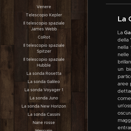
Venere
Telescopio Kepler
La 
Il telescopio spaziale
James Webb
La
Ga
CoRot
della
Il telescopio spaziale
nella
Spitzer
nelle
Il telescopio spaziale
brilla
Hubble
un bi
La sonda Rosetta
parti
La sonda Galileo
aree 
La sonda Voyager 1
detta
come
La sonda Juno
un'os
La sonda New Horizon
oscur
La sonda Cassini
maggi
Nane rosse
entram
Mercurio