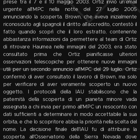
prese tra il 7 e il 10 maggio 2003. Ortiz inviò un'email
urgente all'MPC nella notte del 27 luglio 2005
annunciando la scoperta. Brown, che aveva inizialmente
riconosciuto agli spagnoli il diritto all'accredito, contestò il
fatto quando scoprì che il loro estratto, contenente
abbastanza informazioni da permettere al team di Ortiz
di ritrovare Haumea nelle immagini del 2003, era stato
consultato prima che Ortiz pianificasse ulteriori
osservazioni telescopiche per ottenere nuove immagini
utili per un secondo annuncio all'MPC del 29 luglio. Ortiz
confermò di aver consultato il lavoro di Brown, ma solo
per verificare di aver veramente scoperto un nuovo
oggetto. I protocolli della IAU stabiliscono che la
paternità della scoperta di un pianeta minore vada
assegnata a chi invia per primo all'MPC un resoconto con
dati sufficienti a determinare in modo accettabile la sua
orbita, e che lo scopritore abbia la priorità nella scelta del
nome. La decisione finale dell'IAU fu di attribuire la
scoperta all'Osservatorio della Sierra Nevada dove