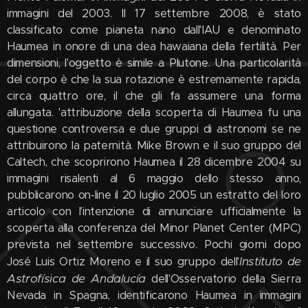
immagini del 2003. Il 17 settembre 2008, è stato
classificato come pianeta nano dall'IAU e denominato
Haumea in onore di una dea hawaiana della fertilità. Per
dimensioni, l'oggetto è simile a Plutone. Una particolarità
del corpo è che la sua rotazione è estremamente rapida,
circa quattro ore, il che gli fa assumere una forma
allungata. 'attribuzione della scoperta di Haumea fu una
questione controversa e due gruppi di astronomi se ne
attribuirono la paternità. Mike Brown e il suo gruppo del
Caltech, che scoprirono Haumea il 28 dicembre 2004 su
immagini risalenti al 6 maggio dello stesso anno,
pubblicarono on-line il 20 luglio 2005 un estratto del loro
articolo con l'intenzione di annunciare ufficialmente la
scoperta alla conferenza del Minor Planet Center (MPC)
prevista nel settembre successivo. Pochi giorni dopo
Instituto de
José Luis Ortiz Moreno e il suo gruppo dell'
Astrofísica de Andalucía
dell'Osservatorio della Sierra
Nevada in Spagna, identificarono Haumea in immagini