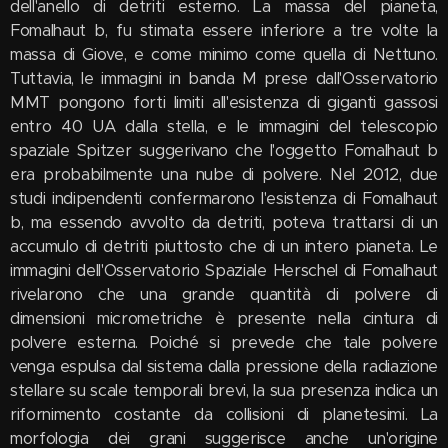
dell'anello di detriti esterno. La massa del pianeta,
Fomalhaut b, fu stimata essere inferiore a tre volte la
massa di Giove, e come minimo come quella di Nettuno.
Tuttavia, le immagini in banda M prese dall'Osservatorio
MMT pongono forti limiti all'esistenza di giganti gassosi
entro 40 UA dalla stella, e le immagini del telescopio
spaziale Spitzer suggerivano che l'oggetto Fomalhaut b
era probabilmente una nube di polvere. Nel 2012, due
studi indipendenti confermarono l'esistenza di Fomalhaut
b, ma essendo avvolto da detriti, poteva trattarsi di un
accumulo di detriti piuttosto che di un intero pianeta. Le
immagini dell'Osservatorio Spaziale Herschel di Fomalhaut
rivelarono che una grande quantità di polvere di
dimensioni micrometriche è presente nella cintura di
polvere esterna. Poiché si prevede che tale polvere
venga espulsa dal sistema dalla pressione della radiazione
stellare su scale temporali brevi, la sua presenza indica un
rifornimento costante da collisioni di planetesimi. La
morfologia dei grani suggerisce anche un'origine