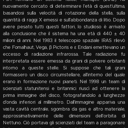
nuovamente cercato di determinare l'età di quest'ultima,
basandosi sulla velocità di rotazione della stella, sulla
quantità di raggi X emessi e sull'abbondanza di litio. Dopo
avere pesato tutti questi fattori, lo studioso è arrivato
alla conclusione che il sistema ha una età di 440 ± 40
milioni di anni. Nel 1983 il telescopio spaziale IRAS rilevò
che Fomalhaut, Vega, β Pictoris e ε Eridani emettevano un
eccesso di radiazione infrarossa. Tale radiazione fu
interpretata essere emessa da grani di polvere orbitanti
intorno a queste stelle. Si suppose che tali grani
formassero un disco circumstellare, all'interno del quale
erano in formazione nuovi pianeti. Nel 1998 un team di
scienziati statunitensi e britannici riuscì ad ottenere la
prima immagine del disco, fotografandolo a lunghezze
d'onda inferiori al millimetro. Dall'immagine appariva una
vasta cavità centrale, sgombra da gas e altro materiale,
approssimativamente delle dimensioni dell'orbita di
Nettuno. Ciò portava gli scienziati del team a paragonare