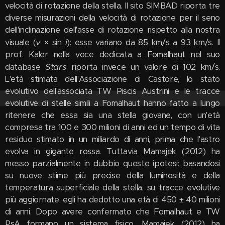
velocità di rotazione della stella. Il sito SIMBAD riporta tre
diverse misurazioni della velocità di rotazione per il seno
dell'inclinazione dell'asse di rotazione rispetto alla nostra
v
i
visuale (
× sin
): esse variano da 85 km/s a 93 km/s. Il
prof. Kaler nella voce dedicata a Fomalhaut nel suo
Stars
database
riporta invece un valore di 102 km/s.
L'età stimata dell'Associazione di Castore, lo stato
evolutivo dell'associata TW Piscis Austrini e le tracce
evolutive di stelle simili a Fomalhaut hanno fatto a lungo
ritenere che essa sia una stella giovane, con un'età
compresa tra 100 e 300 milioni di anni ed un tempo di vita
residuo stimato in un miliardo di anni, prima che l'astro
evolva in gigante rossa. Tuttavia Mamajek (2012) ha
messo parzialmente in dubbio queste ipotesi: basandosi
su nuove stime più precise della luminosità e della
temperatura superficiale della stella, su tracce evolutive
più aggiornate, egli ha dedotto una età di 450 ± 40 milioni
di anni. Dopo avere confermato che Fomalhaut e TW
PsA formano un sistema fisico, Mamajek (2012) ha