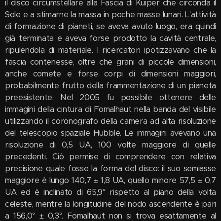
il disco circumstellare alla Fascia di Kuiper che circonda il
Sole e a stimarne la massa in poche masse lunari. L'attività
di formazione di pianeti, se aveva avuto luogo, era quindi
già terminata e aveva forse prodotto la cavità centrale,
ripulendola di materiale. I ricercatori ipotizzavano che la
fascia contenesse, oltre che grani di piccole dimensioni,
anche comete e forse corpi di dimensioni maggiori,
probabilmente frutto della frammentazione di un pianeta
preesistente. Nel 2005 fu possibile ottenere delle
immagini della cintura di Fomalhaut nella banda del visibile
utilizzando il coronografo della camera ad alta risoluzione
del telescopio spaziale Hubble. Le immagini avevano una
risoluzione di 0,5 UA, 100 volte maggiore di quelle
precedenti. Ciò permise di comprendere con relativa
precisione quale fosse la forma del disco: il suo semiasse
maggiore è lungo 140,7 ± 1,8 UA, quello minore 57,5 ± 0,7
UA ed è inclinato di 65,9° rispetto al piano della volta
celeste, mentre la longitudine del nodo ascendente è pari
a 156,0° ± 0,3°. Fomalhaut non si trova esattamente al