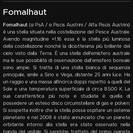
Fomalhaut
Fomalhaut
(α PsA / α Piscis Austrini / Alfa Piscis Austrini)
è una stella situata nella costellazione del Pesce Australe.
Avendo magnitudine +1,16 essa è la stella più luminosa
della costellazione nonché la diciottesima più brillante del
cielo visto dalla Terra. È una stella dell'emisfero australe
ma le sue possibilità di osservazione dall'emisfero boreale
sono ampie. Si tratta di una stella bianca di sequenza
principale, simile a Sirio e Vega, distante 25 anni luce. Ha
un raggio e una massa all'incirca doppi rispetto a quelli del
Sole e una temperatura superficiale di circa 8.500 K. La
sua caratteristica più nota e studiata è quella di
possedere un esteso disco circumstellare di gas e polveri.
Si sospetta inoltre che la stella possa ospitare un sistema
planetario e nel 2008 è stato annunciato che un pianeta
orbitante intorno alla stella era stato osservato nella
banda del visibile. Si sarebbe trattato del primo pianeta