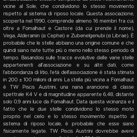
vicine al Sole, che condividono lo stesso movimento
rispetto al sistema di riposo locale. Questa associazione,
scoperta nel 1990, comprende almeno 16 membri fra cui,
oltre a Fomalhaut e Castore (da cui prende il nome),
Vega, Alderamin (α Cephei) e Zubenelgenubi (α Librae). È
probabile che le stelle abbiano una origine comune e che
quindi siano nate tutte più o meno nello stesso periodo di
tempo. Basandosi sulle tracce evolutive delle varie stelle
appartenenti all'associazione e su altri dati, come
l'abbondanza di litio, l'età dell'associazione è stata stimata
in 200 ± 100 milioni di anni. La stella più vicina a Fomalhaut
è TW Piscis Austrini, una nana arancione di classe
spettrale K4 V e di magnitudine apparente 6,48, distante
solo 0,9 anni luce da Fomalhaut. Data questa vicinanza e il
fatto che le due stelle condividono lo stesso moto
proprio nel cielo e lo stesso movimento rispetto al
sistema di riposo locale, è probabile che esse siano
fisicamente legate. TW Piscis Austrini dovrebbe avere