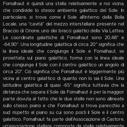
Fomalhaut è quindi una stella relativamente a noi vicina,
che condivide lo stesso ambiente galattico del Sole. In
particolare, si trova come il Sole all'interno della Bolla
Locale, una "cavità" del mezzo interstellare presente nel
Braccio di Orione, uno dei bracci galattici della Via Lattea.
Le coordinate galattiche di Fomalhaut sono 20,48° e
-64,90°. Una longitudine galattica di circa 20° significa che
la linea ideale che congiunge il Sole e Fomalhaut, se
proiettata sul piano galattico, forma con la linea ideale
che congiunge il Sole con il centro galattico un angolo di
circa 20°. Ciò significa che Fomalhaut è leggermente più
vicina al centro galattico di quanto non lo sia il Sole. Una
latitudine galattica di quasi -65° significa tuttavia che la
distanza che separa il Sole da Fomalhaut è per la maggior
parte dovuta al fatto che le due stelle non sono allineate
sullo stesso piano e che Fomalhaut si trova parecchio a
sud rispetto al piano su cui sono posti il Sole e il centro
galattico. Fomalhaut fa parte dell'Associazione di Castore,
un'associazione stellare composta da stelle relativamente