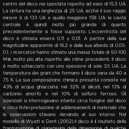
centro del disco ma spostata rispetto ad esso di 15,3 UA.
La cintura ha una larghezza di 25 UA, sicché il suo raggio
minore è di 133 UA e quello maggiore 158 UA: la cavità
centrale è quindi molto più grande di quanto
precedentemente si fosse supposto. L'eccentricità del
disco è stimata essere 0,11 ± 0,01. A partire dalla sua
magnitudine apparente di 16,2 e dalla sua albedo di 0,05-
0,1, i ricercatori hanno stimato una massa totale di 50-100
M⊕, molto più alta rispetto alle stime precedenti. Il disco
è molto schiacciato con uno spessore di sole 3,5 UA. La
temperatura dei grani che formano il disco varia da 40 a
75 K. La sua composizione chimica presunta consiste nel
43% di acqua ghiacciata, nel 32% di silicati, nel 13% di
carbonio amorfo e nel 10% di solfuro ferroso. Gli
scienziati si interrogavano intanto circa l'origine del disco
e circa l'interpretazione di addensamenti di materiale che
le osservazioni stavano rilevando al suo interno. Nel
modello di Wyatt e Dent (2002) il disco è il risultato della
frantumazione di planetesimi della dimensione di qualche