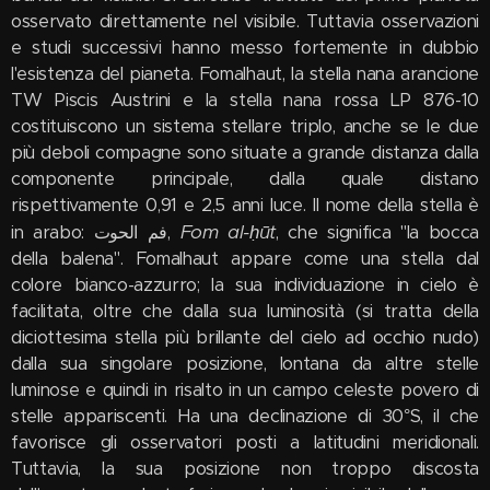
osservato direttamente nel visibile. Tuttavia osservazioni
e studi successivi hanno messo fortemente in dubbio
l'esistenza del pianeta. Fomalhaut, la stella nana arancione
TW Piscis Austrini e la stella nana rossa LP 876-10
costituiscono un sistema stellare triplo, anche se le due
più deboli compagne sono situate a grande distanza dalla
componente principale, dalla quale distano
rispettivamente 0,91 e 2,5 anni luce. Il nome della stella è
Fom al-ḥūt
in arabo: فم الحوت‎,
, che significa "la bocca
della balena". Fomalhaut appare come una stella dal
colore bianco-azzurro; la sua individuazione in cielo è
facilitata, oltre che dalla sua luminosità (si tratta della
diciottesima stella più brillante del cielo ad occhio nudo)
dalla sua singolare posizione, lontana da altre stelle
luminose e quindi in risalto in un campo celeste povero di
stelle appariscenti. Ha una declinazione di 30°S, il che
favorisce gli osservatori posti a latitudini meridionali.
Tuttavia, la sua posizione non troppo discosta