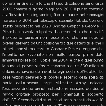
cometaria. Si è stimato che il tasso di collisione sia di circa
2000 comete al giorno. Negli anni 2010, il punto continuò
a affievolirsi e a ingrandirsi, fino a sparire nelle immagini
riprese nel 2014 dal telescopio spaziale Hubble. Con uno
studio pubblicato nel 2020, Andras Gaspar e George H.
Rieke hanno avallato l'ipotesi di Jansson et al. che in realtà
il presunto pianeta non fosse altro che una nube di
polveri derivata da una collisione tra due asteroidi, e che il
pianeta non sia mai esistito. Gaspar e Rieke ritengono che
l'impatto sia avvenuto non molto tempo prima delle
immagini riprese da Hubble nel 2004, e che a quel punto
la nube di polveri si fosse espansa a oltre 300 milioni di
chilometri, divenendo invisibile agli occhi dell'Hubble. Le
osservazioni dell'anello di polvere esterno della stella da
parte dell'Atacama Large Millimeter Array indicano
l'esistenza di due pianeti nel sistema, nessuno dei due al
raggio orbitale proposto per Fomalhaut b scoperto
dall'HST. Secondo altri studi, se ci sono pianeti da 4 a 10
UA, devono essere inferiori a 20 masse gioviane; se da