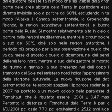
dall'equatore celeste fa in modo che sia visibile dalla gran
parte delle aree abitate della Terra. In particolare essa
diventa invisibile solo a partire dal 60°N, escludendo in tal
modo l'Alaska, il Canada settentrionale, la Groenlandia,
l'Islanda, le regioni scandinave settentrionali, e buona
parte della Russia. Si mostra relativamente alta in cielo a
partire dalle regioni mediterranee, mentre è circumpolare
a sud del 60°S, cioè solo nelle regioni antartiche. Il
periodo più propizio per la sua osservazione è quello che
va dal mese di agosto a quello di dicembre, nei cieli serali
dell'emisfero nord, mentre a sud dell'equatore si mostra
da giugno a gennaio; la sua presenza nei cieli dopo il
tramonto del Sole nell'emisfero nord indica l'approssimarsi
della stagione autunnale. La nuova riduzione dei dati
astrometrici del telescopio spaziale Hipparcos risalente al
2007 ha portato a un nuovo calcolo della parallasse di
Fomalhaut, che è risultata essere 129,81 ± 0,47 mas.
Pertanto la distanza di Fomalhaut dalla Terra è pari a
1/0,12981 pc, ossia 7,70 pc, equivalenti a 25,12 anni luce.