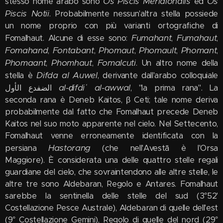
Os Piscis Merīdionālis
Os
stesso nome arabo sono
ed
Piscis Notii
. Probabilmente nessun'altra stella possiede
un nome proprio con più varianti ortografiche di
Fumahant
Fumahaut
Fomalhaut. Alcune di esse sono:
,
,
Fomahand
Fontabant
Phomaut
Phomault
Phomant
,
,
,
,
,
Phomaant
Phomhaut
Fomalcuti
,
,
. Un altro nome della
Difda al Auwel
stella è
, derivante dall'arabo colloquiale
al-ḍifdiʿ al-awwal
الضفدع الأول
, "la prima rana". La
seconda rana è Deneb Kaitos, β Ceti; tale nome deriva
probabilmente dal fatto che Fomalhaut precede Deneb
Kaitos nel suo moto apparente nel cielo. Nel Settecento,
Fomalhaut venne erroneamente identificata con la
Hastorang
persiana
(che nell'Avestā è l'Orsa
Maggiore). È considerata una delle quattro stelle regali
guardiane del cielo, che sovraintendono alle altre stelle, le
altre tre sono Aldebaran, Regolo e Antares. Fomalhaut
sarebbe la sentinella delle stelle del sud (3°52'
Costellazione Pesce Australe), Aldebaran di quelle dell'est
(9° Costellazione Gemini), Regolo di quelle del nord (29°