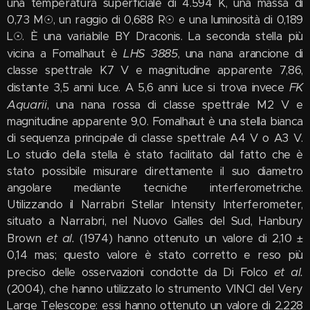
una temperatura superficiale di 4.594 K, una massa di
0,73 M☉, un raggio di 0,688 R☉ e una luminosità di 0,189
L☉. È una variabile BY Draconis. La seconda stella più
LHS 3885
vicina a Fomalhaut è
, una nana arancione di
classe spettrale K7 V e magnitudine apparente 7,86,
FK
distante 3,5 anni luce. A 5,6 anni luce si trova invece
Aquarii
, una nana rossa di classe spettrale M2 V e
magnitudine apparente 9,0. Fomalhaut è una stella bianca
di sequenza principale di classe spettrale A4 V o A3 V.
Lo studio della stella è stato facilitato dal fatto che è
stato possibile misurare direttamente il suo diametro
angolare mediante tecniche interferometriche.
Utilizzando il Narrabri Stellar Intensity Interferometer,
situato a Narrabri, nel Nuovo Galles del Sud, Hanbury
et al.
Brown
(1974) hanno ottenuto un valore di 2,10 ±
0,14 mas; questo valore è stato corretto e reso più
et al.
preciso delle osservazioni condotte da Di Folco
(2004), che hanno utilizzato lo strumento VINCI del Very
Large Telescope: essi hanno ottenuto un valore di 2,228