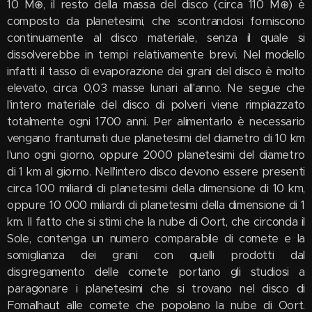
10 M⊕, il resto della massa del disco (circa 110 M⊕) è
composto da planetesimi, che scontrandosi forniscono
continuamente al disco materiale, senza il quale si
dissolverebbe in tempi relativamente brevi. Nel modello
infatti il tasso di evaporazione dei grani del disco è molto
elevato, circa 0,03 masse lunari all'anno. Ne segue che
l'intero materiale del disco di polveri viene rimpiazzato
totalmente ogni 1700 anni. Per alimentarlo è necessario
vengano frantumati due planetesimi del diametro di 10 km
l'uno ogni giorno, oppure 2000 planetesimi del diametro
di 1 km al giorno. Nell'intero disco devono essere presenti
circa 100 miliardi di planetesimi della dimensione di 10 km,
oppure 10 000 miliardi di planetesimi della dimensione di 1
km. Il fatto che si stimi che la nube di Oort, che circonda il
Sole, contenga un numero comparabile di comete e la
somiglianza dei grani con quelli prodotti dal
disgregamento delle comete portano gli studiosi a
paragonare i planetesimi che si trovano nel disco di
Fomalhaut alle comete che popolano la nube di Oort.