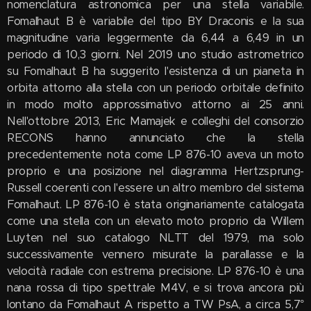
nomenclatura astronomica per una stella variabile.
Fomalhaut B è variabile del tipo BY Draconis e la sua
magnitudine varia leggermente da 6,44 a 6,49 in un
periodo di 10,3 giorni. Nel 2019 uno studio astrometrico
su Fomalhaut B ha suggerito l'esistenza di un pianeta in
orbita attorno alla stella con un periodo orbitale definito
in modo molto approssimativo attorno ai 25 anni.
Nell'ottobre 2013, Eric Mamajek e colleghi del consorzio
RECONS hanno annunciato che la stella
precedentemente nota come LP 876-10 aveva un moto
proprio e una posizione nel diagramma Hertzsprung-
Russell coerenti con l'essere un altro membro del sistema
Fomalhaut. LP 876-10 è stata originariamente catalogata
come una stella con un elevato moto proprio da Willem
Luyten nel suo catalogo NLTT del 1979, ma solo
successivamente vennero misurate la parallasse e la
velocità radiale con estrema precisione. LP 876-10 è una
nana rossa di tipo spettrale M4V, e si trova ancora più
lontano da Fomalhaut A rispetto a TW PsA, a circa 5,7°