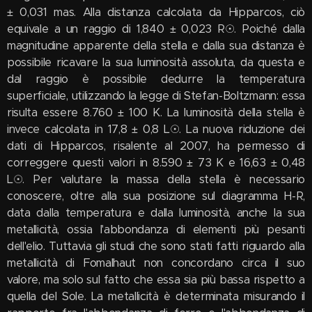
± 0,031 mas. Alla distanza calcolata da Hipparcos, ciò
equivale a un raggio di 1,840 ± 0,023 R☉. Poiché dalla
magnitudine apparente della stella e dalla sua distanza è
possibile ricavare la sua luminosità assoluta, da questa e
dal raggio è possibile dedurre la temperatura
superficiale, utilizzando la legge di Stefan-Boltzmann: essa
risulta essere 8.760 ± 100 K. La luminosità della stella è
invece calcolata in 17,8 ± 0,8 L☉. La nuova riduzione dei
dati di Hipparcos, risalente al 2007, ha permesso di
correggere questi valori in 8.590 ± 73 K e 16,63 ± 0,48
L☉. Per valutare la massa della stella è necessario
conoscere, oltre alla sua posizione sul diagramma H-R,
data dalla temperatura e dalla luminosità, anche la sua
metallicità, ossia l'abbondanza di elementi più pesanti
dell'elio. Tuttavia gli studi che sono stati fatti riguardo alla
metallicità di Fomalhaut non concordano circa il suo
valore, ma solo sul fatto che essa sia più bassa rispetto a
quella del Sole. La metallicità è determinata misurando il