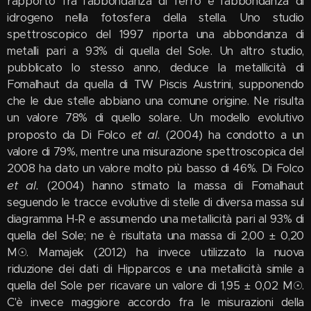
rapporto fra l'abbondanza di ferro e l'abbondanza di
idrogeno nella fotosfera della stella. Uno studio
spettroscopico del 1997 riporta una abbondanza di
metalli pari a 93% di quella del Sole. Un altro studio,
pubblicato lo stesso anno, deduce la metallicità di
Fomalhaut da quella di TW Piscis Austrini, supponendo
che le due stelle abbiano una comune origine. Ne risulta
un valore 78% di quello solare. Un modello evolutivo
et al.
proposto da Di Folco
(2004) ha condotto a un
valore di 79%, mentre una misurazione spettroscopica del
2008 ha dato un valore molto più basso di 46%. Di Folco
et al.
(2004) hanno stimato la massa di Fomalhaut
seguendo le tracce evolutive di stelle di diversa massa sul
diagramma H-R e assumendo una metallicità pari al 93% di
quella del Sole; ne è risultata una massa di 2,00 ± 0,20
M☉. Mamajek (2012) ha invece utilizzato la nuova
riduzione dei dati di Hipparcos e una metallicità simile a
quella del Sole per ricavare un valore di 1,95 ± 0,02 M☉.
C'è invece maggiore accordo fra le misurazioni della