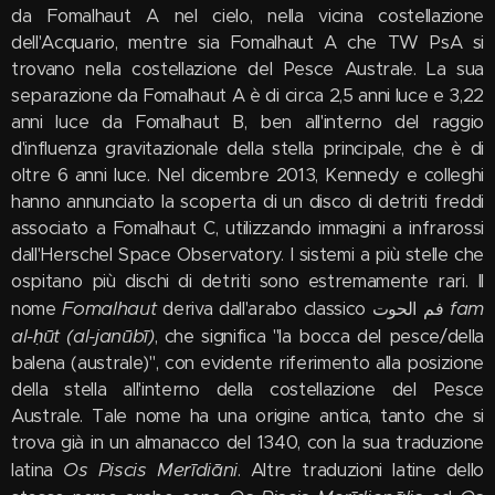
da Fomalhaut A nel cielo, nella vicina costellazione
dell'Acquario, mentre sia Fomalhaut A che TW PsA si
trovano nella costellazione del Pesce Australe. La sua
separazione da Fomalhaut A è di circa 2,5 anni luce e 3,22
anni luce da Fomalhaut B, ben all'interno del raggio
d'influenza gravitazionale della stella principale, che è di
oltre 6 anni luce. Nel dicembre 2013, Kennedy e colleghi
hanno annunciato la scoperta di un disco di detriti freddi
associato a Fomalhaut C, utilizzando immagini a infrarossi
dall'Herschel Space Observatory. I sistemi a più stelle che
ospitano più dischi di detriti sono estremamente rari. Il
Fomalhaut
fam
nome
deriva dall'arabo classico فم الحوت
al-ḥūt (al-janūbī)
, che significa "la bocca del pesce/della
balena (australe)", con evidente riferimento alla posizione
della stella all'interno della costellazione del Pesce
Australe. Tale nome ha una origine antica, tanto che si
trova già in un almanacco del 1340, con la sua traduzione
Os Piscis Merīdiāni
latina
. Altre traduzioni latine dello