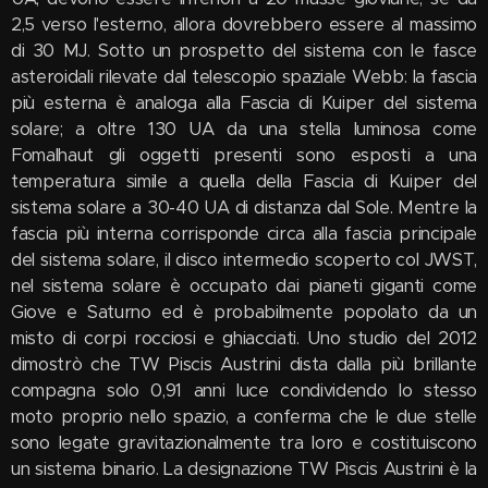
2,5 verso l'esterno, allora dovrebbero essere al massimo
di 30 MJ. Sotto un prospetto del sistema con le fasce
asteroidali rilevate dal telescopio spaziale Webb: la fascia
più esterna è analoga alla Fascia di Kuiper del sistema
solare; a oltre 130 UA da una stella luminosa come
Fomalhaut gli oggetti presenti sono esposti a una
temperatura simile a quella della Fascia di Kuiper del
sistema solare a 30-40 UA di distanza dal Sole. Mentre la
fascia più interna corrisponde circa alla fascia principale
del sistema solare, il disco intermedio scoperto col JWST,
nel sistema solare è occupato dai pianeti giganti come
Giove e Saturno ed è probabilmente popolato da un
misto di corpi rocciosi e ghiacciati. Uno studio del 2012
dimostrò che TW Piscis Austrini dista dalla più brillante
compagna solo 0,91 anni luce condividendo lo stesso
moto proprio nello spazio, a conferma che le due stelle
sono legate gravitazionalmente tra loro e costituiscono
un sistema binario. La designazione TW Piscis Austrini è la