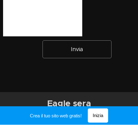
Invia
Eagle sera
Inizia
Crea il tuo sito web gratis!
Creato con
Webnode