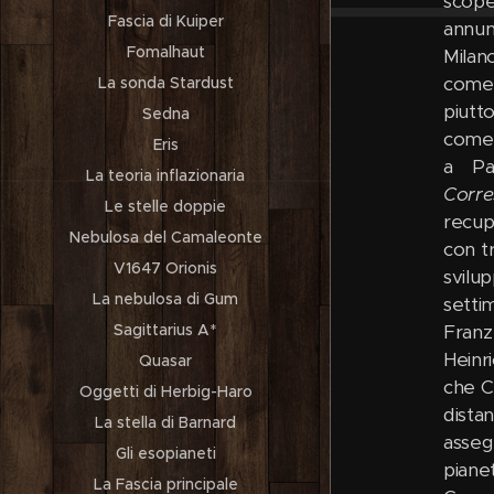
scope
Fascia di Kuiper
annun
Fomalhaut
Milan
comet
La sonda Stardust
piutt
Sedna
comet
Eris
a Pa
La teoria inflazionaria
Corr
Le stelle doppie
recup
Nebulosa del Camaleonte
con t
V1647 Orionis
svilup
La nebulosa di Gum
settim
Sagittarius A*
Franz
Heinr
Quasar
che C
Oggetti di Herbig-Haro
dista
La stella di Barnard
asseg
Gli esopianeti
piane
La Fascia principale