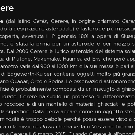
ere
re
(dal latino
Cerēs
, Cerere, in origine chiamato
Cere
o la designazione asteroidale) è l'asteroide più massiccio 
coperta, avvenuta il 1º gennaio 1801 a opera di Giusep
mo, è stata la prima per un asteroide e per mezzo se
ta. Dal 2006 Cerere è l'unico asteroide del sistema sola
ua di Plutone, Makemake, Haumea ed Eris, che però appar
ametro varia dai 900 ai 1000 km e la sua massa è pari al 3
a di Edgeworth-Kuiper contiene oggetti molto più grandi di
dano Quaoar, Orco e Sedna. Le osservazioni astronomiche 
ficie è probabilmente composta da un miscuglio di ghiacc
le idrate. Cerere ha subito un processo di differenziaz
o roccioso e di un mantello di materiali ghiacciati, e p
 la superficie. Dalla Terra appare come un oggetto stella
uminosità è troppo debole perché possa essere visto a
nciato la missione
Dawn
che ha visitato Vesta nel biennio 
no a Cerere il 6 marzo 2015. Quando Cerere è all'opposiz