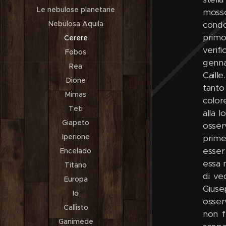
Le nebulose planetarie
mosso
Nebulosa Aquila
condot
primo
Cerere
verifi
Fobos
genna
Rea
Caill
Dione
tanto
Mimas
color
Teti
alla 
Giapeto
osserv
Iperione
prime
esser
Encelado
essa n
Titano
di ve
Europa
Giuse
Io
osserv
Callisto
non f
Ganimede