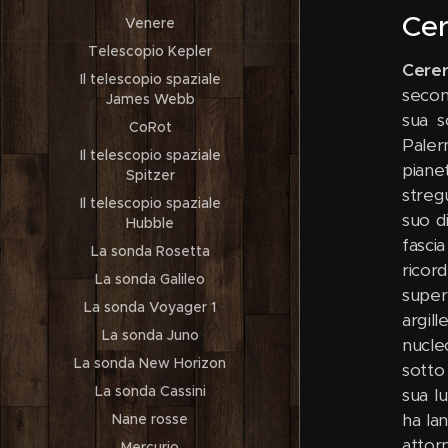
Cer
Venere
Telescopio Kepler
Cere
Il telescopio spaziale
second
James Webb
sua s
CoRot
Paler
Il telescopio spaziale
piane
Spitzer
streg
Il telescopio spaziale
suo di
Hubble
fasci
La sonda Rosetta
ricor
La sonda Galileo
super
La sonda Voyager 1
argil
La sonda Juno
nucle
La sonda New Horizon
sotto
La sonda Cassini
sua l
ha la
Nane rosse
attor
Mercurio