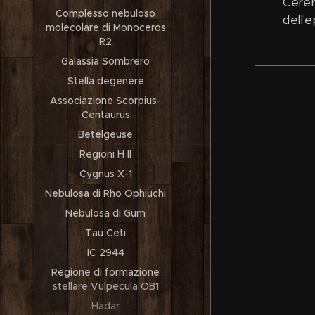
Cerer
Complesso nebuloso
dell'e
molecolare di Monoceros
R2
Galassia Sombrero
Stella degenere
Associazione Scorpius-
Centaurus
Betelgeuse
Regioni H II
Cygnus X-1
Nebulosa di Rho Ophiuchi
Nebulosa di Gum
Tau Ceti
IC 2944
Regione di formazione
stellare Vulpecula OB1
Hadar