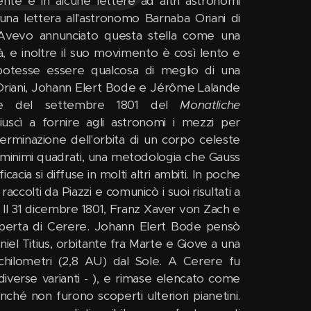
nte e in alcune lettere ad altri astronomi
na lettera all'astronomo Barnaba Oriani di
: «Avevo annunciato questa stella come una
 e inoltre il suo movimento è così lento e
potesse essere qualcosa di meglio di una
a Oriani, Johann Elert Bode e Jérôme Lalande
zione del settembre 1801 del
Monatliche
riuscì a fornire agli astronomi i mezzi per
rminazione dell'orbita di un corpo celeste
ei minimi quadrati, una metodologia che Gauss
cia si diffuse in molti altri ambiti. In poche
accolti da Piazzi e comunicò i suoi risultati a
. Il 31 dicembre 1801, Franz Xaver von Zach e
operta di Cerere. Johann Elert Bode pensò
el Titius, orbitante fra Marte e Giove a una
i chilometri (2,8 AU) dal Sole. A Cerere fu
iverse varianti - ), e rimase elencato come
nché non furono scoperti ulteriori pianetini.