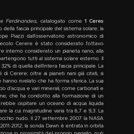
re Ferdinandea
, catalogato come
1 Ceres
della fascia principale del sistema solare; la
pe Piazzi dall'osservatorio astronomico di
colo Cerere è stato considerato l'ottavo
re interno considerato un pianeta nano, alla
tengono tutti al sistema solare esterno. Il
2% di quella dell'intera fascia principale. La
 Cerere; oltre ai pianeti nani già citati, si
hanno rivelato che ha forma sferica. La sua
io d'acqua e vari minerali, come carbonati e
ione, che ha condotto alla formazione di un
otrebbe ospitare un oceano di acqua liquida
re la cui magnitudine varia tra 6,7 e 9,3. La
 occhio nudo. Il 27 settembre 2007 la NASA
2011-2012; la sonda Dawn è entrata in orbita
ione in prossimità del proprio perielio, può