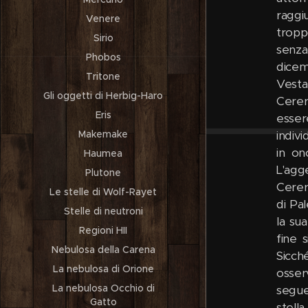
raggi
Venere
troppo
Sirio
senza
Phobos
dicem
Tritone
Vesta
Gli oggetti di Herbig-Haro
Cerere
Eris
esser
Makemake
indiv
in on
Haumea
L'agg
Plutone
Cerer
Le stelle di Wolf-Rayet
di Pa
Stelle di neutroni
la su
Regioni HII
fine 
Nebulosa della Carena
Sicch
La nebulosa di Orione
osserv
La nebulosa Occhio di
segue
Gatto
stell