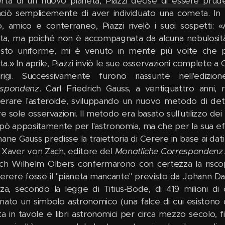
rta di un nuovo pianeta, Piazzi decise di essere prude
ciò semplicemente di aver individuato una cometa. In u
o, amico e conterraneo, Piazzi rivelò i suoi sospetti
a, ma poiché non è accompagnata da alcuna nebulosità,
osto uniforme, mi è venuto in mente più volte che 
a.» In aprile, Piazzi inviò le sue osservazioni complete 
rigi. Successivamente furono riassunte nell'edi
espondenz
. Carl Friedrich Gauss, a ventiquattro anni, 
erare l'asteroide, sviluppando un nuovo metodo di dete
re sole osservazioni. Il metodo era basato sull'utilizzo d
pò appositamente per l'astronomia, ma che per la sua effica
ane Gauss predisse la traiettoria di Cerere in base ai dati r
 Xaver von Zach, editore del
Monatliche Correspondenz
ich Wilhelm Olbers confermarono con certezza la risc
erere fosse il "pianeta mancante" previsto da Johann Dani
nza, secondo la legge di Titius-Bode, di 419 milioni d
nato un simbolo astronomico (una falce di cui esistono d
ta in tavole e libri astronomici per circa mezzo secolo, fi