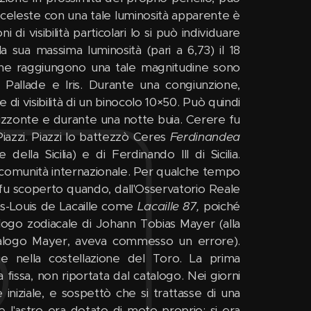
celeste con una tale luminosità apparente è
i visibilità particolari lo si può individuare
a sua massima luminosità (pari a 6,73) il 18
le che raggiungono una tale magnitudine sono
, Pallade e Iris. Durante una congiunzione,
di visibilità di un binocolo 10×50. Può quindi
orizzonte e durante una notte buia. Cerere fu
Piazzi. Piazzi lo battezzò Ceres
Ferdinandea
la Sicilia) e di Ferdinando III di Sicilia.
a comunità internazionale. Per qualche tempo
e fu scoperto quando, dall'Osservatorio Reale
las-Louis de Lacaille come
Lacaille 87,
poiché
alogo zodiacale di Johann Tobias Mayer (alla
catalogo Mayer, aveva commesso un errore).
nte nella costellazione del Toro. La prima
 fissa, non riportata dal catalogo. Nei giorni
 iniziale, e sospettò che si trattasse di una
e l'astro era dotato di moto proprio: si era