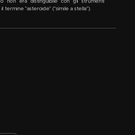
o non era distinguibile con gli strumenti
 termine "asteroide" ("simile a stella").