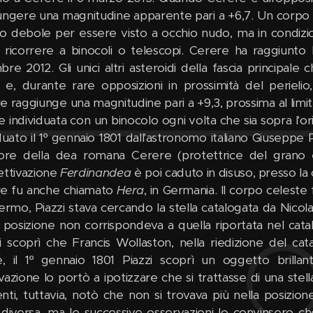
ungere una magnitudine apparente pari a +6,7. Un corpo 
 debole per essere visto a occhio nudo, ma in condizioni d
 ricorrere a binocoli o telescopi. Cerere ha raggiunto l
bre 2012. Gli unici altri asteroidi della fascia principa
 e, durante rare opposizioni in prossimità del perielio
 raggiunge una magnitudine pari a +9,3, prossima al limite 
e individuata con un binocolo ogni volta che sia sopra l'
iduato il 1º gennaio 1801 dall'astronomo italiano Giuseppe 
ore della dea romana Cerere (protettrice del grano e del
ettivazione
Ferdinandea
è poi caduto in disuso, presso l
e fu anche chiamato
Hera
, in Germania. Il corpo celest
lermo, Piazzi stava cercando la stella catalogata da Nico
a posizione non corrispondeva a quella riportata nel cat
si scoprì che Francis Wollaston, nella riedizione del 
é, il 1º gennaio 1801 Piazzi scoprì un oggetto brilla
azione lo portò a ipotizzare che si trattasse di una stella
nti, tuttavia, notò che non si trovava più nella posizione
a diversa, ma le successive osservazioni lo convinsero ch