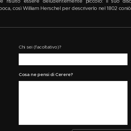
e risultò essere deludentemente piccolo: il suo disc
poca, così William Herschel per descriverlo nel 1802 coniò il
Chi sei (facoltativo)?
Cosa ne pensi di Cerere?