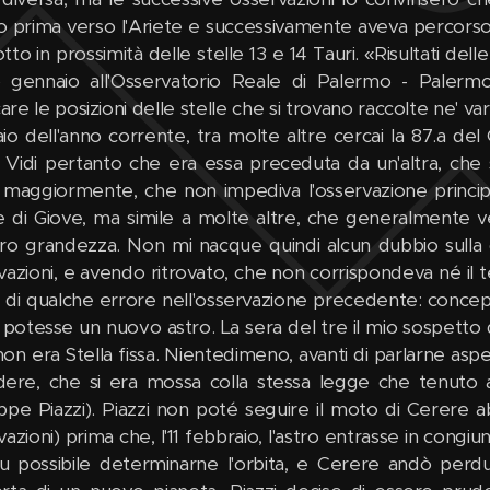
 prima verso l'Ariete e successivamente aveva percorso
to in prossimità delle stelle 13 e 14 Tauri. «Risultati delle
 gennaio all'Osservatorio Reale di Palermo - Palermo
care le posizioni delle stelle che si trovano raccolte ne' va
io dell'anno corrente, tra molte altre cercai la 87.a del 
e. Vidi pertanto che era essa preceduta da un'altra, che
 maggiormente, che non impediva l'osservazione princip
e di Giove, ma simile a molte altre, che generalmente ve
loro grandezza. Non mi nacque quindi alcun dubbio sulla d
azioni, e avendo ritrovato, che non corrispondeva né il te
 di qualche errore nell'osservazione precedente: concepi
 potesse un nuovo astro. La sera del tre il mio sospetto
on era Stella fissa. Nientedimeno, avanti di parlarne aspet
dere, che si era mossa colla stessa legge che tenuto ave
ppe Piazzi). Piazzi non poté seguire il moto di Cerere 
azioni) prima che, l'11 febbraio, l'astro entrasse in congiun
u possibile determinarne l'orbita, e Cerere andò perd