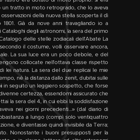
 un tratto in moto retrogrado, che lo aveva
 osservazioni della nuova stella scoperta il dì
 1801. Già da nove anni travagliando io a
ri Cataloghi degli astronomi, la sera del primo
Catalogo delle stelle zodiacali dell'Abate La
 secondo il costume, volli osservare ancora,
ale. La sua luce era un poco debole, e del
ngono collocate nell'ottava classe rispetto
i lei natura. La sera del due replicai le mie
mpo, né la distanza dallo zenit, dubitai sulle
i in seguito un leggiero sospetto, che forse
 divenne certezza, essendomi assicurato che
tai la sera del 4, in cui ebbi la soddisfazione
va nei giorni precedenti...» (dal diario di
abbastanza a lungo (compì solo ventiquattro
zione, e diventasse quindi invisibile da Terra;
uto. Nonostante i buoni presupposti per la