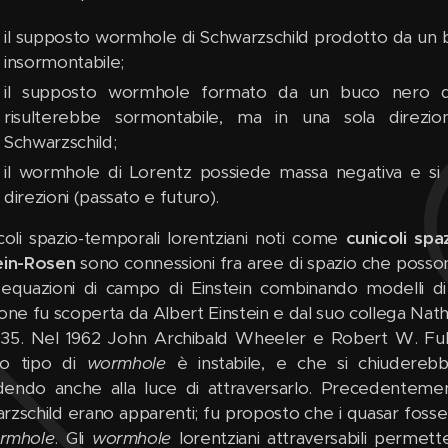
il supposto wormhole di Schwarzschild prodotto da un 
insormontabile;
il supposto wormhole formato da un buco nero d
risulterebbe sormontabile, ma in una sola direz
Schwarzschild;
il wormhole di Lorentz possiede massa negativa e si
direzioni (passato e futuro).
icoli spazio-temporali lorentziani noti come
cunicoli spa
ein-Rosen
sono connessioni fra aree di spazio che posso
 equazioni di campo di Einstein combinando modelli 
ione fu scoperta da Albert Einstein e dal suo collega Nath
935. Nel 1962 John Archibald Wheeler e Robert W. Ful
to tipo di
wormhole
è instabile, e che si chiudere
endo anche alla luce di attraversarlo. Precedentement
rzschild erano apparenti; fu proposto che i quasar fossero 
rmhole
. Gli
wormhole
lorentziani attraversabili permett