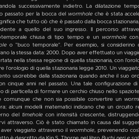
tandola successivamente indietro. La dilatazione tempo
 passato per la bocca del
wormhole
che è stata accele
ignifica che tutto ciò che è passato dalla bocca stazionari
dente a quello del suo ingresso. Il percorso attrav
otemporale chiusa di tipo tempo e un
wormhole
con 
ole
o "buco temporale". Per esempio, si considerino
ano la stessa data: 2000. Dopo aver effettuato un viaggio a
ortata nella stessa regione di quella stazionaria, con l'or
e l'orologio di quella stazionaria legge 2010. Un viaggia
to uscirebbe dalla stazionaria quando anche il suo oro
on cinque anni nel passato. Una tale configurazione d
 di particella di formare un cerchio chiuso nello spazio
ne comunque che non sia possibile convertire un
worm
ra; alcuni modelli matematici indicano che un circuito ret
nterno del
timehole
con intensità crescente, distruggend
rvi attraverso. Ciò è stato chiamato in causa dal sugg
aver viaggiato attraverso il
wormhole
, prevenendo così 
tto è descritto da Kip S. Thorne nel libro
Buchi neri e sal