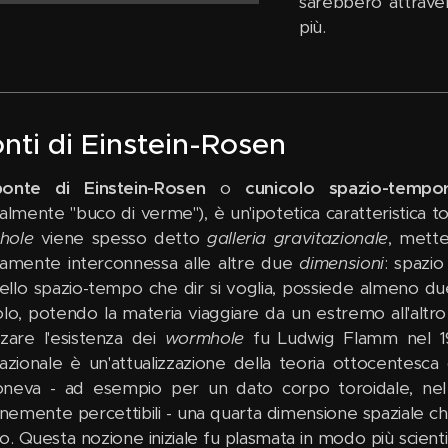
sarebbero attraver
più.
onti di Einstein-Rosen
ponte di Einstein-Rosen
o
cunicolo spazio-tempor
almente "buco di verme"), è un'ipotetica caratteristica to
hole
viene spesso detto
galleria gravitazionale
, mette
tamente interconnessa alle altre due
dimensioni
: spazio
ello spazio-tempo che dir si voglia, possiede almeno due
olo, potendo la materia viaggiare da un estremo all'altro
zzare l'esistenza dei
wormhole
fu Ludwig Flamm nel 1916
tazionale è un'attualizzazione della teoria ottocentesca
neva - ad esempio per un dato corpo toroidale, nel qu
emente percettibili - una quarta dimensione spaziale che
io. Questa nozione iniziale fu plasmata in modo più scie