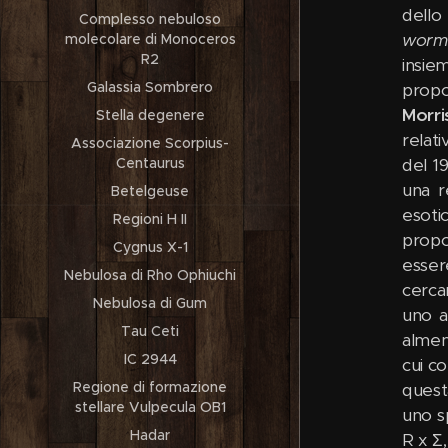
dello
Complesso nebuloso
worm
molecolare di Monoceros
R2
insie
Galassia Sombrero
propo
Morri
Stella degenere
relat
Associazione Scorpius-
Centaurus
del 19
una r
Betelgeuse
esoti
Regioni H II
propo
Cygnus X-1
esser
Nebulosa di Rho Ophiuchi
cerca
Nebulosa di Gum
uno a
Tau Ceti
almen
IC 2944
cui c
Regione di formazione
quest
stellare Vulpecula OB1
uno s
Hadar
R x Σ