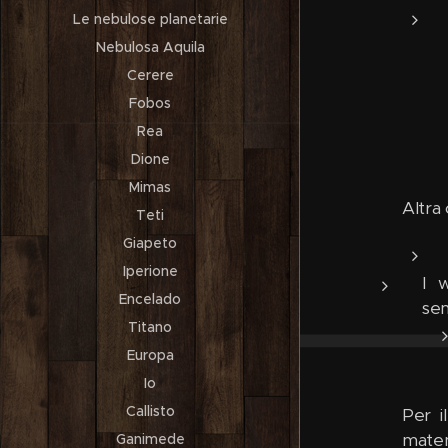
Le nebulose planetarie
Nebulosa Aquila
Cerere
Fobos
Rea
Dione
Mimas
Altra 
Teti
Giapeto
Iperione
I w
Encelado
sem
Titano
Europa
Io
Callisto
Per i
matem
Ganimede