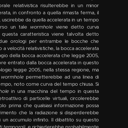
rale relativistica risulterebbe in un minor
rata, in confronto a quella rimasta ferma, il
a, uscirebbe da quella accelerata in un tempo
erso un tale
wormhole
viene detto curva
questa caratteristica viene talvolta detto
 due orologi per entrambe le bocche che
 velocità relativistiche, la bocca accelerata
ologio della bocca accelerata che legge 2005,
tore entrato dalla bocca accelerata in questo
logio legge 2005, nella stessa regione, ma
i
wormhole
permetterebbe ad una linea di
tempo, noto come curva del tempo chiusa. Si
hole
in una macchina del tempo in questa
roattivo di particelle virtuali, circolerebbe
olo prima che qualsiasi informazione possa
erimento che la radiazione si disperderebbe
un accumulo infinito. Il dibattito su questo
ti temporali
, e richiederebbe probabilmente