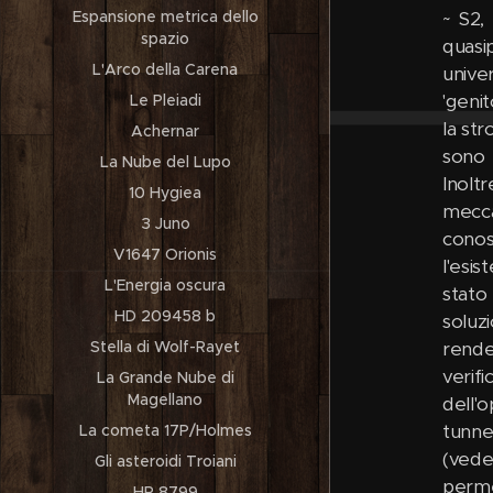
Espansione metrica dello
~ S2,
spazio
quasi
L'Arco della Carena
unive
'geni
Le Pleiadi
la st
Achernar
sono a
La Nube del Lupo
Inolt
10 Hygiea
mecca
3 Juno
conos
V1647 Orionis
l'esi
L'Energia oscura
stato
HD 209458 b
soluz
Stella di Wolf-Rayet
rende
verif
La Grande Nube di
Magellano
dell'
tunne
La cometa 17P/Holmes
(vede
Gli asteroidi Troiani
perme
HR 8799