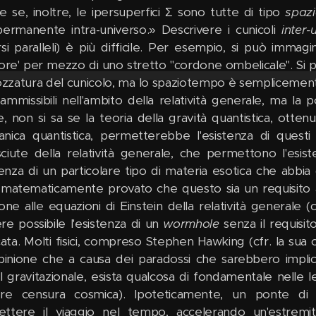
 e se, inoltre, le ipersuperfici Σ sono tutte di tipo
spaz
permanente intra-universo.» Descrivere i cunicoli
inter-
rsi paralleli) è più difficile. Per esempio, si può imm
tore' per mezzo di uno stretto "cordone ombelicale". Si
rozzatura del cunicolo, ma lo spaziotempo è semplicement
mmissibili nell'ambito della relatività generale, ma la pos
re, non si sa se la teoria della gravità quantistica, otte
nica quantistica, permetterebbe l'esistenza di questi
ciute della relatività generale, che permettono l'esis
stenza di un particolare tipo di materia esotica che abbia
 matematicamente provato che questo sia un requisito 
ione alle equazioni di Einstein della relatività general
re possibile l'esistenza di un
wormhole
senza il requisit
icata. Molti fisici, compreso Stephen Hawking (cfr. la su
opinione che a causa dei paradossi che sarebbero impli
l gravitazionale, esista qualcosa di fondamentale nelle l
re censura cosmica). Ipoteticamente, un ponte di 
ttere il viaggio nel tempo, accelerando un'estrem