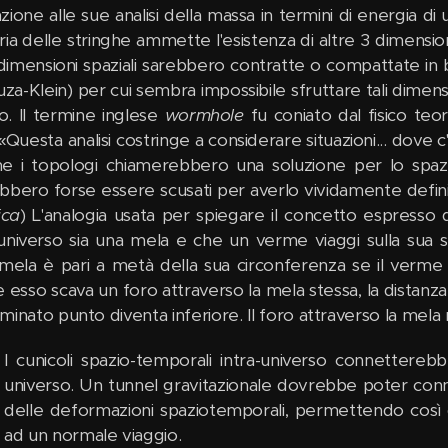
lazione alle sue analisi della massa in termini di energia
ria delle stringhe ammette l'esistenza di altre 3 dimensio
 dimensioni spaziali sarebbero contratte o compattate in
uza-Klein) per cui sembra impossibile sfruttare tali dimensi
. Il termine inglese
wormhole
fu coniato dal fisico te
«Questa analisi costringe a considerare situazioni... dove c
he i topologi chiamerebbero una soluzione per lo spaz
bbero forse essere scusati per averlo vividamente defin
ica
) L'analogia usata per spiegare il concetto espresso
'universo sia una mela e che un verme viaggi sulla sua s
 mela è pari a metà della sua circonferenza se il verme 
e esso scava un foro attraverso la mela stessa, la dista
minato punto diventa inferiore. Il foro attraverso la mela
I cunicoli spazio-temporali intra-universo connettereb
universo. Un tunnel gravitazionale dovrebbe poter conn
delle deformazioni spaziotemporali, permettendo così d
ad un normale viaggio.