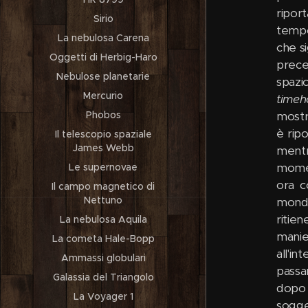
ripor
Sirio
tempo
La nebulosa Carena
che s
Oggetti di Herbig-Haro
prece
Nebulose planetarie
spazi
Mercurio
timeh
Phobos
mostr
è rip
Il telescopio spaziale
James Webb
mentr
momen
Le supernovae
ora c
Il campo magnetico di
Nettuno
mondo
ritie
La nebulosa Aquila
manie
La cometa Hale-Bopp
all'i
Ammassi globulari
passa
Galassia del Triangolo
dopo 
La Voyager 1
sogge