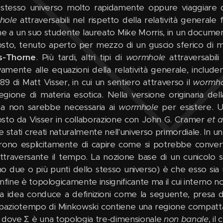
 stesso universo molto rapidamente oppure viaggiare da
hole
attraversabili nel rispetto della relatività general
me a un suo studente laureato Mike Morris, in un documen
sto, tenuto aperto per mezzo di un guscio sferico di m
s-Thorne
. Più tardi, altri tipi di
wormhole
attraversabili
ivamente alle equazioni della relatività generale, inclu
89 di Matt Visser, in cui un sentiero attraverso il
wormho
egione di materia esotica. Nella versione originaria del
ca non sarebbe necessaria ai
wormhole
per esistere. U
sto da Visser in collaborazione con John G. Cramer
et a
e stati creati naturalmente nell'universo primordiale. In u
rono esplicitamente di capire come si potrebbe conver
ttraversante il tempo. La nozione base di un cunicolo
o due o più punti dello stesso universo) è che esso sia
onfine è topologicamente insignificante ma il cui intern
a idea conduce a definizioni come la seguente, presa 
paziotempo di Minkowski contiene una regione compatta 
, dove Σ è una topologia tre-dimensionale
non banale
, i