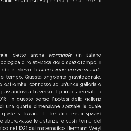
sabili. Seguici su Eagle sera per saperne di
ale
, detto anche
wormhole
(in italiano
pologica e relativistica dello spaziotempo. Il
ndo in rilievo la
dimensione
gravitazionale
 e tempo. Questa singolarità gravitazionale,
 estremità, connesse ad un'unica galleria o
 passandovi attraverso. Il primo scienziato a
. In questo senso l'ipotesi della galleria
 di una quarta dimensione spaziale la quale
ale si trovino le tre dimensioni spaziali
 abbreviasse le distanze, e così i tempi del
ntifico nel 1921 dal matematico Hermann Weyl