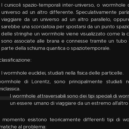
I cunicoli spazio-temporali inter-universo, o wormhole
universo ad un altro differente. Speculativamente parl
viaggiare da un universo ad un altro parallelo, oppur
sarebbe una scorciatoia per spostarsi da un punto spazio
delle stringhe un wormhole viene visualizzato come la
sono associate alle brana e connesse tramite un tubo 
parte della schiuma quantica o spaziotemporale.
classificazione:
I wormhole euclidei, studiati nella fisica delle particelle.
ormhole di Lorentz, sono principalmente studiati nel
iclassica.
I wormhole attraversabili sono dei tipi speciali di 
un essere umano di viaggiare da un estremo all'altro 
l momento esistono teoricamente differenti tipi di w
atiche al problema: