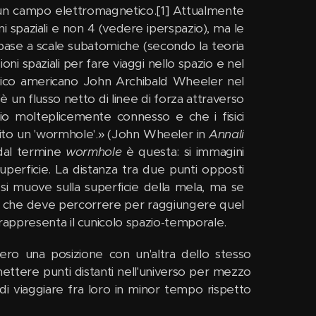
 di un campo elettromagnetico.[1] Attualmente
ni spaziali e non 4 (vedere iperspazio), ma le
 base a scale subatomiche (secondo la teoria
oni spaziali per fare viaggi nello spazio e nel
orico americano John Archibald Wheeler nel
'è un flusso netto di linee di forza attraverso
io molteplicemente connesso e che i fisici
ito un 'wormhole'.» (John Wheeler in
Annali
 dal termine
wormhole
è questa: si immagini
uperficie. La distanza tra due punti opposti
si muove sulla superficie della mela, ma se
nza che deve percorrere per raggiungere quel
 rappresenta il cunicolo spazio-temporale.
bero una posizione con un'altra dello stesso
ettere punti distanti nell'universo per mezzo
i viaggiare fra loro in minor tempo rispetto