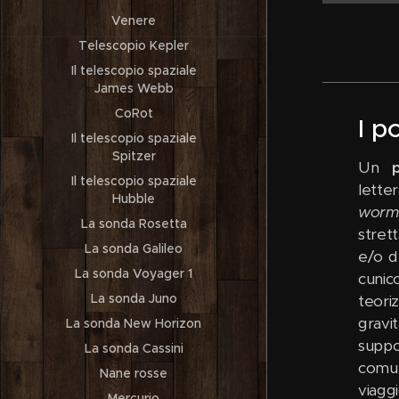
Venere
Telescopio Kepler
Il telescopio spaziale
James Webb
CoRot
I p
Il telescopio spaziale
Spitzer
Un
Il telescopio spaziale
letter
Hubble
worm
La sonda Rosetta
stret
La sonda Galileo
e/o d
La sonda Voyager 1
cunic
La sonda Juno
teori
gravi
La sonda New Horizon
suppo
La sonda Cassini
comun
Nane rosse
viagg
Mercurio