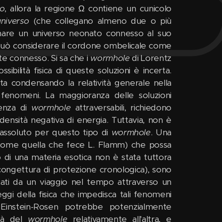
io
, allora la regione Ω contiene un cunicolo
universo
(che collegano almeno due o più
aginare un universo neonato connesso al suo
 può considerare il cordone ombelicale come
e connesso. Si sa che i
wormhole
di Lorentz
sibilità fisica di queste soluzioni è incerta.
nuta condensando la relatività generale nella
 fenomeni. La maggioranza delle soluzioni
tenza di
wormhole
attraversabili, richiedono
 densità negativa di energia. Tuttavia, non è
assoluto per questo tipo di
wormhole
. Una
e (come quella che fece L. Flamm) che possa
o di una materia esotica non è stata tuttora
a congettura di protezione cronologica), sono
cati da un viaggio nel tempo attraverso un
eggi della fisica che impedisca tali fenomeni
Einstein-Rosen potrebbe potenzialmente
ità del
wormhole
relativamente all'altra, e