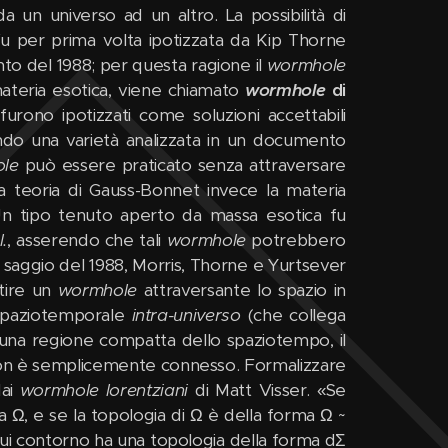
 un universo ad un altro. La possibilità di
e fu per prima volta ipotizzata da Kip Thorne
to del 1988; per questa ragione il
wormhole
ateria esotica, viene chiamato
wormhole
di
 furono ipotizzati come soluzioni accettabili
dendo una varietà analizzata in un documento
le
può essere praticato senza attraversare
la teoria di Gauss-Bonnet invece la materia
n tipo tenuto aperto da massa esotica fu
l.
, asserendo che tali
wormhole
potrebbero
n saggio del 1988, Morris, Thorne e Yurtsever
tire un
wormhole
attraversante lo spazio in
 spaziotemporale
intra-universo
(che collega
 una regione compatta dello spaziotempo, il
o non è semplicemente connesso. Formalizzare
dai
wormhole lorentziani
di Matt Visser. «Se
Ω, e se la topologia di Ω è della forma Ω ~
l cui contorno ha una topologia della forma dΣ