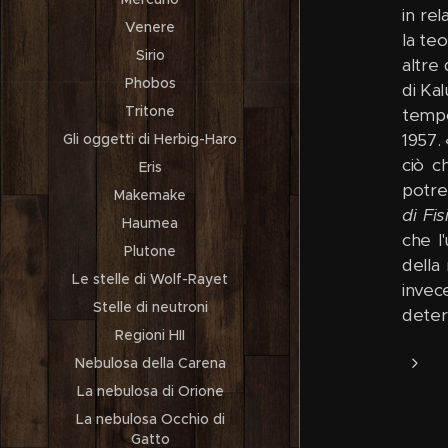
in re
Venere
la teo
Sirio
altre
Phobos
di Kal
Tritone
tempo
1957. 
Gli oggetti di Herbig-Haro
ciò c
Eris
potre
Makemake
di Fis
Haumea
che l
Plutone
della
Le stelle di Wolf-Rayet
invec
Stelle di neutroni
deter
Regioni HII
Nebulosa della Carena
La nebulosa di Orione
La nebulosa Occhio di
Gatto