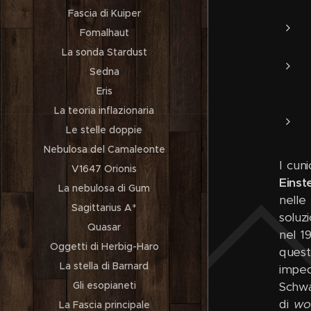
Fascia di Kuiper
Fomalhaut
La sonda Stardust
Sedna
Eris
La teoria inflazionaria
Le stelle doppie
Nebulosa del Camaleonte
I cun
V1647 Orionis
Einst
La nebulosa di Gum
nelle
Sagittarius A*
soluz
Quasar
nel 1
Oggetti di Herbig-Haro
ques
La stella di Barnard
imped
Gli esopianeti
Schwa
di
wo
La Fascia principale