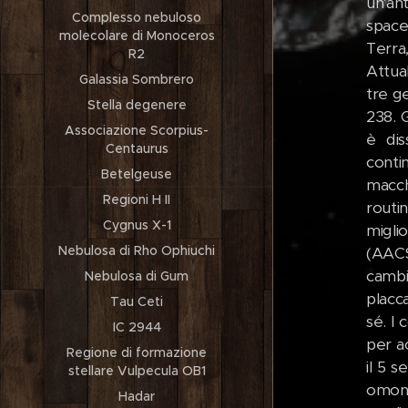
un'an
Complesso nebuloso
space
molecolare di Monoceros
Terra
R2
Attua
Galassia Sombrero
tre g
Stella degenere
238. 
Associazione Scorpius-
è dis
Centaurus
conti
Betelgeuse
macch
Regioni H II
routi
Cygnus X-1
migli
Nebulosa di Rho Ophiuchi
(AACS
cambi
Nebulosa di Gum
placc
Tau Ceti
sé. I
IC 2944
per ac
Regione di formazione
il 5 
stellare Vulpecula OB1
omon
Hadar