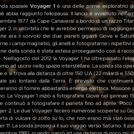
nda spaziale
Voyager 1
è una delle prime esploratrici de
é abbia raggiunto l'eliopausa. Il lancio è avvenuto nell
tembre 1977 da Cape Canaveral a bordo di un razzo Titan 
er 2, in un'orbita che le avrebbe permesso di raggiungere
one era il sorvolo dei due pianeti giganti Giove e Saturn
rne i campi magnetici, gli anelli e fotografarne i rispettivi 
one della sonda è stata estesa proseguendo così a raccog
e. Nell'agosto del 2012 la Voyager 1 ha oltrepassato l'el
uomo ad uscire nello spazio interstellare. La sonda sta op
 e si trova alla distanza di oltre 150 UA (22 miliardi e 55
iciale più lontano dalla Terra. È previsto che continu
eranno di fornire abbastanza energia elettrica. Missione 
no. La Voyager 1 iniziò a fotografare Giove nel gennaio 1
 e continuò a fotografare il pianeta fino ad aprile. Poc
er 2. Le due Voyager fecero numerose scoperte su Giove e
rta di vulcani di zolfo su Io, che non erano mai stati oss
er 11. La sonda proseguì il suo viaggio verso Saturno. Il p
vembre 1980, quando passò ad una distanza di poco più d