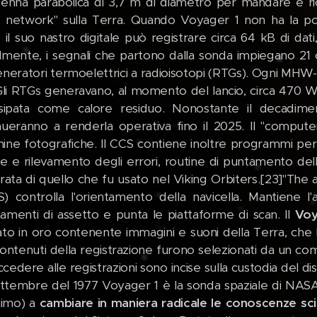
tenna parabolica di 3,7 m di diametro per mandare e r
 network" sulla Terra. Quando Voyager 1 non ha la pos
, il suo nastro digitale può registrare circa 64 kB di d
lmente, i segnali che partono dalla sonda impiegano 21
eneratori termoelettrici a radioisotopi (RTGs). Ogni MHW-
Gli RTGs generavano, al momento del lancio, circa 470 W
sipata come calore residuo. Nonostante il decadiment
nueranno a renderla operativa fino il 2025. Il "compu
ine fotografiche. Il CCS contiene inoltre programmi per 
ne e rilevamento degli errori, routine di puntamento d
orata di quello che fu usato nel Viking Orbiters.[23]"The
) controlla l'orientamento della navicella. Mantiene l'
amenti di assetto e punta le piattaforme di scan. Il
Voy
ato in oro contenente immagini e suoni della Terra, che 
 contenuti della registrazione furono selezionati da un com
cedere alle registrazioni sono incise sulla custodia del dis
settembre del 1977 Voyager 1 è la sonda spaziale di NA
imo) a
cambiare in maniera radicale le conoscenze scie