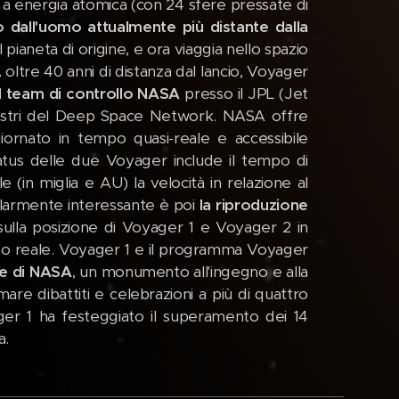
 a energia atomica (con 24 sfere pressate di
dall'uomo attualmente più distante dalla
pianeta di origine, e ora viaggia nello spazio
oltre 40 anni di distanza dal lancio, Voyager
l team di controllo NASA
presso il JPL (Jet
restri del Deep Space Network. NASA offre
iornato in tempo quasi-reale e accessibile
atus delle due Voyager include il tempo di
e (in miglia e AU) la velocità in relazione al
icolarmente interessante è poi
la riproduzione
 sulla posizione di Voyager 1 e Voyager 2 in
tempo reale. Voyager 1 e il programma Voyager
he di NASA
, un monumento all'ingegno e alla
re dibattiti e celebrazioni a più di quattro
ager 1 ha festeggiato il superamento dei 14
a.