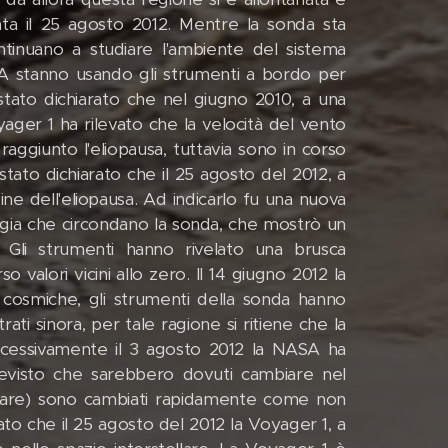
rata il 25 agosto 2012. Mentre la sonda sta
ontinuano a studiare l'ambiente del sistema
ASA stanno usando gli strumenti a bordo per
 stato dichiarato che nel giugno 2010, a una
oyager 1 ha rilevato che la velocità del vento
raggiunto l'eliopausa, tuttavia sono in corso
 stato dichiarato che il 25 agosto del 2012, a
ine dell'eliopausa. Ad indicarlo fu una nuova
ergia che circondano la sonda, che mostrò un
 Gli strumenti hanno rivelato una brusca
o valori vicini allo zero. Il 14 giugno 2012 la
e cosmiche, gli strumenti della sonda hanno
ati sinora, per tale ragione si ritiene che la
 Successivamente il 3 agosto 2012 la NASA ha
revisto che sarebbero dovuti cambiare nel
ellare) sono cambiati rapidamente come non
o che il 25 agosto del 2012 la Voyager 1, a