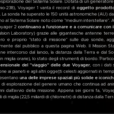
'esplorazione del Sistema Solare. Dotata di un generatore
nio-238), Voyager 1 vanta il record di
oggetto prodotto 
. La sonda ha superato le 150 unità astronomiche (AU) dal 
no al Sistema Solare noto come "medium interstellare". A 
oyager 2
continuano a funzionare e a comunicare con i
lsion Laboratory) grazie alle gigantesche antenne ter
ro e proprio "stato di missione" sulle due sonde, agg
amente dal pubblico a questa pagina Web. Il Mission St
ne intercorso dal lancio, la distanza dalla Terra e dal Sol
in miglia orarie), lo stato degli strumenti di bordo. Part
mensionale del "viaggio" delle due Voyager
, con i dati
ione ai pianeti e agli altri oggetti celesti aggiornati in 
resentano
una delle imprese spaziali più solide e iconic
a di esplorazione del genere umano che continua ad anima
ni dall'avvio della missione. Appena sei giorni fa, Voy
di di miglia (22,5 miliardi di chilometri) di distanza dalla Terr