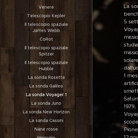
La so
Venere
bench
Telescopio Kepler
5 set
Il telescopio spaziale
Voyag
James Webb
missi
CoRot
studia
Il telescopio spaziale
missi
Spitzer
solar
Il telescopio spaziale
dall'
Hubble
1 mese
La sonda Rosetta
artif
La sonda Galileo
smett
La sonda Voyager 1
Satur
La sonda Juno
1979,
La sonda New Horizon
Voyag
La sonda Cassini
scope
Pione
Nane rosse
12 no
Mercurio