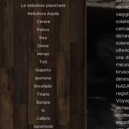
Le nebulose planetarie
riavv
Nebulosa Aquila
viagg
solar
Cerere
cerca
Fobos
distan
Rea
solar
Dione
ulteri
Mimas
una d
Teti
misur
Giapeto
brusc
Iperione
diminu
NASA 
Encelado
regist
Titano
Voyag
Europa
dichi
Io
momen
Callisto
accad
Ganimede