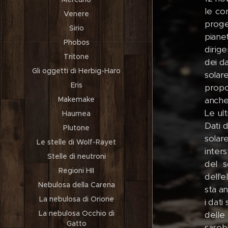
le co
Venere
proget
Sirio
piane
Phobos
dirig
Tritone
dei da
Gli oggetti di Herbig-Haro
solar
Eris
propos
Makemake
anche
Le ul
Haumea
Dati 
Plutone
solar
Le stelle di Wolf-Rayet
inter
Stelle di neutroni
del s
Regioni HII
dell'e
Nebulosa della Carena
sta an
La nebulosa di Orione
i dati
La nebulosa Occhio di
delle
Gatto
sareb