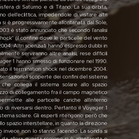
osfera di Saturno e di Titano. La sua orbita,
o dell'eclittica, impedendole di visitare altri
a si è progressivamente allontanata dal Sole,
003 è stato annunciato che secondo l'analisi
shock" (il confine dove le particelle del vento
004. Altri scienziati hanno espresso dubbi in
mente serviranno altre analisi, rese difficili
oyager 1 hanno smesso di funzionare nel 1990.
sato il termination shock nel dicembre 2004.
sensazionali scoperte dei confini del sistema
che collega il sistema solare allo spazio
zzo di collegamento fra il campo magnetico
rmette alle particelle cariche all'interno
rno di riversarsi dentro. Pertanto il Voyager 1
sistema solare. Gli esperti ritengono però che
o spazio interstellare, in quanto la direzione
invece non lo stanno facendo. La sonda si
 da allora questa regione si è allontanata e