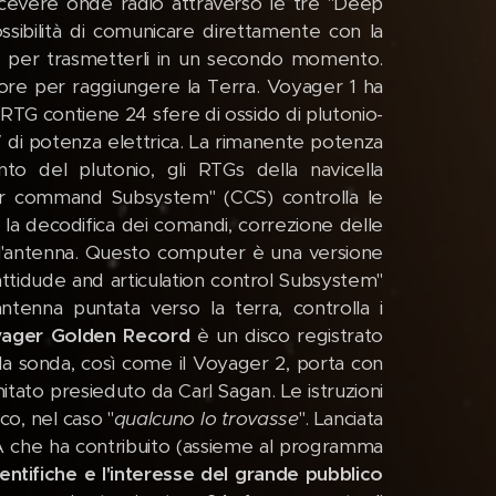
icevere onde radio attraverso le tre "Deep
sibilità di comunicare direttamente con la
ati, per trasmetterli in un secondo momento.
 ore per raggiungere la Terra. Voyager 1 ha
RTG contiene 24 sfere di ossido di plutonio-
 di potenza elettrica. La rimanente potenza
o del plutonio, gli RTGs della navicella
ter command Subsystem" (CCS) controlla le
la decodifica dei comandi, correzione delle
ell'antenna. Questo computer è una versione
 attidude and articulation control Subsystem"
antenna puntata verso la terra, controlla i
ager Golden Record
è un disco registrato
la sonda, così come il Voyager 2, porta con
itato presieduto da Carl Sagan. Le istruzioni
co, nel caso "
qualcuno lo trovasse
". Lanciata
SA che ha contribuito (assieme al programma
ntifiche e l'interesse del grande pubblico