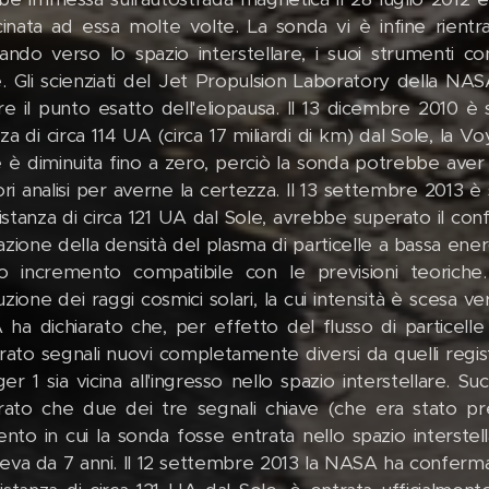
icinata ad essa molte volte. La sonda vi è infine rient
iando verso lo spazio interstellare, i suoi strumenti c
e. Gli scienziati del Jet Propulsion Laboratory della N
re il punto esatto dell'eliopausa. Il 13 dicembre 2010 è
za di circa 114 UA (circa 17 miliardi di km) dal Sole, la V
e è diminuita fino a zero, perciò la sonda potrebbe aver 
ori analisi per averne la certezza. Il 13 settembre 2013 è
istanza di circa 121 UA dal Sole, avrebbe superato il conf
azione della densità del plasma di particelle a bassa en
o incremento compatibile con le previsioni teoriche.
zione dei raggi cosmici solari, la cui intensità è scesa vers
ha dichiarato che, per effetto del flusso di particell
rato segnali nuovi completamente diversi da quelli registr
er 1 sia vicina all'ingresso nello spazio interstellare.
arato che due dei tre segnali chiave (che era stato p
to in cui la sonda fosse entrata nello spazio interst
eva da 7 anni. Il 12 settembre 2013 la NASA ha confermat