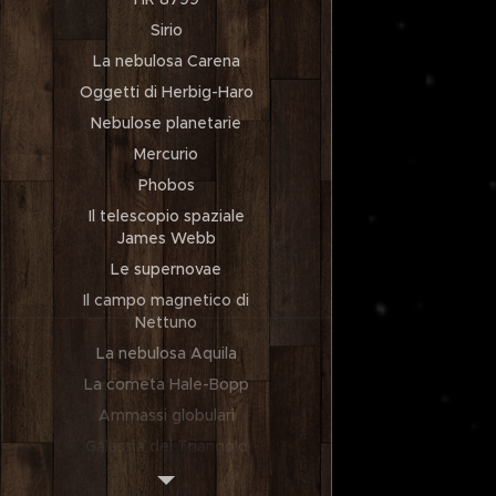
Sirio
La nebulosa Carena
Oggetti di Herbig-Haro
Nebulose planetarie
Mercurio
Phobos
Il telescopio spaziale
James Webb
Le supernovae
Il campo magnetico di
Nettuno
La nebulosa Aquila
La cometa Hale-Bopp
Ammassi globulari
Galassia del Triangolo
La Voyager 1