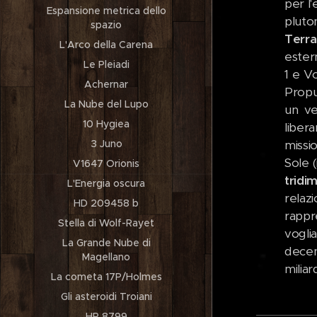
per l
Espansione metrica dello
pluto
spazio
Terra
L'Arco della Carena
ester
Le Pleiadi
1 e V
Achernar
Propu
La Nube del Lupo
un ve
10 Hygiea
liber
3 Juno
missio
Sole (
V1647 Orionis
tridi
L'Energia oscura
relaz
HD 209458 b
rapp
Stella di Wolf-Rayet
vogli
La Grande Nube di
decen
Magellano
miliar
La cometa 17P/Holmes
Gli asteroidi Troiani
HR 8799