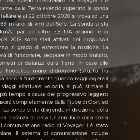
e nello spazio interstellare. La Voyager 1 è
stante dalla Terra avendo superato la sonda
stellare e al 22 ottobre 2020 si trova ad una
3 miliardi di km) dal Sole. La sonda si sta
km/s, pari ad oltre 3,5 UA all'anno; è in
Nel 2018 sono stati attivati dei propulsori
nno in grado di estendere la missione. La
à di funzionare, seppure in modo limitato,
metri di distanza dalla Terra. In base alle
 l'ipotetico muro d'idrogeno (situato tra
 sia ancora funzionante quando raggiungerà il
aggi all'attuale velocità, si può stimare il
à più tempo a causa del progressivo leggero
1 uscirà completamente dalla Nube di Oort ed
. La sonda si sta dirigendo in direzione della
 distanza di circa 1,7 anni luce dalla stella
a di comunicazione radio di Voyager 1 è stato
lare. Il sistema di comunicazione include