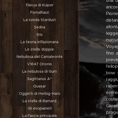
una d
Fascia di Kuiper
ancor
Fomalhaut
Pione
dista
La sonda Stardust
allon
Sedna
legge
Eris
nuova
La teoria inflazionaria
Voyag
Le stelle doppie
fino 
Nebulosa del Camaleonte
previ
V1647 Orionis
l'eli
La nebulosa di Gum
bow s
Sagittarius A*
raggi
ralle
Quasar
entrer
Oggetti di Herbig-Haro
coste
La stella di Barnard
Glies
Gli esopianeti
proge
La Fascia principale