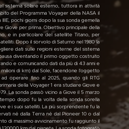
l sistema solare esterno, tuttora in attività
'ambito del Programma Voyager della NASA il
IIIE, pochi giorni dopo la sua sonda gemella
 Giove per prima. Obiettivo principale della
o, e in particolare del satellite Titano, per
satelliti. Dopo il sorvolo di Saturno nel 1980 la
liere dati sulle regioni esterne del sistema
iopausa diventando il primo oggetto costruito
erando e comunicando dati da più di 43 anni e
0 milioni di km) dal Sole, facendone l'oggetto
erà ad operare fino al 2025, quando gli RTG
primaria della Voyager 1 era studiare Giove e
979. La sonda passò vicino a Giove il 5 marzo
o tempo dopo fu la volta della sonda sorella
 i suoi satelliti. La più sorprendente fu la
ervati né dalla Terra né dal Pioneer 10 o dal
unto di massimo avvicinamento fu raggiunto il
i 120000 km dal pianeta. La sonda fotografò