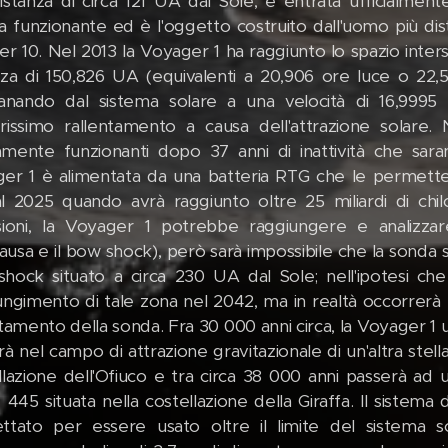
istanza di circa 121 UA dal Sole, è entrata ufficialment
a funzionante ed è l'oggetto costruito dall'uomo più di
er 10. Nel 2013 la Voyager 1 ha raggiunto lo spazio inter
nza di 150,826 UA (equivalenti a 20,906 ore luce o 22,56
tanando dal sistema solare a una velocità di 16,9995 
rissimo rallentamento a causa dell'attrazione solare. 
mente funzionanti dopo 37 anni di inattività che sara
er 1 è alimentata da una batteria RTG che le permetter
al 2025 quando avrà raggiunto oltre 25 miliardi di chilo
sioni, la Voyager 1 potrebbe raggiungere e analizzare
opausa e il bow shock), però sarà impossibile che la sonda
hock situato a circa 230 UA dal Sole; nell'ipotesi che vi
ungimento di tale zona nel 2042, ma in realtà occorrer
ntamento della sonda. Fra 30 000 anni circa, la Voyager 
à nel campo di attrazione gravitazionale di un'altra stella
llazione dell'Ofiuco e tra circa 38 000 anni passerà ad una
e 445 situata nella costellazione della Giraffa. Il sistem
ttato per essere usato oltre il limite del sistema so