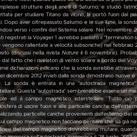
mplesse strutture degli anelli di Saturno, e studiò l'atm
tata per studiare Titano da vicino, la portò fuori dal pian
ti. Dopo aver oltrepassato Saturno e le sue lune, la sond
endosi verso i confini del Sistema solare. Nel novembre 2
ti registrati la Voyager 1 avrebbe passato il "termination 
e vengono rallentate a velocità subsoniche) nel febbraio 2
ito (discussi nella rivista
Nature
il 6 novembre). Probabil
 dal fatto che i rivelatori di vento solare a bordo del V
time dichiarazioni indicano che la sonda avrebbe attraver
del dicembre 2012 inviati dalla sonda dimostrano nuove e 
e. La sonda è entrata in una "autostrada magnetica" 
stellare. Questa "autostrada" sembrerebbe essere un me
ole ed il campo magnetico interstellare. Tutto ciò pe
liosfera di uscire fuori e alle particelle cariche dell'este
alizzando particelle cariche provenienti dall'esterno del 
 sul campo magnetico non facciano pensare che sia già nell
 linee del campo magnetico dovrebbero mutare, quando 
be immessa sull'autostrada magnetica il 28 luglio 2012 e