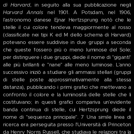
di Harvard
, in seguito alla sua pubblicazione negli
Harvard Annals
nel 1901. A Potsdam, nel 1906,
l'astronomo danese Ejnar Hertzsprung notò che le
stelle il cui colore tendeva maggiormente al rosso
(classificate nei tipi K ed M dello schema di Harvard)
potevano essere suddivise in due gruppi a seconda
che queste fossero più o meno luminose del Sole;
per distinguere i due gruppi, diede il nome di "giganti"
alle più brillanti e "nane" alle meno luminose. L'anno
successivo iniziò a studiare gli ammassi stellari (gruppi
di stelle poste approssimativamente alla stessa
distanza), pubblicando i primi grafici che mettevano a
confronto il colore e la luminosità delle stelle che li
costituivano; in questi grafici compariva un'evidente
banda continua di stelle, cui Hertzsprung diede il
nome di "sequenza principale". 7 Una simile linea di
ricerca era perseguita presso l'Università di Princeton
da Henry Norris Russell, che studiava le relazioni tra la