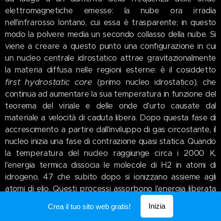
elettromagnetiche emesse: la nube ora irradia
nell'infrarosso lontano, cui essa è trasparente; in questo
modo la polvere media un secondo collasso della nube. Si
viene a creare a questo punto una configurazione in cui
un nucleo centrale idrostatico attrae gravitazionalmente
la materia diffusa nelle regioni esterne: è il cosiddetto
first hydrostatic core
(primo nucleo idrostatico), che
continua ad aumentare la sua temperatura in funzione del
teorema del viriale e delle onde d'urto causate dal
materiale a velocità di caduta libera. Dopo questa fase di
accrescimento a partire dall'inviluppo di gas circostante, il
nucleo inizia una fase di contrazione quasi statica. Quando
la temperatura del nucleo raggiunge circa i 2000 K,
l'energia termica dissocia le molecole di H2 in atomi di
idrogeno, 47 che subito dopo si ionizzano assieme agli
atomi di elio. Questi processi assorbono l'energia liberata
dalla contrazione, permettendole di proseguire per
Inizia
Crea il tuo sito web gratis!
periodi di tempo comparabili col periodo del collasso a