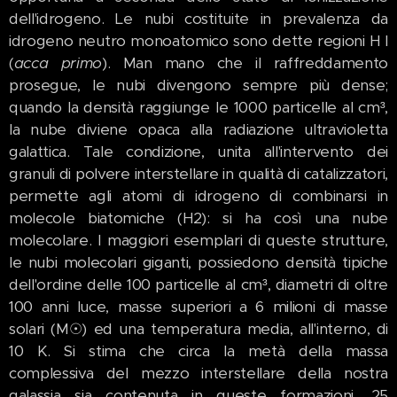
dell'idrogeno. Le nubi costituite in prevalenza da
idrogeno neutro monoatomico sono dette regioni H I
(
acca primo
). Man mano che il raffreddamento
prosegue, le nubi divengono sempre più dense;
quando la densità raggiunge le 1000 particelle al cm³,
la nube diviene opaca alla radiazione ultravioletta
galattica. Tale condizione, unita all'intervento dei
granuli di polvere interstellare in qualità di catalizzatori,
permette agli atomi di idrogeno di combinarsi in
molecole biatomiche (H2): si ha così una nube
molecolare. I maggiori esemplari di queste strutture,
le nubi molecolari giganti, possiedono densità tipiche
dell'ordine delle 100 particelle al cm³, diametri di oltre
100 anni luce, masse superiori a 6 milioni di masse
solari (M☉) ed una temperatura media, all'interno, di
10 K. Si stima che circa la metà della massa
complessiva del mezzo interstellare della nostra
galassia sia contenuta in queste formazioni, 25