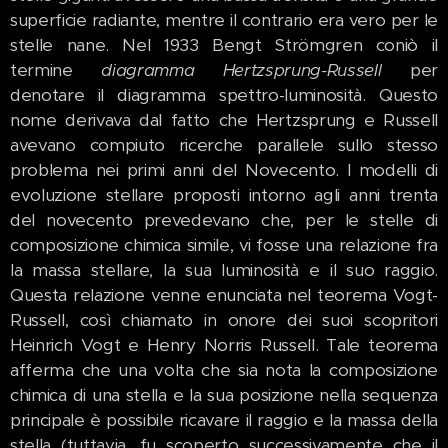
superficie radiante, mentre il contrario era vero per le
stelle nane. Nel 1933 Bengt Strömgren coniò il
termine
diagramma Hertzsprung-Russell
per
denotare il diagramma spettro-luminosità. Questo
nome derivava dal fatto che Hertzsprung e Russell
avevano compiuto ricerche parallele sullo stesso
problema nei primi anni del Novecento. I modelli di
evoluzione stellare proposti intorno agli anni trenta
del novecento prevedevano che, per le stelle di
composizione chimica simile, vi fosse una relazione fra
la massa stellare, la sua luminosità e il suo raggio.
Questa relazione venne enunciata nel teorema Vogt-
Russell, così chiamato in onore dei suoi scopritori
Heinrich Vogt e Henry Norris Russell. Tale teorema
afferma che una volta che sia nota la composizione
chimica di una stella e la sua posizione nella sequenza
principale è possibile ricavare il raggio e la massa della
stella (tuttavia, fu scoperto successivamente che il