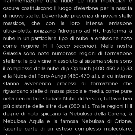
frammentazione della nube. Le nubi molecolari e
oscure costituiscono il luogo d'elezione per la nascita
di nuove stelle. L'eventuale presenza di giovani stelle
massicce, che con la loro intensa emissione
ultravioletta ionizzano l'idrogeno ad H+, trasforma la
nube in un particolare tipo di nube a emissione noto
come regione H II (
acca secondo
). Nella nostra
Galassia sono note numerose regioni di formazione
stellare; le più vicine in assoluto al sistema solare sono
il complesso della nube di ρ Ophiuchi (400-450 a.l.) 33
e la Nube del Toro-Auriga (460-470 a.l.), al cui interno
stanno avvenendo processi di formazione che
riguardano stelle di massa piccola e media, come pure
nella ben nota e studiata Nube di Perseo, tuttavia ben
più distante delle altre due (980 a.l.). Tra le regioni H II
degne di nota spiccano la Nebulosa della Carena, la
Nebulosa Aquila e la famosa Nebulosa di Orione,
facente parte di un esteso complesso molecolare,