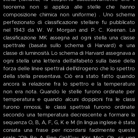
teorema non si applica alle stelle che hanno
composizione chimica non uniforme) . Uno schema
perfezionato di classificazione stellare fu pubblicato
nel 1943 da W. W. Morgan and P. C. Keenan. La
classificazione MK assegna ad ogni stella una classe
spettrale (basata sullo schema di Harvard) e una
classe di luminosità. Lo schema di Harvard assegnava a
ogni stella una lettera dell'alfabeto sulla base della
forza delle linee spettrali dell'idrogeno che lo spettro
della stella presentava. Ciò era stato fatto quando
ancora la relazione fra lo spettro e la temperatura
non era nota. Quando le stelle furono ordinate per
temperatura e quando alcuni doppioni fra le classi
furono rimossi, le classi spettrali furono ordinate
secondo una temperatura decrescente a formare la
sequenza O, B, A, F, G, K e M (In lingua inglese è stata
coniata una frase per ricordarsi facilmente questa
scala: "Oh Be A Fine Girl/Guy, Kiss Me";
Oh, sii una