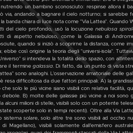
 nutrendo un bambino sconosciuto: respinse allora il ba
zò via, andando a bagnare il cielo notturno; si sarebbe 
, la banda chiara di luce nota come "Via Lattea". Quando W
ti del cielo profondo, usò la locuzione
nebulosa spiral
ti di aspetto nebuloso, come la Galassia di Androm
osciute, quando si iniziò a scoprirne la distanza, come im
; ebbe così origine la teoria degli "universi-isola". Tutta
niverso" si intendeva la totalità dello spazio, con all'intern
are il termine
galassia
. Di fatto, da un punto di vista st
Lattea" sono analoghi. L'osservazione amatoriale delle gal
 è resa difficoltosa da due fattori principali: A) la grandi
he solo le più vicine siano visibili con relativa facilità, q
 debole. B) molte delle galassie più vicine a noi sono g
a alcuni milioni di stelle, visibili solo con un potente t
state scoperte solo in tempi recenti). Oltre alla Via Lattea,
o sistema solare, solo altre tre sono visibili ad occhio 
di Magellano), visibili solamente dall'emisfero austr
e irregolari, quasi dei frammenti staccati della Via Lattea