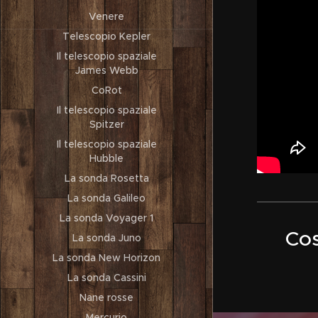
Venere
Telescopio Kepler
Il telescopio spaziale
James Webb
CoRot
Il telescopio spaziale
Spitzer
Il telescopio spaziale
Hubble
La sonda Rosetta
La sonda Galileo
La sonda Voyager 1
Cos
La sonda Juno
La sonda New Horizon
La sonda Cassini
Nane rosse
Mercurio