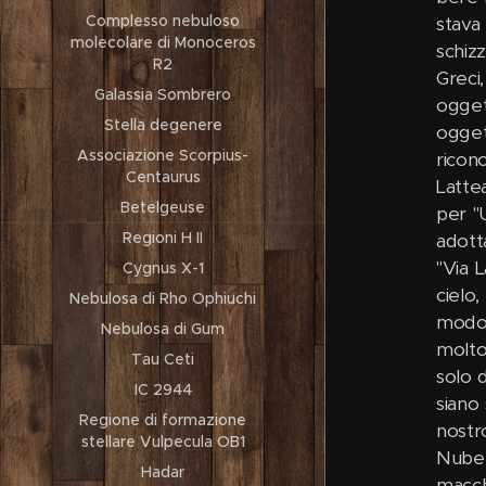
Complesso nebuloso
stava
molecolare di Monoceros
schiz
R2
Greci
Galassia Sombrero
ogget
Stella degenere
ogget
Associazione Scorpius-
ricon
Centaurus
Lattea
Betelgeuse
per "U
Regioni H II
adott
"Via 
Cygnus X-1
cielo,
Nebulosa di Rho Ophiuchi
modo c
Nebulosa di Gum
molto
Tau Ceti
solo d
IC 2944
siano 
Regione di formazione
nostr
stellare Vulpecula OB1
Nube 
Hadar
macchi