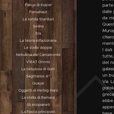
parte
Fascia di Kuiper
dalle
Fomalhaut
da mi
La sonda Stardust
Quest
Sedna
Murag
Eris
chiar
La teoria inflazionaria
mentre
Le stelle doppie
I dat
Nebulosa del Camaleonte
tutte
del n
V1647 Orionis
galas
La nebulosa di Gum
un bu
Sagittarius A*
Via L
Quasar
galak
Oggetti di Herbig-Haro
greca
La stella di Barnard
ebbe 
Gli esopianeti
appen
La Fascia principale
bere 