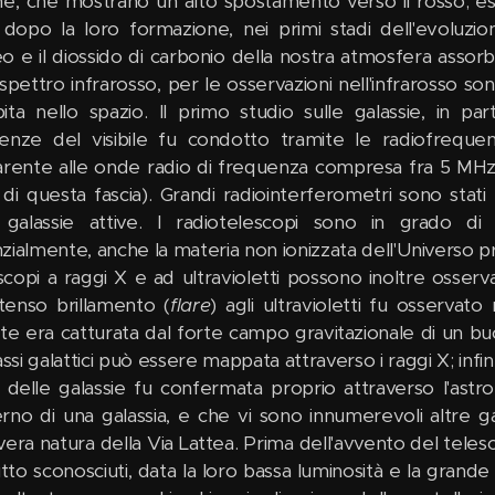
ne, che mostrano un alto spostamento verso il rosso; 
dopo la loro formazione, nei primi stadi dell'evoluzion
o e il diossido di carbonio della nostra atmosfera assorb
 spettro infrarosso, per le osservazioni nell'infrarosso s
bita nello spazio. Il primo studio sulle galassie, in pa
enze del visibile fu condotto tramite le radiofrequen
arente alle onde radio di frequenza compresa fra 5 MHz e
 di questa fascia). Grandi radiointerferometri sono stati
 galassie attive. I radiotelescopi sono in grado di 
ialmente, anche la materia non ionizzata dell'Universo pri
escopi a raggi X e ad ultravioletti possono inoltre osser
tenso brillamento (
flare
) agli ultravioletti fu osservat
nte era catturata dal forte campo gravitazionale di un bu
i galattici può essere mappata attraverso i raggi X; infine
i delle galassie fu confermata proprio attraverso l'astr
nterno di una galassia, e che vi sono innumerevoli altre 
 vera natura della Via Lattea. Prima dell'avvento del teles
tto sconosciuti, data la loro bassa luminosità e la grande 