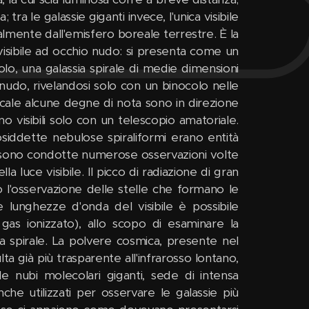
; tra le galassie giganti invece, l'unica visibile
almente dall'emisfero boreale terrestre. È la
 visibile ad occhio nudo: si presenta come un
golo, una galassia spirale di medie dimensioni
 nudo, rivelandosi solo con un binocolo nelle
ocale alcune degne di nota sono in direzione
o visibili solo con un telescopio amatoriale.
siddette nebulose spiraliformi erano entità
si sono condotte numerose osservazioni volte
a luce visibile. Il picco di radiazione di gran
to l'osservazione delle stelle che formano le
lle lunghezze d'onda del visibile è possibile
 gas ionizzato), allo scopo di esaminare la
e a spirale. La polvere cosmica, presente nel
lta già più trasparente all'infrarosso lontano,
le nubi molecolari giganti, sede di intensa
anche utilizzati per osservare le galassie più