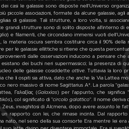
 dei casi le galassie sono disposte nell'Universo organi
 più piccole associazioni, formate da alcune galassie, ag
gliaia di galassie. Tali strutture, a loro volta, si associ
e grandi strutture sono di solito disposte all'interno di
lia
) e filamenti, che circondano immensi vuoti dell'Uni
o, la materia oscura sembra costituire circa il 90% della 
 per le galassie ellittiche si ritiene che questa percentual
i provenienti dalle osservazioni inducono a pensare che 
, esistano dei buchi neri supermassicci; la presenza di que
ucleo delle galassie cosiddette
attive
. Tuttavia la loro 
sia che li ospiti sia attiva, dato che anche la Via Latte
co nero massivo di nome Sagittarius A*. La parola "galass
attea, Γαλαξίας (
Galaxìas
) per l'appunto, che significa 
tikòs
), col significato di "
circolo galattico
". Il nome deriva
. Zeus, invaghitosi di Alcmena, dopo avere assunto le fatt
un rapporto con lei, che rimase incinta. Dal rapporto
a nato, nel seno della sua consorte Era mentre lei era
il suo latte divino per diventare immortale. Era si svegl