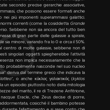
zzate secondo precise gerarchie associative,
li ammassi, che possono essere formati anche
ano nei più imponenti superammassi galattici.
 enormi correnti (come la cosiddetta
Grande
verso. Sebbene non sia ancora del tutto ben
massa di gran parte delle galassie a spirale,
e sia minore, variando fra lo 0 e circa il 50%.
al centro di molte galassie, sebbene non di
sti singolari oggetti spiegherebbe l'attività
presenza non implica necessariamente che la
a molto probabilmente nasconde nel suo nucleo
ia" deriva dal termine greco che indicava la
"
latteo
", o anche κύκλος γαλακτικός (
kyklos
 da un episodio piuttosto noto della mitologia
ezze del marito, il re di Trezene Anfitrione,
 nacque Eracle, che Zeus decise di porre,
 addormentata, cosicché il bambino potesse
iò durante l'allattamento e si rese conto che