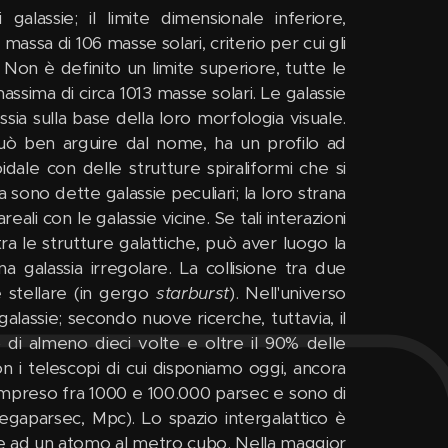
 galassie; il limite dimensionale inferiore,
massa di 106 masse solari, criterio per cui gli
. Non è definito un limite superiore, tutte le
ima di circa 1013 masse solari. Le galassie
ia sulla base della loro morfologia visuale.
 può ben arguire dal nome, ha un profilo ad
idale con delle strutture spiraliformi che si
 sono dette galassie peculiari; la loro strana
eali con le galassie vicine. Se tali interazioni
ra le strutture galattiche, può aver luogo la
a galassia irregolare. La collisione tra due
 stellare (in gergo
starburst
). Nell'universo
alassie; secondo nuove ricerche, tuttavia, il
o di almeno dieci volte e oltre il 90% delle
on i telescopi di cui disponiamo oggi, ancora
ompreso fra 1000 e 100.000 parsec e sono di
megaparsec, Mpc). Lo spazio intergalattico è
ore ad un atomo al metro cubo. Nella maggior