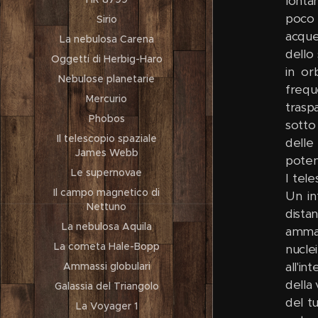
lonta
poco 
Sirio
acque
La nebulosa Carena
dello
Oggetti di Herbig-Haro
in or
Nebulose planetarie
frequ
Mercurio
trasp
Phobos
sotto
Il telescopio spaziale
delle
James Webb
potenz
Le supernovae
I tel
Il campo magnetico di
Un in
Nettuno
dista
La nebulosa Aquila
ammass
La cometa Hale-Bopp
nucle
all'i
Ammassi globulari
della
Galassia del Triangolo
del tu
La Voyager 1