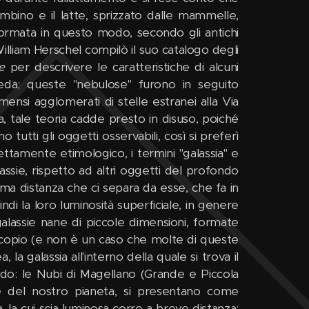
mbino e il latte, sprizzato dalle mammelle,
formata in questo modo, secondo gli antichi
illiam Herschel compilò il suo catalogo degli
e
per descrivere le caratteristiche di alcuni
eda; queste "nebulose" furono in seguito
mensi agglomerati di stelle estranei alla Via
via, tale teoria cadde presto in disuso, poiché
o tutti gli oggetti osservabili, così si preferì
rettamente etimologico, i termini "galassia" e
assie, rispetto ad altri oggetti del profondo
ssima distanza che ci separa da esse, che fa in
uindi la loro luminosità superficiale, in genere
alassie nane di piccole dimensioni, formate
elescopio (e non è un caso che molte di queste
 la galassia all'interno della quale si trova il
nudo: le Nubi di Magellano (Grande e Piccola
ale del nostro pianeta, si presentano come
, la cui scia luminosa corre a breve distanza;