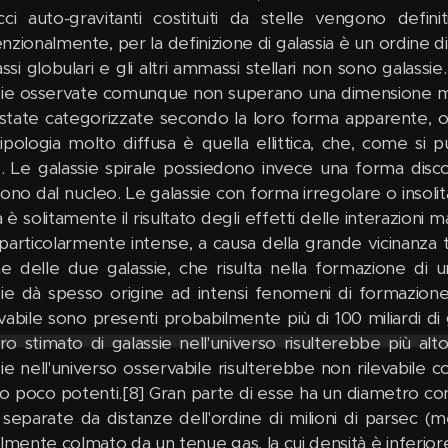
cci auto-gravitanti costituiti da stelle vengono definiti
zionalmente, per la definizione di galassia è un ordine di 
i globulari e gli altri ammassi stellari non sono galassie
sie osservate comunque non superano una dimensione mass
state categorizzate secondo la loro forma apparente, oss
ipologia molto diffusa è quella ellittica, che, come si
se. Le galassie spirale possiedono invece una forma disco
ono dal nucleo. Le galassie con forma irregolare o insolita
è solitamente il risultato degli effetti delle interazioni mar
particolarmente intense, a causa della grande vicinanza t
ne delle due galassie, che risulta nella formazione di un
sie dà spesso origine ad intensi fenomeni di formazione
vabile sono presenti probabilmente più di 100 miliardi di g
o stimato di galassie nell'universo risulterebbe più alt
sie nell'universo osservabile risulterebbe non rilevabile c
o poco potenti.[8] Gran parte di esse ha un diametro c
o separate da distanze dell'ordine di milioni di parsec (
almente colmato da un tenue gas, la cui densità è inferi