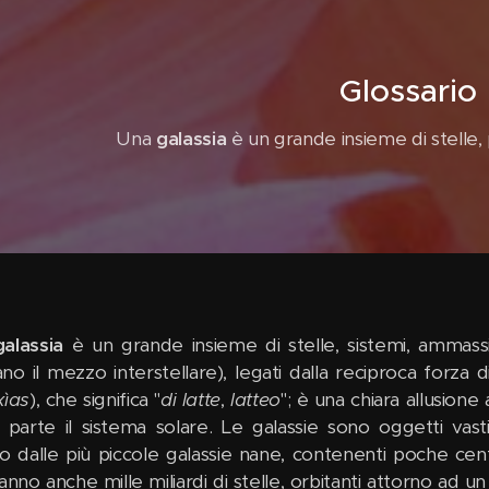
Glossario
Una
galassia
è un grande insieme di stelle, p
galassia
è un grande insieme di stelle, sistemi, ammassi 
no il mezzo interstellare), legati dalla reciproca forza 
xìas
), che significa "
di latte
,
latteo
"; è una chiara allusione 
a parte il sistema solare. Le galassie sono oggetti vast
o dalle più piccole galassie nane, contenenti poche centina
anno anche mille miliardi di stelle, orbitanti attorno ad u