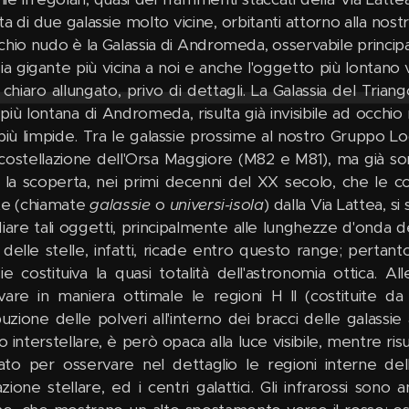
tta di due galassie molto vicine, orbitanti attorno alla nostra
chio nudo è la Galassia di Andromeda, osservabile princip
sia gigante più vicina a noi e anche l'oggetto più lontano
chiaro allungato, privo di dettagli. La Galassia del Trian
più lontana di Andromeda, risulta già invisibile ad occhio
 più limpide. Tra le galassie prossime al nostro Gruppo L
 costellazione dell'Orsa Maggiore (M82 e M81), ma già son
la scoperta, nei primi decenni del XX secolo, che le co
nte (chiamate
galassie
o
universi-isola
) dalla Via Lattea, 
iare tali oggetti, principalmente alle lunghezze d'onda dell
 delle stelle, infatti, ricade entro questo range; pertan
sie costituiva la quasi totalità dell'astronomia ottica. A
vare in maniera ottimale le regioni H II (costituite da
ibuzione delle polveri all'interno dei bracci delle galassi
interstellare, è però opaca alla luce visibile, mentre risu
zzato per osservare nel dettaglio le regioni interne del
ione stellare, ed i centri galattici. Gli infrarossi sono 