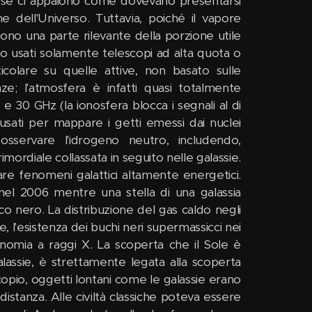
esse ci appaiono come dovevano presentarsi
e dell'Universo. Tuttavia, poiché il vapore
ono una parte rilevante della porzione utile
ono usati solamente telescopi ad alta quota o
rticolare su quelle attive, non basato sulle
ze; l'atmosfera è infatti quasi totalmente
 30 GHz (la ionosfera blocca i segnali al di
 usati per mappare i getti emessi dai nuclei
osservare l'idrogeno neutro, includendo,
mordiale collassata in seguito nelle galassie.
vare fenomeni galattici altamente energetici.
o nel 2006 mentre una stella di una galassia
co nero. La distribuzione del gas caldo negli
, l'esistenza dei buchi neri supermassicci nei
onomia a raggi X. La scoperta che il Sole è
galassie, è strettamente legata alla scoperta
copio, oggetti lontani come le galassie erano
distanza. Alle civiltà classiche poteva essere