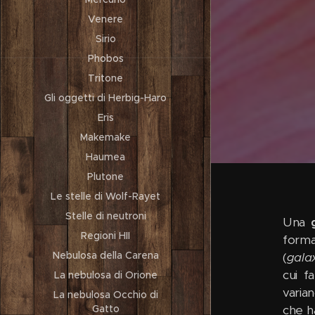
Venere
Sirio
Phobos
Tritone
Gli oggetti di Herbig-Haro
Eris
Makemake
Haumea
Plutone
Le stelle di Wolf-Rayet
Stelle di neutroni
Una
Regioni HII
forma
Nebulosa della Carena
(
gala
cui f
La nebulosa di Orione
varian
La nebulosa Occhio di
che h
Gatto