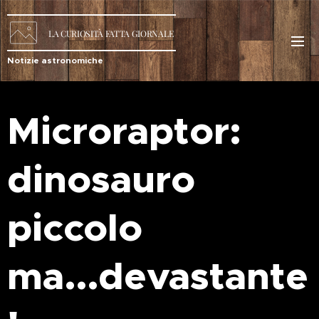
LA
CURIOSITÀ
FATTA GIORNALE
Notizie astronomiche
Microraptor:
dinosauro
piccolo
ma...devastante