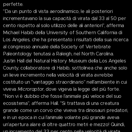
perfette.
"Da un punto di vista aerodinamico, le ali posteriori
incrementavano la sua capacità di virata dal 33 al 50 per
cento rispetto al solo utilizzo delle ali anteriori", afferma
Michael Habib della University of Southern California di
Los Angeles, che ha presentato i risultati della sua ricerca
al congresso annuale della Society of Vertebrate
Paleontology tenutasi a Raleigh, nel North Carolina.
Justin Hall del Natural History Museum della Los Angeles
County, collaboratore di Habib, sottolinea che anche solo
un lieve incremento nella velocità di virata avrebbe
costituito un "vantaggio straordinario" nell'ambiente in cui
viveva
Microraptor
, dove vigeva la legge del più forte.
"Non vi è dubbio che fosse l'animale più veloce del suo
ecosistema", afferma Hall. "Si trattava di una creatura
grande come un corvo che viveva tra dinosauri predatori,
e in un epoca in cui l'animale volante più grande aveva
un'apertura alare di oltre quattro metri e mezzo! Quindi,
un incremento del 33 per cento nella velocità di virata