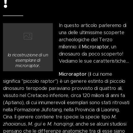
!
In questo articolo parleremo di
una delle ultimissime scoperte
archeologiche del Terzo
millennio: il
Microraptor,
un
dinosauro da poco scoperto!
la ricostruzione di un
esemplare di
Vediamo le sue caratteristiche....
microraptor.
Microraptor
(il cui nome
significa "piccolo raptor") è un genere estinto di piccolo
dinosauro teropode paraviano provvisto di quattro ali,
vissuto nel Cretaceo inferiore, circa 120 milioni di anni fa
(Aptiano), di cui innumerevoli esemplari sono stati ritrovati
nella Formazione Jiufotang, nella Provincia di Liaoning,
Cina. Il genere contiene tre specie: la specie tipo
M.
zhaoianus
,
M. gui
e
M. hanqingi
, anche se alcuni studiosi
pensano che le differenze anatomiche tra di esse siano