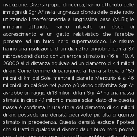
rivoluzione. Diversi gruppi di ricerca, hanno ottenuto delle
immagini di Sgr A* nella lunghezza d'onda delle onde radio
utilizzando l'interferometria a lunghissima base (VLBI); le
immagini ottenute hanno rilevato un disco di
accrescimento e un getto relativistico che farebbe
pensare ad un buco nero supermassiccio. Le misure
hanno una risoluzione di un diametro angolare pari a 37
microsecondi d'arco con un errore stimato in +16 e −10. A
26000 al di distanza equivale ad un diametro di 44 milioni
di km. Come termine di paragone, la Terra si trova a 150
milioni di km dal Sole, mentre il pianeta Mercurio è a 46
milioni di km dal Sole nel punto più vicino dell'orbita. Sgr A*
avrebbe un raggio di 13 milioni di km. Sgr A* ha una massa
stimata in circa 4,1 milioni di masse solari; dato che questa
massa è confinata in una sfera del diametro di 44 milioni
di km, possiede una densità dieci volte più alta di quanto
stimato in precedenza. Questa densità esclude l'ipotesi
che si tratti di qualcosa di diverso da un buco nero poiché
con altre concentrazioni l'oggetto sarebbe collassato o