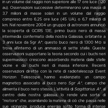
in un volume dal raggio non superiore alle 17 ore luce (120
au). Osservazioni successive determinarono una massa di
3,7 milioni di masse solari in un volume dal raggio
compreso entro 6,25 ore luce (45 UA), o 6,7 miliardi di
km. Nel novembre 2004 un gruppo di astronomi annunciò
la scoperta di GCIRS 13E, primo buco nero di massa
intermedia confermato della nostra Galassia, orbitante a
3 anni luce da Sgr A*; questo buco nero di 1300 M⊙ si
trova all'interno di un ammasso di sette stelle. Queste
osservazioni supportano la teoria secondo cui i buchi neri
supermassicci crescono assorbendo materia dalle stelle
vicine e da buchi neri di massa inferiore. Recenti
osservazioni dirette con la rete di radiotelescopi Event
Horizon Telescope hanno evidenziato un campo
Sgr A*
magnetico associato al buco nero
, campo che
Sagittarius A*
alimenta il buco nero stesso. L'attività di
, al
centro della nostra galassia, lo rende una sorta di
"motore" che, assimilando la materia di ciò che passa nelle
sue vicinanze, produce energia sotto forma di intense