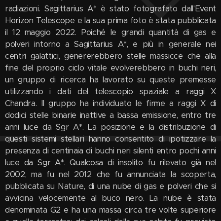
radiazioni. Sagittarius A* è stato fotografato dall'Event
Horizon Telescope e la sua prima foto è stata pubblicata
il 12 maggio 2022. Poiché le grandi quantità di gas e
polveri intorno a Sagittarius A*, e più in generale nei
centri galattici, genererebbero stelle massicce che alla
fine del proprio ciclo vitale evolverebbero in buchi neri,
un gruppo di ricerca ha lavorato su queste premesse
utilizzando i dati del telescopio spaziale a raggi X
Chandra. Il gruppo ha individuato le firme a raggi X di
dodici stelle binarie inattive a bassa emissione, entro tre
anni luce da Sgr A*. La posizione e la distribuzione di
questi sistemi stellari hanno consentito di ipotizzare la
presenza di centinaia di buchi neri silenti entro pochi anni
luce da Sgr A*. Qualcosa di insolito fu rilevato già nel
2002, ma fu nel 2012 che fu annunciata la scoperta,
pubblicata su Nature, di una nube di gas e polveri che si
avvicina velocemente al buco nero. La nube è stata
denominata G2 e ha una massa circa tre volte superiore