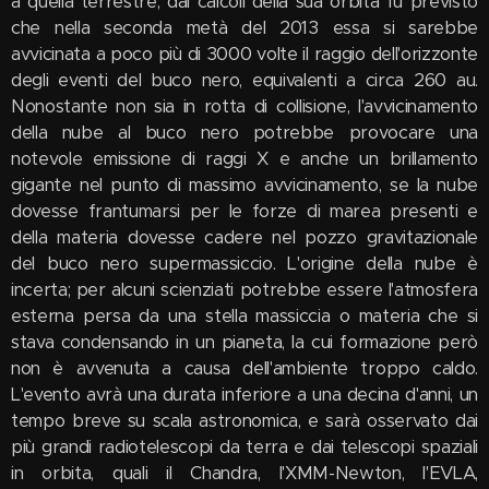
a quella terrestre; dai calcoli della sua orbita fu previsto
che nella seconda metà del 2013 essa si sarebbe
avvicinata a poco più di 3000 volte il raggio dell'orizzonte
degli eventi del buco nero, equivalenti a circa 260 au.
Nonostante non sia in rotta di collisione, l'avvicinamento
della nube al buco nero potrebbe provocare una
notevole emissione di raggi X e anche un brillamento
gigante nel punto di massimo avvicinamento, se la nube
dovesse frantumarsi per le forze di marea presenti e
della materia dovesse cadere nel pozzo gravitazionale
del buco nero supermassiccio. L'origine della nube è
incerta; per alcuni scienziati potrebbe essere l'atmosfera
esterna persa da una stella massiccia o materia che si
stava condensando in un pianeta, la cui formazione però
non è avvenuta a causa dell'ambiente troppo caldo.
L'evento avrà una durata inferiore a una decina d'anni, un
tempo breve su scala astronomica, e sarà osservato dai
più grandi radiotelescopi da terra e dai telescopi spaziali
in orbita, quali il Chandra, l'XMM-Newton, l'EVLA,