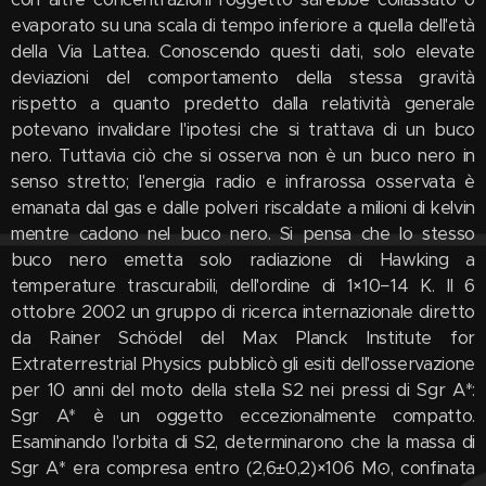
evaporato su una scala di tempo inferiore a quella dell'età
della Via Lattea. Conoscendo questi dati, solo elevate
deviazioni del comportamento della stessa gravità
rispetto a quanto predetto dalla relatività generale
potevano invalidare l'ipotesi che si trattava di un buco
nero. Tuttavia ciò che si osserva non è un buco nero in
senso stretto; l'energia radio e infrarossa osservata è
emanata dal gas e dalle polveri riscaldate a milioni di kelvin
mentre cadono nel buco nero. Si pensa che lo stesso
buco nero emetta solo radiazione di Hawking a
temperature trascurabili, dell'ordine di 1×10−14 K. Il 6
ottobre 2002 un gruppo di ricerca internazionale diretto
da Rainer Schödel del Max Planck Institute for
Extraterrestrial Physics pubblicò gli esiti dell'osservazione
per 10 anni del moto della stella S2 nei pressi di Sgr A*:
Sgr A* è un oggetto eccezionalmente compatto.
Esaminando l'orbita di S2, determinarono che la massa di
Sgr A* era compresa entro (2,6±0,2)×106 M⊙, confinata