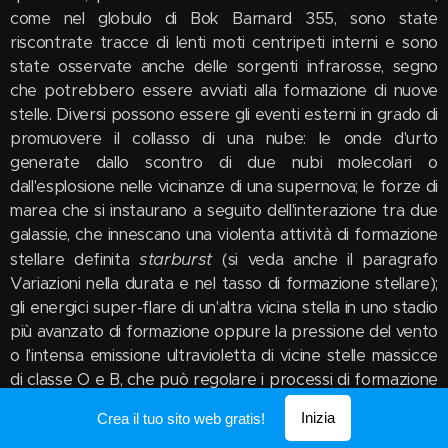
come nel globulo di Bok Barnard 355, sono state
riscontrate tracce di lenti moti centripeti interni e sono
state osservate anche delle sorgenti infrarosse, segno
che potrebbero essere avviati alla formazione di nuove
stelle. Diversi possono essere gli eventi esterni in grado di
promuovere il collasso di una nube: le onde d'urto
generate dallo scontro di due nubi molecolari o
dall'esplosione nelle vicinanze di una supernova; le forze di
marea che si instaurano a seguito dell'interazione tra due
galassie, che innescano una violenta attività di formazione
starburst
stellare definita
(si veda anche il paragrafo
Variazioni nella durata e nel tasso di formazione stellare);
gli energici super-flare di un'altra vicina stella in uno stadio
più avanzato di formazione oppure la pressione del vento
o l'intensa emissione ultravioletta di vicine stelle massicce
di classe O e B, che può regolare i processi di formazione
stellare all'interno delle regioni H II (schema sottostante).
Inizia
Crea il tuo sito web gratis!
Si ipotizza inoltre che la presenza di un buco nero