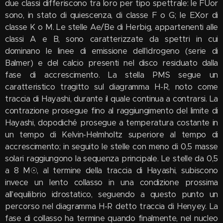
due classi differiscono tra loro per tipo spettrale: le FUor
sono, in stato di quiescenza, di classe F o G; le EXor di
classe K o M. Le stelle Ae/Be di Herbig, appartenenti alle
classi A e B, sono caratterizzate da spettri in cui
dominano le linee di emissione dell'idrogeno (serie di
Balmer) e del calcio presenti nel disco residuato dalla
fase di accrescimento. La stella PMS segue un
caratteristico tragitto sul diagramma H-R, noto come
traccia di Hayashi, durante il quale continua a contrarsi. La
contrazione prosegue fino al raggiungimento del limite di
Hayashi, dopodiché prosegue a temperatura costante in
un tempo di Kelvin-Helmholtz superiore al tempo di
accrescimento; in seguito le stelle con meno di 0,5 masse
solari raggiungono la sequenza principale. Le stelle da 0,5
a 8 M☉, al termine della traccia di Hayashi, subiscono
invece un lento collasso in una condizione prossima
all'equilibrio idrostatico, seguendo a questo punto un
percorso nel diagramma H-R detto traccia di Henyey. La
fase di collasso ha termine quando finalmente, nel nucleo