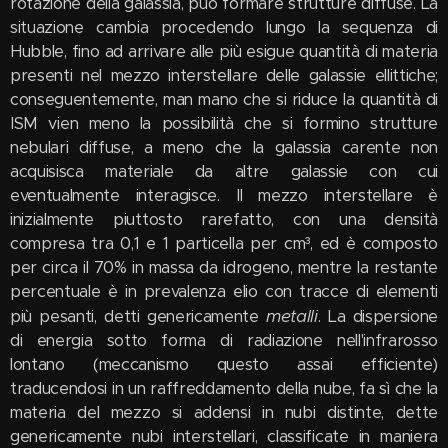
rotazione della galassia, può formare strutture diffuse. La
situazione cambia procedendo lungo la sequenza di
Hubble, fino ad arrivare alle più esigue quantità di materia
presenti nel mezzo interstellare delle galassie ellittiche;
conseguentemente, man mano che si riduce la quantità di
ISM vien meno la possibilità che si formino strutture
nebulari diffuse, a meno che la galassia carente non
acquisisca materiale da altre galassie con cui
eventualmente interagisce. Il mezzo interstellare è
inizialmente piuttosto rarefatto, con una densità
compresa tra 0,1 e 1 particella per cm³, ed è composto
per circa il 70% in massa da idrogeno, mentre la restante
percentuale è in prevalenza elio con tracce di elementi
metalli
più pesanti, detti genericamente
. La dispersione
di energia sotto forma di radiazione nell'infrarosso
lontano (meccanismo questo assai efficiente)
traducendosi in un raffreddamento della nube, fa sì che la
materia del mezzo si addensi in nubi distinte, dette
genericamente nubi interstellari, classificate in maniera