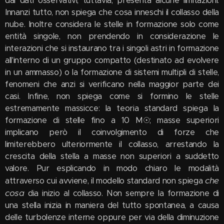
dai dati osservativi; tuttavia, presenta alcune limitazioni.
Innanzi tutto, non spiega che cosa inneschi il collasso della
nube. Inoltre considera le stelle in formazione solo come
entità singole, non prendendo in considerazione le
interazioni che si instaurano tra i singoli astri in formazione
all'interno di un gruppo compatto (destinato ad evolvere
in un ammasso) o la formazione di sistemi multipli di stelle,
fenomeni che anzi si verificano nella maggior parte dei
casi. Infine, non spiega come si formino le stelle
estremamente massicce: la teoria standard spiega la
formazione di stelle fino a 10 M☉; masse superiori
implicano però il coinvolgimento di forze che
limiterebbero ulteriormente il collasso, arrestando la
crescita della stella a masse non superiori a suddetto
valore. Pur esplicando in modo chiaro le modalità
che
attraverso cui avviene, il modello standard non spiega
cosa
dia inizio al collasso. Non sempre la formazione di
una stella inizia in maniera del tutto spontanea, a causa
delle turbolenze interne oppure per via della diminuzione