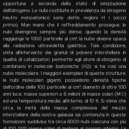
opportuna a seconda dello stato di ionizzazione
dell'idrogeno. Le nubi costituite in prevalenza da idrogeno
acca
neutro monoatomico sono dette regioni H I (
primo
). Man mano che il raffreddamento prosegue, le
nubi divengono sempre più dense; quando la densità
raggiunge le 1000 particelle al cm³, la nube diviene opaca
alla radiazione ultravioletta galattica. Tale condizione,
unita all'intervento dei granuli di polvere interstellare in
qualità di catalizzatori, permette agli atomi di idrogeno di
combinarsi in molecole biatomiche (H2): si ha così una
nube molecolare. I maggiori esemplari di queste strutture,
le nubi molecolari giganti, possiedono densità tipiche
dell'ordine delle 100 particelle al cm³, diametri di oltre 100
anni luce, masse superiori a 6 milioni di masse solari (M☉)
ed una temperatura media, all'interno, di 10 K. Si stima che
circa la metà della massa complessiva del mezzo
interstellare della nostra galassia sia contenuta in queste
formazioni, suddivisa tra circa 6000 nubi ciascuna con più
di 100 000 masse solari di materia al proprio interno. La