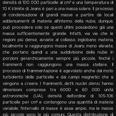
densità di 100 000 particelle al cm³ e una temperatura di
10 K il limite di Jeans è pari a una massa solare. Il processo
di condensazione di grandi masse a partire da locali
addensamenti di materia all'interno della nube, dunque,
può procedere solo se questi ultimi possiedono già una
massa sufficientemente grande. Infatti, via via che le
regioni più dense, avviate al collasso, inglobano materia,
localmente si raggiungono masse di Jeans meno elevate,
che portano quindi a una suddivisione della nube in
porzioni gerarchicamente sempre più piccole, finché i
frammenti non raggiungono una massa stellare. Il
processo di frammentazione è agevolato anche dal moto
turbolento delle particelle e dai campi magnetici che si
nuclei densi
vengono a creare. I frammenti, detti
, hanno
dimensioni comprese tra 6000 e 60 000 unità
astronomiche (UA), densità dell'ordine di 105-106
particelle per cm³ e contengono una quantità di materia
variabile; l'intervallo di masse è assai ampio, ma le masse
più piccole sono le più comuni. Questa distribuzione di