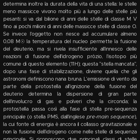
determina inoltre la durata della vita di una stella: le stelle
meno massicce vivono molto più a lungo delle stelle più
pesanti: si va dal bilione di anni delle stelle di classe M V
fino ai pochi milioni di anni delle massicce stelle di classe O.
Se invece l'oggetto non riesce ad accumulare almeno
0,08 M☉ la temperatura del nucleo permette la fusione
del deuterio, ma si rivela insufficiente all'innesco delle
reazioni di fusione dell'idrogeno pròzio, l'isotopo più
comune di questo elemento (11H); questa "stella mancata",
dopo una fase di stabilizzazione, diviene quella che gli
astronomi definiscono nana bruna. L'emissione di vento da
parte della protostella all'ignizione della fusione del
deuterio determina la dispersione di gran parte
dell'involucro di gas e polveri che la circonda; la
protostella passa così alla fase di stella pre-sequenza
pre-main sequence
principale (o stella PMS, dall'inglese
),
la cui fonte di energia è ancora il collasso gravitazionale e
non la fusione dell'idrogeno come nelle stelle di sequenza
principale. Si riconoscono due principali classi di stelle