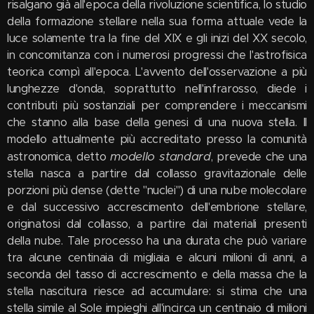
risalgano già all'epoca della rivoluzione scientifica, lo studio
della formazione stellare nella sua forma attuale vede la
luce solamente tra la fine del XIX e gli inizi del XX secolo,
in concomitanza con i numerosi progressi che l'astrofisica
teorica compì all'epoca. L'avvento dell'osservazione a più
lunghezze d'onda, soprattutto nell'infrarosso, diede i
contributi più sostanziali per comprendere i meccanismi
che stanno alla base della genesi di una nuova stella. Il
modello attualmente più accreditato presso la comunità
modello standard
astronomica, detto
, prevede che una
stella nasca a partire dal collasso gravitazionale delle
porzioni più dense (dette "nuclei") di una nube molecolare
e dal successivo accrescimento dell'embrione stellare,
originatosi dal collasso, a partire dai materiali presenti
della nube. Tale processo ha una durata che può variare
tra alcune centinaia di migliaia e alcuni milioni di anni, a
seconda del tasso di accrescimento e della massa che la
stella nascitura riesce ad accumulare: si stima che una
stella simile al Sole impieghi all'incirca un centinaio di milioni