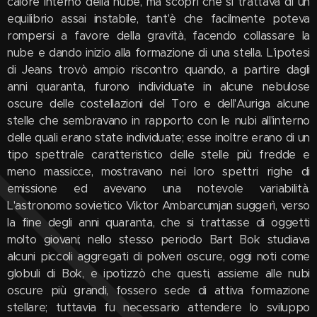
calore interno della nube, ma scoprì che si trattava di un
equilibrio assai instabile, tant'è che facilmente poteva
rompersi a favore della gravità, facendo collassare la
nube e dando inizio alla formazione di una stella. L'ipotesi
di Jeans trovò ampio riscontro quando, a partire dagli
anni quaranta, furono individuate in alcune nebulose
oscure delle costellazioni del Toro e dell'Auriga alcune
stelle che sembravano in rapporto con le nubi all'interno
delle quali erano state individuate; esse inoltre erano di un
tipo spettrale caratteristico delle stelle più fredde e
meno massicce, mostravano nei loro spettri righe di
emissione ed avevano una notevole variabilità.
L'astronomo sovietico Viktor Ambarcumjan suggerì, verso
la fine degli anni quaranta, che si trattasse di oggetti
molto giovani; nello stesso periodo Bart Bok studiava
alcuni piccoli aggregati di polveri oscure, oggi noti come
globuli di Bok, e ipotizzò che questi, assieme alle nubi
oscure più grandi, fossero sede di attiva formazione
stellare; tuttavia fu necessario attendere lo sviluppo