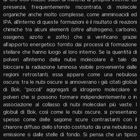
presenza, frequentemente riscontrata, di molecole
organiche anche molto complesse, come amminoacidi ed
IPA, all'interno di queste formazioni è il risultato di reazioni
chimiche tra alcuni elementi (oltre all'idrogeno, carbonio,
ossigeno, azoto e zolfo) che si verificano grazie
all'apporto energetico fornito dai processi di formazione
stellare che hanno luogo al loro interno. Se la quantità di
polveri all'interno della nube molecolare è tale da
bloccare la radiazione luminosa visibile proveniente dalle
regioni retrostanti, essa appare come una nebulosa
oscura; tra le nubi oscure si annoverano i già citati globuli
di Bok, "piccoli" aggregati di idrogeno molecolare e
polveri che si possono formare indipendentemente o in
associazione al collasso di nubi molecolari più vaste. I
globuli di Bok, così come le nubi oscure, si presentano
spesso come delle sagome scure contrastanti con il
chiarore diffuso dello sfondo costituito da una nebulosa a
emissione o dalle stelle di fondo. Si pensa che un tipico