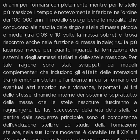
di anni per formarsi completamente, mentre per le stelle
più massicce il tempo è notevolmente inferiore, nell'ordine
dei 100 000 anni. Il modello spiega bene le modalità che
conducono alla nascita delle singole stelle di massa piccola
e media (tra 0,08 e 10 volte la massa solare) e trova
riscontro anche nella funzione di massa iniziale; risulta più
lacunoso invece per quanto riguarda la formazione dei
sistemi e degli ammassi stellari e delle stelle massicce. Per
tale ragione sono stati sviluppati dei modelli
complementari che includono gli effetti delle interazioni
tra gli embrioni stellari e l'ambiente in cui si formano ed
eventuali altri embrioni nelle vicinanze, importanti ai fini
delle stesse dinamiche interne dei sistemi e soprattutto
della massa che le stelle nasciture riusciranno a
raggiungere. Le fasi successive della vita della stella, a
partire dalla sequenza principale, sono di competenza
dell'evoluzione stellare. Lo studio della formazione
stellare, nella sua forma moderna, è databile tra il XIX e il
XX secolo, anche se le idee che ne stanno alla base