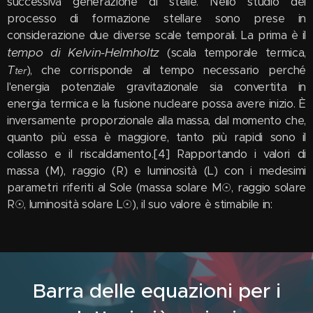
successiva generazione di stelle. Nello studio del
processo di formazione stellare sono prese in
considerazione due diverse scale temporali. La prima è il
tempo di Kelvin-Helmholtz
(scala temporale termica,
T
), che corrisponde al tempo necessario perché
ter
l'energia potenziale gravitazionale sia convertita in
energia termica e la fusione nucleare possa avere inizio. È
inversamente proporzionale alla massa, dal momento che,
quanto più essa è maggiore, tanto più rapidi sono il
collasso e il riscaldamento.[4] Rapportando i valori di
massa (M), raggio (R) e luminosità (L) con i medesimi
parametri riferiti al Sole (massa solare M☉, raggio solare
R☉, luminosità solare L☉), il suo valore è stimabile in:
Barra delle equazioni per i