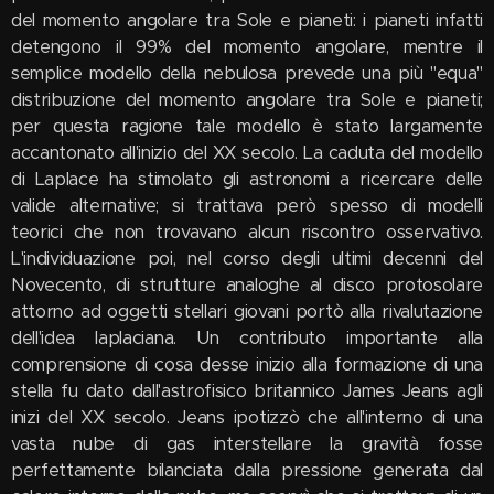
del momento angolare tra Sole e pianeti: i pianeti infatti
detengono il 99% del momento angolare, mentre il
semplice modello della nebulosa prevede una più "equa"
distribuzione del momento angolare tra Sole e pianeti;
per questa ragione tale modello è stato largamente
accantonato all'inizio del XX secolo. La caduta del modello
di Laplace ha stimolato gli astronomi a ricercare delle
valide alternative; si trattava però spesso di modelli
teorici che non trovavano alcun riscontro osservativo.
L'individuazione poi, nel corso degli ultimi decenni del
Novecento, di strutture analoghe al disco protosolare
attorno ad oggetti stellari giovani portò alla rivalutazione
dell'idea laplaciana. Un contributo importante alla
comprensione di cosa desse inizio alla formazione di una
stella fu dato dall'astrofisico britannico James Jeans agli
inizi del XX secolo. Jeans ipotizzò che all'interno di una
vasta nube di gas interstellare la gravità fosse
perfettamente bilanciata dalla pressione generata dal