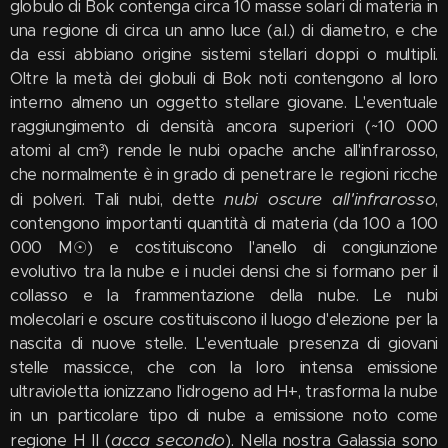
globulo di Bok contenga circa 10 masse solari di materia in
una regione di circa un anno luce (a.l.) di diametro, e che
da essi abbiano origine sistemi stellari doppi o multipli.
Oltre la metà dei globuli di Bok noti contengono al loro
interno almeno un oggetto stellare giovane. L'eventuale
raggiungimento di densità ancora superiori (~10 000
atomi al cm³) rende le nubi opache anche all'infrarosso,
che normalmente è in grado di penetrare le regioni ricche
nubi oscure all'infrarosso
di polveri. Tali nubi, dette
,
contengono importanti quantità di materia (da 100 a 100
000 M☉) e costituiscono l'anello di congiunzione
evolutivo tra la nube e i nuclei densi che si formano per il
collasso e la frammentazione della nube. Le nubi
molecolari e oscure costituiscono il luogo d'elezione per la
nascita di nuove stelle. L'eventuale presenza di giovani
stelle massicce, che con la loro intensa emissione
ultravioletta ionizzano l'idrogeno ad H+, trasforma la nube
in un particolare tipo di nube a emissione noto come
acca secondo
regione H II (
). Nella nostra Galassia sono