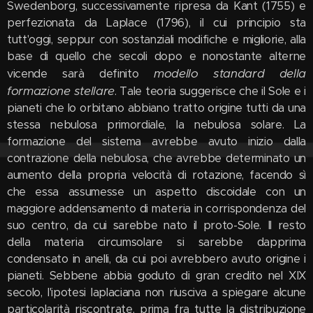
Swedenborg, successivamente ripresa da Kant (1755) e
perfezionata da Laplace (1796), il cui principio sta
tutt'oggi, seppur con sostanziali modifiche e migliorie, alla
base di quello che secoli dopo e nonostante alterne
modello standard della
vicende sarà definito
formazione stellare
. Tale teoria suggerisce che il Sole e i
pianeti che lo orbitano abbiano tratto origine tutti da una
stessa nebulosa primordiale, la nebulosa solare. La
formazione del sistema avrebbe avuto inizio dalla
contrazione della nebulosa, che avrebbe determinato un
aumento della propria velocità di rotazione, facendo sì
che essa assumesse un aspetto discoidale con un
maggiore addensamento di materia in corrispondenza del
suo centro, da cui sarebbe nato il proto-Sole. Il resto
della materia circumsolare si sarebbe dapprima
condensato in anelli, da cui poi avrebbero avuto origine i
pianeti. Sebbene abbia goduto di gran credito nel XIX
secolo, l'ipotesi laplaciana non riusciva a spiegare alcune
particolarità riscontrate, prima fra tutte la distribuzione