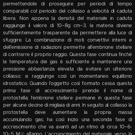
permettendole di proseguire per periodi di tempo
comparabili col periodo del collasso a velocità di caduta
libera. Non appena la densità del materiale in caduta
raggiunge il valore di 10−8g cm−3, la materia diviene
sufficientemente trasparente da permettere alla luce di
sfuggire. La combinazione di moti convettivi interni e
dell'emissione di radiazioni permette all'embrione stellare
di contrarre il proprio raggio. Questa fase continua finché
la temperatura dei gas è sufficiente a mantenere una
pressione abbastanza elevata da evitare un ulteriore
collasso; si raggiunge così un momentaneo equilibrio
idrostatico. Quando l'oggetto così formato cessa questa
prima fase di accrescimento prende il nome di
protostella; l'embrione stellare permane in questa fase
per alcune decine di migliaia di anni. In seguito al collasso la
protostella deve aumentare la propria massa
accumulando gas; ha così inizio una seconda fase di
accrescimento che va avanti ad un ritmo di circa 10−6-
10−5 M☉ all'anno. L'accrescimento del materiale verso la