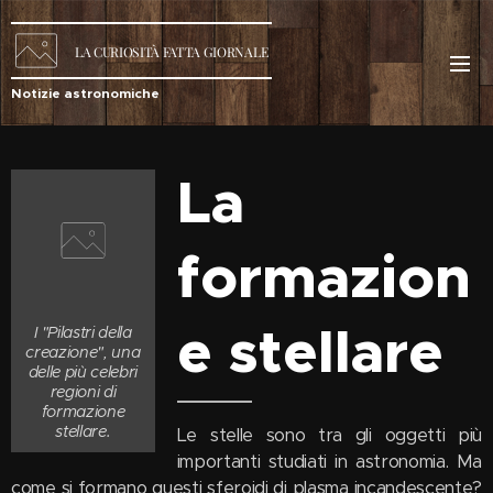
LA
CURIOSITÀ
FATTA GIORNALE
Notizie astronomiche
La
formazion
e stellare
I "Pilastri della
creazione", una
delle più celebri
regioni di
formazione
stellare.
Le stelle sono tra gli oggetti più
importanti studiati in astronomia. Ma
come si formano questi sferoidi di plasma incandescente?