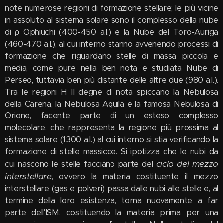
note numerose regioni di formazione stellare; le più vicine
in assoluto al sistema solare sono il complesso della nube
di ρ Ophiuchi (400-450 a.l.) e la Nube del Toro-Auriga
(460-470 a.l.), al cui interno stanno avvenendo processi di
formazione che riguardano stelle di massa piccola e
media, come pure nella ben nota e studiata Nube di
Perseo, tuttavia ben più distante delle altre due (980 a.l.).
Tra le regioni H II degne di nota spiccano la Nebulosa
della Carena, la Nebulosa Aquila e la famosa Nebulosa di
Orione, facente parte di un esteso complesso
molecolare, che rappresenta la regione più prossima al
sistema solare (1300 a.l.) al cui interno si stia verificando la
formazione di stelle massicce. Si ipotizza che le nubi da
ciclo del mezzo
cui nascono le stelle facciano parte del
interstellare
, ovvero la materia costituente il mezzo
interstellare (gas e polveri) passa dalle nubi alle stelle e, al
termine della loro esistenza, torna nuovamente a far
parte dell'ISM, costituendo la materia prima per una