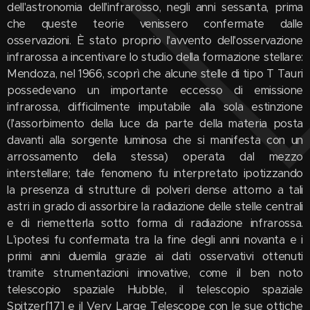
dell'astronomia dell'infrarosso, negli anni sessanta, prima
che queste teorie venissero confermate dalle
osservazioni. È stato proprio l'avvento dell'osservazione
infrarossa a incentivare lo studio della formazione stellare:
Mendoza, nel 1966, scoprì che alcune stelle di tipo T Tauri
possedevano un importante eccesso di emissione
infrarossa, difficilmente imputabile alla sola estinzione
(l'assorbimento della luce da parte della materia posta
davanti alla sorgente luminosa che si manifesta con un
arrossamento della stessa) operata dal mezzo
interstellare; tale fenomeno fu interpretato ipotizzando
la presenza di strutture di polveri dense attorno a tali
astri in grado di assorbire la radiazione delle stelle centrali
e di riemetterla sotto forma di radiazione infrarossa.
L'ipotesi fu confermata tra la fine degli anni novanta e i
primi anni duemila grazie ai dati osservativi ottenuti
tramite strumentazioni innovative, come il ben noto
telescopio spaziale Hubble, il telescopio spaziale
Spitzer[17] e il Very Large Telescope con le sue ottiche