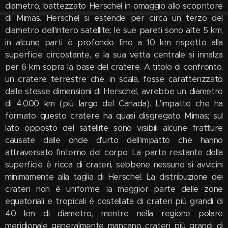
diametro, battezzato Herschel in omaggio allo scopritore
di Mimas. Herschel si estende per circa un terzo del
diametro dell'intero satellite; le sue pareti sono alte 5 km,
in alcune parti è profondo fino a 10 km rispetto alla
superficie circostante, e la sua vetta centrale si innalza
per 6 km sopra la base del cratere. A titolo di confronto,
un cratere terrestre che, in scala, fosse caratterizzato
dalle stesse dimensioni di Herschel, avrebbe un diametro
di 4.000 km (più largo del Canada). L'impatto che ha
formato questo cratere ha quasi disgregato Mimas; sul
lato opposto del satellite sono visibili alcune fratture
causate dalle onde d'urto dell'impatto che hanno
attraversato l'interno del corpo. La parte restante della
superficie è ricca di crateri, sebbene nessuno si avvicini
minimamente alla taglia di Herschel. La distribuzione dei
crateri non è uniforme: la maggior parte delle zone
equatoriali e tropicali è costellata di crateri più grandi di
40 km di diametro, mentre nella regione polare
meridionale generalmente mancano crateri più grandi di