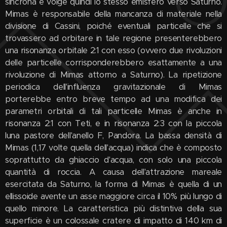
sincrona e volge quindi lo stesso emisfero verso Saturno.
Mimas è responsabile della mancanza di materiale nella
divisione di Cassini, poiché eventuali particelle che si
trovassero ad orbitare in tale regione presenterebbero
una risonanza orbitale 2:1 con esso (ovvero due rivoluzioni
delle particelle corrisponderebbero esattamente a una
rivoluzione di Mimas attorno a Saturno). La ripetizione
periodica dell'influenza gravitazionale di Mimas
porterebbe entro breve tempo ad una modifica dei
parametri orbitali di tali particelle Mimas è anche in
risonanza 2:1 con Teti, e in risonanza 2:3 con la piccola
luna pastore dell'anello F, Pandora. La bassa densità di
Mimas (1,17 volte quella dell'acqua) indica che è composto
soprattutto da ghiaccio d'acqua, con solo una piccola
quantità di roccia. A causa dell'attrazione mareale
esercitata da Saturno, la forma di Mimas è quella di un
ellissoide avente un asse maggiore circa il 10% più lungo di
quello minore. La caratteristica più distintiva della sua
superficie è un colossale cratere di impatto di 140 km di