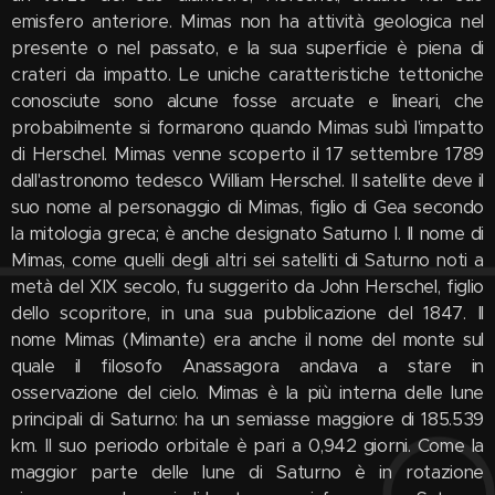
emisfero anteriore. Mimas non ha attività geologica nel
presente o nel passato, e la sua superficie è piena di
crateri da impatto. Le uniche caratteristiche tettoniche
conosciute sono alcune fosse arcuate e lineari, che
probabilmente si formarono quando Mimas subì l'impatto
di Herschel. Mimas venne scoperto il 17 settembre 1789
dall'astronomo tedesco William Herschel. Il satellite deve il
suo nome al personaggio di Mimas, figlio di Gea secondo
la mitologia greca; è anche designato Saturno I. Il nome di
Mimas, come quelli degli altri sei satelliti di Saturno noti a
metà del XIX secolo, fu suggerito da John Herschel, figlio
dello scopritore, in una sua pubblicazione del 1847. Il
nome Mimas (Mimante) era anche il nome del monte sul
quale il filosofo Anassagora andava a stare in
osservazione del cielo. Mimas è la più interna delle lune
principali di Saturno: ha un semiasse maggiore di 185.539
km. Il suo periodo orbitale è pari a 0,942 giorni. Come la
maggior parte delle lune di Saturno è in rotazione