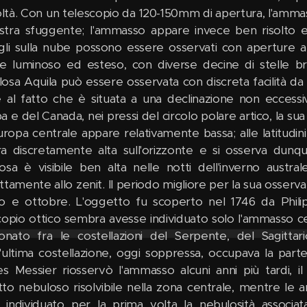
coltà. Con un telescopio da 120-150mm di apertura, l'amma
stra sfuggente; l'ammasso appare invece ben risolto e 
gli sulla nube possono essere osservati con aperture 
e luminoso ed esteso, con diverse decine di stelle bri
osa Aquila può essere osservata con discreta facilità da
e al fatto che è situata a una declinazione non eccess
 e del Canada, nei pressi del circolo polare artico, la sua
Europa centrale appare relativamente bassa; alle latitudi
a discretamente alta sull'orizzonte e si osserva dunqu
osa è visibile ben alta nelle notti dell'inverno austra
ttamente allo zenit. Il periodo migliore per la sua osserv
o e ottobre. L'oggetto fu scoperto nel 1746 da Phili
copio ottico sembra avesse individuato solo l'ammasso cent
ionato fra le costellazioni del Serpente, del Sagitta
'ultima costellazione, oggi soppressa, occupava la parte 
es Messier riosservò l'ammasso alcuni anni più tardi, 
to nebuloso risolvibile nella zona centrale, mentre le a
 individuato per la prima volta la nebulosità associat