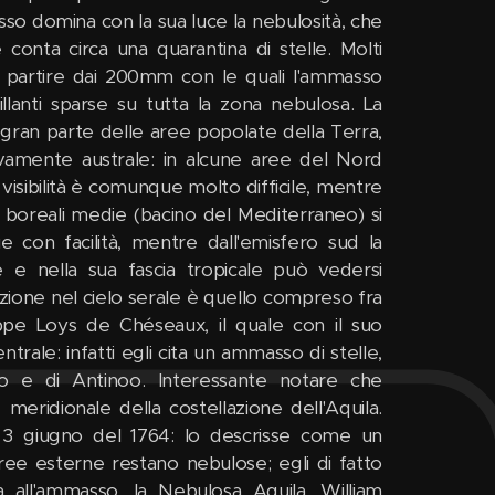
sso domina con la sua luce la nebulosità, che
conta circa una quarantina di stelle. Molti
a partire dai 200mm con le quali l'ammasso
llanti sparse su tutta la zona nebulosa. La
 gran parte delle aree popolate della Terra,
ivamente australe: in alcune aree del Nord
 visibilità è comunque molto difficile, mentre
ni boreali medie (bacino del Mediterraneo) si
e con facilità, mentre dall'emisfero sud la
le e nella sua fascia tropicale può vedersi
azione nel cielo serale è quello compreso fra
ppe Loys de Chéseaux, il quale con il suo
rale: infatti egli cita un ammasso di stelle,
rio e di Antinoo. Interessante notare che
meridionale della costellazione dell'Aquila.
il 3 giugno del 1764: lo descrisse come un
ree esterne restano nebulose; egli di fatto
a all'ammasso, la Nebulosa Aquila. William