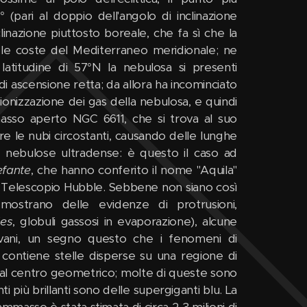
 (pari al doppio dell'angolo di inclinazione
clinazione piuttosto boreale, che fa sì che la
 le coste del Mediterraneo meridionale; ne
latitudine di 57°N la nebulosa si presenti
di ascensione retta; da allora ha incominciato
a ionizzazione dei gas della nebulosa, e quindi
mmasso aperto NGC 6611, che si trova al suo
re le nubi circostanti, causando delle lunghe
ni nebulose ultradense: è questo il caso ad
efante
, che hanno conferito il nome "Aquila"
l Telescopio Hubble. Sebbene non siano così
ostrano delle evidenze di protrusioni,
les
, globuli gassosi in evaporazione), alcune
iovani, un segno questo che i fenomeni di
 contiene stelle disperse su una regione di
' dal centro geometrico; molte di queste sono
più brillanti sono delle supergiganti blu. La
masso è stata stimata di circa 2-3 milioni di