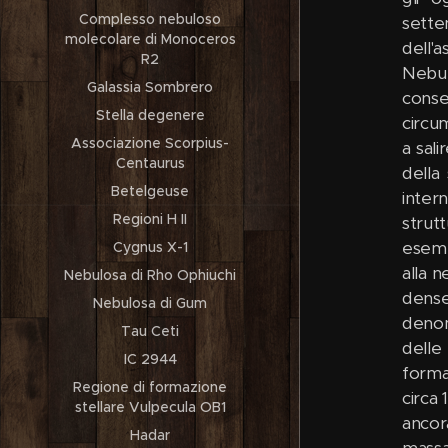
Complesso nebuloso
sette
molecolare di Monoceros
dell'a
R2
Nebul
Galassia Sombrero
conse
Stella degenere
circum
Associazione Scorpius-
a sali
Centaurus
della
Betelgeuse
inter
Regioni H II
strut
esemp
Cygnus X-1
alla 
Nebulosa di Rho Ophiuchi
dense
Nebulosa di Gum
deno
Tau Ceti
delle
IC 2944
forma
Regione di formazione
circa
stellare Vulpecula OB1
ancor
Hadar
massa