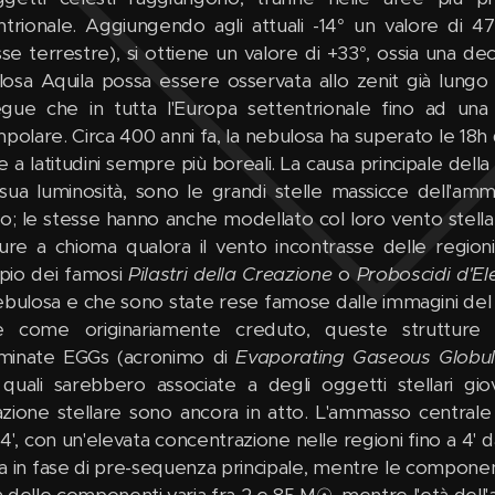
ntrionale. Aggiungendo agli attuali -14° un valore di 47°
sse terrestre), si ottiene un valore di +33°, ossia una de
osa Aquila possa essere osservata allo zenit già lungo
gue che in tutta l'Europa settentrionale fino ad una 
polare. Circa 400 anni fa, la nebulosa ha superato le 18h 
re a latitudini sempre più boreali. La causa principale dell
 sua luminosità, sono le grandi stelle massicce dell'a
no; le stesse hanno anche modellato col loro vento stella
ture a chioma qualora il vento incontrasse delle regio
io dei famosi
Pilastri della Creazione
o
Proboscidi d'El
nebulosa e che sono state rese famose dalle immagini de
 come originariamente creduto, queste strutture m
minate EGGs (acronimo di
Evaporating Gaseous Globu
 quali sarebbero associate a degli oggetti stellari g
zione stellare sono ancora in atto. L'ammasso centrale
 14', con un'elevata concentrazione nelle regioni fino a 4
a in fase di pre-sequenza principale, mentre le componenti 
 delle componenti varia fra 2 e 85 M☉, mentre l'età dell'am