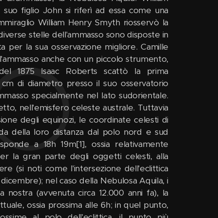
 suo figlio John si riferì ad essa come una
mmiraglio William Henry Smyth riosservò la
 diverse stelle dell'ammasso sono disposte in
 per la sua osservazione migliore. Camille
 l'ammasso anche con un piccolo strumento,
 del 1875 Isaac Roberts scattò la prima
0 cm di diametro presso il suo osservatorio
ammasso specialmente nel lato sudorientale.
tto, nell'emisfero celeste australe. Tuttavia
e degli equinozi, le coordinate celesti di
nda della loro distanza dal polo nord e sud
rrisponde a 18h 19m[1], ossia relativamente
r la gran parte degli oggetti celesti, alla
 (si noti come l'intersezione dell'eclittica
 dicembre); nel caso della Nebulosa Aquila, i
a nostra (avvenuta circa 12.000 anni fa), la
uale, ossia prossima alle 6h; in quel punto,
ssime al polo dell'eclittica, il punto più