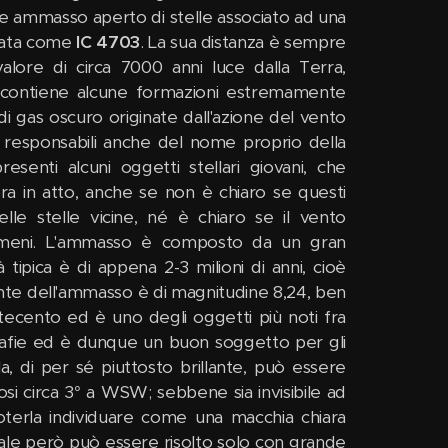
e ammasso aperto di stelle associato ad una
ogata come
IC 4703
. La sua distanza è sempre
alore di circa 7000 anni luce dalla Terra,
; contiene alcune formazioni estremamente
di gas oscuro originate dall'azione del vento
 responsabili anche del nome proprio della
senti alcuni oggetti stellari giovani, che
ra in atto, anche se non è chiaro se questi
elle stelle vicine, né è chiaro se il vento
enomeni. L'ammasso è composto da un gran
 tipica è di appena 2-3 milioni di anni, cioè
llante dell'ammasso è di magnitudine 8,24, ben
ttecento ed è uno degli oggetti più noti fra
tografie ed è dunque un buon soggetto per gli
la, di per sé piuttosto brillante, può essere
dosi circa 3° a WSW; sebbene sia invisibile ad
oterla individuare come una macchia chiara
quale però può essere risolto solo con grande