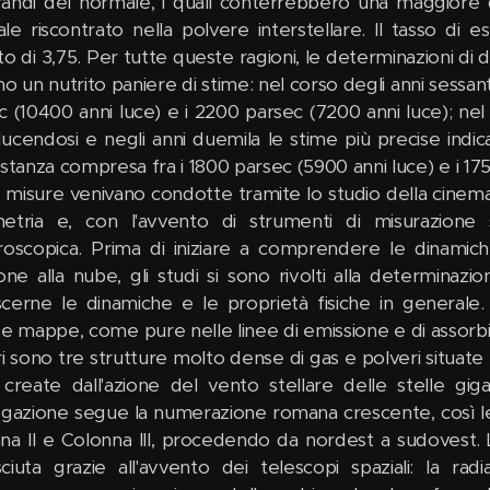
randi del normale, i quali conterrebbero una maggiore qua
le riscontrato nella polvere interstellare. Il tasso di 
o di 3,75. Per tutte queste ragioni, le determinazioni di d
o un nutrito paniere di stime: nel corso degli anni sessant
c (10400 anni luce) e i 2200 parsec (7200 anni luce); nel
iducendosi e negli anni duemila le stime più precise ind
istanza compresa fra i 1800 parsec (5900 anni luce) e i 175
 misure venivano condotte tramite lo studio della cinemat
etria e, con l'avvento di strumenti di misurazione s
roscopica. Prima di iniziare a comprendere le dinamich
ione alla nube, gli studi si sono rivolti alla determinazio
cerne le dinamiche e le proprietà fisiche in generale
se mappe, come pure nelle linee di emissione e di assorbi
tri sono tre strutture molto dense di gas e polveri situat
 create dall'azione del vento stellare delle stelle gi
ogazione segue la numerazione romana crescente, così le
na II e Colonna III, procedendo da nordest a sudovest. L
ciuta grazie all'avvento dei telescopi spaziali: la rad