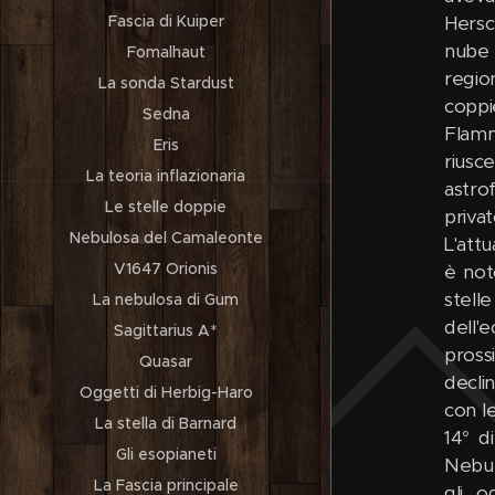
Hersc
Fascia di Kuiper
nube 
Fomalhaut
regio
La sonda Stardust
coppi
Sedna
Flamm
Eris
riusc
La teoria inflazionaria
astro
Le stelle doppie
priva
Nebulosa del Camaleonte
L'att
V1647 Orionis
è not
stell
La nebulosa di Gum
dell'
Sagittarius A*
pross
Quasar
decli
Oggetti di Herbig-Haro
con l
La stella di Barnard
14° d
Gli esopianeti
Nebul
La Fascia principale
gli o