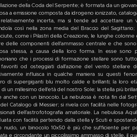
llazione della Coda del Serpente; è formata da un giovan
osa a emissione composta da idrogeno ionizzato, catal
 relativamente incerta, ma si tende ad accettare un v
dola così nella zona media del Braccio del Sagittario
ciute, come i Pilastri della Creazione, le lunghe colonne 
are delle componenti dell'ammasso centrale e che sono
osa stessa, a causa della loro forma. In esse sono pre
moniano che i processi di formazione stellare sono tutto
 favoriti od osteggiati dall'azione del vento stellare d
tivamente influisca in qualche maniera su questi f
o di supergiganti blu molto calde e brillanti; la loro età
i un millesimo dell'età del nostro Sole; la stella più bri
ile anche con un binocolo. La nebulosa è nota fin dal Se
i del Catalogo di Messier; si rivela con facilità nelle fo
sionati dell'astrofotografia amatoriale. La nebulosa Aqui
duata con facilità partendo dalla stella γ Scuti e spostan
o nudo, un binocolo 10x50 è più che sufficiente per p
gata e circondante un piccolissimo ammasso di stelle, il 