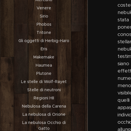
coste
Venere
nebul
Sirio
stata
Phobos
ponen
Tritone
conos
Gli oggetti di Herbig-Haro
stell
nebul
Eris
testi
Makemake
siano
Haumea
effet
Plutone
numer
Le stelle di Wolf-Rayet
meno d
Stelle di neutroni
visib
Regioni HII
quell
Nebulosa della Carena
appas
indivi
La nebulosa di Orione
occhi
La nebulosa Occhio di
Gatto
allun