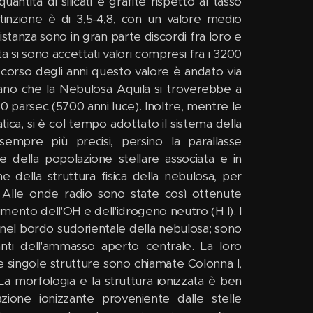
ntità di silicati e grafite rispetto al tasso
estinzione è di 3,5-4,8, con un valore medio
istanza sono in gran parte discordi fra loro e
a si sono accettati valori compresi fra i 3200
 corso degli anni questo valore è andato via
icano che la Nebulosa Aquila si troverebbe a
0 parsec (5700 anni luce). Inoltre, mentre le
ica, si è col tempo adottato il sistema della
empre più precisi, persino la parallasse
e della popolazione stellare associata e in
ne della struttura fisica della nebulosa, per
. Alle onde radio sono state così ottenute
mento dell'OH e dell'idrogeno neutro (H I). I
e nel bordo sudorientale della nebulosa; sono
ganti dell'ammasso aperto centrale. La loro
 singole strutture sono chiamate Colonna I,
a morfologia e la struttura ionizzata è ben
iazione ionizzante proveniente dalle stelle