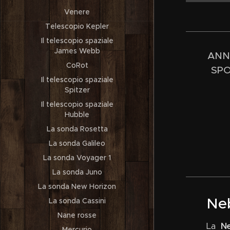
Venere
Telescopio Kepler
Il telescopio spaziale
James Webb
ANN
CoRot
SPO
Il telescopio spaziale
Spitzer
Il telescopio spaziale
Hubble
La sonda Rosetta
La sonda Galileo
La sonda Voyager 1
La sonda Juno
La sonda New Horizon
Neb
La sonda Cassini
Nane rosse
La
Ne
Mercurio