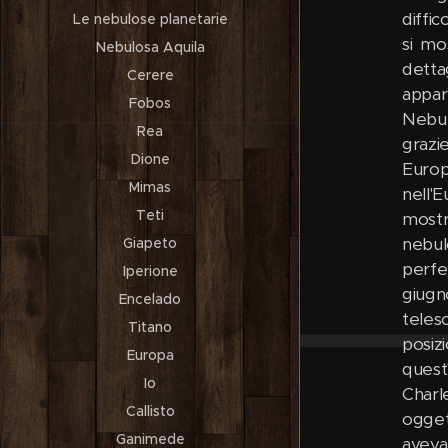
diffi
Le nebulose planetarie
si mo
Nebulosa Aquila
detta
Cerere
appar
Fobos
Nebul
Rea
grazi
Dione
Europa
Mimas
nell'
Teti
mostr
nebul
Giapeto
perfe
Iperione
giugn
Encelado
teles
Titano
posiz
Europa
quest
Io
Charl
Callisto
ogget
Ganimede
aveva