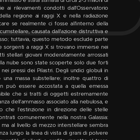
ie ai rilevamenti condotti dall'Osservatorio
lla regione ai raggi X e nella radiazione
care se realmente ci fosse all'interno della
cumstellare, causata dall'azione distruttiva e
masso; tuttavia, questo metodo esclude parte
le sorgenti a raggi X si trovano immerse nei
ti stellari giovani moderatamente arrossati
ella nube sono state scoperte solo due forti
i pressi dei Pilastri. Degli undici globuli in
o una massa substellare; inoltre quattro di
n può essere accostata a quella emessa
bile che si tratti di oggetti estremamente
tanza dell'ammasso associato alla nebulosa, e
 che l'estinzione in direzione delle stelle
contrati comunemente nella nostra Galassia:
le, ma al livello di mezzo interstellare sembra
a lungo la linea di vista di grani di polvere