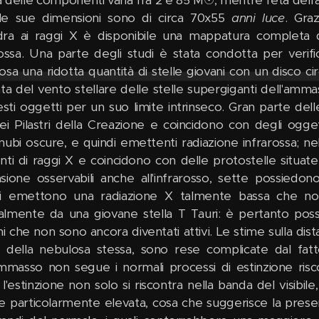
 le sue dimensioni sono di circa 70x55
anni luce
. Graz
ra ai raggi X è disponibile una mappatura completa de
rossa. Una parte degli studi è stata condotta per verifi
sa una ridotta quantità di stelle giovani con un disco cir
nta del vento stellare delle stelle supergiganti dell'am
esti oggetti per un suo limite intrinseco. Gran parte del
ei Pilastri della Creazione e coincidono con degli ogget
 nubi oscure, e quindi emettenti radiazione infrarossa; n
ti di raggi X e coincidono con delle protostelle situate ne
sione osservabili anche all'infrarosso, sette possiedon
i emettono una radiazione X talmente bassa che no
lmente da una giovane stella T Tauri: è pertanto possi
ni che non sono ancora diventati attivi. Le stime sulla dis
i della nebulosa stessa, sono rese complicate dal fatto
ammasso non segue i normali processi di estinzione ris
i l'estinzione non solo si riscontra nella banda del visibi
e particolarmente elevata, cosa che suggerisce la presenz