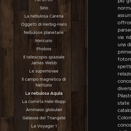
più g
norma
Sirio
assunt
La nebulosa Carena
offron
Oggetti di Herbig-Haro
parse
Nebulose planetarie
via r
Mercurio
una d
Phobos
prime
Il telescopio spaziale
fotom
James Webb
spett
Le supernovae
relaz
Il campo magnetico di
conos
Nettuno
diver
La nebulosa Aquila
Pilas
La cometa Hale-Bopp
state
catal
Ammassi globulari
Colon
Galassia del Triangolo
conos
La Voyager 1