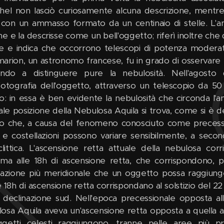
hel non lasciò curiosamente alcuna descrizione, mentre
con un ammasso formato da un centinaio di stelle. L'a
ne e la descrisse come un bell'oggetto; riferì inoltre che
e e indica che occorrono telescopi di potenza moderata
arion, un astronomo francese, fu in grado di osservare
endo a distinguere pure la nebulosità. Nell'agosto
fotografia dell'oggetto, attraverso un telescopio da 5
to: in essa è ben evidente la nebulosità che circonda l'
uale posizione della Nebulosa Aquila si trova, come si è de
o che, a causa del fenomeno conosciuto come precession
e e costellazioni possono variare sensibilmente, a seco
eclittica. L'ascensione retta attuale della nebulosa co
ima alle 18h di ascensione retta, che corrispondono, pe
nazione più meridionale che un oggetto possa raggiungere
e 18h di ascensione retta corrispondano al solstizio del 22
i declinazione sud. Nell'epoca precessionale opposta all
osa Aquila aveva un'ascensione retta opposta a quella att
ggetti celesti raggiungono, tranne nelle aree più pro