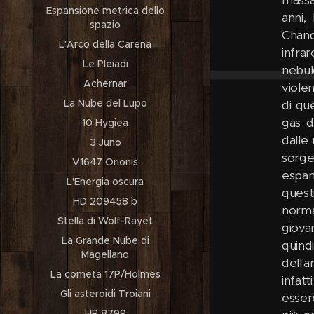
Espansione metrica dello
anni,
spazio
Chand
L'Arco della Carena
infra
Le Pleiadi
nebulo
Achernar
viole
La Nube del Lupo
di qu
gas d
10 Hygiea
dalle
3 Juno
sorgen
V1647 Orionis
espan
L'Energia oscura
quest
HD 209458 b
norma
Stella di Wolf-Rayet
giova
La Grande Nube di
quind
Magellano
dell'
La cometa 17P/Holmes
infatt
Gli asteroidi Troiani
esser
HR 8799