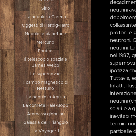
decadimento
Sirio
neutrini a
La nebulosa Carena
debolmente
collassante
Oggetti di Herbig-Haro
protoni e g
Nebulose planetarie
neutroni. 
Mercurio
neutrini. L
Phobos
nel 1987, q
Il telescopio spaziale
supernova 
James Webb
ipotizza ch
Le supernovae
Tuttavia, e
Il campo magnetico di
Infatti, flu
Nettuno
interazion
La nebulosa Aquila
neutrini (c
La cometa Hale-Bopp
solari e a 
Ammassi globulari
inevitabilm
Galassia del Triangolo
termini nuo
particelle 
La Voyager 1