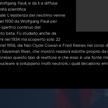
lfgang Pauli, e da lì si diffuse
ità scientifica
ale. L'esistenza del neutrino venne
nel 1930 da Wolfgang Pauli per
o spettro continuo del
o beta. Fu studiato anche da
mi nel 1934 ma scoperto solo 22
 nel 1956, dai fisici Clyde Cowan e Fred Reines nel corso 
di Savannah River, che mostrò reazioni indotte proprio da ne
 presso questo tipo di reattore è che esso è una fonte mo
 nucleare si sviluppano molti neutroni, i quali decadono em