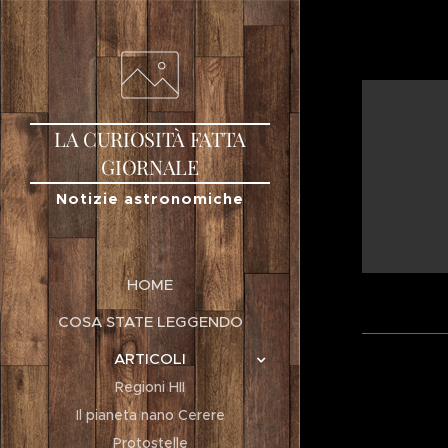
LA
CURIOSITÀ
FATTA
GIORNALE
Notizie astronomiche
HOME
COSA STATE LEGGENDO
ARTICOLI
Regioni HII
Il pianeta nano Cerere
Protostelle