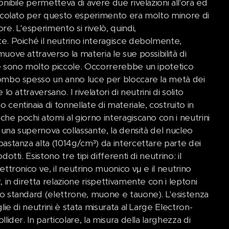
onibile permetteva di avere due rivelazioni all'ora ed
alcolato per questo esperimento era molto minore di
re. L'esperimento si rivelò, quindi,
e. Poiché il neutrino interagisce debolmente,
uove attraverso la materia le sue possibilità di
e sono molto piccole. Occorrerebbe un ipotetico
ombo spesso un anno luce per bloccare la metà dei
 lo attraversano. I rivelatori di neutrini di solito
centinaia di tonnellate di materiale, costruito in
he pochi atomi al giorno interagiscano con i neutrini
n una supernova collassante, la densità del nucleo
bastanza alta (1014g/cm³) da intercettare parte dei
dotti. Esistono tre tipi differenti di neutrino: il
ettronico νe, il neutrino muonico νμ e il neutrino
, in diretta relazione rispettivamente con i leptoni
o standard (elettrone, muone e tauone). L'esistenza
glie di neutrini è stata misurata al Large Electron-
llider. In particolare, la misura della larghezza di