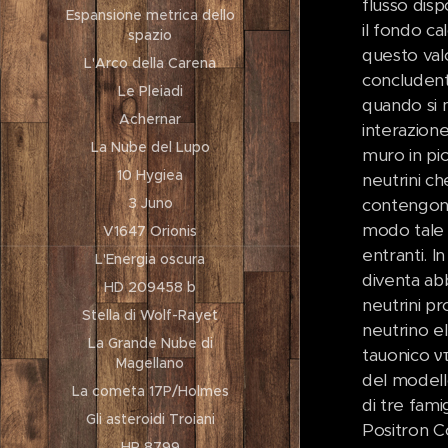
flusso disp
Espansione metrica dello
il fondo c
spazio
questo valo
L'Arco della Carena
concludent
Le Pleiadi
quando si m
Achernar
interazion
La Nube del Lupo
muro in pi
10 Hygiea
neutrini che
3 Juno
contengono 
modo tale c
V1647 Orionis
entranti. I
L'Energia oscura
diventa ab
HD 209458 b
neutrini pro
Stella di Wolf-Rayet
neutrino el
La Grande Nube di
tauonico ντ
Magellano
del modell
La cometa 17P/Holmes
di tre fami
Gli asteroidi Troiani
Positron Co
HR 8799