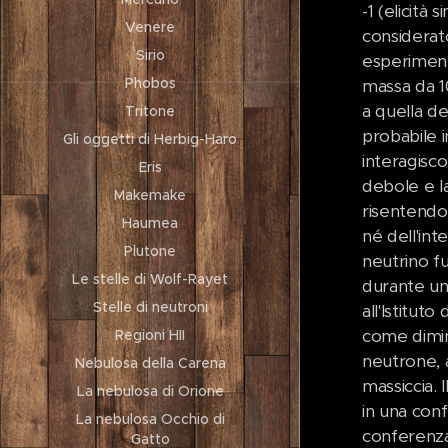
-1 (elicità
Venere
considerat
Sirio
esperiment
Phobos
massa da 10
a quella de
Tritone
probabile i
Gli oggetti di Herbig-Haro
interagisco
Eris
debole e la
Makemake
risentendo
Haumea
né dell'in
Plutone
neutrino f
Le stelle di Wolf-Rayet
durante un
Stelle di neutroni
all'Istituto
come dimin
Regioni HII
neutrone, a
Nebulosa della Carena
massiccia. 
La nebulosa di Orione
in una conf
La nebulosa Occhio di
conferenza 
Gatto