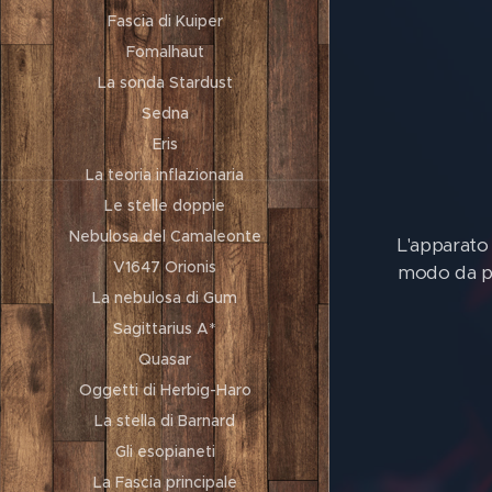
Fascia di Kuiper
Fomalhaut
La sonda Stardust
Sedna
Eris
La teoria inflazionaria
Le stelle doppie
Nebulosa del Camaleonte
L'apparato 
V1647 Orionis
modo da po
La nebulosa di Gum
Sagittarius A*
Quasar
Oggetti di Herbig-Haro
La stella di Barnard
Gli esopianeti
La Fascia principale