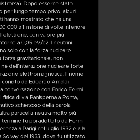
 sinistrorsa). Dopo esserne stato
o per lungo tempo privo, alcuni
i hanno mostrato che ha una
0 000 a 1 milione di volte inferiore
ll'elettrone, con valore più
ntorno a 0,05 eV/c2. I neutrini
no solo con la forza nucleare
 forza gravitazionale, non
 né dell'interazione nucleare forte
terazione elettromagnetica. Il nome
u coniato da Edoardo Amaldi
a conversazione con Enrico Fermi
 di fisica di via Panisperna a Roma,
utivo scherzoso della parola
ltra particella neutra molto più
Il termine fu poi adottato da Fermi
erenza a Parigi nel luglio 1932 e alla
Solvay del 1933, dove fu utilizzato