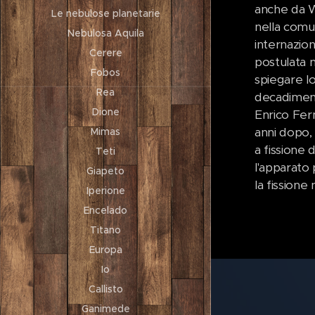
anche da Wo
Le nebulose planetarie
nella comun
Nebulosa Aquila
internazion
Cerere
postulata 
Fobos
spiegare l
Rea
decadiment
Dione
Enrico Fer
anni dopo,
Mimas
a fissione 
Teti
l'apparato
Giapeto
la fissione
Iperione
Encelado
Titano
Europa
Io
Callisto
Ganimede