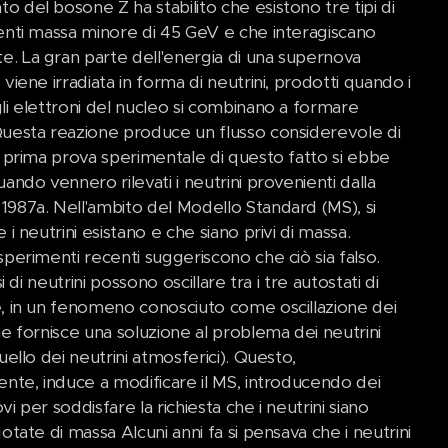
 del bosone Z ha stabilito che esistono tre tipi di
venti massa minore di 45 GeV e che interagiscano
. La gran parte dell'energia di una supernova
 viene irradiata in forma di neutrini, prodotti quando i
li elettroni del nucleo si combinano a formare
Questa reazione produce un flusso considerevole di
a prima prova sperimentale di questo fatto si ebbe
uando vennero rilevati i neutrini provenienti dalla
1987a. Nell'ambito del Modello Standard (MS), si
e i neutrini esistano e che siano privi di massa.
sperimenti recenti suggeriscono che ciò sia falso.
ssi di neutrini possono oscillare tra i tre autostati di
e, in un fenomeno conosciuto come oscillazione dei
he fornisce una soluzione al problema dei neutrini
quello dei neutrini atmosferici). Questo,
ente, induce a modificare il MS, introducendo dei
vi per soddisfare la richiesta che i neutrini siano
dotate di massa Alcuni anni fa si pensava che i neutrini