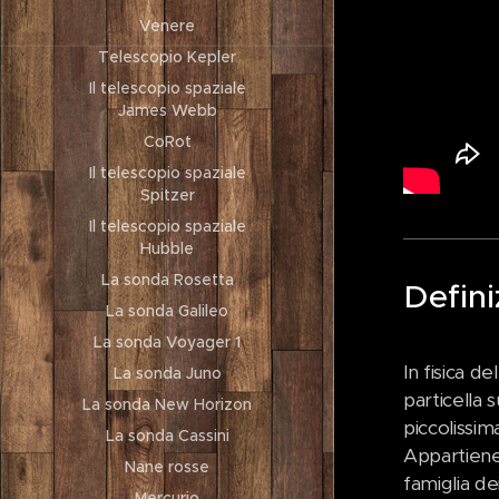
Venere
Telescopio Kepler
Il telescopio spaziale
James Webb
CoRot
Il telescopio spaziale
Spitzer
Il telescopio spaziale
Hubble
La sonda Rosetta
Defini
La sonda Galileo
La sonda Voyager 1
In fisica del
La sonda Juno
particella
La sonda New Horizon
piccolissima
La sonda Cassini
Appartiene 
Nane rosse
famiglia de
Mercurio