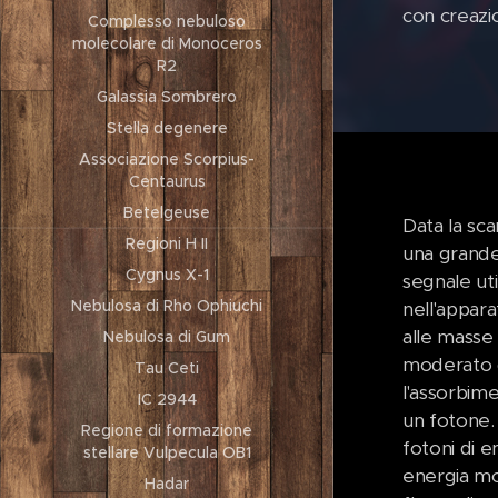
con creazi
Complesso nebuloso
molecolare di Monoceros
R2
Galassia Sombrero
Stella degenere
Associazione Scorpius-
Centaurus
Betelgeuse
Data la sc
Regioni H II
una grande
Cygnus X-1
segnale uti
Nebulosa di Rho Ophiuchi
nell'appara
alle masse 
Nebulosa di Gum
moderato d
Tau Ceti
l'assorbime
IC 2944
un fotone.
Regione di formazione
fotoni di e
stellare Vulpecula OB1
energia mo
Hadar