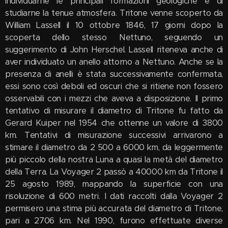
individuarne le principali formazioni geologiche e di
studiarne la tenue atmosfera. Tritone venne scoperto da
William Lassell il 10 ottobre 1846, 17 giorni dopo la
scoperta dello stesso Nettuno, seguendo un
suggerimento di John Herschel. Lassell riteneva anche di
aver individuato un anello attorno a Nettuno. Anche se la
presenza di anelli è stata successivamente confermata,
essi sono così deboli ed oscuri che si ritiene non fossero
osservabili con i mezzi che aveva a disposizione. Il primo
tentativo di misurare il diametro di Tritone fu fatto da
Gerard Kuiper nel 1954 che ottenne un valore di 3800
km. Tentativi di misurazione successivi arrivarono a
stimare il diametro da 2 500 a 6000 km, da leggermente
più piccolo della nostra Luna a quasi la metà del diametro
della Terra. La Voyager 2 passò a 40000 km da Tritone il
25 agosto 1989, mappando la superficie con una
risoluzione di 600 metri. I dati raccolti dalla Voyager 2
permisero una stima più accurata del diametro di Tritone,
pari a 2706 km. Nel 1990, furono effettuate diverse