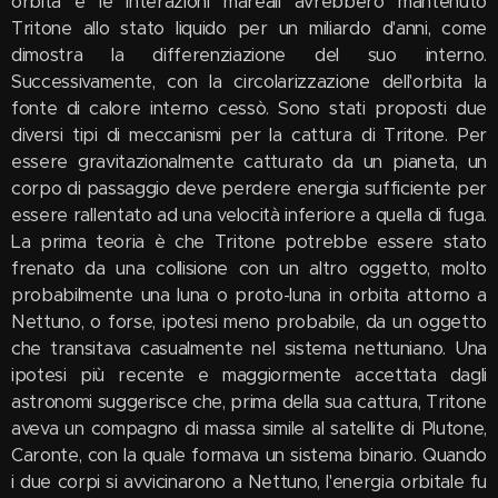
orbita e le interazioni mareali avrebbero mantenuto
Tritone allo stato liquido per un miliardo d'anni, come
dimostra la differenziazione del suo interno.
Successivamente, con la circolarizzazione dell'orbita la
fonte di calore interno cessò. Sono stati proposti due
diversi tipi di meccanismi per la cattura di Tritone. Per
essere gravitazionalmente catturato da un pianeta, un
corpo di passaggio deve perdere energia sufficiente per
essere rallentato ad una velocità inferiore a quella di fuga.
La prima teoria è che Tritone potrebbe essere stato
frenato da una collisione con un altro oggetto, molto
probabilmente una luna o proto-luna in orbita attorno a
Nettuno, o forse, ipotesi meno probabile, da un oggetto
che transitava casualmente nel sistema nettuniano. Una
ipotesi più recente e maggiormente accettata dagli
astronomi suggerisce che, prima della sua cattura, Tritone
aveva un compagno di massa simile al satellite di Plutone,
Caronte, con la quale formava un sistema binario. Quando
i due corpi si avvicinarono a Nettuno, l'energia orbitale fu