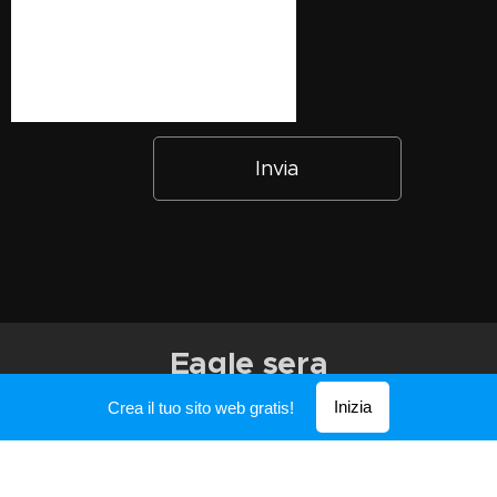
Invia
Eagle sera
Inizia
Crea il tuo sito web gratis!
Creato con
Webnode