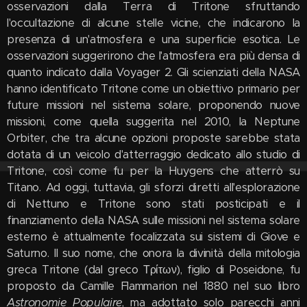
osservazioni dalla Terra di Tritone sfruttando
l'occultazione di alcune stelle vicine, che indicarono la
presenza di un'atmosfera e una superficie esotica. Le
osservazioni suggerirono che l'atmosfera era più densa di
quanto indicato dalla Voyager 2. Gli scienziati della NASA
hanno identificato Tritone come un obiettivo primario per
future missioni nel sistema solare, proponendo nuove
missioni, come quella suggerita nel 2010, la Neptune
Orbiter, che tra alcune opzioni proposte sarebbe stata
dotata di un veicolo d'atterraggio dedicato allo studio di
Tritone, così come fu per la Huygens che atterrò su
Titano. Ad oggi, tuttavia, gli sforzi diretti all'esplorazione
di Nettuno e Tritone sono stati posticipati e il
finanziamento della NASA sulle missioni nel sistema solare
esterno è attualmente focalizzata sui sistemi di Giove e
Saturno. Il suo nome, che onora la divinità della mitologia
greca Tritone (dal greco Τρίτων), figlio di Poseidone, fu
proposto da Camille Flammarion nel 1880 nel suo libro
Astronomie Populaire
, ma adottato solo parecchi anni