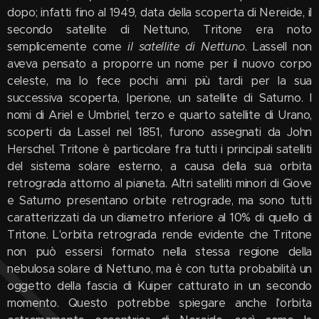
dopo; infatti fino al 1949, data della scoperta di Nereide, il
secondo satellite di Nettuno, Tritone era noto
semplicemente come
il satellite di Nettuno
. Lassell non
aveva pensato a proporre un nome per il nuovo corpo
celeste, ma lo fece pochi anni più tardi per la sua
successiva scoperta, Iperione, un satellite di Saturno. I
nomi di Ariel e Umbriel, terzo e quarto satellite di Urano,
scoperti da Lassel nel 1851, furono assegnati da John
Herschel. Tritone è particolare fra tutti i principali satelliti
del sistema solare esterno, a causa della sua orbita
retrograda attorno al pianeta. Altri satelliti minori di Giove
e Saturno presentano orbite retrograde, ma sono tutti
caratterizzati da un diametro inferiore al 10% di quello di
Tritone. L'orbita retrograda rende evidente che Tritone
non può essersi formato nella stessa regione della
nebulosa solare di Nettuno, ma è con tutta probabilità un
oggetto della fascia di Kuiper catturato in un secondo
momento. Questo potrebbe spiegare anche l'orbita