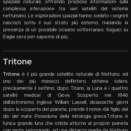
spaziale naturale, offrendo preziose informazioni sulla
complessa interazione tra vari satelliti del sistema
nettuniano. Le esplorazioni spaziali hanno svelato i segreti
nascosti sotto il suo strato più esterno, rivelando la
presenza di un possibile oceano sotterraneo. Seguici su
Eagle sera per saperne di più.
Tritone
Tritone
è il più grande satellite naturale di Nettuno, ed
uno dei più massicci dell'intero sistema solare,
precisamente il settimo, dopo Titano, la Luna e i quattro
satelliti medicei di Giove. Scoperto nel 1846
dall'astronomo inglese William Lassell, diciassette giorni
dopo la scoperta del pianeta, prende il nome dal figlio del
dio del mare Poseidone della mitologia greca.Tritone è
l'unica grande luna che orbita attorno al proprio pianeta
con moto retrogrado, ad una distanza media da Nettuno