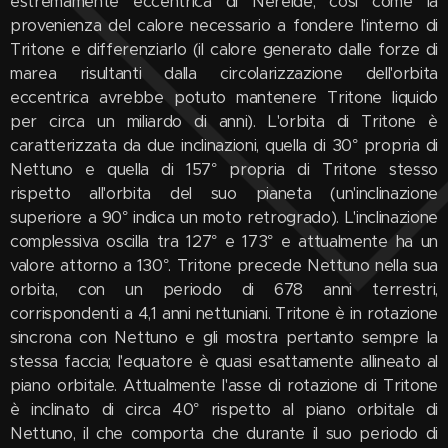
estremamente eccentrica di Nereide, così come la
provenienza del calore necessario a fondere l'interno di
Tritone e differenziarlo (il calore generato dalle forze di
marea risultanti dalla circolarizzazione dell'orbita
eccentrica avrebbe potuto mantenere Tritone liquido
per circa un miliardo di anni). L'orbita di Tritone è
caratterizzata da due inclinazioni, quella di 30° propria di
Nettuno e quella di 157° propria di Tritone stesso
rispetto all'orbita del suo pianeta (un'inclinazione
superiore a 90° indica un moto retrogrado). L'inclinazione
complessiva oscilla tra 127° e 173° e attualmente ha un
valore attorno a 130°. Tritone precede Nettuno nella sua
orbita, con un periodo di 678 anni terrestri,
corrispondenti a 4,1 anni nettuniani. Tritone è in rotazione
sincrona con Nettuno e gli mostra pertanto sempre la
stessa faccia; l'equatore è quasi esattamente allineato al
piano orbitale. Attualmente l'asse di rotazione di Tritone
è inclinato di circa 40° rispetto al piano orbitale di
Nettuno, il che comporta che durante il suo periodo di