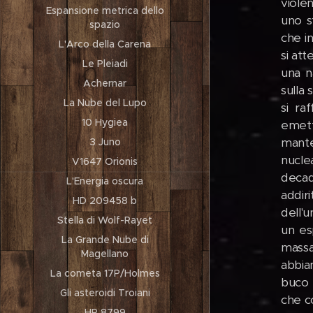
viole
Espansione metrica dello
uno s
spazio
che in
L'Arco della Carena
si at
Le Pleiadi
una n
Achernar
sulla 
La Nube del Lupo
si ra
10 Hygiea
emett
mante
3 Juno
nucle
V1647 Orionis
decad
L'Energia oscura
addir
HD 209458 b
dell'
Stella di Wolf-Rayet
un es
La Grande Nube di
massa
Magellano
abbiam
La cometa 17P/Holmes
buco 
Gli asteroidi Troiani
che c
HR 8799