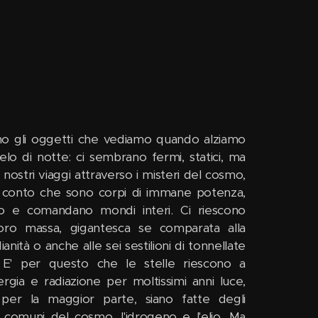
no gli oggetti che vediamo quando alziamo
cielo di notte: ci sembrano fermi, statici, ma
 nostri viaggi attraverso i misteri del cosmo,
i conto che sono corpi di immane potenza,
o e comandano mondi interi. Ci riescono
loro massa, gigantesca se comparata alla
anità o anche alle sei sestilioni di tonnellate
. E' per questo che le stelle riescono a
gia e radiazione per moltissimi anni luce,
 per la maggior parte, siano fatte degli
 comuni del cosmo, l'idrogeno e l'elio. Ma