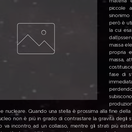
materia e
piccole 
sinonimo
però è uti
la cui es
dall'oss
massa ele
propria e
massa, at
costituis
fase di s
immediat
perdendo
subisco
produzione
ne nucleare. Quando una stella è prossima alla fine della 
cleo non è più in grado di contrastare la gravità degli st
o va incontro ad un collasso, mentre gli strati più es