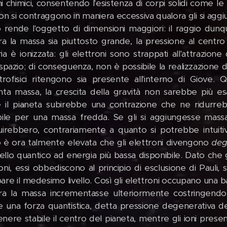
 chimici, consentendo l'esistenza di corpi solidi come le 
non si contraggono in maniera eccessiva qualora gli si a
rende l'oggetto di dimensioni maggiori: il raggio dun
ra la massa sia piuttosto grande, la pressione al centr
ia è ionizzata: gli elettroni sono strappati all'attrazione
spazio; di conseguenza, non è possibile la realizzazione d
strofisici ritengono sia presente all'interno di Giove. 
nta massa, la crescita della gravità non sarebbe più es
é il pianeta subirebbe una contrazione che ne ridurre
bile per una massa fredda. Se gli si aggiungesse mass
uirebbero, contrariamente a quanto si potrebbe intuit
 è ora talmente elevata che gli elettroni divengono
deg
ivello quantico ad energia più bassa disponibile. Dato che 
oni, essi obbediscono al principio di esclusione di Pauli
re il medesimo livello. Così gli elettroni occupano una ban
ra la massa incrementasse ulteriormente costringendo 
e una forza quantistica, detta pressione degenerativa de
ere stabile il centro del pianeta, mentre gli ioni present