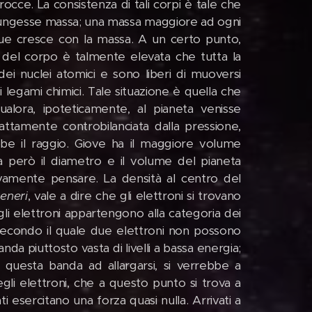
rocce. La consistenza di tali corpi è tale che
ggiungesse massa; una massa maggiore ad ogni
que cresce con la massa. A un certo punto,
o del corpo è talmente elevata che tutta la
 dei nuclei atomici e sono liberi di muoversi
i legami chimici. Tale situazione è quella che
Qualora, ipoteticamente, al pianeta venisse
attamente controbilanciata dalla pressione,
bbe il raggio. Giove ha il maggiore volume
a però il diametro e il volume del pianeta
ivamente pensare. La densità al centro del
eneri
, vale a dire che gli elettroni si trovano
gli elettroni appartengono alla categoria dei
, secondo il quale due elettroni non possono
da piuttosto vasta di livelli a bassa energia;
questa banda ad allargarsi, si verrebbe a
gli elettroni, che a questo punto si trova a
i esercitano una forza quasi nulla. Arrivati a