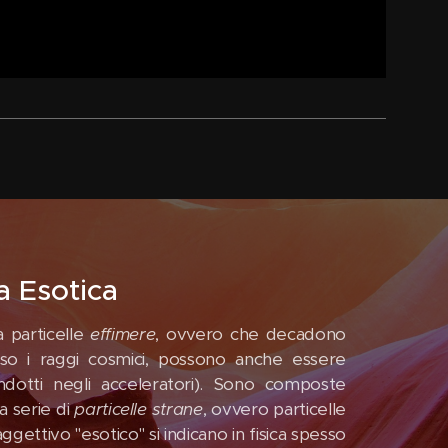
a Esotica
 particelle
effimere
, ovvero che decadono
so i raggi cosmici, possono anche essere
dotti negli acceleratori). Sono composte
a serie di
particelle strane
, ovvero particelle
aggettivo "esotico" si indicano in fisica spesso