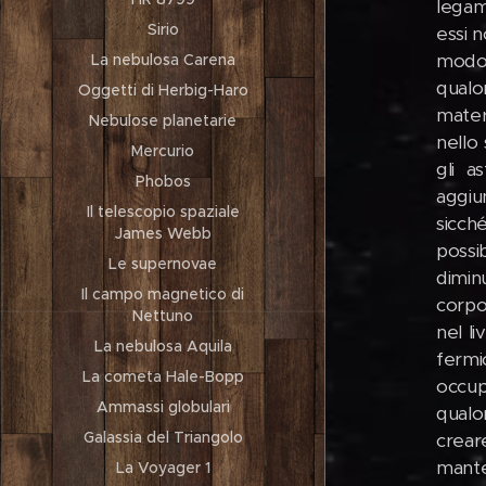
legami
Sirio
essi 
modo 
La nebulosa Carena
qualo
Oggetti di Herbig-Haro
mater
Nebulose planetarie
nello 
Mercurio
gli a
Phobos
aggiu
Il telescopio spaziale
sicch
James Webb
possi
Le supernovae
dimin
Il campo magnetico di
corpo
Nettuno
nel l
La nebulosa Aquila
fermi
La cometa Hale-Bopp
occupa
Ammassi globulari
qualo
Galassia del Triangolo
crear
manten
La Voyager 1