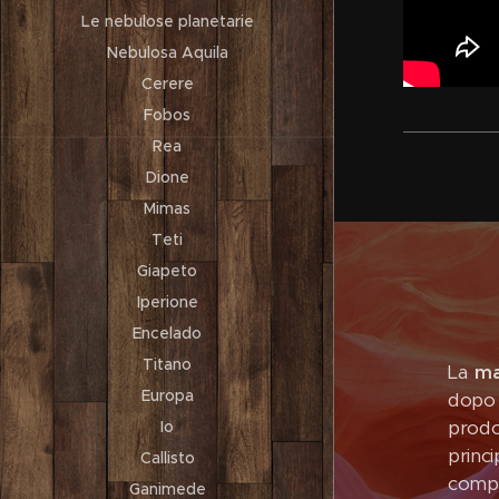
Le nebulose planetarie
Nebulosa Aquila
Cerere
Fobos
Rea
Dione
Mimas
Teti
Giapeto
Iperione
Encelado
Titano
La
ma
Europa
dopo 
prodo
Io
princi
Callisto
compo
Ganimede