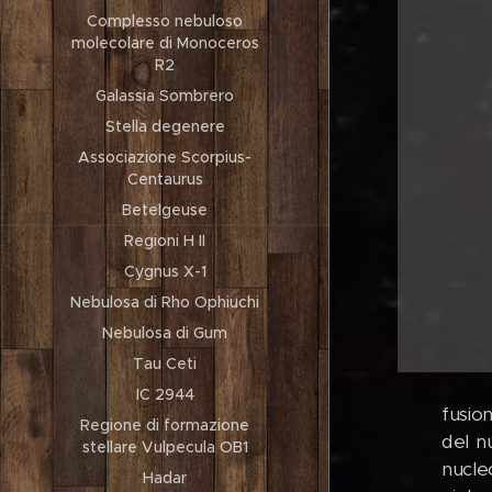
Complesso nebuloso
molecolare di Monoceros
R2
Galassia Sombrero
Stella degenere
Associazione Scorpius-
Centaurus
Betelgeuse
Regioni H II
Cygnus X-1
Nebulosa di Rho Ophiuchi
Nebulosa di Gum
Tau Ceti
IC 2944
fusio
Regione di formazione
del nu
stellare Vulpecula OB1
nucle
Hadar