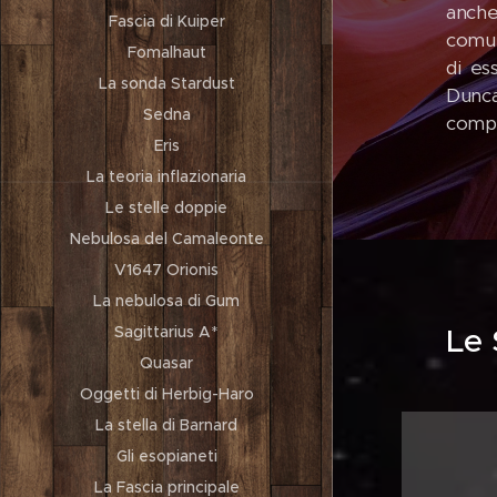
anche
Fascia di Kuiper
comun
Fomalhaut
di es
La sonda Stardust
Dunca
Sedna
compr
Eris
La teoria inflazionaria
Le stelle doppie
Nebulosa del Camaleonte
V1647 Orionis
La nebulosa di Gum
Le 
Sagittarius A*
Quasar
Oggetti di Herbig-Haro
La stella di Barnard
Gli esopianeti
La Fascia principale