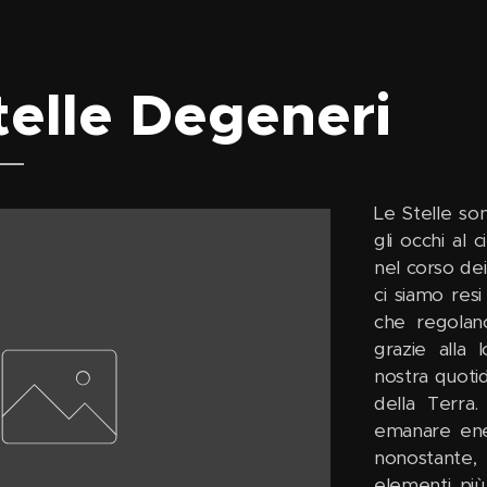
telle Degeneri
Le Stelle so
gli occhi al 
nel corso dei
ci siamo res
che regolan
grazie alla 
nostra quotidi
della Terra
emanare ener
nonostante,
elementi più