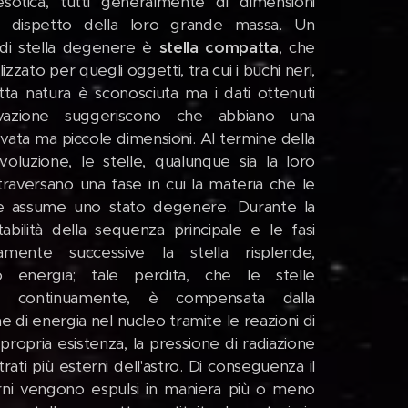
sotica, tutti generalmente di dimensioni
a dispetto della loro grande massa. Un
 di stella degenere è
stella compatta
, che
lizzato per quegli oggetti, tra cui i buchi neri,
atta natura è sconosciuta ma i dati ottenuti
ervazione suggeriscono che abbiano una
vata ma piccole dimensioni. Al termine della
voluzione, le stelle, qualunque sia la loro
traversano una fase in cui la materia che le
ce assume uno stato degenere. Durante la
tabilità della sequenza principale e le fasi
amente successive la stella risplende,
 energia; tale perdita, che le stelle
no continuamente, è compensata dalla
 di energia nel nucleo tramite le reazioni di
propria esistenza, la pressione di radiazione
rati più esterni dell'astro. Di conseguenza il
terni vengono espulsi in maniera più o meno