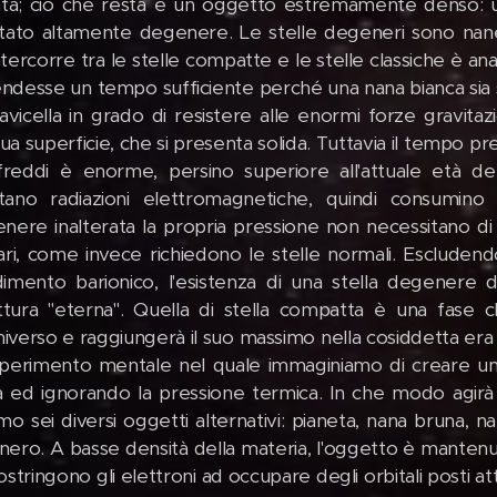
nta; ciò che resta è un oggetto estremamente denso: un
tato altamente degenere. Le stelle degeneri sono nane 
tercorre tra le stelle compatte e le stelle classiche è ana
tendesse un tempo sufficiente perché una nana bianca sia
avicella in grado di resistere alle enormi forze gravitaz
sua superficie, che si presenta solida. Tuttavia il tempo p
ffreddi è enorme, persino superiore all'attuale età de
ano radiazioni elettromagnetiche, quindi consumino
nere inalterata la propria pressione non necessitano d
ari, come invece richiedono le stelle normali. Esclude
imento barionico, l'esistenza di una stella degenere
ittura "eterna". Quella di stella compatta è una fase 
universo e raggiungerà il suo massimo nella cosiddetta er
perimento mentale nel quale immaginiamo di creare 
 ed ignorando la pressione termica. In che modo agirà 
o sei diversi oggetti alternativi: pianeta, nana bruna, nan
nero. A basse densità della materia, l'oggetto è mantenu
ostringono gli elettroni ad occupare degli orbitali posti a