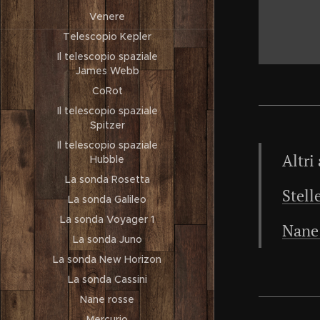
Venere
Telescopio Kepler
Il telescopio spaziale
James Webb
CoRot
Il telescopio spaziale
Spitzer
Il telescopio spaziale
Altri 
Hubble
La sonda Rosetta
Stel
La sonda Galileo
La sonda Voyager 1
Nane
La sonda Juno
La sonda New Horizon
La sonda Cassini
Nane rosse
Mercurio