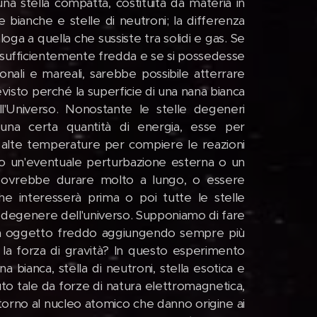
a stella compatta, costituita da materia in
bianche e stelle di neutroni; la differenza
loga a quella che sussiste tra solidi e gas. Se
 sufficientemente fredda e se si possedesse
ionali e mareali, sarebbe possibile atterrare
revisto perché la superficie di una nana bianca
ll'Universo. Nonostante le stelle degeneri
 una certa quantità di energia, esse per
i alte temperature per compiere le reazioni
ndo un'eventuale perturbazione esterna o un
 dovrebbe durare molto a lungo, o essere
che interesserà prima o poi tutte le stelle
a degenere dell'universo. Supponiamo di fare
un oggetto freddo aggiungendo sempre più
la forza di gravità? In questo esperimento
a bianca, stella di neutroni, stella esotica e
to tale da forze di natura elettromagnetica,
ttorno al nucleo atomico che danno origine ai