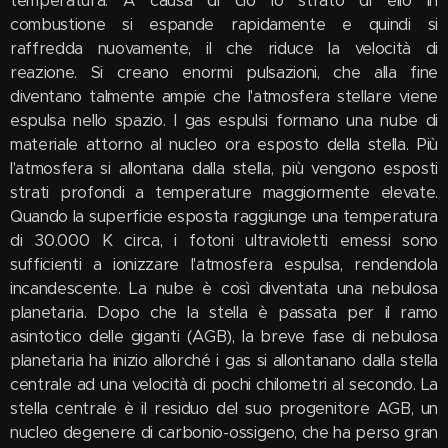
temperatura. A causa di ciò lo strato di elio in
combustione si espande rapidamente e quindi si
raffredda nuovamente, il che riduce la velocità di
reazione. Si creano enormi pulsazioni, che alla fine
diventano talmente ampie che l'atmosfera stellare viene
espulsa nello spazio. I gas espulsi formano una nube di
materiale attorno al nucleo ora esposto della stella. Più
l'atmosfera si allontana dalla stella, più vengono esposti
strati profondi a temperature maggiormente elevate.
Quando la superficie esposta raggiunge una temperatura
di 30.000 K circa, i fotoni ultravioletti emessi sono
sufficienti a ionizzare l'atmosfera espulsa, rendendola
incandescente. La nube è così diventata una nebulosa
planetaria. Dopo che la stella è passata per il ramo
asintotico delle giganti (AGB), la breve fase di nebulosa
planetaria ha inizio allorché i gas si allontanano dalla stella
centrale ad una velocità di pochi chilometri al secondo. La
stella centrale è il residuo del suo progenitore AGB, un
nucleo degenere di carbonio-ossigeno, che ha perso gran