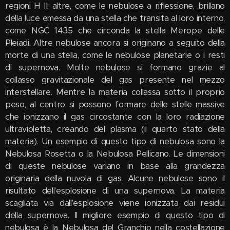
regioni H II; altre, come le nebulose a riflessione, brillano
della luce emessa da una stella che transita al loro interno,
come NGC 1435 che circonda la stella Merope delle
Pleiadi. Altre nebulose ancora si originano a seguito della
morte di una stella, come le nebulose planetarie o i resti
di supernova. Molte nebulose si formano grazie al
collasso gravitazionale del gas presente nel mezzo
interstellare. Mentre la materia collassa sotto il proprio
peso, al centro si possono formare delle stelle massive
che ionizzano il gas circostante con la loro radiazione
ultravioletta, creando del plasma (il quarto stato della
materia). Un esempio di questo tipo di nebulosa sono la
Nebulosa Rosetta o la Nebulosa Pellicano. Le dimensioni
di queste nebulose variano in base alla grandezza
originaria della nuvola di gas. Alcune nebulose sono il
risultato dell'esplosione di una supernova. La materia
scagliata via dall'esplosione viene ionizzata dai residui
della supernova. Il migliore esempio di questo tipo di
nebulosa è la Nebulosa del Granchio nella costellazione