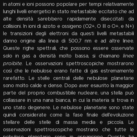
in atomi e ioni possono popolare per tempi relativamente
lunghi livelli energetici in stato metastabile eccitato che ad
alte densità sarebbero rapidamente diseccitati da
collisioni. In ioni di azoto e ossigeno (O2+, O III o O+, e N+)
le transizioni degli elettroni da questi livelli metastabili
danno origine alla linea di 500,7 nm e ad altre linee.
Queste righe spettrali, che possono essere osservate
linee
solo in gas a densità molto bassa, si chiamano
proibite
. Le osservazioni spettroscopiche mostrarono
così che le nebulose erano fatte di gas estremamente
rarefatto. Le stelle centrali delle nebulose planetarie
sono molto calde e dense. Dopo aver esaurito la maggior
parte del proprio combustibile nucleare, una stella può
collassare in una nana bianca, in cui la materia si trova in
uno stato degenere. Le nebulose planetarie sono state
quindi considerate come la fase finale dell'evoluzione
stellare delle stelle di massa media e piccola. Le
osservazioni spettroscopiche mostrano che tutte le
nebulose planetarie sono in espansione. Questo ha