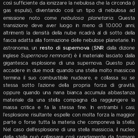
così sufficiente da ionizzare la nebulosa che la circonda (i
gas espulsi), diventando così un tipo di nebulosa ad
nebulosa planetaria
emissione noto come
. Questa
transizione deve aver luogo in meno di 10.000 anni,
altrimenti la densità della nube ricadrà al di sotto della
fascia adatta alla formazione delle nebulose planetarie. In
resto di supernova
SNR
astronomia, un
(
dalla dizione
Supernova remnant
inglese
) è il materiale lasciato dalla
gigantesca esplosione di una supernova. Questo può
accadere in due modi: quando una stella molto massiccia
termina il suo combustibile nucleare, e collassa su se
stessa sotto l'azione della propria forza di gravità,
oppure quando una nana bianca accumula abbastanza
materiale da una stella compagna da raggiungere la
massa critica e fa la stessa fine. In entrambi i casi,
l'esplosione risultante espelle con molta forza la maggior
parte o forse tutta la materia che componeva la stella.
Nel caso dell'esplosione di una stella massiccia, il nucleo
della stella può collassare così rapidamente da formare