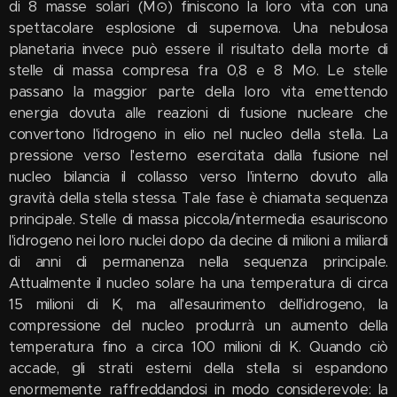
di 8 masse solari (M⊙) finiscono la loro vita con una
spettacolare esplosione di supernova. Una nebulosa
planetaria invece può essere il risultato della morte di
stelle di massa compresa fra 0,8 e 8 M⊙. Le stelle
passano la maggior parte della loro vita emettendo
energia dovuta alle reazioni di fusione nucleare che
convertono l'idrogeno in elio nel nucleo della stella. La
pressione verso l'esterno esercitata dalla fusione nel
nucleo bilancia il collasso verso l'interno dovuto alla
gravità della stella stessa. Tale fase è chiamata sequenza
principale. Stelle di massa piccola/intermedia esauriscono
l'idrogeno nei loro nuclei dopo da decine di milioni a miliardi
di anni di permanenza nella sequenza principale.
Attualmente il nucleo solare ha una temperatura di circa
15 milioni di K, ma all'esaurimento dell'idrogeno, la
compressione del nucleo produrrà un aumento della
temperatura fino a circa 100 milioni di K. Quando ciò
accade, gli strati esterni della stella si espandono
enormemente raffreddandosi in modo considerevole: la