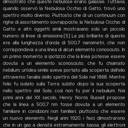
dimostrato che queste nebulose erano galassie. Tuttavia,
quando osservò la Nebulosa Occhio di Gatto, trovò uno
spettro molto diverso. Piuttosto che di un continuum con
righe di assorbimento sovrapposte, la Nebulosa Occhio di
Gatto e altri oggetti simili mostravano solo un piccolo
numero di linee di emissione.[5] La più brillante di queste
era alla lunghezza d'onda di 500,7 nanometri, che non
corrispondeva a una linea di alcun elemento conosciuto. In
un primo momento si ipotizzò che la linea potesse essere
dovuta a un elemento sconosciuto, che fu chiamato
nebilium; un'idea simile aveva portato alla scoperta dell'elio
attraverso l'analisi dello spettro del Sole nel 1868. Mentre
l'elio fu isolato sulla Terra subito dopo la sua scoperta
nello spettro del Sole, così non fu per il nebulium. Nei
primi anni del XX secolo, Henry Norris Russell propose
che la linea a 500,7 nm fosse dovuta a un elemento
familiare in condizioni non familiari, piuttosto che essere
un nuovo elemento. Negli anni 1920, i fisici dimostrarono
che in un gas a densità estremamente bassa, gli elettroni