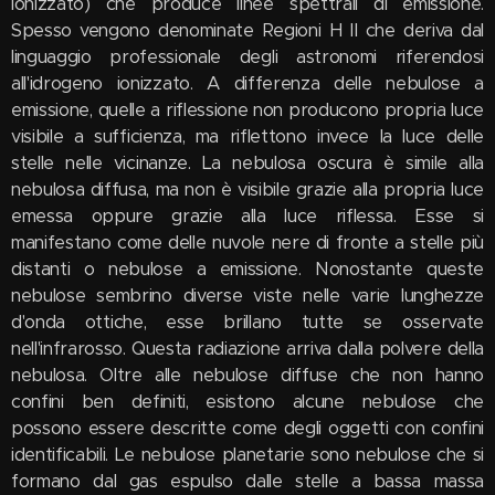
ionizzato) che produce linee spettrali di emissione.
Spesso vengono denominate Regioni H II che deriva dal
linguaggio professionale degli astronomi riferendosi
all'idrogeno ionizzato. A differenza delle nebulose a
emissione, quelle a riflessione non producono propria luce
visibile a sufficienza, ma riflettono invece la luce delle
stelle nelle vicinanze. La nebulosa oscura è simile alla
nebulosa diffusa, ma non è visibile grazie alla propria luce
emessa oppure grazie alla luce riflessa. Esse si
manifestano come delle nuvole nere di fronte a stelle più
distanti o nebulose a emissione. Nonostante queste
nebulose sembrino diverse viste nelle varie lunghezze
d'onda ottiche, esse brillano tutte se osservate
nell'infrarosso. Questa radiazione arriva dalla polvere della
nebulosa. Oltre alle nebulose diffuse che non hanno
confini ben definiti, esistono alcune nebulose che
possono essere descritte come degli oggetti con confini
identificabili. Le nebulose planetarie sono nebulose che si
formano dal gas espulso dalle stelle a bassa massa