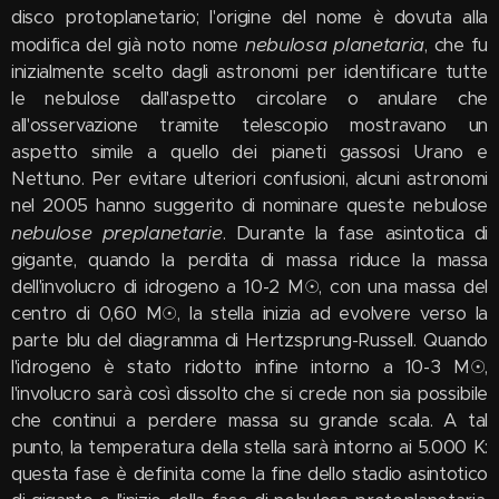
disco protoplanetario; l'origine del nome è dovuta alla
nebulosa planetaria
modifica del già noto nome
, che fu
inizialmente scelto dagli astronomi per identificare tutte
le nebulose dall'aspetto circolare o anulare che
all'osservazione tramite telescopio mostravano un
aspetto simile a quello dei pianeti gassosi Urano e
Nettuno. Per evitare ulteriori confusioni, alcuni astronomi
nel 2005 hanno suggerito di nominare queste nebulose
nebulose preplanetarie
. Durante la fase asintotica di
gigante, quando la perdita di massa riduce la massa
dell'involucro di idrogeno a 10-2 M☉, con una massa del
centro di 0,60 M☉, la stella inizia ad evolvere verso la
parte blu del diagramma di Hertzsprung-Russell. Quando
l'idrogeno è stato ridotto infine intorno a 10-3 M☉,
l'involucro sarà così dissolto che si crede non sia possibile
che continui a perdere massa su grande scala. A tal
punto, la temperatura della stella sarà intorno ai 5.000 K:
questa fase è definita come la fine dello stadio asintotico