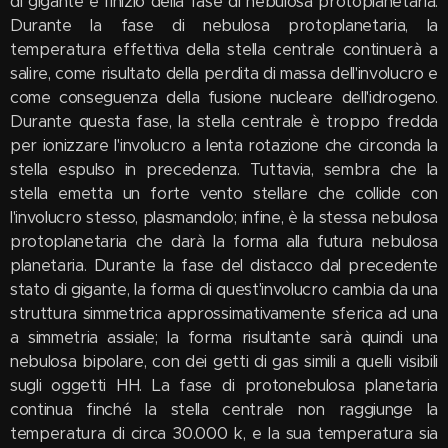
di gigante e l'inizio della fase di nebulosa protoplanetaria.
Durante la fase di nebulosa protoplanetaria, la
temperatura effettiva della stella centrale continuerà a
salire, come risultato della perdita di massa dell'involucro e
come conseguenza della fusione nucleare dell'idrogeno.
Durante questa fase, la stella centrale è troppo fredda
per ionizzare l'involucro a lenta rotazione che circonda la
stella espulso in precedenza. Tuttavia, sembra che la
stella emetta un forte vento stellare che collide con
l'involucro stesso, plasmandolo; infine, è la stessa nebulosa
protoplanetaria che darà la forma alla futura nebulosa
planetaria. Durante la fase del distacco dal precedente
stato di gigante, la forma di quest'involucro cambia da una
struttura simmetrica approssimativamente sferica ad una
a simmetria assiale; la forma risultante sarà quindi una
nebulosa bipolare, con dei getti di gas simili a quelli visibili
sugli oggetti HH. La fase di protonebulosa planetaria
continua finché la stella centrale non raggiunge la
temperatura di circa 30.000 k, e la sua temperatura sia