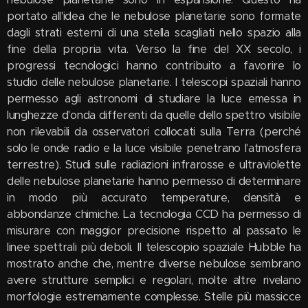
portato all'idea che le nebulose planetarie sono formate
dagli strati esterni di una stella scagliati nello spazio alla
fine della propria vita. Verso la fine del XX secolo, i
progressi tecnologici hanno contribuito a favorire lo
studio delle nebulose planetarie. I telescopi spaziali hanno
permesso agli astronomi di studiare la luce emessa in
lunghezze d'onda differenti da quelle dello spettro visibile
non rilevabili da osservatori collocati sulla Terra (perché
solo le onde radio e la luce visibile penetrano l'atmosfera
terrestre). Studi sulle radiazioni infrarosse e ultraviolette
delle nebulose planetarie hanno permesso di determinare
in modo più accurato temperature, densità e
abbondanze chimiche. La tecnologia CCD ha permesso di
misurare con maggior precisione rispetto al passato le
linee spettrali più deboli. Il telescopio spaziale Hubble ha
mostrato anche che, mentre diverse nebulose sembrano
avere strutture semplici e regolari, molte altre rivelano
morfologie estremamente complesse. Stelle più massicce