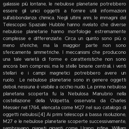
galassie più lontane, le nebulose planetarie potrebbero
essere gli unici oggetti a fornire utili informazioni
sull'abbondanza chimica. Negli ultimi anni, le immagini del
Telescopio Spaziale Hubble hanno rivelato che diverse
nebulose planetarie hanno morfologie estremamente
complesse e differenziate. Circa un quinto sono più o
meno sferiche, ma la maggior parte non sono
sfericamente simmetriche. I meccanismi che producono
una tale varietà di forme e caratteristiche non sono
ancora ben compresi, ma le stelle binarie centrali, i venti
stellari e i campi magnetici potrebbero avere un
ruolo. Le nebulose planetarie sono in genere oggetti
deboli, nessuna è visibile a occhio nudo. La prima nebulosa
planetaria scoperta fu la Nebulosa Manubrio nella
costellazione della Volpetta, osservata da Charles
Messier nel 1764, elencata come M27 nel suo catalogo di
oggetti nebulosi.[4] Ai primi telescopi a bassa risoluzione,
M27 e le nebulose planetarie scoperte successivamente,
sembravano pianeti giganti come Urano; infine, William