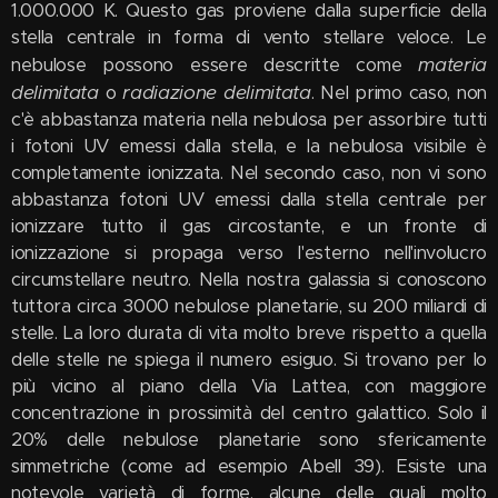
1.000.000 K. Questo gas proviene dalla superficie della
stella centrale in forma di vento stellare veloce. Le
materia
nebulose possono essere descritte come
delimitata
radiazione delimitata
o
. Nel primo caso, non
c'è abbastanza materia nella nebulosa per assorbire tutti
i fotoni UV emessi dalla stella, e la nebulosa visibile è
completamente ionizzata. Nel secondo caso, non vi sono
abbastanza fotoni UV emessi dalla stella centrale per
ionizzare tutto il gas circostante, e un fronte di
ionizzazione si propaga verso l'esterno nell'involucro
circumstellare neutro. Nella nostra galassia si conoscono
tuttora circa 3000 nebulose planetarie, su 200 miliardi di
stelle. La loro durata di vita molto breve rispetto a quella
delle stelle ne spiega il numero esiguo. Si trovano per lo
più vicino al piano della Via Lattea, con maggiore
concentrazione in prossimità del centro galattico. Solo il
20% delle nebulose planetarie sono sfericamente
simmetriche (come ad esempio Abell 39). Esiste una
notevole varietà di forme, alcune delle quali molto