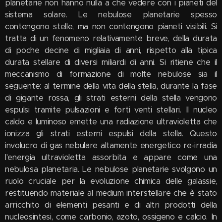
planetarie non hanno nulla a che vedere con i pianeti del
sistema solare. Le nebulose planetarie spesso
contengono stelle, ma non contengono pianeti visibili. Si
tratta di un fenomeno relativamente breve, della durata
di poche decine di migliaia di anni, rispetto alla tipica
durata stellare di diversi miliardi di anni. Si ritiene che il
meccanismo di formazione di molte nebulose sia il
seguente: al termine della vita della stella, durante la fase
di gigante rossa, gli strati esterni della stella vengono
espulsi tramite pulsazioni e forti venti stellari. Il nucleo
caldo e luminoso emette una radiazione ultravioletta che
ionizza gli strati esterni espulsi della stella. Questo
involucro di gas nebulare altamente energetico re-irradia
l'energia ultravioletta assorbita e appare come una
nebulosa planetaria. Le nebulose planetarie svolgono un
ruolo cruciale per la evoluzione chimica delle galassie,
restituendo materiale al medium interstellare che è stato
arricchito di elementi pesanti e di altri prodotti della
nucleosintesi, come carbonio, azoto, ossigeno e calcio. In