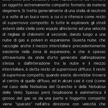
un oggetto estremamente compatto formato da materia
degenere. Si tratta generalmente di una stella di neutroni
resto
o a volte di un buco nero, a cui ci si riferisce come
di supernova compatto
. In tutte le esplosioni, gli strati
esterni della stella sono espulsi all'esterno ad una velocità
di migliaia di chilometri al secondo, dando luogo a una
nube di gas e polveri in espansione. Questa nube, che
raccoglie anche il mezzo interstellare precedentemente
esistente nella zona di espansione, e che è spesso
attraversata da onde d'urto generate dall'esplosione
stessa o dall'interazione tra la nube e il mezzo
resto di supernova diffuso
interstellare, è detta
. Il resto
di supernova compatto, quando esiste, dovrebbe trovarsi
al centro di quello diffuso, ed in alcuni casi è così (come
nel caso della Nebulosa del Granchio e della Nebulosa
delle Vele). Spesso però l'esplosione è asimmetrica: il
grosso del gas va da una parte e l'oggetto compatto
viene "sparato" nell'altra direzione con velocità che