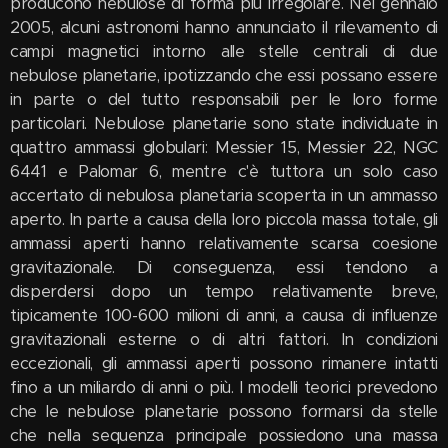
producono nebulose di forma più irregolare. Nel gennaio
2005, alcuni astronomi hanno annunciato il rilevamento di
campi magnetici intorno alle stelle centrali di due
nebulose planetarie, ipotizzando che essi possano essere
in parte o del tutto responsabili per le loro forme
particolari. Nebulose planetarie sono state individuate in
quattro ammassi globulari: Messier 15, Messier 22, NGC
6441 e Palomar 6, mentre c'è tuttora un solo caso
accertato di nebulosa planetaria scoperta in un ammasso
aperto. In parte a causa della loro piccola massa totale, gli
ammassi aperti hanno relativamente scarsa coesione
gravitazionale. Di conseguenza, essi tendono a
disperdersi dopo un tempo relativamente breve,
tipicamente 100-600 milioni di anni, a causa di influenze
gravitazionali esterne o di altri fattori. In condizioni
eccezionali, gli ammassi aperti possono rimanere intatti
fino a un miliardo di anni o più. I modelli teorici prevedono
che le nebulose planetarie possono formarsi da stelle
che nella sequenza principale possiedono una massa