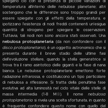
spiegano ciò con la presenza di piccole variazioni di
temperatura all'interno delle nebulose planetarie; altri
sostengono che le differenze sono troppo grandi per
essere spiegate con gli effetti della temperatura, e
ipotizzano l'esistenza di nodi freddi contenenti un'esigua
quantità di idrogeno per spiegare le osservazioni.
Tuttavia, tali nodi non sono ancora stati osservati. Una
nebulosa protoplanetaria
(da non confondere con il
disco protoplanetario
), è un oggetto astronomico che si
presenta durante il breve stadio delle ultime fasi
dell'evoluzione stellare, quando la stella generatrice si
trova tra il ramo asintotico delle giganti e la fase di nana
bianca. Le nebulose protoplanetarie emettono forte
radiazione infrarossa, e costituiscono un tipo particolare
di nebulosa a riflessione. Si tratta della penultima fase
evolutiva ad alta luminosità nel ciclo vitale delle stelle di
nebulosa
massa intermedia (1-8 M☉). Il nome
protoplanetaria
si rivela una scelta sfortunata, in quanto
è frequente confondere questo nome con quello del