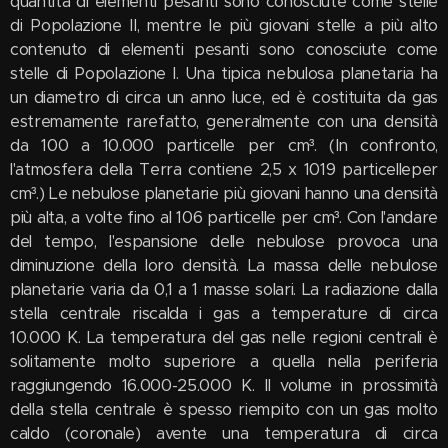
quantità di elementi pesanti sono conosciute come stelle
di Popolazione II, mentre le più giovani stelle a più alto
contenuto di elementi pesanti sono conosciute come
stelle di Popolazione I. Una tipica nebulosa planetaria ha
un diametro di circa un anno luce, ed è costituita da gas
estremamente rarefatto, generalmente con una densità
da 100 a 10.000 particelle per cm³. (In confronto,
l'atmosfera della Terra contiene 2,5 x 1019 particelleper
cm³.) Le nebulose planetarie più giovani hanno una densità
più alta, a volte fino al 106 particelle per cm³. Con l'andare
del tempo, l'espansione delle nebulose provoca una
diminuzione della loro densità. La massa delle nebulose
planetarie varia da 0,1 a 1 masse solari. La radiazione dalla
stella centrale riscalda i gas a temperature di circa
10.000 K. La temperatura del gas nelle regioni centrali è
solitamente molto superiore a quella nella periferia
raggiungendo 16.000-25.000 K. Il volume in prossimità
della stella centrale è spesso riempito con un gas molto
caldo (coronale) avente una temperatura di circa