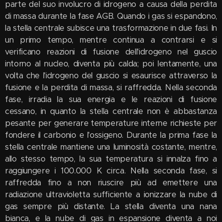
parte del suo involucro di idrogeno a causa della perdita
di massa durante la fase AGB. Quando i gas si espandono,
la stella centrale subisce una trasformazione in due fasi. In
un primo tempo, mentre continua a contrarsi e si
verificano reazioni di fusione dell'idrogeno nel guscio
intorno al nucleo, diventa più calda; poi lentamente, una
volta che l'idrogeno del guscio si esaurisce attraverso la
fusione e la perdita di massa, si raffredda. Nella seconda
fase, irradia la sua energia e le reazioni di fusione
cessano, in quanto la stella centrale non è abbastanza
pesante per generare temperature interne richieste per
fondere il carbonio e l'ossigeno. Durante la prima fase la
stella centrale mantiene una luminosità costante, mentre,
allo stesso tempo, la sua temperatura si innalza fino a
raggiungere i 100.000 K circa. Nella seconda fase, si
raffredda fino a non riuscire più ad emettere una
radiazione ultravioletta sufficiente a ionizzare la nube di
gas sempre più distante. La stella diventa una nana
bianca, e la nube di gas in espansione diventa a noi