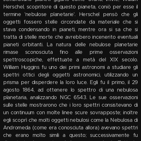
Herschel, scopritore di questo pianeta, coniò per esse il
termine 'nebulose planetarie'. Herschel pensò che gli
oggetti fossero stelle circondate da materiale che si
stava condensando in pianeti, mentre ora si sa che si
tratta di stelle morte che avrebbero incenerito eventuali
pianeti orbitanti. La natura delle nebulose planetarie
rimase sconosciuta fino alle prime osservazioni
spettroscopiche, effettuate a metà del XIX secolo.
William Huggins fu uno dei primi astronomi a studiare gli
spettri ottici degli oggetti astronomici, utilizzando un
prisma per disperdere la loro luce. Egli fu il primo, il 29
agosto 1864, ad ottenere lo spettro di una nebulosa
planetaria, analizzando NGC 6543. Le sue osservazioni
sulle stelle mostrarono che i loro spettri consistevano di
un continuum con molte linee scure sovrapposte; inoltre
egli scoprì che molti oggetti nebulosi come la Nebulosa di
Andromeda (come era conosciuta allora) avevano spettri
che erano molto simili a questo; successivamente fu