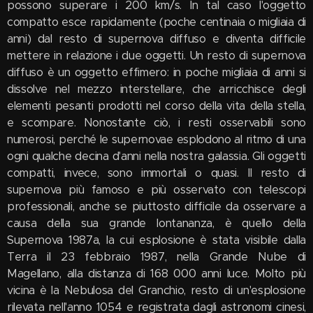
possono superare i 200 km/s. In tal caso l'oggetto
compatto esce rapidamente (poche centinaia o migliaia di
anni) dal resto di supernova diffuso e diventa difficile
mettere in relazione i due oggetti. Un resto di supernova
diffuso è un oggetto effimero: in poche migliaia di anni si
dissolve nel mezzo interstellare, che arricchisce degli
elementi pesanti prodotti nel corso della vita della stella,
e scompare. Nonostante ciò, i resti osservabili sono
numerosi, perché le supernovae esplodono al ritmo di una
ogni qualche decina d'anni nella nostra galassia. Gli oggetti
compatti, invece, sono immortali o quasi. Il resto di
supernova più famoso e più osservato con telescopi
professionali, anche se piuttosto difficile da osservare a
causa della sua grande lontananza, è quello della
Supernova 1987a, la cui esplosione è stata visibile dalla
Terra il 23 febbraio 1987, nella Grande Nube di
Magellano, alla distanza di 168 000 anni luce. Molto più
vicina è la Nebulosa del Granchio, resto di un'esplosione
rilevata nell'anno 1054 e registrata dagli astronomi cinesi,