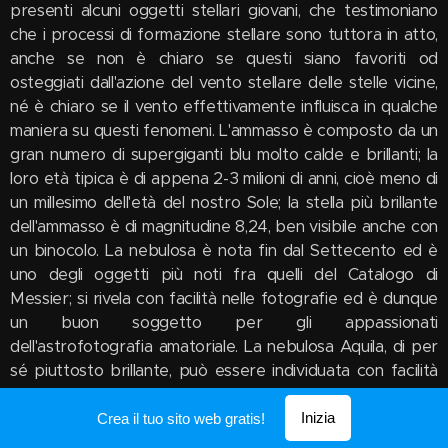
presenti alcuni oggetti stellari giovani, che testimoniano
che i processi di formazione stellare sono tuttora in atto,
anche se non è chiaro se questi siano favoriti od
osteggiati dall'azione del vento stellare delle stelle vicine,
né è chiaro se il vento effettivamente influisca in qualche
maniera su questi fenomeni. L'ammasso è composto da un
gran numero di supergiganti blu molto calde e brillanti; la
loro età tipica è di appena 2-3 milioni di anni, cioè meno di
un millesimo dell'età del nostro Sole; la stella più brillante
dell'ammasso è di magnitudine 8,24, ben visibile anche con
un binocolo. La nebulosa è nota fin dal Settecento ed è
uno degli oggetti più noti fra quelli del Catalogo di
Messier; si rivela con facilità nelle fotografie ed è dunque
un buon soggetto per gli appassionati
dell'astrofotografia amatoriale. La nebulosa Aquila, di per
sé piuttosto brillante, può essere individuata con facilità
partendo dalla stella γ Scuti e spostandosi circa 3° a
WSW; sebbene sia invisibile ad occhio nudo, un binocolo
Inizia
Crea il tuo sito web gratis!
10x50 è più che sufficiente per poterla individuare come