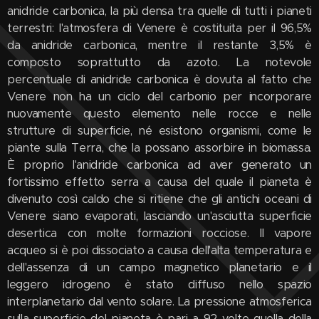
anidride carbonica, la più densa tra quelle di tutti i pianeti
terrestri: l'atmosfera di Venere è costituita per il 96,5%
da anidride carbonica, mentre il restante 3,5% è
composto soprattutto da azoto. La notevole
percentuale di anidride carbonica è dovuta al fatto che
Venere non ha un ciclo del carbonio per incorporare
nuovamente questo elemento nelle rocce e nelle
strutture di superficie, né esistono organismi, come le
piante sulla Terra, che la possano assorbire in biomassa.
È proprio l'anidride carbonica ad aver generato un
fortissimo effetto serra a causa del quale il pianeta è
divenuto così caldo che si ritiene che gli antichi oceani di
Venere siano evaporati, lasciando un'asciutta superficie
desertica con molte formazioni rocciose. Il vapore
acqueo si è poi dissociato a causa dell'alta temperatura e
dell'assenza di un campo magnetico planetario e il
leggero idrogeno è stato diffuso nello spazio
interplanetario dal vento solare. La pressione atmosferica
sulla superficie del pianeta è pari a 92 volte quella della