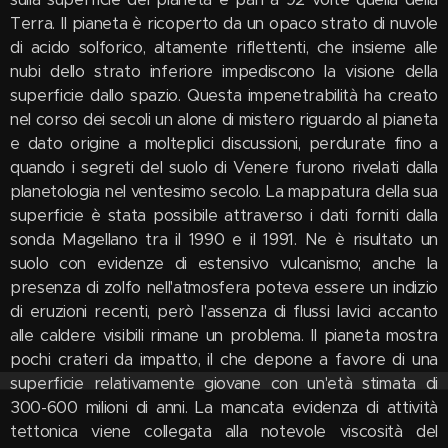
Terra. Il pianeta è ricoperto da un opaco strato di nuvole
di acido solforico, altamente riflettenti, che insieme alle
nubi dello strato inferiore impediscono la visione della
superficie dallo spazio. Questa impenetrabilità ha creato
nel corso dei secoli un alone di mistero riguardo al pianeta
e dato origine a molteplici discussioni, perdurate fino a
quando i segreti del suolo di Venere furono rivelati dalla
planetologia nel ventesimo secolo. La mappatura della sua
superficie è stata possibile attraverso i dati forniti dalla
sonda Magellano tra il 1990 e il 1991. Ne è risultato un
suolo con evidenze di estensivo vulcanismo; anche la
presenza di zolfo nell'atmosfera poteva essere un indizio
di eruzioni recenti, però l'assenza di flussi lavici accanto
alle caldere visibili rimane un problema. Il pianeta mostra
pochi crateri da impatto, il che depone a favore di una
superficie relativamente giovane con un'età stimata di
300-600 milioni di anni. La mancata evidenza di attività
tettonica viene collegata alla notevole viscosità del