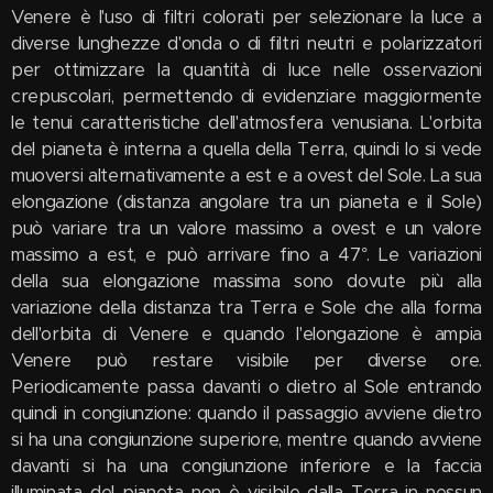
Venere è l'uso di filtri colorati per selezionare la luce a
diverse lunghezze d'onda o di filtri neutri e polarizzatori
per ottimizzare la quantità di luce nelle osservazioni
crepuscolari, permettendo di evidenziare maggiormente
le tenui caratteristiche dell'atmosfera venusiana. L'orbita
del pianeta è interna a quella della Terra, quindi lo si vede
muoversi alternativamente a est e a ovest del Sole. La sua
elongazione (distanza angolare tra un pianeta e il Sole)
può variare tra un valore massimo a ovest e un valore
massimo a est, e può arrivare fino a 47°. Le variazioni
della sua elongazione massima sono dovute più alla
variazione della distanza tra Terra e Sole che alla forma
dell'orbita di Venere e quando l'elongazione è ampia
Venere può restare visibile per diverse ore.
Periodicamente passa davanti o dietro al Sole entrando
quindi in congiunzione: quando il passaggio avviene dietro
si ha una congiunzione superiore, mentre quando avviene
davanti si ha una congiunzione inferiore e la faccia
illuminata del pianeta non è visibile dalla Terra in nessun