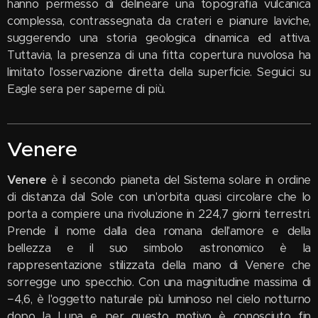
hanno permesso di delineare una topografia vulcanica
complessa, contrassegnata da crateri e pianure laviche,
suggerendo una storia geologica dinamica ed attiva.
Tuttavia, la presenza di una fitta copertura nuvolosa ha
limitato l'osservazione diretta della superficie. Seguici su
Eagle sera per saperne di più.
Venere
Venere
è il secondo pianeta del Sistema solare in ordine
di distanza dal Sole con un'orbita quasi circolare che lo
porta a compiere una rivoluzione in 224,7 giorni terrestri.
Prende il nome dalla dea romana dell'amore e della
bellezza e il suo simbolo astronomico è la
rappresentazione stilizzata della mano di Venere che
sorregge uno specchio. Con una magnitudine massima di
−4,6, è l'oggetto naturale più luminoso nel cielo notturno
dopo la Luna e per questo motivo è conosciuto fin