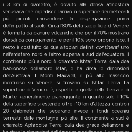
i 3 km di diametro, è dovuto alla densa atmosfera
venusiana che impedisce l'arrivo in superficie dei meteoriti
più piccoli, causandone la disgregazione prima
dell'impatto al suolo. Circa l'80% della superficie di Venere
è formata da pianure vulcaniche che per il 70% mostrano
dorsali da corrugamento, e per il 10% sono proprio lisce. Il
continenti
resto è costituito da due altopiani definiti
, uno
nell'emisfero nord e l'altro appena a sud dell'equatore. Il
continente più a nord è chiamato Ishtar Terra, dalla dea
babilonese dell'amore Ištar, e ha circa le dimensioni
dell'Australia. I Monti Maxwell, il più alto massiccio
montuoso su Venere, si trovano su Ishtar Terra. La
superficie di Venere è, rispetto a quella della Terra e di
Marte, generalmente pianeggiante in quanto solo il 10%
della superficie si estende oltre i 10 km d'altezza, contro i
20 chilometri che separano invece i fondi oceanici
terrestri dalle montagne più alte. Il continente a sud è
chiamato Aphrodite Terra, dalla dea greca dell'amore, e