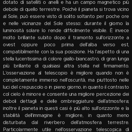
dotato di satelliti o anelli e ha un campo magnetico più
debole di quello terrestre. Poiché il pianeta si trova vicino
al Sole, può essere visto di solito soltanto per poche ore
e nelle vicinanze del Sole stesso: durante il giorno la
luminosità solare lo rende difficilmente visibile. È invece
molto brillante subito dopo il tramonto sull'orizzonte a
ovest oppure poco prima dell'alba verso est,
compatibilmente con la sua posizione. Ha l'aspetto di una
stella lucentissima di colore giallo-biancastro, di gran lunga
più brillante di qualsiasi altra stella nel firmamento.
L'osservazione al telescopio è migliore quando non è
completamente immerso nell'oscurità, ma piuttosto nelle
luci del crepuscolo o in pieno giorno, in quanto il contrasto
col cielo è minore e consente una migliore percezione dei
deboli dettagli e delle ombreggiature dell'atmosfera;
inoltre il pianeta in questi casi è più alto sull'orizzonte e la
stabilità dell'immagine è migliore, in quanto meno
disturbata dal riverbero dell'atmosfera terrestre.
Particolarmente utile nell'osservazione telescopica di