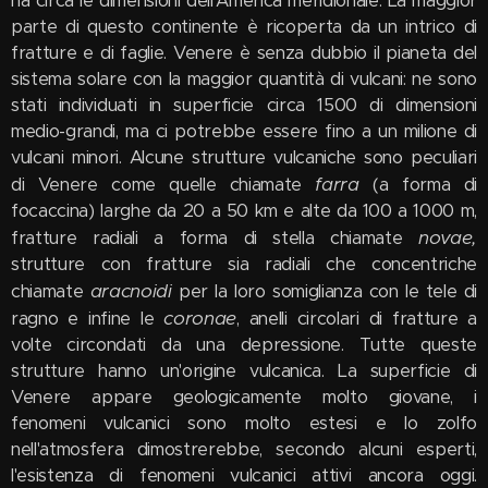
ha circa le dimensioni dell'America meridionale. La maggior
parte di questo continente è ricoperta da un intrico di
fratture e di faglie. Venere è senza dubbio il pianeta del
sistema solare con la maggior quantità di vulcani: ne sono
stati individuati in superficie circa 1500 di dimensioni
medio-grandi, ma ci potrebbe essere fino a un milione di
vulcani minori. Alcune strutture vulcaniche sono peculiari
farra
di Venere come quelle chiamate
(a forma di
focaccina) larghe da 20 a 50 km e alte da 100 a 1000 m,
novae,
fratture radiali a forma di stella chiamate
strutture con fratture sia radiali che concentriche
aracnoidi
chiamate
per la loro somiglianza con le tele di
coronae
ragno e infine le
, anelli circolari di fratture a
volte circondati da una depressione. Tutte queste
strutture hanno un'origine vulcanica. La superficie di
Venere appare geologicamente molto giovane, i
fenomeni vulcanici sono molto estesi e lo zolfo
nell'atmosfera dimostrerebbe, secondo alcuni esperti,
l'esistenza di fenomeni vulcanici attivi ancora oggi.