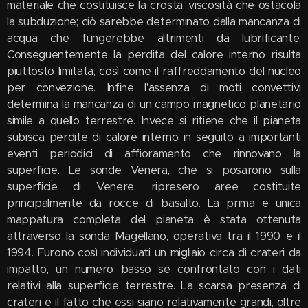
materiale che costituisce la crosta, viscosità che ostacola
la subduzione; ciò sarebbe determinato dalla mancanza di
acqua che fungerebbe altrimenti da lubrificante.
Conseguentemente la perdita del calore interno risulta
piuttosto limitata, così come il raffreddamento del nucleo
per convezione. Infine l'assenza di moti convettivi
determina la mancanza di un campo magnetico planetario
simile a quello terrestre. Invece si ritiene che il pianeta
subisca perdite di calore interno in seguito a importanti
eventi periodici di affioramento che rinnovano la
superficie. Le sonde Venera, che si posarono sulla
superficie di Venere, ripresero aree costituite
principalmente da rocce di basalto. La prima e unica
mappatura completa del pianeta è stata ottenuta
attraverso la sonda Magellano, operativa tra il 1990 e il
1994. Furono così individuati un migliaio circa di crateri da
impatto, un numero basso se confrontato con i dati
relativi alla superficie terrestre. La scarsa presenza di
crateri e il fatto che essi siano relativamente grandi, oltre